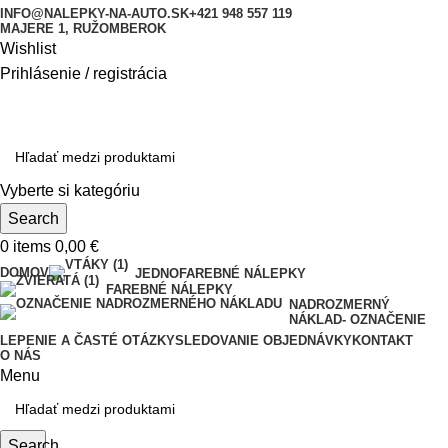
INFO@NALEPKY-NA-AUTO.SK
+421 948 557 119
MAJERE 1, RUŽOMBEROK
Wishlist
Prihlásenie / registrácia
Vyberte si kategóriu
Search
0
items
0,00
€
DOMOV
JEDNOFAREBNÉ NÁLEPKY
FAREBNÉ NÁLEPKY
NADROZMERNÝ
NÁKLAD- OZNAČENIE
LEPENIE A ČASTÉ OTÁZKY
SLEDOVANIE OBJEDNÁVKY
KONTAKT
O NÁS
Menu
Search