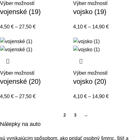
Výber možností
Výber možností
vojenské (19)
vojsko (19)
4,50
€
–
27,50
€
4,10
€
–
14,90
€
Výber možností
Výber možností
vojenské (20)
vojsko (20)
4,50
€
–
27,50
€
4,10
€
–
14,90
€
1
2
3
→
Nálepky na auto
sú vynikajúcim spôsobom, ako pridať osobný šmrnc, štýl a