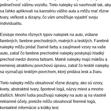
jedinečnosť vášmu vozidlu. Tieto nalepky sú navrhnuté tak, aby
sa ľahko aplikovali na karosériu vášho auta a môžu mať rôzne
tvary, veľkosti a dizajny, čo vám umožňuje vyjadriť svoju
individualitu.
Existuje mnoho rôznych typov nalepiek na auto, vrátane
farebných, farebne prechodných, matných a lesklých. Farebné
nalepky môžu pridať žiarivé farby a zaujímavé vzory na vaše
auto, zatiaľ čo farebne prechodné nalepky poskytujú hladký
prechod medzi dvoma farbami. Matné nalepky majú mäkšiu a
nemenej atraktívnu povrchovú úpravu, zatiaľ čo lesklé nalepky
sa vyznačujú lesklým povrchom, ktorý pridáva lesk a žiaru.
Tieto nalepky môžu obsahovať rôzne dizajny, ako sú vzory,
kvety, abstraktné tvary, športové logá, názvy miest a mnoho
ďalších. Mnohí ľudia používajú nalepky na auto aj na vlastné
reklamné účely, pretože môžu obsahovať firemné logá,
kontaktné informácie a krátky text.