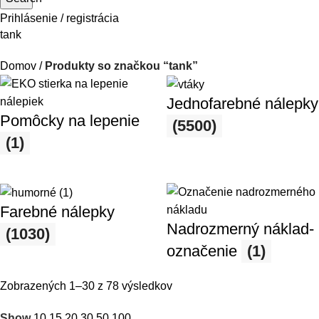
Prihlásenie / registrácia
tank
Domov
Produkty so značkou “tank”
Jednofarebné nálepky
Pomôcky na lepenie
(5500)
(1)
Farebné nálepky
Nadrozmerný náklad-
(1030)
označenie
(1)
Zobrazených 1–30 z 78 výsledkov
Show
10
15
20
30
50
100