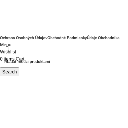
Doprava a platba
Kontakt
O nás
2025
Nalepky-na-auto.sk - by FatraMedia
.
Ochrana Osobných Údajov
Obchodné Podmienky
Údaje Obchodníka
Menu
Wishlist
0
items
Cart
Search