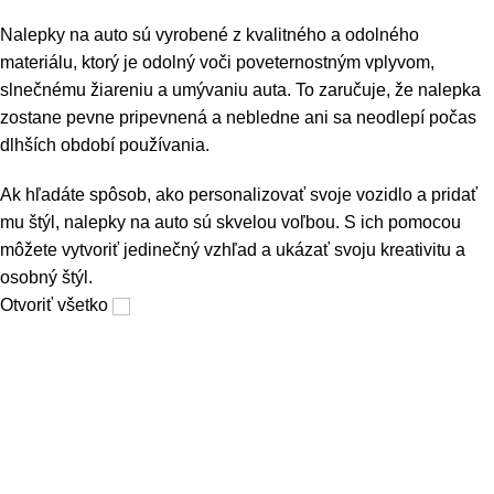
Nalepky na auto sú vyrobené z kvalitného a odolného
materiálu, ktorý je odolný voči poveternostným vplyvom,
slnečnému žiareniu a umývaniu auta. To zaručuje, že nalepka
zostane pevne pripevnená a nebledne ani sa neodlepí počas
dlhších období používania.
Ak hľadáte spôsob, ako personalizovať svoje vozidlo a pridať
mu štýl, nalepky na auto sú skvelou voľbou. S ich pomocou
môžete vytvoriť jedinečný vzhľad a ukázať svoju kreativitu a
osobný štýl.
Otvoriť všetko
Informácie a návody
Lepenie a časté otázky