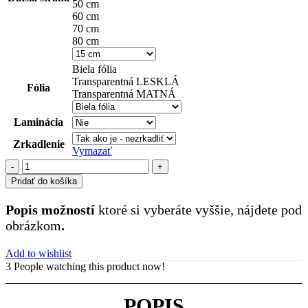
50 cm
60 cm
70 cm
80 cm
Biela fólia
Transparentná LESKLÁ
Fólia
Transparentná MATNÁ
Laminácia
Zrkadlenie
Vymazať
množstvo
vojenské
Pridať do košíka
(4)
Popis možností
ktoré si vyberáte vyššie, nájdete pod
obrázkom
.
Add to wishlist
3
People watching this product now!
POPIS