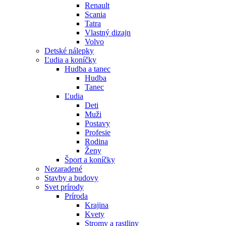
Renault
Scania
Tatra
Vlastný dizajn
Volvo
Detské nálepky
Ľudia a koníčky
Hudba a tanec
Hudba
Tanec
Ľudia
Deti
Muži
Postavy
Profesie
Rodina
Ženy
Šport a koníčky
Nezaradené
Stavby a budovy
Svet prírody
Príroda
Krajina
Kvety
Stromy a rastliny