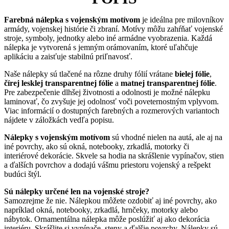
Farebná nálepka s vojenským motívom
je ideálna pre milovníkov
armády, vojenskej histórie či zbraní. Motívy môžu zahŕňať vojenské
stroje, symboly, jednotky alebo iné armádne vyobrazenia. Každá
nálepka je vytvorená s jemným orámovaním, ktoré uľahčuje
aplikáciu a zaisťuje stabilnú priľnavosť.
Naše nálepky sú tlačené na rôzne druhy fólií vrátane
bielej fólie
,
čírej lesklej transparentnej fólie
a
matnej transparentnej fólie
.
Pre zabezpečenie dlhšej životnosti a odolnosti je možné nálepku
laminovať, čo zvyšuje jej odolnosť voči poveternostným vplyvom.
Viac informácií o dostupných farebných a rozmerových variantoch
nájdete v záložkách vedľa popisu.
Nálepky s vojenským motívom
sú vhodné nielen na autá, ale aj na
iné povrchy, ako sú okná, notebooky, zrkadlá, motorky či
interiérové dekorácie. Skvele sa hodia na skrášlenie vypínačov, stien
a ďalších povrchov a dodajú vášmu priestoru vojenský a rešpekt
budúci štýl.
Sú nálepky určené len na vojenské stroje?
Samozrejme že nie. Nálepkou môžete ozdobiť aj iné povrchy, ako
napríklad okná, notebooky, zrkadlá, hrnčeky, motorky alebo
nábytok. Ornamentálna nálepka môže poslúžiť aj ako dekorácia
interiéru. Skrášlite si vypínače, steny a ďalšie povrchy. Nálepky sú