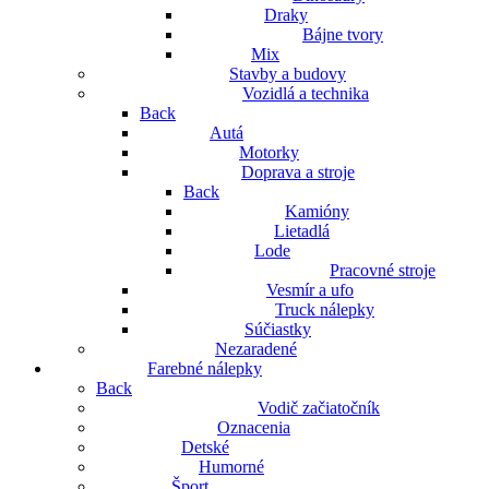
Draky
Bájne tvory
Mix
Stavby a budovy
Vozidlá a technika
Back
Autá
Motorky
Doprava a stroje
Back
Kamióny
Lietadlá
Lode
Pracovné stroje
Vesmír a ufo
Truck nálepky
Súčiastky
Nezaradené
Farebné nálepky
Back
Vodič začiatočník
Oznacenia
Detské
Humorné
Šport