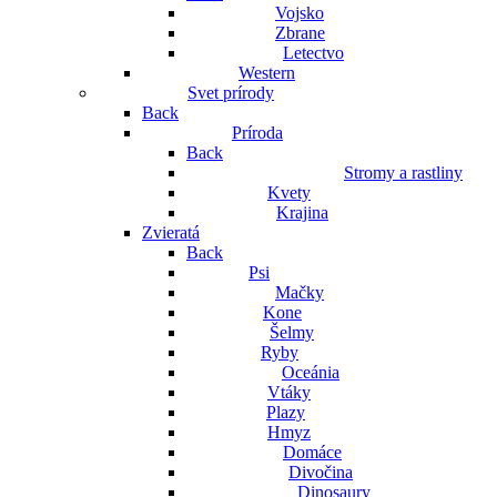
Vojsko
Zbrane
Letectvo
Western
Svet prírody
Back
Príroda
Back
Stromy a rastliny
Kvety
Krajina
Zvieratá
Back
Psi
Mačky
Kone
Šelmy
Ryby
Oceánia
Vtáky
Plazy
Hmyz
Domáce
Divočina
Dinosaury