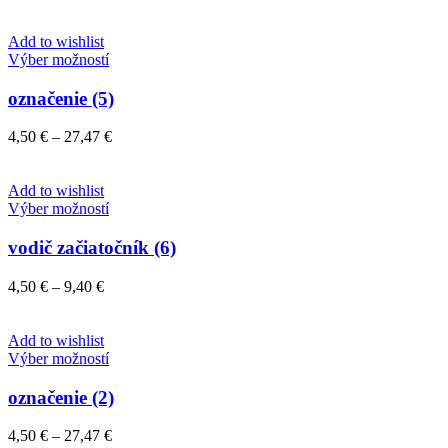
range:
si
4,50 €
môžete
through
Add to wishlist
vybrať
Tento
27,47 €
Výber možností
na
produkt
stránke
má
označenie (5)
produktu.
viacero
variantov.
Price
4,50
€
–
27,47
€
Možnosti
range:
si
4,50 €
môžete
through
Add to wishlist
vybrať
Tento
27,47 €
Výber možností
na
produkt
stránke
má
vodič začiatočník (6)
produktu.
viacero
variantov.
Price
4,50
€
–
9,40
€
Možnosti
range:
si
4,50 €
môžete
through
Add to wishlist
vybrať
9,40 €
Tento
Výber možností
na
produkt
stránke
má
označenie (2)
produktu.
viacero
variantov.
Price
4,50
€
–
27,47
€
Možnosti