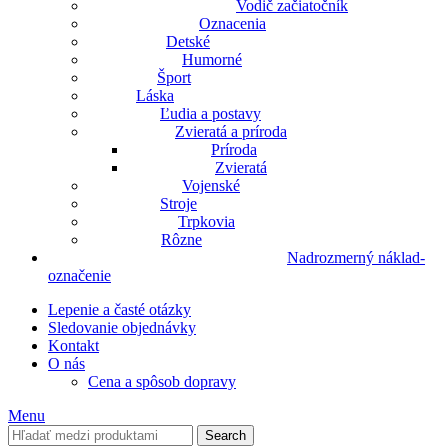
Vodič začiatočník
Oznacenia
Detské
Humorné
Šport
Láska
Ľudia a postavy
Zvieratá a príroda
Príroda
Zvieratá
Vojenské
Stroje
Trpkovia
Rôzne
Nadrozmerný náklad-
označenie
Lepenie a časté otázky
Sledovanie objednávky
Kontakt
O nás
Cena a spôsob dopravy
Menu
Search