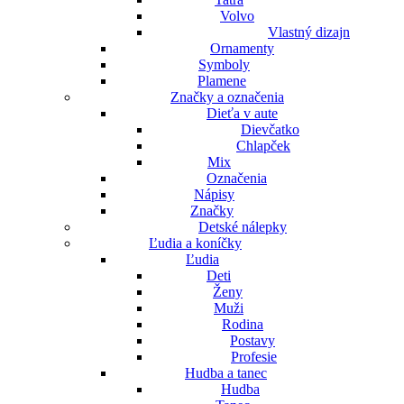
Volvo
Vlastný dizajn
Ornamenty
Symboly
Plamene
Značky a označenia
Dieťa v aute
Dievčatko
Chlapček
Mix
Označenia
Nápisy
Značky
Detské nálepky
Ľudia a koníčky
Ľudia
Deti
Ženy
Muži
Rodina
Postavy
Profesie
Hudba a tanec
Hudba