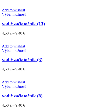
range:
si
4,50 €
môžete
through
Add to wishlist
vybrať
Tento
27,47 €
Výber možností
na
produkt
stránke
má
vodič začiatočník (13)
produktu.
viacero
variantov.
Price
4,50
€
–
9,40
€
Možnosti
range:
si
4,50 €
môžete
through
Add to wishlist
vybrať
9,40 €
Tento
Výber možností
na
produkt
stránke
má
vodič začiatočník (3)
produktu.
viacero
variantov.
Price
4,50
€
–
9,40
€
Možnosti
range:
si
4,50 €
môžete
through
Add to wishlist
vybrať
9,40 €
Tento
Výber možností
na
produkt
stránke
má
vodič začiatočník (8)
produktu.
viacero
variantov.
Price
4,50
€
–
9,40
€
Možnosti