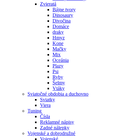
Zvieratá
Bájne tvory
Dinosaury
Divočina
Domáce
draky
Hmyz
Kone
Mačky
Mix
Oceánia
Plazy
Psi
Ryby
Šelmy
Vtáky
Sviatočné obdobia a duchovno
Sviatky
Viera
Tuning
Čísla
Reklamné nápisy
Zadné nálepky
Vojenské a dobrodružné
Vojenské