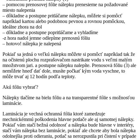
– pomocou prenosovej fólie nálepku prenesieme na požadované
miesto nalepenia
– dôkladne a postupne pritláčame nálepku, môžete si pomôcť
napríklad kartou alebo podobnou pevnou a rovnou pomôckou,
ideálne zhora na dol
– dôkladne a postupne popritláčame a vyhladíme
-z hora nadol jemne odlepíme prenosnú fóliu
– hotovo! nálepka je nalepená
Pokiaľ sa jedná o veľkú nálepku môžete si pomôcť napríklad tak že
na očistenú plochu rozprašovačom nastrikate vodu s veľmi malým
množstvom jari. a postupne nálepku nalepíte. Prenosovä fóliu (3) ale
nemôžete hneď dať dole, musíte počkať kým voda vyschne, to
môže trvať aj 12 hodín podľa teploty.
Akú fóliu vybrať?
Nálepky tlačíme na bielu fóliu a na transparentné fólie s možnosťou
laminácie.
Laminácia je vechná ochranná fólia ktoré zamedzuje
mechnickémmú poškodenia hlavne potlače ale aj samotnej nálepky.
Pokiaľ vám stačí bežná odolnosť a nálepka bude hlavne v interiéry,
stačí vám nálepka bez laminácie, pokiaľ ale chcete aby bola nálepka
odolnejšia proti odieraniu, potlač sa nerozpustila pri čistení v prípade