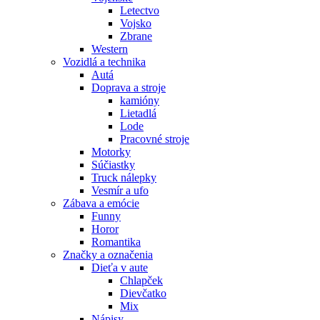
Letectvo
Vojsko
Zbrane
Western
Vozidlá a technika
Autá
Doprava a stroje
kamióny
Lietadlá
Lode
Pracovné stroje
Motorky
Súčiastky
Truck nálepky
Vesmír a ufo
Zábava a emócie
Funny
Horor
Romantika
Značky a označenia
Dieťa v aute
Chlapček
Dievčatko
Mix
Nápisy