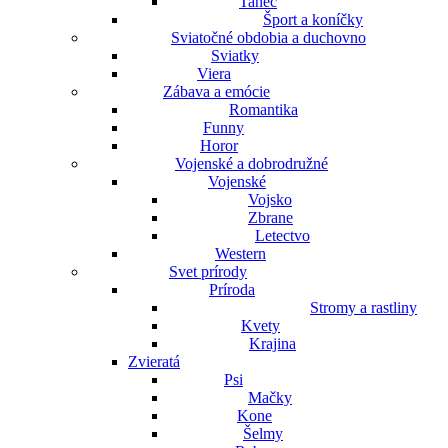
Tanec
Šport a koníčky
Sviatočné obdobia a duchovno
Sviatky
Viera
Zábava a emócie
Romantika
Funny
Horor
Vojenské a dobrodružné
Vojenské
Vojsko
Zbrane
Letectvo
Western
Svet prírody
Príroda
Stromy a rastliny
Kvety
Krajina
Zvieratá
Psi
Mačky
Kone
Šelmy