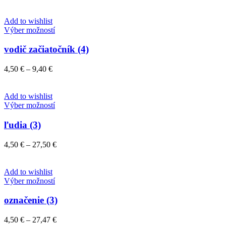
Add to wishlist
Tento
Výber možností
produkt
má
vodič začiatočník (4)
viacero
variantov.
Price
4,50
€
–
9,40
€
Možnosti
range:
si
4,50 €
môžete
through
Add to wishlist
vybrať
9,40 €
Tento
Výber možností
na
produkt
stránke
má
ľudia (3)
produktu.
viacero
variantov.
Price
4,50
€
–
27,50
€
Možnosti
range:
si
4,50 €
môžete
through
Add to wishlist
vybrať
Tento
27,50 €
Výber možností
na
produkt
stránke
má
označenie (3)
produktu.
viacero
variantov.
Price
4,50
€
–
27,47
€
Možnosti