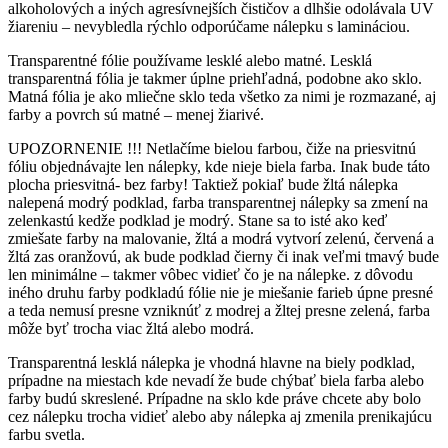
alkoholových a iných agresívnejších čističov a dlhšie odolávala UV
žiareniu – nevybledla rýchlo odporúčame nálepku s lamináciou.
Transparentné fólie používame lesklé alebo matné. Lesklá
transparentná fólia je takmer úplne priehľadná, podobne ako sklo.
Matná fólia je ako mliečne sklo teda všetko za nimi je rozmazané, aj
farby a povrch sú matné – menej žiarivé.
UPOZORNENIE !!! Netlačíme bielou farbou, čiže na priesvitnú
fóliu objednávajte len nálepky, kde nieje biela farba. Inak bude táto
plocha priesvitná- bez farby! Taktiež pokiaľ bude žltá nálepka
nalepená modrý podklad, farba transparentnej nálepky sa zmení na
zelenkastú kedže podklad je modrý. Stane sa to isté ako keď
zmiešate farby na malovanie, žltá a modrá vytvorí zelenú, červená a
žltá zas oranžovú, ak bude podklad čierny či inak veľmi tmavý bude
len minimálne – takmer vôbec vidieť čo je na nálepke. z dôvodu
iného druhu farby podkladú fólie nie je miešanie farieb úpne presné
a teda nemusí presne vzniknúť z modrej a žltej presne zelená, farba
môže byť trocha viac žltá alebo modrá.
Transparentná lesklá nálepka je vhodná hlavne na biely podklad,
prípadne na miestach kde nevadí že bude chýbať biela farba alebo
farby budú skreslené. Prípadne na sklo kde práve chcete aby bolo
cez nálepku trocha vidieť alebo aby nálepka aj zmenila prenikajúcu
farbu svetla.