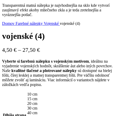
Transparentná matná nálepka je najvhodnejšia na sklo kde vytvorí
zaujímavý efekt akoby mliečneho zkla a je teda zretelnejšia a
vyráznejšia potlač.
Domov
Farebné nálepky
Vojenské
vojenské (4)
vojenské (4)
Price
4,50
€
–
27,50
€
range:
Vyberte si farebnú nálepku s vojenským motívom
, ideálnu na
4,50 €
vyjadrenie vojenských hodnôt, skrášlenie áut alebo iných povrchov.
through
Naše
kvalitné tlačené a plotrované nálepky
sú dostupné na bielej
fólii, čírej lesklej a matnej transparentnej fólii. Pre väčšiu odolnosť
27,50 €
môžete zvoliť aj lamináciu. Viac informácií o variantoch nájdete v
záložkách vedľa popisu.
10 cm
15 cm
20 cm
30 cm
40 cm
Dlhšia strana