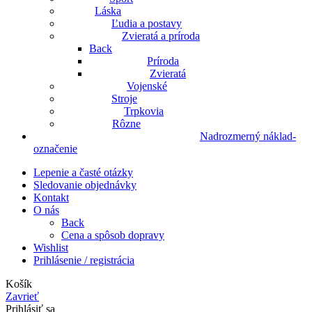
Láska
Ľudia a postavy
Zvieratá a príroda
Back
Príroda
Zvieratá
Vojenské
Stroje
Trpkovia
Rôzne
Nadrozmerný náklad-
označenie
Lepenie a časté otázky
Sledovanie objednávky
Kontakt
O nás
Back
Cena a spôsob dopravy
Wishlist
Prihlásenie / registrácia
Košík
Zavrieť
Prihlásiť sa