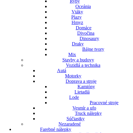
Ryby
Oceánia
Vtáky
Plazy
Hmyz
Domáce
Divočina
Dinosaury
Draky
Bájne tvory
Mix
Stavby a budovy
Vozidlá a technika
Autá
Motorky
Doprava a stroje
Kamióny
Lietadlá
Lode
Pracovné stroje
Vesmír a ufo
Truck nálepky
Súčiastky
Nezaradené
Farebné nálepky