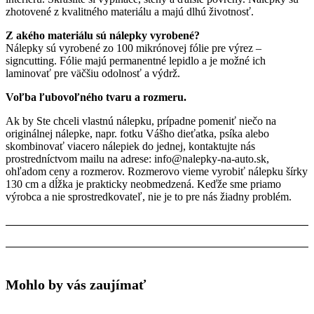
zhotovené z kvalitného materiálu a majú dlhú životnosť.
Z akého materiálu sú nálepky vyrobené?
Nálepky sú vyrobené zo 100 mikrónovej fólie pre výrez –
signcutting. Fólie majú permanentné lepidlo a je možné ich
laminovať pre väčšiu odolnosť a výdrž.
Voľba ľubovoľného tvaru a rozmeru.
Ak by Ste chceli vlastnú nálepku, prípadne pomeniť niečo na
originálnej nálepke, napr. fotku Vášho dieťatka, psíka alebo
skombinovať viacero nálepiek do jednej, kontaktujte nás
prostredníctvom mailu na adrese: info@nalepky-na-auto.sk,
ohľadom ceny a rozmerov. Rozmerovo vieme vyrobiť nálepku šírky
130 cm a dĺžka je prakticky neobmedzená. Keďže sme priamo
výrobca a nie sprostredkovateľ, nie je to pre nás žiadny problém.
Mohlo by vás zaujímať