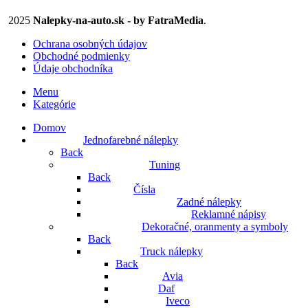
2025
Nalepky-na-auto.sk - by FatraMedia
.
Ochrana osobných údajov
Obchodné podmienky
Údaje obchodníka
Menu
Kategórie
Domov
Jednofarebné nálepky
Back
Tuning
Back
Čísla
Zadné nálepky
Reklamné nápisy
Dekoračné, oranmenty a symboly
Back
Truck nálepky
Back
Avia
Daf
Iveco