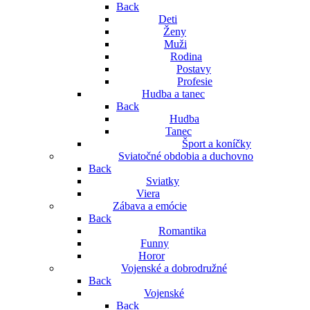
Back
Deti
Ženy
Muži
Rodina
Postavy
Profesie
Hudba a tanec
Back
Hudba
Tanec
Šport a koníčky
Sviatočné obdobia a duchovno
Back
Sviatky
Viera
Zábava a emócie
Back
Romantika
Funny
Horor
Vojenské a dobrodružné
Back
Vojenské
Back