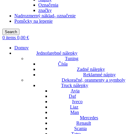
Označenia
značky
Nadrozmerný náklad- označenie
Pomôcky na lepenie
Search
0
items
0,00
€
Domov
Jednofarebné nálepky
Tuning
Čísla
Zadné nálepky
Reklamné nápisy
Dekoračné, oranmenty a symboly
Truck nálepky
Avia
Daf
Iveco
Liaz
Man
Mercedes
Renault
Scania
Tatra