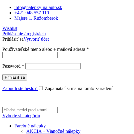
info@nalepky-na-auto.sk
+421 948 557 119
Majere 1, Ružomberok
Wishlist
Prihlásenie / registrácia
Prihlásiť sa
Vytvoriť účet
Povinné
Používateľské meno alebo e-mailová adresa
*
Povinné
Password
*
Prihlasíť sa
Zabudli ste heslo?
Zapamätať si ma na tomto zariadení
Vyberte si kategóriu
Farebné nálepky
AKCIA – Vianočné nálepky