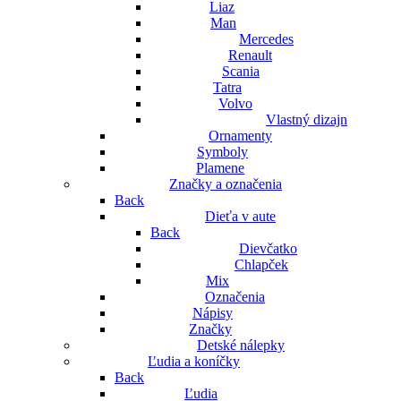
Liaz
Man
Mercedes
Renault
Scania
Tatra
Volvo
Vlastný dizajn
Ornamenty
Symboly
Plamene
Značky a označenia
Back
Dieťa v aute
Back
Dievčatko
Chlapček
Mix
Označenia
Nápisy
Značky
Detské nálepky
Ľudia a koníčky
Back
Ľudia