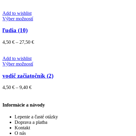
Možnosti
range:
si
4,50 €
môžete
through
Add to wishlist
vybrať
Tento
27,50 €
Výber možností
na
produkt
stránke
má
ľudia (10)
produktu.
viacero
variantov.
Price
4,50
€
–
27,50
€
Možnosti
range:
si
4,50 €
môžete
through
Add to wishlist
vybrať
Tento
27,50 €
Výber možností
na
produkt
stránke
má
vodič začiatočník (2)
produktu.
viacero
variantov.
Price
4,50
€
–
9,40
€
Možnosti
range:
si
4,50 €
môžete
through
Informácie a návody
vybrať
9,40 €
na
Lepenie a časté otázky
stránke
Doprava a platba
produktu.
Kontakt
O nás