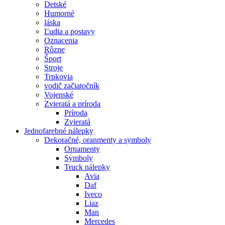
Detské
Humorné
láska
Ľudia a postavy
Oznacenia
Rôzne
Šport
Stroje
Trpkovia
vodič začiatočník
Vojenské
Zvieratá a príroda
Príroda
Zvieratá
Jednofarebné nálepky
Dekoračné, oranmenty a symboly
Ornamenty
Symboly
Truck nálepky
Avia
Daf
Iveco
Liaz
Man
Mercedes