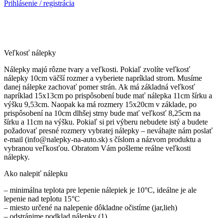
Prihlásenie / registrácia
Veľkosť nálepky
Nálepky majú rôzne tvary a veľkosti. Pokiaľ zvolíte veľkosť
nálepky 10cm väčší rozmer a vyberiete napríklad strom. Musíme
danej nálepke zachovať pomer strán. Ak má základná veľkosť
napríklad 15x13cm po prispôsobení bude mať nálepka 11cm šírku a
výšku 9,53cm. Naopak ka má rozmery 15x20cm v základe, po
prispôsobení na 10cm dlhšej strny bude mať veľkosť 8,25cm na
šírku a 11cm na výšku. Pokiaľ si pri výberu nebudete istý a budete
požadovať presné rozmery vybratej nálepky – neváhajte nám poslať
e-mail (info@nalepky-na-auto.sk) s číslom a názvom produktu a
vybranou veľkosťou. Obratom Vám pošleme reálne veľkosti
nálepky.
Ako nalepiť nálepku
– minimálna teplota pre lepenie nálepiek je 10°C, ideálne je ale
lepenie nad teplotu 15°C
– miesto určené na nalepenie dôkladne očistíme (jar,lieh)
– odstránime podklad nálepky (1)