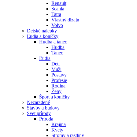
Renault
Scania
Tatra
Vlastný dizajn
Volvo
Detské nálepky
Ľudia a koníčky
Hudba a tanec
Hudba
Tanec
Ľudia
Deti
Muži
Postavy
Profesie
Rodina
Ženy
Šport a koníčky
Nezaradené
Stavby a budovy
Svet prírody
Príroda
Krajina
Kvety
Stromy a rastliny