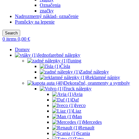
Označenia
značky
Nadrozmerný náklad- označenie
Pomôcky na lepenie
Search
0
items
0,00
€
Domov
Jednofarebné nálepky
Tuning
Čísla
Zadné nálepky
Reklamné nápisy
Dekoračné, oranmenty a symboly
Truck nálepky
Avia
Daf
Iveco
Liaz
Man
Mercedes
Renault
Scania
Tatra