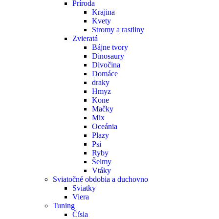
Príroda
Krajina
Kvety
Stromy a rastliny
Zvieratá
Bájne tvory
Dinosaury
Divočina
Domáce
draky
Hmyz
Kone
Mačky
Mix
Oceánia
Plazy
Psi
Ryby
Šelmy
Vtáky
Sviatočné obdobia a duchovno
Sviatky
Viera
Tuning
Čísla