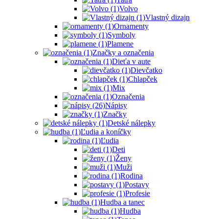
Volvo
Vlastný dizajn
Ornamenty
Symboly
Plamene
Značky a označenia
Dieťa v aute
Dievčatko
Chlapček
Mix
Označenia
Nápisy
Značky
Detské nálepky
Ľudia a koníčky
Ľudia
Deti
Ženy
Muži
Rodina
Postavy
Profesie
Hudba a tanec
Hudba