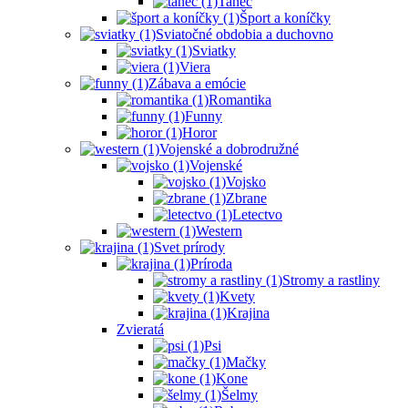
Tanec
Šport a koníčky
Sviatočné obdobia a duchovno
Sviatky
Viera
Zábava a emócie
Romantika
Funny
Horor
Vojenské a dobrodružné
Vojenské
Vojsko
Zbrane
Letectvo
Western
Svet prírody
Príroda
Stromy a rastliny
Kvety
Krajina
Zvieratá
Psi
Mačky
Kone
Šelmy