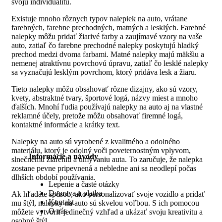
svoju individualitu.
Existuje mnoho rôznych typov nalepiek na auto, vrátane
farebných, farebne prechodných, matných a lesklých. Farebné
nalepky môžu pridať žiarivé farby a zaujímavé vzory na vaše
auto, zatiaľ čo farebne prechodné nalepky poskytujú hladký
prechod medzi dvoma farbami. Matné nalepky majú mäkšiu a
nemenej atraktívnu povrchovú úpravu, zatiaľ čo lesklé nalepky
sa vyznačujú lesklým povrchom, ktorý pridáva lesk a žiaru.
Tieto nalepky môžu obsahovať rôzne dizajny, ako sú vzory,
kvety, abstraktné tvary, športové logá, názvy miest a mnoho
ďalších. Mnohí ľudia používajú nalepky na auto aj na vlastné
reklamné účely, pretože môžu obsahovať firemné logá,
kontaktné informácie a krátky text.
Nalepky na auto sú vyrobené z kvalitného a odolného
materiálu, ktorý je odolný voči poveternostným vplyvom,
Informácie a návody
slnečnému žiareniu a umývaniu auta. To zaručuje, že nalepka
zostane pevne pripevnená a nebledne ani sa neodlepí počas
dlhších období používania.
Lepenie a časté otázky
Doprava a platba
Ak hľadáte spôsob, ako personalizovať svoje vozidlo a pridať
Kontakt
mu štýl, nalepky na auto sú skvelou voľbou. S ich pomocou
O nás
môžete vytvoriť jedinečný vzhľad a ukázať svoju kreativitu a
osobný štýl.