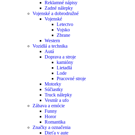
Reklamné nápisy
Zadné nálepky
Vojenské a dobrodružné
Vojenské
Letectvo
Vojsko
Zbrane
Western
Vozidlá a technika
Autá
Doprava a stroje
kamióny
Lietadlá
Lode
Pracovné stroje
Motorky
Súčiastky
Truck nálepky
Vesmír a ufo
Zábava a emócie
Funny
Horor
Romantika
Značky a označenia
Dieťa v aute