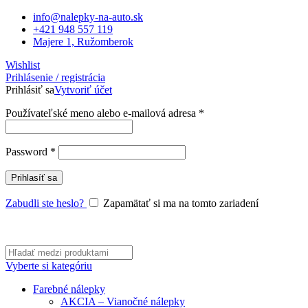
info@nalepky-na-auto.sk
+421 948 557 119
Majere 1, Ružomberok
Wishlist
Prihlásenie / registrácia
Prihlásiť sa
Vytvoriť účet
Používateľské meno alebo e-mailová adresa
*
Password
*
Prihlasíť sa
Zabudli ste heslo?
Zapamätať si ma na tomto zariadení
Vyberte si kategóriu
Farebné nálepky
AKCIA – Vianočné nálepky