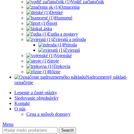
Vodič začiatočník
Oznacenia
Detské
Humorné
Šport
Láska
Ľudia a postavy
Zvieratá a príroda
Príroda
Zvieratá
Vojenské
Stroje
Trpkovia
Rôzne
Nadrozmerný náklad-
označenie
Lepenie a časté otázky
Sledovanie objednávky
Kontakt
O nás
Cena a spôsob dopravy
Menu
Search