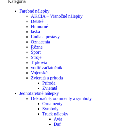
Kategória
Farebné nálepky
AKCIA – Vianočné nálepky
Detské
Humorné
láska
Ľudia a postavy
Oznacenia
Rôzne
Šport
Stroje
Trpkovia
vodič začiatočník
Vojenské
Zvieratá a príroda
Príroda
Zvieratá
Jednofarebné nálepky
Dekoračné, oranmenty a symboly
Ornamenty
Symboly
Truck nálepky
Avia
Daf