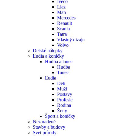
Iveco
Liaz
Man
Mercedes
Renault
Scania
Tatra
Vlastný dizajn
Volvo
Detské nálepky
Ľudia a koníčky
Hudba a tanec
Hudba
Tanec
Ľudia
Deti
Muži
Postavy
Profesie
Rodina
Ženy
Šport a koníčky
Nezaradené
Stavby a budovy
Svet prírody