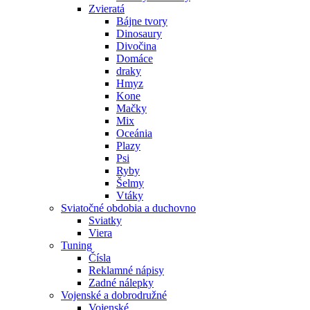
Zvieratá
Bájne tvory
Dinosaury
Divočina
Domáce
draky
Hmyz
Kone
Mačky
Mix
Oceánia
Plazy
Psi
Ryby
Šelmy
Vtáky
Sviatočné obdobia a duchovno
Sviatky
Viera
Tuning
Čísla
Reklamné nápisy
Zadné nálepky
Vojenské a dobrodružné
Vojenské