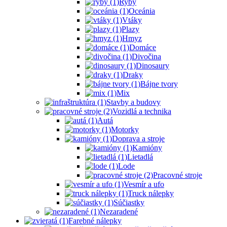
Ryby
Oceánia
Vtáky
Plazy
Hmyz
Domáce
Divočina
Dinosaury
Draky
Bájne tvory
Mix
Stavby a budovy
Vozidlá a technika
Autá
Motorky
Doprava a stroje
Kamióny
Lietadlá
Lode
Pracovné stroje
Vesmír a ufo
Truck nálepky
Súčiastky
Nezaradené
Farebné nálepky