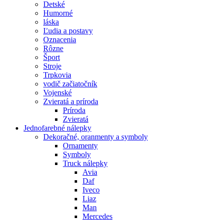
Detské
Humorné
láska
Ľudia a postavy
Oznacenia
Rôzne
Šport
Stroje
Trpkovia
vodič začiatočník
Vojenské
Zvieratá a príroda
Príroda
Zvieratá
Jednofarebné nálepky
Dekoračné, oranmenty a symboly
Ornamenty
Symboly
Truck nálepky
Avia
Daf
Iveco
Liaz
Man
Mercedes