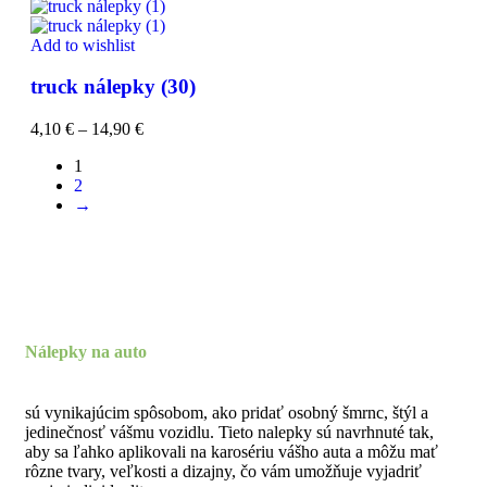
Add to wishlist
truck nálepky (30)
4,10
€
–
14,90
€
1
2
→
Nálepky na auto
sú vynikajúcim spôsobom, ako pridať osobný šmrnc, štýl a
jedinečnosť vášmu vozidlu. Tieto nalepky sú navrhnuté tak,
aby sa ľahko aplikovali na karosériu vášho auta a môžu mať
rôzne tvary, veľkosti a dizajny, čo vám umožňuje vyjadriť