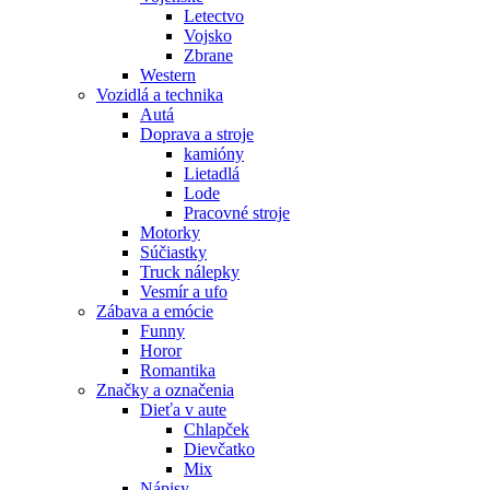
Letectvo
Vojsko
Zbrane
Western
Vozidlá a technika
Autá
Doprava a stroje
kamióny
Lietadlá
Lode
Pracovné stroje
Motorky
Súčiastky
Truck nálepky
Vesmír a ufo
Zábava a emócie
Funny
Horor
Romantika
Značky a označenia
Dieťa v aute
Chlapček
Dievčatko
Mix
Nápisy