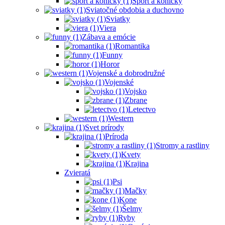
Šport a koníčky
Sviatočné obdobia a duchovno
Sviatky
Viera
Zábava a emócie
Romantika
Funny
Horor
Vojenské a dobrodružné
Vojenské
Vojsko
Zbrane
Letectvo
Western
Svet prírody
Príroda
Stromy a rastliny
Kvety
Krajina
Zvieratá
Psi
Mačky
Kone
Šelmy
Ryby