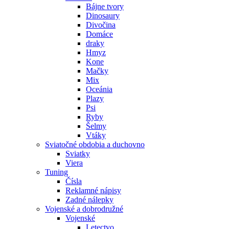
Bájne tvory
Dinosaury
Divočina
Domáce
draky
Hmyz
Kone
Mačky
Mix
Oceánia
Plazy
Psi
Ryby
Šelmy
Vtáky
Sviatočné obdobia a duchovno
Sviatky
Viera
Tuning
Čísla
Reklamné nápisy
Zadné nálepky
Vojenské a dobrodružné
Vojenské
Letectvo