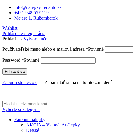
info@nalepky-na-auto.sk
+421 948 557 119
Majere 1, Ružomberok
Wishlist
Prihlásenie / registrácia
Prihlásiť sa
Vytvoriť účet
Používateľské meno alebo e-mailová adresa
*
Povinné
Password
*
Povinné
Prihlasíť sa
Zabudli ste heslo?
Zapamätať si ma na tomto zariadení
Vyberte si kategóriu
Farebné nálepky
AKCIA – Vianočné nálepky
Detské