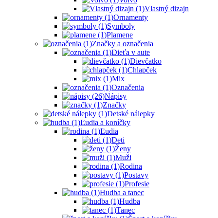
Vlastný dizajn
Ornamenty
Symboly
Plamene
Značky a označenia
Dieťa v aute
Dievčatko
Chlapček
Mix
Označenia
Nápisy
Značky
Detské nálepky
Ľudia a koníčky
Ľudia
Deti
Ženy
Muži
Rodina
Postavy
Profesie
Hudba a tanec
Hudba
Tanec