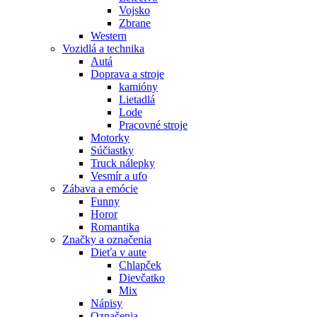
Vojsko
Zbrane
Western
Vozidlá a technika
Autá
Doprava a stroje
kamióny
Lietadlá
Lode
Pracovné stroje
Motorky
Súčiastky
Truck nálepky
Vesmír a ufo
Zábava a emócie
Funny
Horor
Romantika
Značky a označenia
Dieťa v aute
Chlapček
Dievčatko
Mix
Nápisy
Označenia