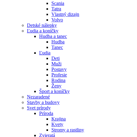
Scania
Tatra
Vlastný dizajn
Volvo
Detské nálepky
Ľudia a koníčky
Hudba a tanec
Hudba
Tanec
Ľudia
Deti
Muži
Postavy
Profesie
Rodina
Ženy
Šport a koníčky
Nezaradené
Stavby a budovy
Svet prírody
Príroda
Krajina
Kvety
Stromy a rastliny
Zvieratá