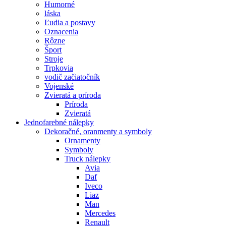
Humorné
láska
Ľudia a postavy
Oznacenia
Rôzne
Šport
Stroje
Trpkovia
vodič začiatočník
Vojenské
Zvieratá a príroda
Príroda
Zvieratá
Jednofarebné nálepky
Dekoračné, oranmenty a symboly
Ornamenty
Symboly
Truck nálepky
Avia
Daf
Iveco
Liaz
Man
Mercedes
Renault