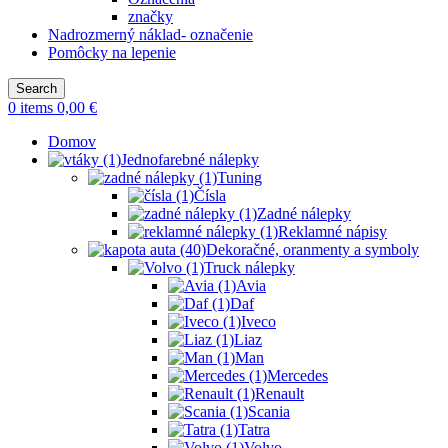
značky
Nadrozmerný náklad- označenie
Pomôcky na lepenie
Search
0
items
0,00
€
Domov
Jednofarebné nálepky
Tuning
Čísla
Zadné nálepky
Reklamné nápisy
Dekoračné, oranmenty a symboly
Truck nálepky
Avia
Daf
Iveco
Liaz
Man
Mercedes
Renault
Scania
Tatra
Volvo