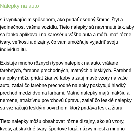
Nálepky na auto
sú vynikajúcim spôsobom, ako pridať osobný šmrnc, štýl a
jedinečnosť vášmu vozidlu. Tieto nalepky sú navrhnuté tak, aby
sa ľahko aplikovali na karosériu vášho auta a môžu mať rôzne
tvary, veľkosti a dizajny, čo vám umožňuje vyjadriť svoju
individualitu.
Existuje mnoho rôznych typov nalepiek na auto, vrátane
farebných, farebne prechodných, matných a lesklých. Farebné
nalepky môžu pridať žiarivé farby a zaujímavé vzory na vaše
auto, zatiaľ čo farebne prechodné nalepky poskytujú hladký
prechod medzi dvoma farbami. Matné nalepky majú mäkšiu a
nemenej atraktívnu povrchovú úpravu, zatiaľ čo lesklé nalepky
sa vyznačujú lesklým povrchom, ktorý pridáva lesk a žiaru.
Tieto nalepky môžu obsahovať rôzne dizajny, ako sú vzory,
kvety, abstraktné tvary, športové logá, názvy miest a mnoho