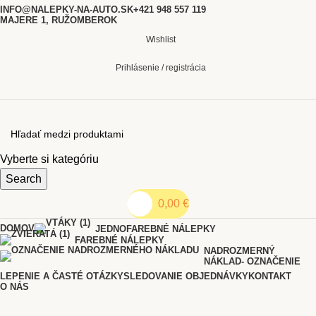
INFO@NALEPKY-NA-AUTO.SK
+421 948 557 119
MAJERE 1, RUŽOMBEROK
Wishlist
Prihlásenie / registrácia
Vyberte si kategóriu
Search
0,00
€
DOMOV
JEDNOFAREBNÉ NÁLEPKY
FAREBNÉ NÁLEPKY
NADROZMERNÝ
NÁKLAD- OZNAČENIE
LEPENIE A ČASTÉ OTÁZKY
SLEDOVANIE OBJEDNÁVKY
KONTAKT
O NÁS