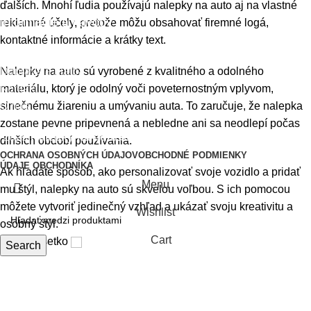
ďalších. Mnohí ľudia používajú nalepky na auto aj na vlastné
Informácie a návody
reklamné účely, pretože môžu obsahovať firemné logá,
kontaktné informácie a krátky text.
Lepenie a časté otázky
Doprava a platba
Nalepky na auto sú vyrobené z kvalitného a odolného
Kontakt
materiálu, ktorý je odolný voči poveternostným vplyvom,
O nás
slnečnému žiareniu a umývaniu auta. To zaručuje, že nalepka
zostane pevne pripevnená a nebledne ani sa neodlepí počas
2025
Nalepky-na-auto.sk - by FatraMedia
.
dlhších období používania.
OCHRANA OSOBNÝCH ÚDAJOV
OBCHODNÉ PODMIENKY
ÚDAJE OBCHODNÍKA
Ak hľadáte spôsob, ako personalizovať svoje vozidlo a pridať
Menu
mu štýl, nalepky na auto sú skvelou voľbou. S ich pomocou
môžete vytvoriť jedinečný vzhľad a ukázať svoju kreativitu a
Wishlist
osobný štýl.
Cart
Otvoriť všetko
Search