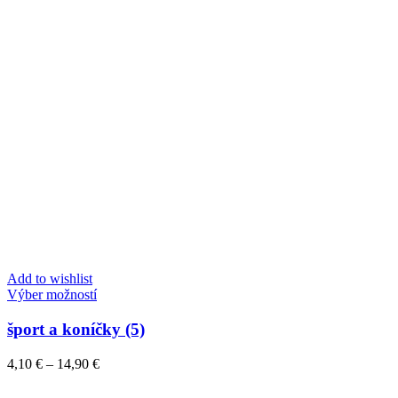
Add to wishlist
Tento
Výber možností
produkt
má
šport a koníčky (5)
viacero
variantov.
Price
4,10
€
–
14,90
€
Možnosti
range:
si
4,10 €