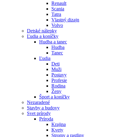
Renault
Scania
Tatra
Vlastný dizajn
Volvo
Detské nálepky
Ľudia a koníčky
Hudba a tanec
Hudba
Tanec
Ľudia
Deti
Muži
Postavy
Profesie
Rodina
Ženy
Šport a koníčky
Nezaradené
Stavby a budovy
Svet prírody
Príroda
Krajina
Kvety
Stromy a rastliny