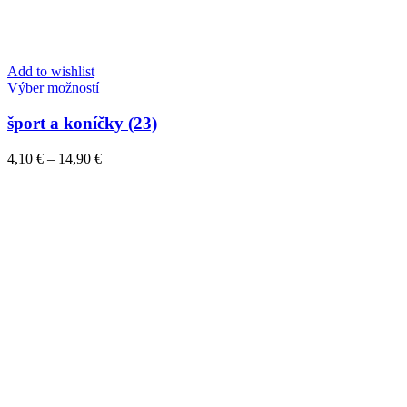
Add to wishlist
Tento
Výber možností
produkt
má
šport a koníčky (23)
viacero
variantov.
Price
4,10
€
–
14,90
€
Možnosti
range:
si
4,10 €
môžete
through
vybrať
14,90 €
na
stránke
produktu.