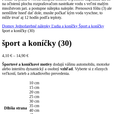
na očistenú plochu rozprašovačom nastrikate vodu s veľmi malým
množstvom jari. a postupne nálepku nalepíte. Prenosovä fóliu (3) ale
nemôžete hneď dať dole, musíte počkať kým voda vyschne, to
môže trvať aj 12 hodín podľa teploty.
Domov
Jednofarebné nálepky
Ľudia a koníčky
Šport a koníčky
šport a koníčky (30)
šport a koníčky (30)
Price
4,10
€
–
14,90
€
range:
Športové a koníčkové motívy
dodajú vášmu automobilu, motorke
4,10 €
alebo interiéru dynamický a osobný
vzhľad
. Vyberte si z rôznych
through
veľkostí, farieb a zrkadlového prevedenia.
14,90 €
10 cm
15 cm
20 cm
25 cm
30 cm
35 cm
Dlhšia strana
40 cm