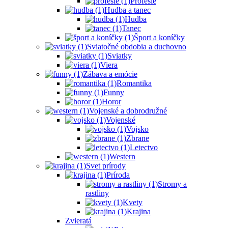
Profesie
Hudba a tanec
Hudba
Tanec
Šport a koníčky
Sviatočné obdobia a duchovno
Sviatky
Viera
Zábava a emócie
Romantika
Funny
Horor
Vojenské a dobrodružné
Vojenské
Vojsko
Zbrane
Letectvo
Western
Svet prírody
Príroda
Stromy a
rastliny
Kvety
Krajina
Zvieratá