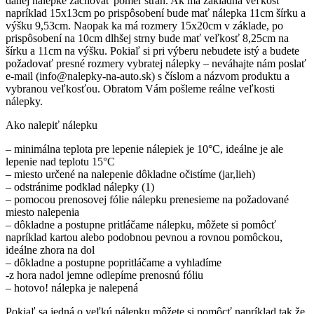
danej nálepke zachovať pomer strán. Ak má základná veľkosť
napríklad 15x13cm po prispôsobení bude mať nálepka 11cm šírku a
výšku 9,53cm. Naopak ka má rozmery 15x20cm v základe, po
prispôsobení na 10cm dlhšej strny bude mať veľkosť 8,25cm na
šírku a 11cm na výšku. Pokiaľ si pri výberu nebudete istý a budete
požadovať presné rozmery vybratej nálepky – neváhajte nám poslať
e-mail (info@nalepky-na-auto.sk) s číslom a názvom produktu a
vybranou veľkosťou. Obratom Vám pošleme reálne veľkosti
nálepky.
Ako nalepiť nálepku
– minimálna teplota pre lepenie nálepiek je 10°C, ideálne je ale
lepenie nad teplotu 15°C
– miesto určené na nalepenie dôkladne očistíme (jar,lieh)
– odstránime podklad nálepky (1)
– pomocou prenosovej fólie nálepku prenesieme na požadované
miesto nalepenia
– dôkladne a postupne pritláčame nálepku, môžete si pomôcť
napríklad kartou alebo podobnou pevnou a rovnou pomôckou,
ideálne zhora na dol
– dôkladne a postupne popritláčame a vyhladíme
-z hora nadol jemne odlepíme prenosnú fóliu
– hotovo! nálepka je nalepená
Pokiaľ sa jedná o veľkú nálepku môžete si pomôcť napríklad tak že