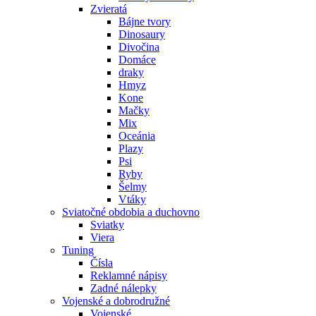
Zvieratá
Bájne tvory
Dinosaury
Divočina
Domáce
draky
Hmyz
Kone
Mačky
Mix
Oceánia
Plazy
Psi
Ryby
Šelmy
Vtáky
Sviatočné obdobia a duchovno
Sviatky
Viera
Tuning
Čísla
Reklamné nápisy
Zadné nálepky
Vojenské a dobrodružné
Vojenské