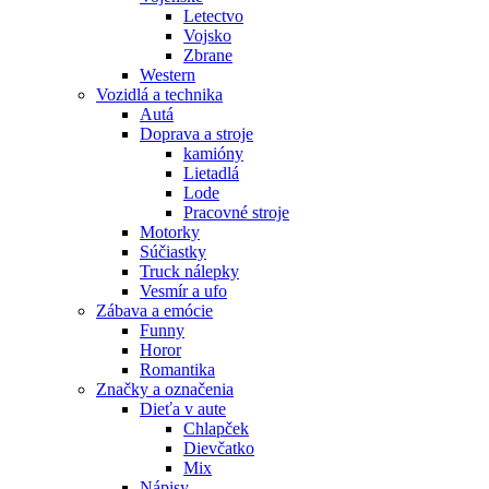
Letectvo
Vojsko
Zbrane
Western
Vozidlá a technika
Autá
Doprava a stroje
kamióny
Lietadlá
Lode
Pracovné stroje
Motorky
Súčiastky
Truck nálepky
Vesmír a ufo
Zábava a emócie
Funny
Horor
Romantika
Značky a označenia
Dieťa v aute
Chlapček
Dievčatko
Mix
Nápisy