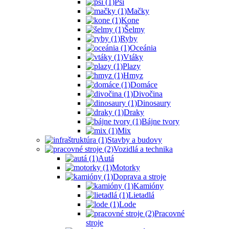
Psi
Mačky
Kone
Šelmy
Ryby
Oceánia
Vtáky
Plazy
Hmyz
Domáce
Divočina
Dinosaury
Draky
Bájne tvory
Mix
Stavby a budovy
Vozidlá a technika
Autá
Motorky
Doprava a stroje
Kamióny
Lietadlá
Lode
Pracovné
stroje