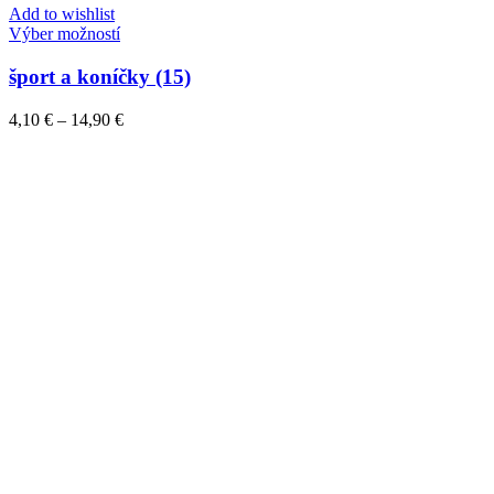
Add to wishlist
Tento
Výber možností
produkt
má
šport a koníčky (15)
viacero
variantov.
Price
4,10
€
–
14,90
€
Možnosti
range:
si
4,10 €
môžete
through
vybrať
14,90 €
na
stránke
produktu.