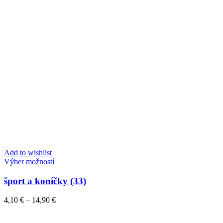
produktu.
Add to wishlist
Tento
Výber možností
produkt
má
šport a koníčky (33)
viacero
variantov.
Price
4,10
€
–
14,90
€
Možnosti
range:
si
4,10 €