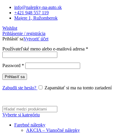
info@nalepky-na-auto.sk
+421 948 557 119
Majere 1, Ružomberok
Wishlist
Prihlásenie / registrácia
Prihlásiť sa
Vytvoriť účet
Povinné
Používateľské meno alebo e-mailová adresa
*
Povinné
Password
*
Prihlasíť sa
Zabudli ste heslo?
Zapamätať si ma na tomto zariadení
Vyberte si kategóriu
Farebné nálepky
AKCIA – Vianočné nálepky