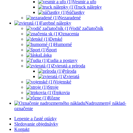
Vesmír a ufo
Truck nálepky
Súčiastky
Nezaradené
Farebné nálepky
Vodič začiatočník
Oznacenia
Detské
Humorné
Šport
Láska
Ľudia a postavy
Zvieratá a príroda
Príroda
Zvieratá
Vojenské
Stroje
Trpkovia
Rôzne
Nadrozmerný náklad-
označenie
Lepenie a časté otázky
Sledovanie objednávky
Kontakt