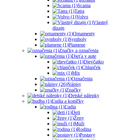
Scania
Tatra
Volvo
Vlastný
dizajn
Ornamenty
Symboly
Plamene
Značky a označenia
Dieťa v aute
Dievčatko
Chlapček
Mix
Označenia
Nápisy
Značky
Detské nálepky
Ľudia a koníčky
Ľudia
Deti
Ženy
Muži
Rodina
Postavy