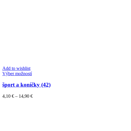
Add to wishlist
Tento
Výber možností
produkt
má
šport a koníčky (42)
viacero
variantov.
Price
4,10
€
–
14,90
€
Možnosti
range:
si
4,10 €
môžete
through
vybrať
14,90 €
na
stránke