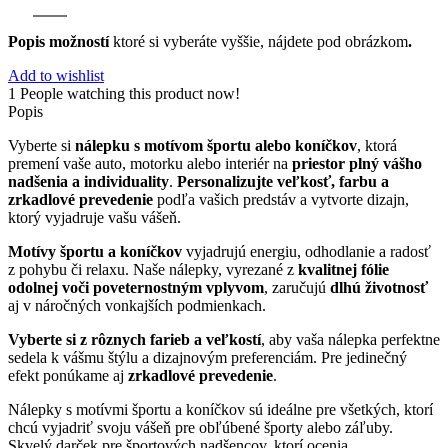
Popis možností
ktoré si vyberáte vyššie, nájdete pod obrázkom
.
Add to wishlist
1
People watching this product now!
Popis
Vyberte si
nálepku s motívom športu alebo koníčkov
, ktorá
premení vaše auto, motorku alebo interiér na
priestor plný vášho
nadšenia a individuality
.
Personalizujte veľkosť, farbu a
zrkadlové prevedenie
podľa vašich predstáv a vytvorte dizajn,
ktorý vyjadruje vašu vášeň.
Motívy športu a koníčkov
vyjadrujú energiu, odhodlanie a radosť
z pohybu či relaxu. Naše nálepky, vyrezané z
kvalitnej fólie
odolnej voči poveternostným vplyvom
, zaručujú
dlhú životnosť
aj v náročných vonkajších podmienkach.
Vyberte si z rôznych farieb a veľkostí
, aby vaša nálepka perfektne
sedela k vášmu štýlu a dizajnovým preferenciám. Pre jedinečný
efekt ponúkame aj
zrkadlové prevedenie
.
Nálepky s motívmi športu a koníčkov sú ideálne pre všetkých, ktorí
chcú vyjadriť svoju vášeň pre obľúbené športy alebo záľuby.
Skvelý darček pre športových nadšencov, ktorí ocenia