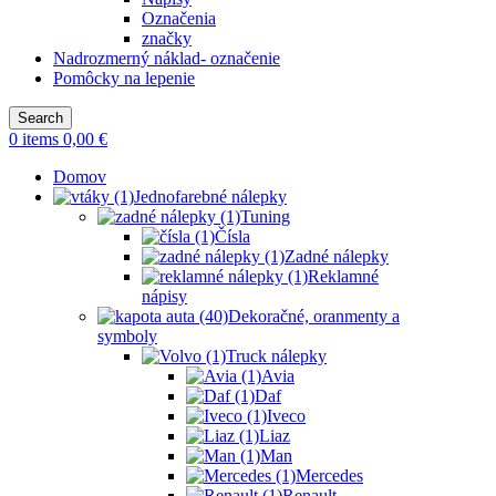
Označenia
značky
Nadrozmerný náklad- označenie
Pomôcky na lepenie
Search
0
items
0,00
€
Domov
Jednofarebné nálepky
Tuning
Čísla
Zadné nálepky
Reklamné
nápisy
Dekoračné, oranmenty a
symboly
Truck nálepky
Avia
Daf
Iveco
Liaz
Man
Mercedes
Renault