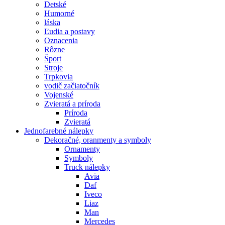
Detské
Humorné
láska
Ľudia a postavy
Oznacenia
Rôzne
Šport
Stroje
Trpkovia
vodič začiatočník
Vojenské
Zvieratá a príroda
Príroda
Zvieratá
Jednofarebné nálepky
Dekoračné, oranmenty a symboly
Ornamenty
Symboly
Truck nálepky
Avia
Daf
Iveco
Liaz
Man
Mercedes