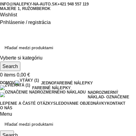
INFO@NALEPKY-NA-AUTO.SK
+421 948 557 119
MAJERE 1, RUŽOMBEROK
Wishlist
Prihlásenie / registrácia
Vyberte si kategóriu
Search
0
items
0,00
€
DOMOV
JEDNOFAREBNÉ NÁLEPKY
FAREBNÉ NÁLEPKY
NADROZMERNÝ
NÁKLAD- OZNAČENIE
LEPENIE A ČASTÉ OTÁZKY
SLEDOVANIE OBJEDNÁVKY
KONTAKT
O NÁS
Menu
Search