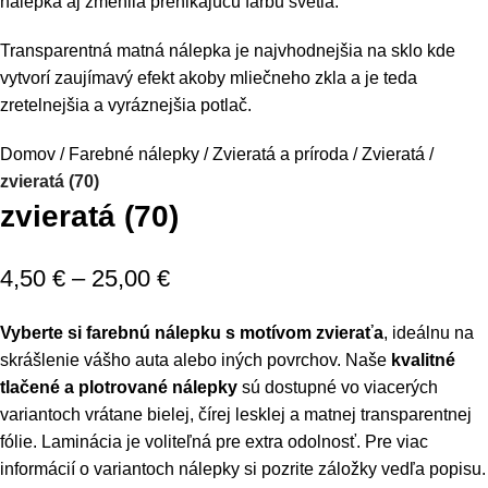
nálepka aj zmenila prenikajúcu farbu svetla.
Transparentná matná nálepka je najvhodnejšia na sklo kde
vytvorí zaujímavý efekt akoby mliečneho zkla a je teda
zretelnejšia a vyráznejšia potlač.
Domov
Farebné nálepky
Zvieratá a príroda
Zvieratá
zvieratá (70)
zvieratá (70)
4,50
€
–
25,00
€
Vyberte si farebnú nálepku s motívom zvieraťa
, ideálnu na
skrášlenie vášho auta alebo iných povrchov. Naše
kvalitné
tlačené a plotrované nálepky
sú dostupné vo viacerých
variantoch vrátane bielej, čírej lesklej a matnej transparentnej
fólie. Laminácia je voliteľná pre extra odolnosť. Pre viac
informácií o variantoch nálepky si pozrite záložky vedľa popisu.