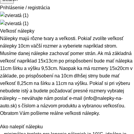
Prihlásenie / registrácia
Veľkosť nálepky
Nálepky majú rôzne tvary a veľkosti. Pokiaľ zvolíte veľkosť
nálepky 10cm väčší rozmer a vyberiete napríklad strom.
Musíme danej nálepke zachovať pomer strán. Ak má základná
veľkosť napríklad 15x13cm po prispôsobení bude mať nálepka
11cm šírku a výšku 9,53cm. Naopak ka má rozmery 15x20cm v
základe, po prispôsobení na 10cm dlhšej strny bude mať
veľkosť 8,25cm na šírku a 11cm na výšku. Pokiaľ si pri výberu
nebudete istý a budete požadovať presné rozmery vybratej
nálepky – neváhajte nám poslať e-mail (info@nalepky-na-
auto.sk) s číslom a názvom produktu a vybranou veľkosťou.
Obratom Vám pošleme reálne veľkosti nálepky.
Ako nalepiť nálepku