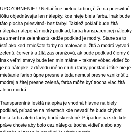
UPOZORNENIE !!! Netlačíme bielou farbou, čiže na priesvitnú
fóliu objednávajte len nálepky, kde nieje biela farba. Inak bude
táto plocha priesvitná- bez farby! Taktiež pokiaľ bude žltá
nálepka nalepená modrý podklad, farba transparentnej nálepky
sa zmení na zelenkastú kedže podklad je modrý. Stane sa to
isté ako keď zmiešate farby na malovanie, žltá a modrá vytvorí
zelenú, červená a žltá zas oranžovú, ak bude podklad čierny či
inak veľmi tmavý bude len minimálne – takmer vôbec vidieť čo
je na nálepke. z dôvodu iného druhu farby podkladú fólie nie je
miešanie farieb úpne presné a teda nemusí presne vzniknúť z
modrej a žltej presne zelená, farba môže byť trocha viac žltá
alebo modrá.
Transparentná lesklá nálepka je vhodná hlavne na biely
podklad, prípadne na miestach kde nevadí že bude chýbať
biela farba alebo farby budú skreslené. Prípadne na sklo kde
práve chcete aby bolo cez nálepku trocha vidieť alebo aby