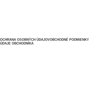
Lepenie a časté otázky
Doprava a platba
Kontakt
O nás
2025
Nalepky-na-auto.sk - by FatraMedia
.
OCHRANA OSOBNÝCH ÚDAJOV
OBCHODNÉ PODMIENKY
ÚDAJE OBCHODNÍKA