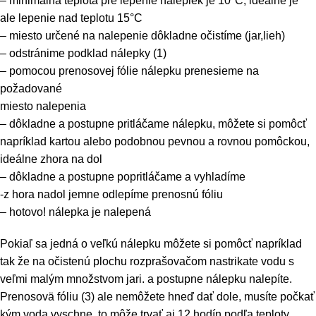
– minimálna teplota pre lepenie nálepiek je 10°C, ideálne je
ale lepenie nad teplotu 15°C
– miesto určené na nalepenie dôkladne očistíme (jar,lieh)
– odstránime podklad nálepky (1)
– pomocou prenosovej fólie nálepku prenesieme na
požadované
miesto nalepenia
– dôkladne a postupne pritláčame nálepku, môžete si pomôcť
napríklad kartou alebo podobnou pevnou a rovnou pomôckou,
ideálne zhora na dol
– dôkladne a postupne popritláčame a vyhladíme
-z hora nadol jemne odlepíme prenosnú fóliu
– hotovo! nálepka je nalepená
Pokiaľ sa jedná o veľkú nálepku môžete si pomôcť napríklad
tak že na očistenú plochu rozprašovačom nastrikate vodu s
veľmi malým množstvom jari. a postupne nálepku nalepíte.
Prenosovä fóliu (3) ale nemôžete hneď dať dole, musíte počkať
kým voda vyschne, to môže trvať aj 12 hodín podľa teploty.