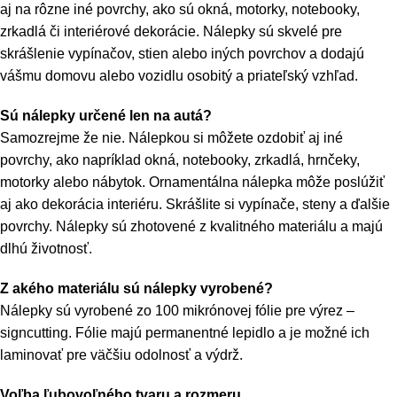
aj na rôzne iné povrchy, ako sú okná, motorky, notebooky,
zrkadlá či interiérové dekorácie. Nálepky sú skvelé pre
skrášlenie vypínačov, stien alebo iných povrchov a dodajú
vášmu domovu alebo vozidlu osobitý a priateľský vzhľad.
Sú nálepky určené len na autá?
Samozrejme že nie. Nálepkou si môžete ozdobiť aj iné
povrchy, ako napríklad okná, notebooky, zrkadlá, hrnčeky,
motorky alebo nábytok. Ornamentálna nálepka môže poslúžiť
aj ako dekorácia interiéru. Skrášlite si vypínače, steny a ďalšie
povrchy. Nálepky sú zhotovené z kvalitného materiálu a majú
dlhú životnosť.
Z akého materiálu sú nálepky vyrobené?
Nálepky sú vyrobené zo 100 mikrónovej fólie pre výrez –
signcutting. Fólie majú permanentné lepidlo a je možné ich
laminovať pre väčšiu odolnosť a výdrž.
Voľba ľubovoľného tvaru a rozmeru.