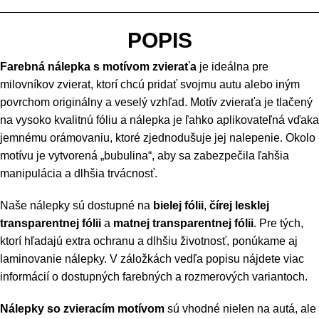
POPIS
Farebná nálepka s motívom zvieraťa
je ideálna pre
milovníkov zvierat, ktorí chcú pridať svojmu autu alebo iným
povrchom originálny a veselý vzhľad. Motív zvieraťa je tlačený
na vysoko kvalitnú fóliu a nálepka je ľahko aplikovateľná vďaka
jemnému orámovaniu, ktoré zjednodušuje jej nalepenie. Okolo
motívu je vytvorená „bubulina“, aby sa zabezpečila ľahšia
manipulácia a dlhšia trvácnosť.
Naše nálepky sú dostupné na
bielej fólii
,
čírej lesklej
transparentnej fólii
a
matnej transparentnej fólii
. Pre tých,
ktorí hľadajú extra ochranu a dlhšiu životnosť, ponúkame aj
laminovanie nálepky. V záložkách vedľa popisu nájdete viac
informácií o dostupných farebných a rozmerových variantoch.
Nálepky so zvieracím motívom
sú vhodné nielen na autá, ale