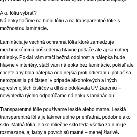
Akú fóliu vybrať?
Nálepky tlačíme na bielu fóliu a na transparentné fólie s
možnosťou laminácie.
Laminácia je vechná ochranná fólia ktoré zamedzuje
mechnickémmú poškodenia hlavne potlače ale aj samotnej
nálepky. Pokiaľ vám stačí bežná odolnosť a nálepka bude
hlavne v interiéry, stačí vám nálepka bez laminácie, pokiaľ ale
chcete aby bola nálepka odolnejšia proti odieraniu, potlač sa
nerozpustila pri čistení v prípade alkoholových a iných
agresívnejších čističov a dlhšie odolávala UV žiareniu –
nevybledla rýchlo odporúčame nálepku s lamináciou.
Transparentné fólie používame lesklé alebo matné. Lesklá
transparentná fólia je takmer úplne priehľadná, podobne ako
sklo. Matná fólia je ako mliečne sklo teda všetko za nimi je
rozmazané, aj farby a povrch sú matné – menej žiarivé.