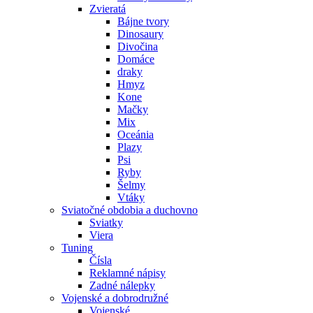
Zvieratá
Bájne tvory
Dinosaury
Divočina
Domáce
draky
Hmyz
Kone
Mačky
Mix
Oceánia
Plazy
Psi
Ryby
Šelmy
Vtáky
Sviatočné obdobia a duchovno
Sviatky
Viera
Tuning
Čísla
Reklamné nápisy
Zadné nálepky
Vojenské a dobrodružné
Vojenské