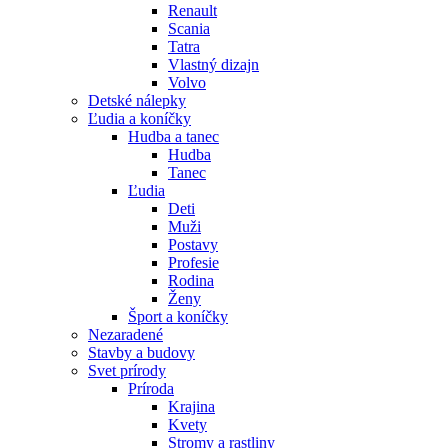
Renault
Scania
Tatra
Vlastný dizajn
Volvo
Detské nálepky
Ľudia a koníčky
Hudba a tanec
Hudba
Tanec
Ľudia
Deti
Muži
Postavy
Profesie
Rodina
Ženy
Šport a koníčky
Nezaradené
Stavby a budovy
Svet prírody
Príroda
Krajina
Kvety
Stromy a rastliny