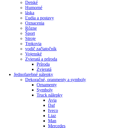
Detské
Humorné
láska
Ľudia a postavy
Oznacenia
Rôzne
Šport
Stroje
Trpkovia
vodič začiatočník
Vojenské
Zvieratá a príroda
Príroda
Zvieratá
Jednofarebné nálepky
Dekoračné, oranmenty a symboly
Ornamenty
Symboly
Truck nálepky
Avia
Daf
Iveco
Liaz
Man
Mercedes