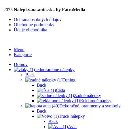
2025
Nalepky-na-auto.sk - by FatraMedia
.
Ochrana osobných údajov
Obchodné podmienky
Údaje obchodníka
Menu
Kategórie
Domov
Jednofarebné nálepky
Back
Tuning
Back
Čísla
Zadné nálepky
Reklamné nápisy
Dekoračné, oranmenty a symboly
Back
Truck nálepky
Back
Avia