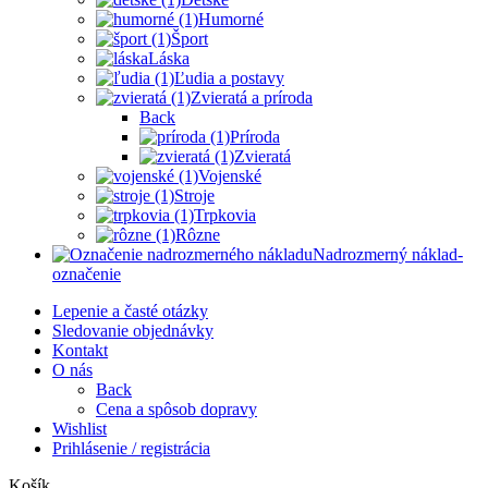
Humorné
Šport
Láska
Ľudia a postavy
Zvieratá a príroda
Back
Príroda
Zvieratá
Vojenské
Stroje
Trpkovia
Rôzne
Nadrozmerný náklad-
označenie
Lepenie a časté otázky
Sledovanie objednávky
Kontakt
O nás
Back
Cena a spôsob dopravy
Wishlist
Prihlásenie / registrácia
Košík