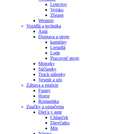
Letectvo
Vojsko
Zbrane
Western
Vozidlá a technika
Autá
Doprava a stroje
kamióny
Lietadlá
Lode
Pracovné stroje
Motorky
Súčiastky
Truck nálepky
Vesmír a ufo
Zábava a emócie
Funny
Horor
Romantika
Značky a označenia
Dieťa v aute
Chlapček
Dievčatko
Mix
Nápisy