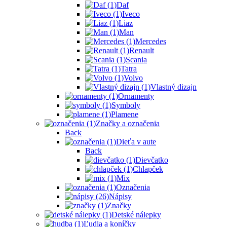
Daf
Iveco
Liaz
Man
Mercedes
Renault
Scania
Tatra
Volvo
Vlastný dizajn
Ornamenty
Symboly
Plamene
Značky a označenia
Back
Dieťa v aute
Back
Dievčatko
Chlapček
Mix
Označenia
Nápisy
Značky
Detské nálepky
Ľudia a koníčky