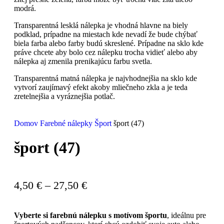
modrá.
Transparentná lesklá nálepka je vhodná hlavne na biely
podklad, prípadne na miestach kde nevadí že bude chýbať
biela farba alebo farby budú skreslené. Prípadne na sklo kde
práve chcete aby bolo cez nálepku trocha vidieť alebo aby
nálepka aj zmenila prenikajúcu farbu svetla.
Transparentná matná nálepka je najvhodnejšia na sklo kde
vytvorí zaujímavý efekt akoby mliečneho zkla a je teda
zretelnejšia a vyráznejšia potlač.
Domov
Farebné nálepky
Šport
šport (47)
šport (47)
4,50
€
–
27,50
€
Vyberte si farebnú nálepku s motívom športu
, ideálnu pre