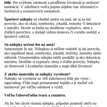
fólie
. Pre zvýšenie odolnosti a predĺženie životnosti je možnosť
laminácie. V záložkách vedľa popisu nájdete viac informácií o
farebných a rozmerových variantoch.
Športové nálepky
sú vhodné nielen na autá, ale aj na iné
povrchy, ako sú okná, notebooky, zrkadlá, motorky či dekorácie
v interiéri. Skvele sa hodia na skrášlenie vypínačov, stien a
ďalších povrchov, a dodajú vášmu domovu či vozidlu osobitý a
športový vzhľad.
Sú nálepky určené len na autá?
Samozrejme že nie. Nálepkou si môžete ozdobiť aj iné povrchy,
ako napríklad okná, notebooky, zrkadlá, hrnčeky, motorky alebo
nábytok. Ornamentálna nálepka môže poslúžiť aj ako dekorácia
interiéru. Skrášlite si vypínače, steny a ďalšie povrchy. Nálepky
sú zhotovené z kvalitného materiálu a majú dlhú životnosť.
Z akého materiálu sú nálepky vyrobené?
Nálepky sú vyrobené zo 100 mikrónovej fólie pre výrez –
signcutting. Fólie majú permanentné lepidlo a je možné ich
laminovať pre väčšiu odolnosť a výdrž.
Voľba ľubovoľného tvaru a rozmeru.
Ak by Ste chceli vlastnú nálepku, prípadne pomeniť niečo na