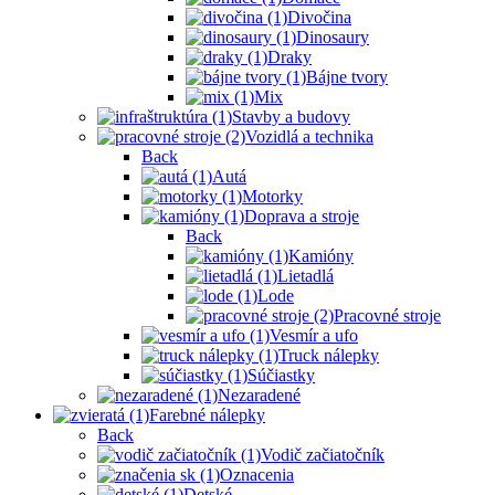
Divočina
Dinosaury
Draky
Bájne tvory
Mix
Stavby a budovy
Vozidlá a technika
Back
Autá
Motorky
Doprava a stroje
Back
Kamióny
Lietadlá
Lode
Pracovné stroje
Vesmír a ufo
Truck nálepky
Súčiastky
Nezaradené
Farebné nálepky
Back
Vodič začiatočník
Oznacenia
Detské