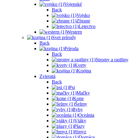
Vojenské
Back
Vojsko
Zbrane
Letectvo
Western
Svet prírody
Back
Príroda
Back
Stromy a rastliny
Kvety
Krajina
Zvieratá
Back
Psi
Mačky
Kone
Šelmy
Ryby
Oceánia
Vtáky
Plazy
Hmyz
Domáce