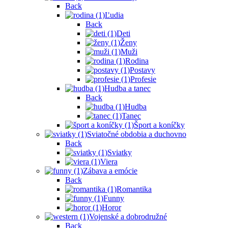
Back
Ľudia
Back
Deti
Ženy
Muži
Rodina
Postavy
Profesie
Hudba a tanec
Back
Hudba
Tanec
Šport a koníčky
Sviatočné obdobia a duchovno
Back
Sviatky
Viera
Zábava a emócie
Back
Romantika
Funny
Horor
Vojenské a dobrodružné
Back