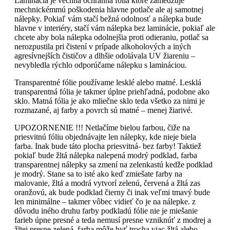
Laminácia je vechná ochranná fólia ktoré zamedzuje
mechnickémmú poškodenia hlavne potlače ale aj samotnej
nálepky. Pokiaľ vám stačí bežná odolnosť a nálepka bude
hlavne v interiéry, stačí vám nálepka bez laminácie, pokiaľ ale
chcete aby bola nálepka odolnejšia proti odieraniu, potlač sa
nerozpustila pri čistení v prípade alkoholových a iných
agresívnejších čističov a dlhšie odolávala UV žiareniu –
nevybledla rýchlo odporúčame nálepku s lamináciou.
Transparentné fólie používame lesklé alebo matné. Lesklá
transparentná fólia je takmer úplne priehľadná, podobne ako
sklo. Matná fólia je ako mliečne sklo teda všetko za nimi je
rozmazané, aj farby a povrch sú matné – menej žiarivé.
UPOZORNENIE !!! Netlačíme bielou farbou, čiže na
priesvitnú fóliu objednávajte len nálepky, kde nieje biela
farba. Inak bude táto plocha priesvitná- bez farby! Taktiež
pokiaľ bude žltá nálepka nalepená modrý podklad, farba
transparentnej nálepky sa zmení na zelenkastú kedže podklad
je modrý. Stane sa to isté ako keď zmiešate farby na
malovanie, žltá a modrá vytvorí zelenú, červená a žltá zas
oranžovú, ak bude podklad čierny či inak veľmi tmavý bude
len minimálne – takmer vôbec vidieť čo je na nálepke. z
dôvodu iného druhu farby podkladú fólie nie je miešanie
farieb úpne presné a teda nemusí presne vzniknúť z modrej a
žltej presne zelená, farba môže byť trocha viac žltá alebo