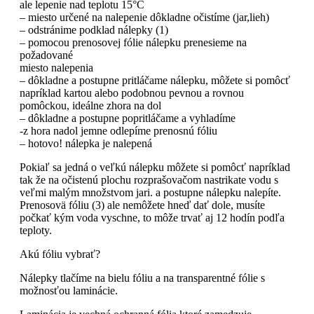
ale lepenie nad teplotu 15°C
– miesto určené na nalepenie dôkladne očistíme (jar,lieh)
– odstránime podklad nálepky (1)
– pomocou prenosovej fólie nálepku prenesieme na
požadované
miesto nalepenia
– dôkladne a postupne pritláčame nálepku, môžete si pomôcť
napríklad kartou alebo podobnou pevnou a rovnou
pomôckou, ideálne zhora na dol
– dôkladne a postupne popritláčame a vyhladíme
-z hora nadol jemne odlepíme prenosnú fóliu
– hotovo! nálepka je nalepená
Pokiaľ sa jedná o veľkú nálepku môžete si pomôcť napríklad
tak že na očistenú plochu rozprašovačom nastrikate vodu s
veľmi malým množstvom jari. a postupne nálepku nalepíte.
Prenosovä fóliu (3) ale nemôžete hneď dať dole, musíte
počkať kým voda vyschne, to môže trvať aj 12 hodín podľa
teploty.
Akú fóliu vybrať?
Nálepky tlačíme na bielu fóliu a na transparentné fólie s
možnosťou laminácie.