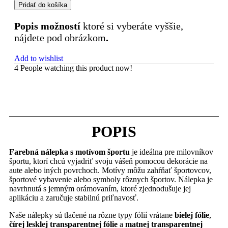
Pridať do košíka
Popis možností
ktoré si vyberáte vyššie,
nájdete pod obrázkom
.
Add to wishlist
4
People watching this product now!
POPIS
Farebná nálepka s motívom športu
je ideálna pre milovníkov
športu, ktorí chcú vyjadriť svoju vášeň pomocou dekorácie na
aute alebo iných povrchoch. Motívy môžu zahŕňať športovcov,
športové vybavenie alebo symboly rôznych športov. Nálepka je
navrhnutá s jemným orámovaním, ktoré zjednodušuje jej
aplikáciu a zaručuje stabilnú priľnavosť.
Naše nálepky sú tlačené na rôzne typy fólií vrátane
bielej fólie
,
čírej lesklej transparentnej fólie
a
matnej transparentnej