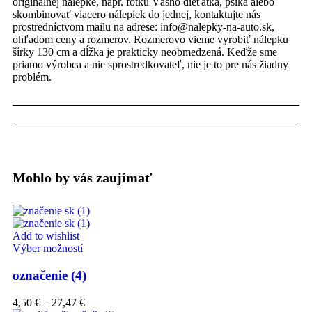
originálnej nálepke, napr. fotku Vášho dieťatka, psíka alebo
skombinovať viacero nálepiek do jednej, kontaktujte nás
prostredníctvom mailu na adrese: info@nalepky-na-auto.sk,
ohľadom ceny a rozmerov. Rozmerovo vieme vyrobiť nálepku
šírky 130 cm a dĺžka je prakticky neobmedzená. Keďže sme
priamo výrobca a nie sprostredkovateľ, nie je to pre nás žiadny
problém.
Mohlo by vás zaujímať
Add to wishlist
Výber možností
označenie (4)
4,50
€
–
27,47
€