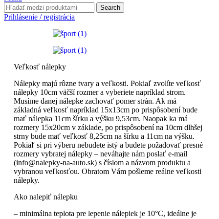
Search
Prihlásenie / registrácia
Veľkosť nálepky
Nálepky majú rôzne tvary a veľkosti. Pokiaľ zvolíte veľkosť
nálepky 10cm väčší rozmer a vyberiete napríklad strom.
Musíme danej nálepke zachovať pomer strán. Ak má
základná veľkosť napríklad 15x13cm po prispôsobení bude
mať nálepka 11cm šírku a výšku 9,53cm. Naopak ka má
rozmery 15x20cm v základe, po prispôsobení na 10cm dlhšej
strny bude mať veľkosť 8,25cm na šírku a 11cm na výšku.
Pokiaľ si pri výberu nebudete istý a budete požadovať presné
rozmery vybratej nálepky – neváhajte nám poslať e-mail
(info@nalepky-na-auto.sk) s číslom a názvom produktu a
vybranou veľkosťou. Obratom Vám pošleme reálne veľkosti
nálepky.
Ako nalepiť nálepku
– minimálna teplota pre lepenie nálepiek je 10°C, ideálne je