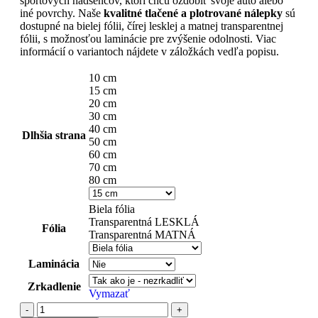
športových nadšencov, ktorí chcú ozdobiť svoje auto alebo
iné povrchy. Naše
kvalitné tlačené a plotrované nálepky
sú
dostupné na bielej fólii, čírej lesklej a matnej transparentnej
fólii, s možnosťou laminácie pre zvýšenie odolnosti. Viac
informácií o variantoch nájdete v záložkách vedľa popisu.
10 cm
15 cm
20 cm
30 cm
40 cm
Dlhšia strana
50 cm
60 cm
70 cm
80 cm
Biela fólia
Transparentná LESKLÁ
Fólia
Transparentná MATNÁ
Laminácia
Zrkadlenie
Vymazať