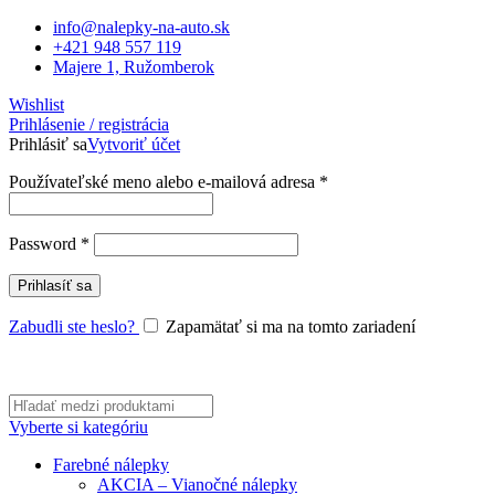
info@nalepky-na-auto.sk
+421 948 557 119
Majere 1, Ružomberok
Wishlist
Prihlásenie / registrácia
Prihlásiť sa
Vytvoriť účet
Používateľské meno alebo e-mailová adresa
*
Password
*
Prihlasíť sa
Zabudli ste heslo?
Zapamätať si ma na tomto zariadení
Vyberte si kategóriu
Farebné nálepky
AKCIA – Vianočné nálepky