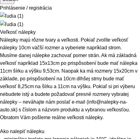
Prihlásenie / registrácia
Veľkosť nálepky
Nálepky majú rôzne tvary a veľkosti. Pokiaľ zvolíte veľkosť
nálepky 10cm väčší rozmer a vyberiete napríklad strom.
Musíme danej nálepke zachovať pomer strán. Ak má základná
veľkosť napríklad 15x13cm po prispôsobení bude mať nálepka
11cm šírku a výšku 9,53cm. Naopak ka má rozmery 15x20cm v
základe, po prispôsobení na 10cm dlhšej strny bude mať
veľkosť 8,25cm na šírku a 11cm na výšku. Pokiaľ si pri výberu
nebudete istý a budete požadovať presné rozmery vybratej
nálepky – neváhajte nám poslať e-mail (info@nalepky-na-
auto.sk) s číslom a názvom produktu a vybranou veľkosťou.
Obratom Vám pošleme reálne veľkosti nálepky.
Ako nalepiť nálepku