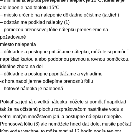
– minimálna teplota pre lepenie nálepiek je 10°C, ideálne je
ale lepenie nad teplotu 15°C
– miesto určené na nalepenie dôkladne očistíme (jar,lieh)
– odstránime podklad nálepky (1)
– pomocou prenosovej fólie nálepku prenesieme na
požadované
miesto nalepenia
– dôkladne a postupne pritláčame nálepku, môžete si pomôcť
napríklad kartou alebo podobnou pevnou a rovnou pomôckou,
ideálne zhora na dol
– dôkladne a postupne popritláčame a vyhladíme
-z hora nadol jemne odlepíme prenosnú fóliu
– hotovo! nálepka je nalepená
Pokiaľ sa jedná o veľkú nálepku môžete si pomôcť napríklad
tak že na očistenú plochu rozprašovačom nastrikate vodu s
veľmi malým množstvom jari. a postupne nálepku nalepíte.
Prenosovä fóliu (3) ale nemôžete hneď dať dole, musíte počkať
kým voda vyschne, to môže trvať aj 12 hodín podľa teploty.