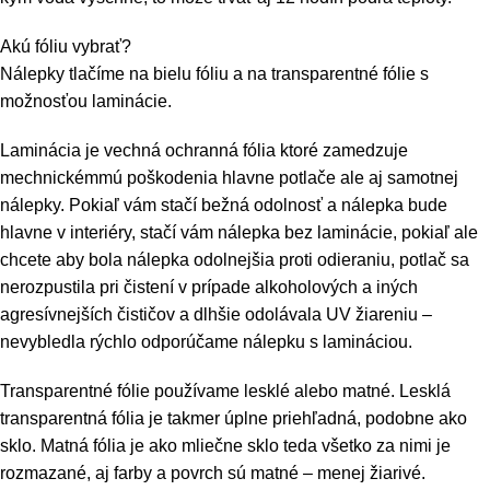
Akú fóliu vybrať?
Nálepky tlačíme na bielu fóliu a na transparentné fólie s
možnosťou laminácie.
Laminácia je vechná ochranná fólia ktoré zamedzuje
mechnickémmú poškodenia hlavne potlače ale aj samotnej
nálepky. Pokiaľ vám stačí bežná odolnosť a nálepka bude
hlavne v interiéry, stačí vám nálepka bez laminácie, pokiaľ ale
chcete aby bola nálepka odolnejšia proti odieraniu, potlač sa
nerozpustila pri čistení v prípade alkoholových a iných
agresívnejších čističov a dlhšie odolávala UV žiareniu –
nevybledla rýchlo odporúčame nálepku s lamináciou.
Transparentné fólie používame lesklé alebo matné. Lesklá
transparentná fólia je takmer úplne priehľadná, podobne ako
sklo. Matná fólia je ako mliečne sklo teda všetko za nimi je
rozmazané, aj farby a povrch sú matné – menej žiarivé.