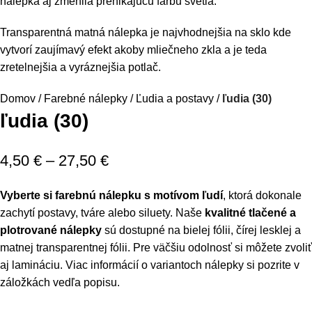
nálepka aj zmenila prenikajúcu farbu svetla.
Transparentná matná nálepka je najvhodnejšia na sklo kde
vytvorí zaujímavý efekt akoby mliečneho zkla a je teda
zretelnejšia a vyráznejšia potlač.
Domov
Farebné nálepky
Ľudia a postavy
ľudia (30)
ľudia (30)
4,50
€
–
27,50
€
Vyberte si farebnú nálepku s motívom ľudí
, ktorá dokonale
zachytí postavy, tváre alebo siluety. Naše
kvalitné tlačené a
plotrované nálepky
sú dostupné na bielej fólii, čírej lesklej a
matnej transparentnej fólii. Pre väčšiu odolnosť si môžete zvoliť
aj lamináciu. Viac informácií o variantoch nálepky si pozrite v
záložkách vedľa popisu.