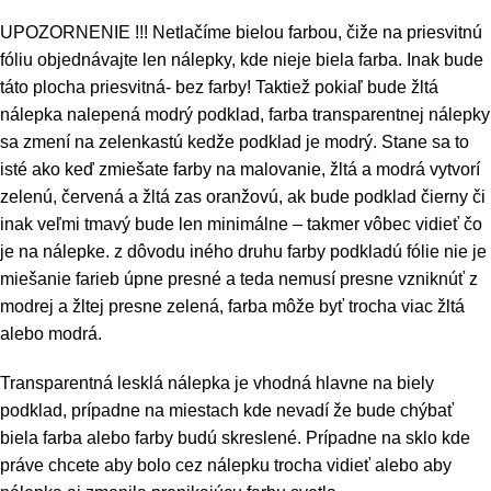
UPOZORNENIE !!! Netlačíme bielou farbou, čiže na priesvitnú
fóliu objednávajte len nálepky, kde nieje biela farba. Inak bude
táto plocha priesvitná- bez farby! Taktiež pokiaľ bude žltá
nálepka nalepená modrý podklad, farba transparentnej nálepky
sa zmení na zelenkastú kedže podklad je modrý. Stane sa to
isté ako keď zmiešate farby na malovanie, žltá a modrá vytvorí
zelenú, červená a žltá zas oranžovú, ak bude podklad čierny či
inak veľmi tmavý bude len minimálne – takmer vôbec vidieť čo
je na nálepke. z dôvodu iného druhu farby podkladú fólie nie je
miešanie farieb úpne presné a teda nemusí presne vzniknúť z
modrej a žltej presne zelená, farba môže byť trocha viac žltá
alebo modrá.
Transparentná lesklá nálepka je vhodná hlavne na biely
podklad, prípadne na miestach kde nevadí že bude chýbať
biela farba alebo farby budú skreslené. Prípadne na sklo kde
práve chcete aby bolo cez nálepku trocha vidieť alebo aby