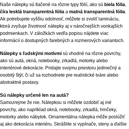
Naše nálepky sú tlačené na rôzne typy fólií, ako sú
biela fólia
,
číra lesklá transparentná fólia
a
matná transparentná fólia
.
Ak potrebujete vyššiu odolnosť, môžete si zvoliť lamináciu,
ktorá zvyšuje životnosť nálepky aj v náročnejších vonkajších
podmienkach. V záložkách vedľa popisu nájdete viac
informácií o dostupných farebných a rozmerových variantoch.
Nálepky s ľudskými motívmi
sú vhodné na rôzne povrchy,
ako sú autá, okná, notebooky, zrkadlá, motorky alebo
interiérové dekorácie. Pridajte svojmu priestoru jedinečný a
osobitý štýl, či už sa rozhodnete pre realistické tváre alebo
abstraktné postavy.
Sú nálepky určené len na autá?
Samozrejme že nie. Nálepkou si môžete ozdobiť aj iné
povrchy, ako napríklad okná, notebooky, zrkadlá, hrnčeky,
motorky alebo nábytok. Ornamentálna nálepka môže poslúžiť
aj ako dekorácia interiéru. Skrášlite si vypínače, steny a ďalšie