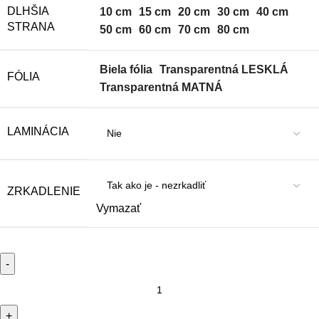
DLHŠIA
10 cm
15 cm
20 cm
30 cm
40 cm
STRANA
50 cm
60 cm
70 cm
80 cm
Biela fólia
Transparentná LESKLÁ
FÓLIA
Transparentná MATNÁ
LAMINÁCIA
ZRKADLENIE
Vymazať