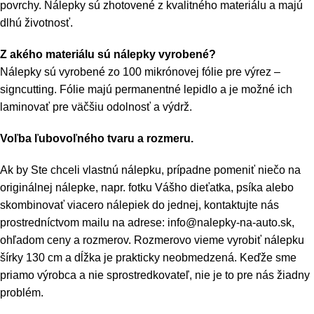
povrchy. Nálepky sú zhotovené z kvalitného materiálu a majú
dlhú životnosť.
Z akého materiálu sú nálepky vyrobené?
Nálepky sú vyrobené zo 100 mikrónovej fólie pre výrez –
signcutting. Fólie majú permanentné lepidlo a je možné ich
laminovať pre väčšiu odolnosť a výdrž.
Voľba ľubovoľného tvaru a rozmeru.
Ak by Ste chceli vlastnú nálepku, prípadne pomeniť niečo na
originálnej nálepke, napr. fotku Vášho dieťatka, psíka alebo
skombinovať viacero nálepiek do jednej, kontaktujte nás
prostredníctvom mailu na adrese: info@nalepky-na-auto.sk,
ohľadom ceny a rozmerov. Rozmerovo vieme vyrobiť nálepku
šírky 130 cm a dĺžka je prakticky neobmedzená. Keďže sme
priamo výrobca a nie sprostredkovateľ, nie je to pre nás žiadny
problém.