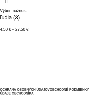
Výber možností
ľudia (3)
4,50
€
–
27,50
€
Informácie a návody
Lepenie a časté otázky
Doprava a platba
Kontakt
O nás
2025
Nalepky-na-auto.sk - by FatraMedia
.
OCHRANA OSOBNÝCH ÚDAJOV
OBCHODNÉ PODMIENKY
ÚDAJE OBCHODNÍKA