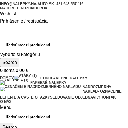
INFO@NALEPKY-NA-AUTO.SK
+421 948 557 119
MAJERE 1, RUŽOMBEROK
Wishlist
Prihlásenie / registrácia
Vyberte si kategóriu
Search
0
items
0,00
€
DOMOV
JEDNOFAREBNÉ NÁLEPKY
FAREBNÉ NÁLEPKY
NADROZMERNÝ
NÁKLAD- OZNAČENIE
LEPENIE A ČASTÉ OTÁZKY
SLEDOVANIE OBJEDNÁVKY
KONTAKT
O NÁS
Menu
Search