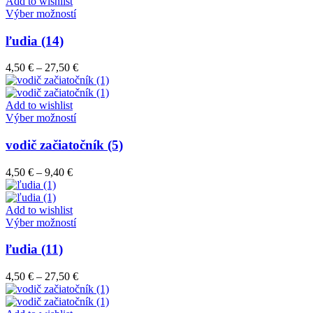
through
Add to wishlist
vybrať
Tento
27,50 €
Výber možností
na
produkt
stránke
má
ľudia (14)
produktu.
viacero
variantov.
Price
4,50
€
–
27,50
€
Možnosti
range:
si
4,50 €
môžete
through
Add to wishlist
vybrať
Tento
27,50 €
Výber možností
na
produkt
stránke
má
vodič začiatočník (5)
produktu.
viacero
variantov.
Price
4,50
€
–
9,40
€
Možnosti
range:
si
4,50 €
môžete
through
Add to wishlist
vybrať
9,40 €
Tento
Výber možností
na
produkt
stránke
má
ľudia (11)
produktu.
viacero
variantov.
Price
4,50
€
–
27,50
€
Možnosti
range:
si
4,50 €
môžete