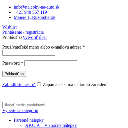
info@nalepky-na-auto.sk
+421 948 557 119
Majere 1, Ružomberok
Wishlist
Prihlásenie / registrácia
Prihlásiť sa
Vytvoriť účet
Povinné
Používateľské meno alebo e-mailová adresa
*
Povinné
Password
*
Prihlasíť sa
Zabudli ste heslo?
Zapamätať si ma na tomto zariadení
Vyberte si kategóriu
Farebné nálepky
AKCIA – Vianočné nálepky