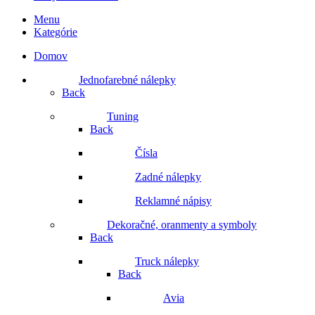
Menu
Kategórie
Domov
Jednofarebné nálepky
Back
Tuning
Back
Čísla
Zadné nálepky
Reklamné nápisy
Dekoračné, oranmenty a symboly
Back
Truck nálepky
Back
Avia