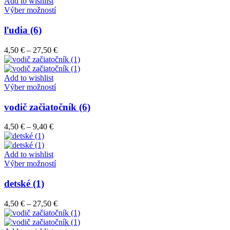
through
Add to wishlist
vybrať
9,40 €
Tento
Výber možností
na
produkt
stránke
má
ľudia (6)
produktu.
viacero
variantov.
Price
4,50
€
–
27,50
€
Možnosti
range:
si
4,50 €
môžete
through
Add to wishlist
vybrať
Tento
27,50 €
Výber možností
na
produkt
stránke
má
vodič začiatočník (6)
produktu.
viacero
variantov.
Price
4,50
€
–
9,40
€
Možnosti
range:
si
4,50 €
môžete
through
Add to wishlist
vybrať
9,40 €
Tento
Výber možností
na
produkt
stránke
má
detské (1)
produktu.
viacero
variantov.
Price
4,50
€
–
27,50
€
Možnosti
range:
si
4,50 €
môžete