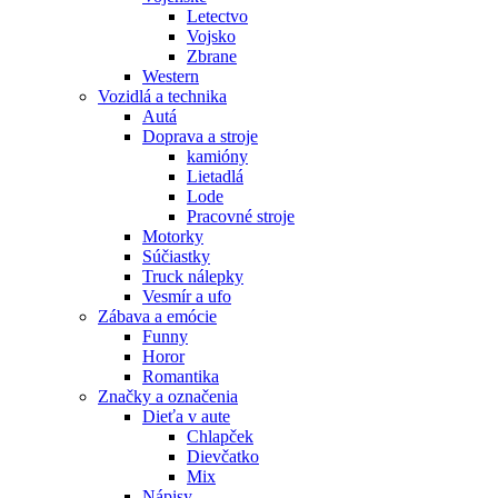
Letectvo
Vojsko
Zbrane
Western
Vozidlá a technika
Autá
Doprava a stroje
kamióny
Lietadlá
Lode
Pracovné stroje
Motorky
Súčiastky
Truck nálepky
Vesmír a ufo
Zábava a emócie
Funny
Horor
Romantika
Značky a označenia
Dieťa v aute
Chlapček
Dievčatko
Mix
Nápisy