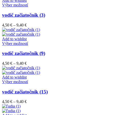
through
Add to wishlist
vybrať
Tento
27,50 €
Výber možností
na
produkt
stránke
má
vodič začiatočník (3)
produktu.
viacero
variantov.
Price
4,50
€
–
9,40
€
Možnosti
range:
si
4,50 €
môžete
through
Add to wishlist
vybrať
9,40 €
Tento
Výber možností
na
produkt
stránke
má
vodič začiatočník (9)
produktu.
viacero
variantov.
Price
4,50
€
–
9,40
€
Možnosti
range:
si
4,50 €
môžete
through
Add to wishlist
vybrať
9,40 €
Tento
Výber možností
na
produkt
stránke
má
vodič začiatočník (15)
produktu.
viacero
variantov.
Price
4,50
€
–
9,40
€
Možnosti
range:
si
4,50 €
môžete