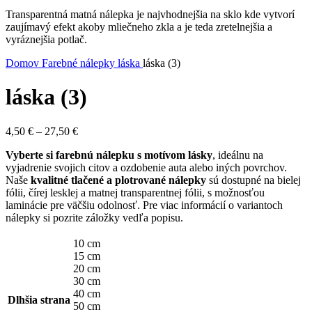
Transparentná matná nálepka je najvhodnejšia na sklo kde vytvorí
zaujímavý efekt akoby mliečneho zkla a je teda zretelnejšia a
vyráznejšia potlač.
Domov
Farebné nálepky
láska
láska (3)
láska (3)
Price
4,50
€
–
27,50
€
range:
Vyberte si farebnú nálepku s motívom lásky
, ideálnu na
4,50 €
vyjadrenie svojich citov a ozdobenie auta alebo iných povrchov.
through
Naše
kvalitné tlačené a plotrované nálepky
sú dostupné na bielej
27,50 €
fólii, čírej lesklej a matnej transparentnej fólii, s možnosťou
laminácie pre väčšiu odolnosť. Pre viac informácií o variantoch
nálepky si pozrite záložky vedľa popisu.
10 cm
15 cm
20 cm
30 cm
40 cm
Dlhšia strana
50 cm