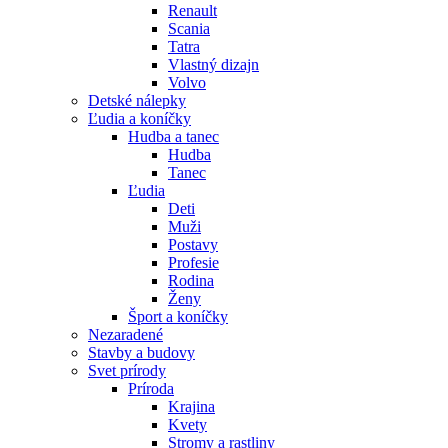
Renault
Scania
Tatra
Vlastný dizajn
Volvo
Detské nálepky
Ľudia a koníčky
Hudba a tanec
Hudba
Tanec
Ľudia
Deti
Muži
Postavy
Profesie
Rodina
Ženy
Šport a koníčky
Nezaradené
Stavby a budovy
Svet prírody
Príroda
Krajina
Kvety
Stromy a rastliny