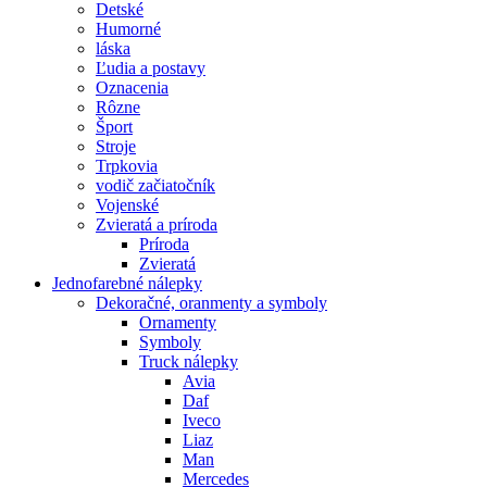
Detské
Humorné
láska
Ľudia a postavy
Oznacenia
Rôzne
Šport
Stroje
Trpkovia
vodič začiatočník
Vojenské
Zvieratá a príroda
Príroda
Zvieratá
Jednofarebné nálepky
Dekoračné, oranmenty a symboly
Ornamenty
Symboly
Truck nálepky
Avia
Daf
Iveco
Liaz
Man
Mercedes