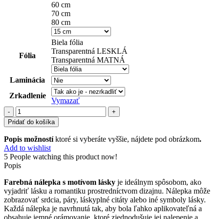
60 cm
70 cm
80 cm
Biela fólia
Transparentná LESKLÁ
Fólia
Transparentná MATNÁ
Laminácia
Zrkadlenie
Vymazať
množstvo
láska
Pridať do košíka
(3)
Popis možností
ktoré si vyberáte vyššie, nájdete pod obrázkom
.
Add to wishlist
5
People watching this product now!
Popis
Farebná nálepka s motívom lásky
je ideálnym spôsobom, ako
vyjadriť lásku a romantiku prostredníctvom dizajnu. Nálepka môže
zobrazovať srdcia, páry, láskyplné citáty alebo iné symboly lásky.
Každá nálepka je navrhnutá tak, aby bola ľahko aplikovateľná a
obsahuje jemné orámovanie, ktoré zjednodušuje jej nalepenie a