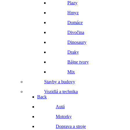
Plazy
Hmyz
Domáce
Divočina
Dinosaury
Draky
Bájne tvory
Mix
Stavby a budovy
Vozidlá a technika
Back
Autá
Motorky
Doprava a stroje