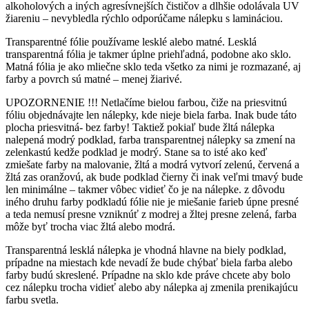
alkoholových a iných agresívnejších čističov a dlhšie odolávala UV
žiareniu – nevybledla rýchlo odporúčame nálepku s lamináciou.
Transparentné fólie používame lesklé alebo matné. Lesklá
transparentná fólia je takmer úplne priehľadná, podobne ako sklo.
Matná fólia je ako mliečne sklo teda všetko za nimi je rozmazané, aj
farby a povrch sú matné – menej žiarivé.
UPOZORNENIE !!! Netlačíme bielou farbou, čiže na priesvitnú
fóliu objednávajte len nálepky, kde nieje biela farba. Inak bude táto
plocha priesvitná- bez farby! Taktiež pokiaľ bude žltá nálepka
nalepená modrý podklad, farba transparentnej nálepky sa zmení na
zelenkastú kedže podklad je modrý. Stane sa to isté ako keď
zmiešate farby na malovanie, žltá a modrá vytvorí zelenú, červená a
žltá zas oranžovú, ak bude podklad čierny či inak veľmi tmavý bude
len minimálne – takmer vôbec vidieť čo je na nálepke. z dôvodu
iného druhu farby podkladú fólie nie je miešanie farieb úpne presné
a teda nemusí presne vzniknúť z modrej a žltej presne zelená, farba
môže byť trocha viac žltá alebo modrá.
Transparentná lesklá nálepka je vhodná hlavne na biely podklad,
prípadne na miestach kde nevadí že bude chýbať biela farba alebo
farby budú skreslené. Prípadne na sklo kde práve chcete aby bolo
cez nálepku trocha vidieť alebo aby nálepka aj zmenila prenikajúcu
farbu svetla.