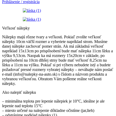
Prihlásenie / registrácia
Veľkosť nálepky
Nálepky majú rôzne tvary a veľkosti. Pokiaľ zvolíte veľkosť
nálepky 10cm väčší rozmer a vyberiete napríklad strom. Musíme
danej nálepke zachovať pomer strán. Ak má základná veľkosť
napríklad 15x13cm po prispôsobení bude mať nálepka 11cm šírku a
výšku 9,53cm. Naopak ka má rozmery 15x20cm v základe, po
prispôsobení na 10cm dlhšej strny bude mať veľkosť 8,25cm na
šírku a 11cm na výšku. Pokiaľ si pri výberu nebudete istý a budete
požadovať presné rozmery vybratej nálepky – neváhajte nám poslať
e-mail (info@nalepky-na-auto.sk) s číslom a názvom produktu a
vybranou veľkosťou. Obratom Vám pošleme reálne veľkosti
nálepky.
Ako nalepiť nálepku
– minimálna teplota pre lepenie nálepiek je 10°C, ideálne je ale
lepenie nad teplotu 15°C
– miesto určené na nalepenie dôkladne očistíme (jar,lieh)
– odstránime podklad nálepky (1)