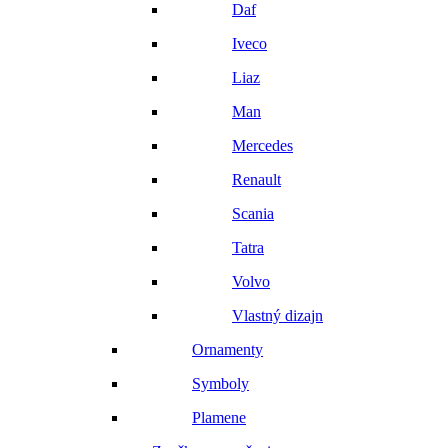
Daf
Iveco
Liaz
Man
Mercedes
Renault
Scania
Tatra
Volvo
Vlastný dizajn
Ornamenty
Symboly
Plamene