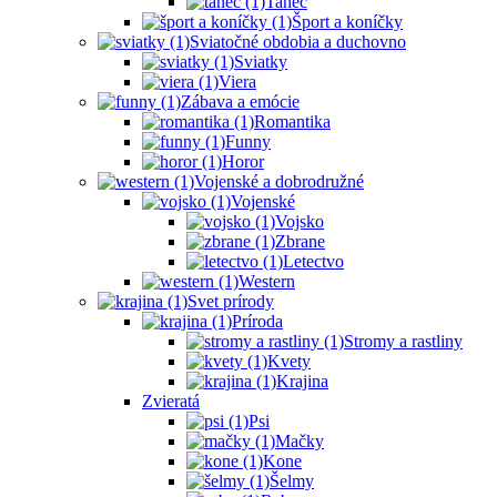
Tanec
Šport a koníčky
Sviatočné obdobia a duchovno
Sviatky
Viera
Zábava a emócie
Romantika
Funny
Horor
Vojenské a dobrodružné
Vojenské
Vojsko
Zbrane
Letectvo
Western
Svet prírody
Príroda
Stromy a rastliny
Kvety
Krajina
Zvieratá
Psi
Mačky
Kone
Šelmy