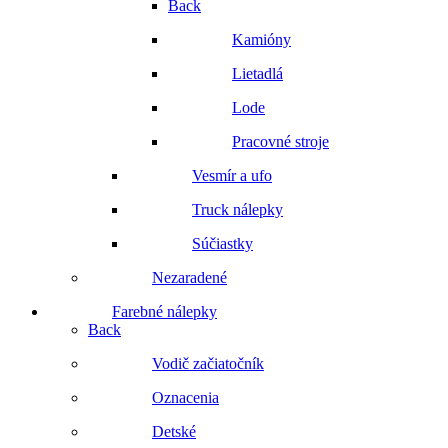
Back
Kamióny
Lietadlá
Lode
Pracovné stroje
Vesmír a ufo
Truck nálepky
Súčiastky
Nezaradené
Farebné nálepky
Back
Vodič začiatočník
Oznacenia
Detské