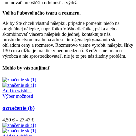
laminovať pre väčšiu odolnosť a výdrž.
Voľba ľubovoľného tvaru a rozmeru.
Ak by Ste chceli vlastnú nálepku, prípadne pomeniť niečo na
originálnej nálepke, napr. fotku Vášho dieťatka, psíka alebo
skombinovať viacero nálepiek do jednej, kontaktujte nás
prostredníctvom mailu na adrese: info@nalepky-na-auto.sk,
ohľadom ceny a rozmerov. Rozmerovo vieme vyrobiť nálepku šírky
130 cm a dĺžka je prakticky neobmedzená. Keďže sme priamo
výrobca a nie sprostredkovateľ, nie je to pre nás žiadny problém.
Mohlo by vás zaujímať
Add to wishlist
Tento
Výber možností
produkt
má
označenie (6)
viacero
variantov.
Price
4,50
€
–
27,47
€
Možnosti
range:
si
4,50 €
môžete
through