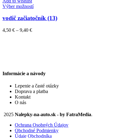
through
Add to wishlist
vybrať
Tento
27,50 €
Výber možností
na
produkt
stránke
má
vodič začiatočník (13)
produktu.
viacero
variantov.
Price
4,50
€
–
9,40
€
Možnosti
range:
si
4,50 €
môžete
through
vybrať
9,40 €
na
stránke
produktu.
Informácie a návody
Lepenie a časté otázky
Doprava a platba
Kontakt
O nás
2025
Nalepky-na-auto.sk - by FatraMedia
.
Ochrana Osobných Údajov
Obchodné Podmienky
Údaje Obchodníka