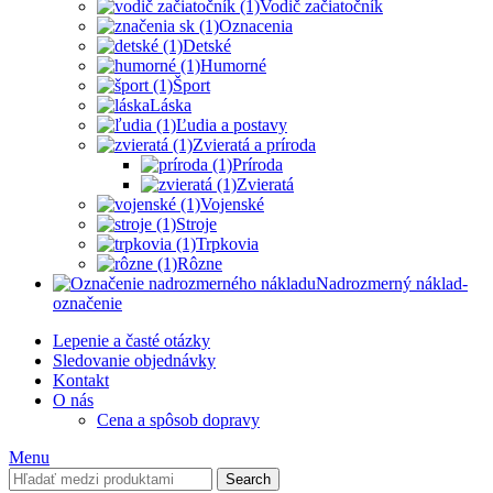
Vodič začiatočník
Oznacenia
Detské
Humorné
Šport
Láska
Ľudia a postavy
Zvieratá a príroda
Príroda
Zvieratá
Vojenské
Stroje
Trpkovia
Rôzne
Nadrozmerný náklad-
označenie
Lepenie a časté otázky
Sledovanie objednávky
Kontakt
O nás
Cena a spôsob dopravy
Menu
Search