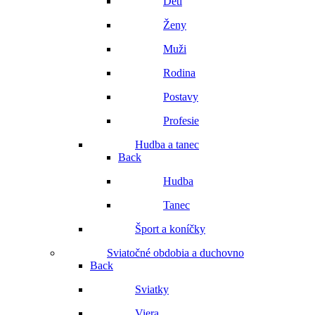
Deti
Ženy
Muži
Rodina
Postavy
Profesie
Hudba a tanec
Back
Hudba
Tanec
Šport a koníčky
Sviatočné obdobia a duchovno
Back
Sviatky
Viera