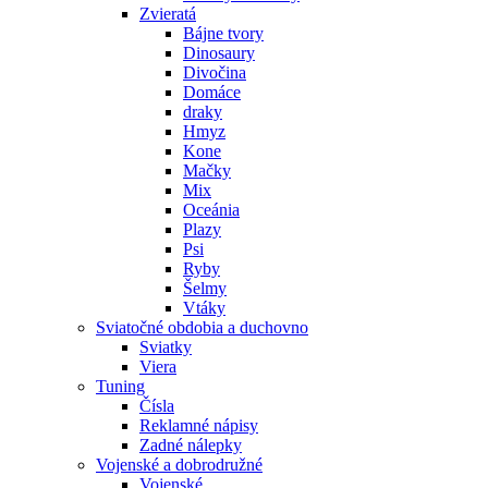
Zvieratá
Bájne tvory
Dinosaury
Divočina
Domáce
draky
Hmyz
Kone
Mačky
Mix
Oceánia
Plazy
Psi
Ryby
Šelmy
Vtáky
Sviatočné obdobia a duchovno
Sviatky
Viera
Tuning
Čísla
Reklamné nápisy
Zadné nálepky
Vojenské a dobrodružné
Vojenské