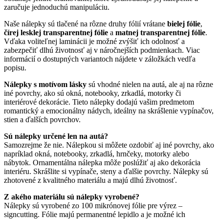
zaručuje jednoduchú manipuláciu.
Naše nálepky sú tlačené na rôzne druhy fólií vrátane
bielej fólie
,
čírej lesklej transparentnej fólie
a
matnej transparentnej fólie
.
Vďaka voliteľnej laminácii je možné zvýšiť ich odolnosť a
zabezpečiť dlhú životnosť aj v náročnejších podmienkach. Viac
informácií o dostupných variantoch nájdete v záložkách vedľa
popisu.
Nálepky s motívom lásky
sú vhodné nielen na autá, ale aj na rôzne
iné povrchy, ako sú okná, notebooky, zrkadlá, motorky či
interiérové dekorácie. Tieto nálepky dodajú vašim predmetom
romantický a emocionálny nádych, ideálny na skrášlenie vypínačov,
stien a ďalších povrchov.
Sú nálepky určené len na autá?
Samozrejme že nie. Nálepkou si môžete ozdobiť aj iné povrchy, ako
napríklad okná, notebooky, zrkadlá, hrnčeky, motorky alebo
nábytok. Ornamentálna nálepka môže poslúžiť aj ako dekorácia
interiéru. Skrášlite si vypínače, steny a ďalšie povrchy. Nálepky sú
zhotovené z kvalitného materiálu a majú dlhú životnosť.
Z akého materiálu sú nálepky vyrobené?
Nálepky sú vyrobené zo 100 mikrónovej fólie pre výrez –
signcutting. Fólie majú permanentné lepidlo a je možné ich