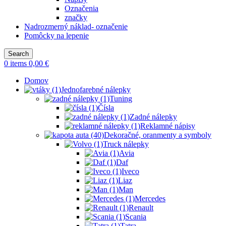
Označenia
značky
Nadrozmerný náklad- označenie
Pomôcky na lepenie
Search
0
items
0,00
€
Domov
Jednofarebné nálepky
Tuning
Čísla
Zadné nálepky
Reklamné nápisy
Dekoračné, oranmenty a symboly
Truck nálepky
Avia
Daf
Iveco
Liaz
Man
Mercedes
Renault
Scania
Tatra