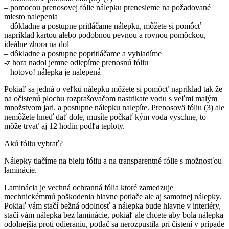
– pomocou prenosovej fólie nálepku prenesieme na požadované
miesto nalepenia
– dôkladne a postupne pritláčame nálepku, môžete si pomôcť
napríklad kartou alebo podobnou pevnou a rovnou pomôckou,
ideálne zhora na dol
– dôkladne a postupne popritláčame a vyhladíme
-z hora nadol jemne odlepíme prenosnú fóliu
– hotovo! nálepka je nalepená
Pokiaľ sa jedná o veľkú nálepku môžete si pomôcť napríklad tak že
na očistenú plochu rozprašovačom nastrikate vodu s veľmi malým
množstvom jari. a postupne nálepku nalepíte. Prenosovä fóliu (3) ale
nemôžete hneď dať dole, musíte počkať kým voda vyschne, to
môže trvať aj 12 hodín podľa teploty.
Akú fóliu vybrať?
Nálepky tlačíme na bielu fóliu a na transparentné fólie s možnosťou
laminácie.
Laminácia je vechná ochranná fólia ktoré zamedzuje
mechnickémmú poškodenia hlavne potlače ale aj samotnej nálepky.
Pokiaľ vám stačí bežná odolnosť a nálepka bude hlavne v interiéry,
stačí vám nálepka bez laminácie, pokiaľ ale chcete aby bola nálepka
odolnejšia proti odieraniu, potlač sa nerozpustila pri čistení v prípade