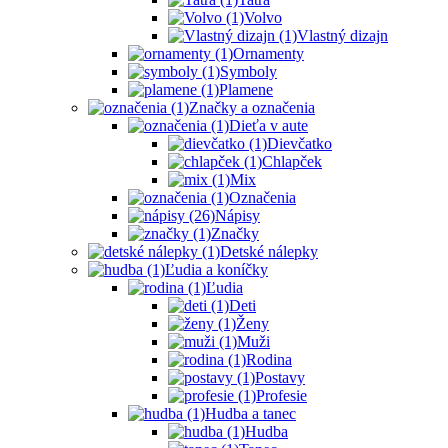
Volvo
Vlastný dizajn
Ornamenty
Symboly
Plamene
Značky a označenia
Dieťa v aute
Dievčatko
Chlapček
Mix
Označenia
Nápisy
Značky
Detské nálepky
Ľudia a koníčky
Ľudia
Deti
Ženy
Muži
Rodina
Postavy
Profesie
Hudba a tanec
Hudba