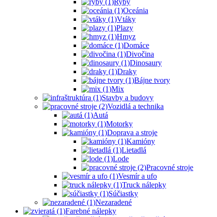
Ryby
Oceánia
Vtáky
Plazy
Hmyz
Domáce
Divočina
Dinosaury
Draky
Bájne tvory
Mix
Stavby a budovy
Vozidlá a technika
Autá
Motorky
Doprava a stroje
Kamióny
Lietadlá
Lode
Pracovné stroje
Vesmír a ufo
Truck nálepky
Súčiastky
Nezaradené
Farebné nálepky