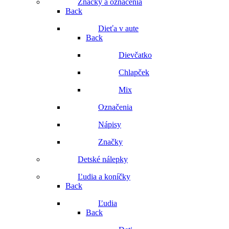
Značky a označenia
Back
Dieťa v aute
Back
Dievčatko
Chlapček
Mix
Označenia
Nápisy
Značky
Detské nálepky
Ľudia a koníčky
Back
Ľudia
Back