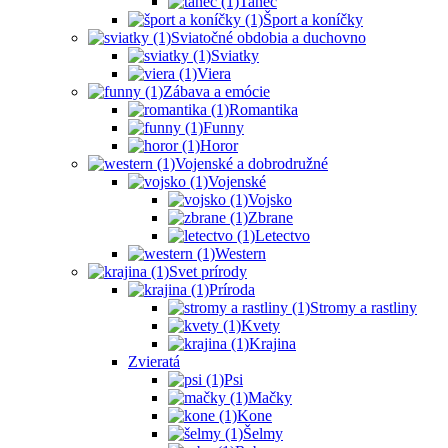
Tanec
Šport a koníčky
Sviatočné obdobia a duchovno
Sviatky
Viera
Zábava a emócie
Romantika
Funny
Horor
Vojenské a dobrodružné
Vojenské
Vojsko
Zbrane
Letectvo
Western
Svet prírody
Príroda
Stromy a rastliny
Kvety
Krajina
Zvieratá
Psi
Mačky
Kone
Šelmy