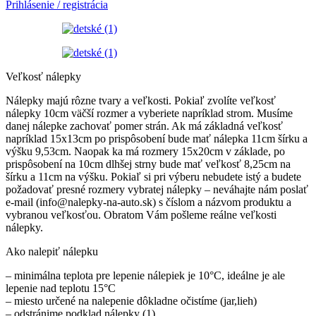
Prihlásenie / registrácia
Veľkosť nálepky
Nálepky majú rôzne tvary a veľkosti. Pokiaľ zvolíte veľkosť
nálepky 10cm väčší rozmer a vyberiete napríklad strom. Musíme
danej nálepke zachovať pomer strán. Ak má základná veľkosť
napríklad 15x13cm po prispôsobení bude mať nálepka 11cm šírku a
výšku 9,53cm. Naopak ka má rozmery 15x20cm v základe, po
prispôsobení na 10cm dlhšej strny bude mať veľkosť 8,25cm na
šírku a 11cm na výšku. Pokiaľ si pri výberu nebudete istý a budete
požadovať presné rozmery vybratej nálepky – neváhajte nám poslať
e-mail (info@nalepky-na-auto.sk) s číslom a názvom produktu a
vybranou veľkosťou. Obratom Vám pošleme reálne veľkosti
nálepky.
Ako nalepiť nálepku
– minimálna teplota pre lepenie nálepiek je 10°C, ideálne je ale
lepenie nad teplotu 15°C
– miesto určené na nalepenie dôkladne očistíme (jar,lieh)
– odstránime podklad nálepky (1)