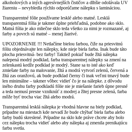
alkoholových a iných agresívnejších čističov a dlhšie odolávala UV
žiareniu – nevybledla rýchlo odporúčame nálepku s lamináciou.
Transparentné fólie používame lesklé alebo matné. Lesklá
transparentná fólia je takmer úplne priehľadná, podobne ako sklo.
Matná fólia je ako mliečne sklo teda všetko za nimi je rozmazané, aj
farby a povrch sú matné – menej žiarivé.
UPOZORNENIE !!! Netlačíme bielou farbou, čiže na priesvitnú
fóliu objednávajte len nálepky, kde nieje biela farba. Inak bude táto
plocha priesvitná- bez farby! Taktiež pokiaľ bude žltá nálepka
nalepená modrý podklad, farba transparentnej nálepky sa zmení na
zelenkastú kedže podklad je modrý. Stane sa to isté ako keď
zmiešate farby na malovanie, žltá a modrá vytvorí zelenú, červená a
žltá zas oranžovú, ak bude podklad čierny či inak veľmi tmavý bude
len minimálne – takmer vôbec vidieť čo je na nálepke. z dôvodu
iného druhu farby podkladú fólie nie je miešanie farieb úpne presné
a teda nemusí presne vzniknúť z modrej a žltej presne zelená, farba
môže byť trocha viac žltá alebo modrá.
Transparentná lesklá nálepka je vhodná hlavne na biely podklad,
prípadne na miestach kde nevadí že bude chýbať biela farba alebo
farby budú skreslené. Prípadne na sklo kde práve chcete aby bolo
cez nálepku trocha vidieť alebo aby nálepka aj zmenila prenikajúcu
farbu svetla.