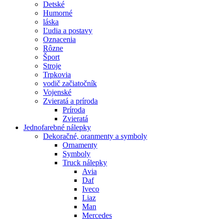
Detské
Humorné
láska
Ľudia a postavy
Oznacenia
Rôzne
Šport
Stroje
Trpkovia
vodič začiatočník
Vojenské
Zvieratá a príroda
Príroda
Zvieratá
Jednofarebné nálepky
Dekoračné, oranmenty a symboly
Ornamenty
Symboly
Truck nálepky
Avia
Daf
Iveco
Liaz
Man
Mercedes