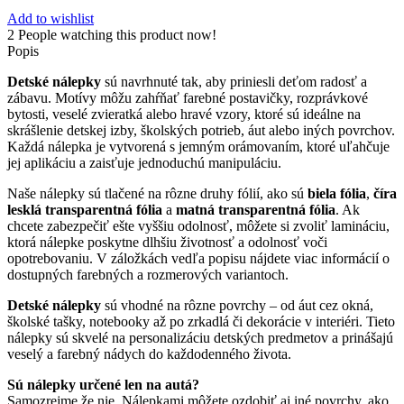
Add to wishlist
2
People watching this product now!
Popis
Detské nálepky
sú navrhnuté tak, aby priniesli deťom radosť a
zábavu. Motívy môžu zahŕňať farebné postavičky, rozprávkové
bytosti, veselé zvieratká alebo hravé vzory, ktoré sú ideálne na
skrášlenie detskej izby, školských potrieb, áut alebo iných povrchov.
Každá nálepka je vytvorená s jemným orámovaním, ktoré uľahčuje
jej aplikáciu a zaisťuje jednoduchú manipuláciu.
Naše nálepky sú tlačené na rôzne druhy fólií, ako sú
biela fólia
,
číra
lesklá transparentná fólia
a
matná transparentná fólia
. Ak
chcete zabezpečiť ešte vyššiu odolnosť, môžete si zvoliť lamináciu,
ktorá nálepke poskytne dlhšiu životnosť a odolnosť voči
opotrebovaniu. V záložkách vedľa popisu nájdete viac informácií o
dostupných farebných a rozmerových variantoch.
Detské nálepky
sú vhodné na rôzne povrchy – od áut cez okná,
školské tašky, notebooky až po zrkadlá či dekorácie v interiéri. Tieto
nálepky sú skvelé na personalizáciu detských predmetov a prinášajú
veselý a farebný nádych do každodenného života.
Sú nálepky určené len na autá?
Samozrejme že nie. Nálepkami môžete ozdobiť aj iné povrchy, ako