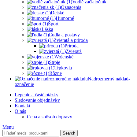
Vodič začiatočník
Oznacenia
Detské
Humorné
Šport
Láska
Ľudia a postavy
Zvieratá a príroda
Príroda
Zvieratá
Vojenské
Stroje
Trpkovia
Rôzne
Nadrozmerný náklad-
označenie
Lepenie a časté otázky
Sledovanie objednávky
Kontakt
O nás
Cena a spôsob dopravy
Menu
Search