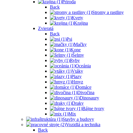
Príroda
Back
Stromy a rastliny
Kvety
Krajina
Zvieratá
Back
Psi
Mačky
Kone
Šelmy
Ryby
Oceánia
Vtáky
Plazy
Hmyz
Domáce
Divočina
Dinosaury
Draky
Bájne tvory
Mix
Stavby a budovy
Vozidlá a technika
Back