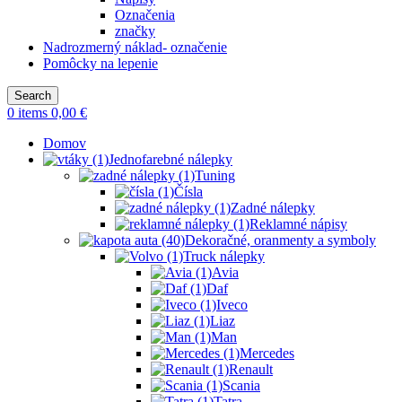
Označenia
značky
Nadrozmerný náklad- označenie
Pomôcky na lepenie
Search
0
items
0,00
€
Domov
Jednofarebné nálepky
Tuning
Čísla
Zadné nálepky
Reklamné nápisy
Dekoračné, oranmenty a symboly
Truck nálepky
Avia
Daf
Iveco
Liaz
Man
Mercedes
Renault
Scania
Tatra