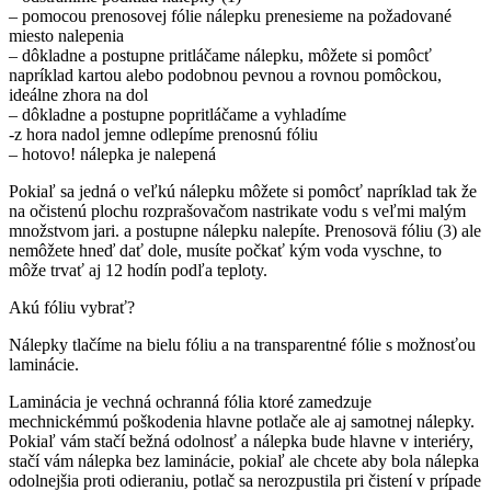
– pomocou prenosovej fólie nálepku prenesieme na požadované
miesto nalepenia
– dôkladne a postupne pritláčame nálepku, môžete si pomôcť
napríklad kartou alebo podobnou pevnou a rovnou pomôckou,
ideálne zhora na dol
– dôkladne a postupne popritláčame a vyhladíme
-z hora nadol jemne odlepíme prenosnú fóliu
– hotovo! nálepka je nalepená
Pokiaľ sa jedná o veľkú nálepku môžete si pomôcť napríklad tak že
na očistenú plochu rozprašovačom nastrikate vodu s veľmi malým
množstvom jari. a postupne nálepku nalepíte. Prenosovä fóliu (3) ale
nemôžete hneď dať dole, musíte počkať kým voda vyschne, to
môže trvať aj 12 hodín podľa teploty.
Akú fóliu vybrať?
Nálepky tlačíme na bielu fóliu a na transparentné fólie s možnosťou
laminácie.
Laminácia je vechná ochranná fólia ktoré zamedzuje
mechnickémmú poškodenia hlavne potlače ale aj samotnej nálepky.
Pokiaľ vám stačí bežná odolnosť a nálepka bude hlavne v interiéry,
stačí vám nálepka bez laminácie, pokiaľ ale chcete aby bola nálepka
odolnejšia proti odieraniu, potlač sa nerozpustila pri čistení v prípade