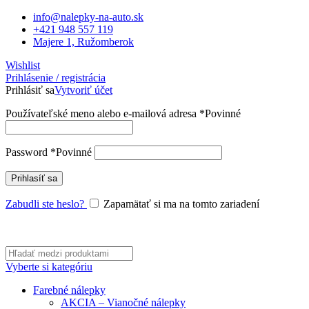
info@nalepky-na-auto.sk
+421 948 557 119
Majere 1, Ružomberok
Wishlist
Prihlásenie / registrácia
Prihlásiť sa
Vytvoriť účet
Používateľské meno alebo e-mailová adresa
*
Povinné
Password
*
Povinné
Prihlasíť sa
Zabudli ste heslo?
Zapamätať si ma na tomto zariadení
Vyberte si kategóriu
Farebné nálepky
AKCIA – Vianočné nálepky