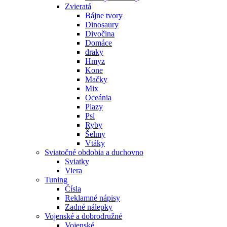
Zvieratá
Bájne tvory
Dinosaury
Divočina
Domáce
draky
Hmyz
Kone
Mačky
Mix
Oceánia
Plazy
Psi
Ryby
Šelmy
Vtáky
Sviatočné obdobia a duchovno
Sviatky
Viera
Tuning
Čísla
Reklamné nápisy
Zadné nálepky
Vojenské a dobrodružné
Vojenské