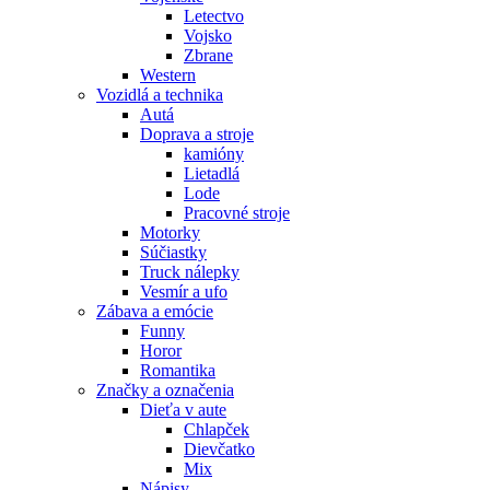
Letectvo
Vojsko
Zbrane
Western
Vozidlá a technika
Autá
Doprava a stroje
kamióny
Lietadlá
Lode
Pracovné stroje
Motorky
Súčiastky
Truck nálepky
Vesmír a ufo
Zábava a emócie
Funny
Horor
Romantika
Značky a označenia
Dieťa v aute
Chlapček
Dievčatko
Mix
Nápisy