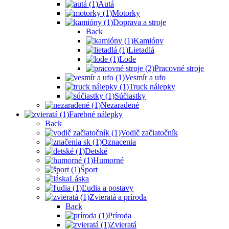
Autá
Motorky
Doprava a stroje
Back
Kamióny
Lietadlá
Lode
Pracovné stroje
Vesmír a ufo
Truck nálepky
Súčiastky
Nezaradené
Farebné nálepky
Back
Vodič začiatočník
Oznacenia
Detské
Humorné
Šport
Láska
Ľudia a postavy
Zvieratá a príroda
Back
Príroda
Zvieratá