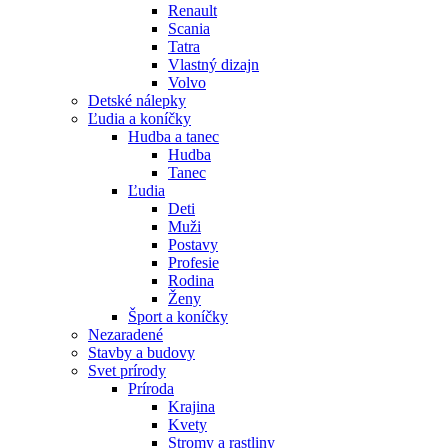
Renault
Scania
Tatra
Vlastný dizajn
Volvo
Detské nálepky
Ľudia a koníčky
Hudba a tanec
Hudba
Tanec
Ľudia
Deti
Muži
Postavy
Profesie
Rodina
Ženy
Šport a koníčky
Nezaradené
Stavby a budovy
Svet prírody
Príroda
Krajina
Kvety
Stromy a rastliny