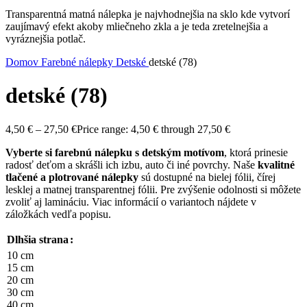
Transparentná matná nálepka je najvhodnejšia na sklo kde vytvorí
zaujímavý efekt akoby mliečneho zkla a je teda zretelnejšia a
vyráznejšia potlač.
Domov
Farebné nálepky
Detské
detské (78)
detské (78)
4,50
€
–
27,50
€
Price range: 4,50 € through 27,50 €
Vyberte si farebnú nálepku s detským motívom
, ktorá prinesie
radosť deťom a skrášli ich izbu, auto či iné povrchy. Naše
kvalitné
tlačené a plotrované nálepky
sú dostupné na bielej fólii, čírej
lesklej a matnej transparentnej fólii. Pre zvýšenie odolnosti si môžete
zvoliť aj lamináciu. Viac informácií o variantoch nájdete v
záložkách vedľa popisu.
Dlhšia strana
10 cm
15 cm
20 cm
30 cm
40 cm