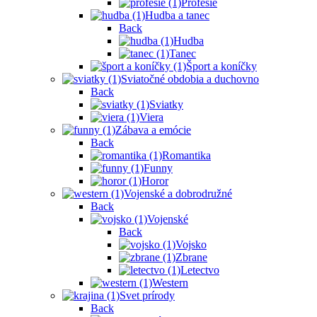
Profesie
Hudba a tanec
Back
Hudba
Tanec
Šport a koníčky
Sviatočné obdobia a duchovno
Back
Sviatky
Viera
Zábava a emócie
Back
Romantika
Funny
Horor
Vojenské a dobrodružné
Back
Vojenské
Back
Vojsko
Zbrane
Letectvo
Western
Svet prírody
Back