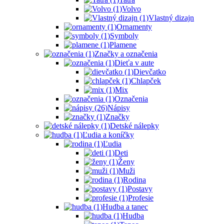
Volvo
Vlastný dizajn
Ornamenty
Symboly
Plamene
Značky a označenia
Dieťa v aute
Dievčatko
Chlapček
Mix
Označenia
Nápisy
Značky
Detské nálepky
Ľudia a koníčky
Ľudia
Deti
Ženy
Muži
Rodina
Postavy
Profesie
Hudba a tanec
Hudba