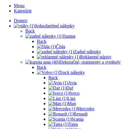
Menu
Kategórie
Domov
Jednofarebné nálepky
Back
Tuning
Back
Čísla
Zadné nálepky
Reklamné nápisy
Dekoračné, oranmenty a symboly
Back
Truck nálepky
Back
Avia
Daf
Iveco
Liaz
Man
Mercedes
Renault
Scania
Tatra