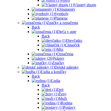
Volvo
Vlastný dizajn
Ornamenty
Symboly
Plamene
Značky a označenia
Back
Dieťa v aute
Back
Dievčatko
Chlapček
Mix
Označenia
Nápisy
Značky
Detské nálepky
Ľudia a koníčky
Back
Ľudia
Back
Deti
Ženy
Muži
Rodina
Postavy