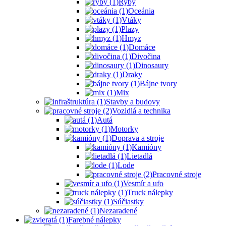
Ryby
Oceánia
Vtáky
Plazy
Hmyz
Domáce
Divočina
Dinosaury
Draky
Bájne tvory
Mix
Stavby a budovy
Vozidlá a technika
Autá
Motorky
Doprava a stroje
Kamióny
Lietadlá
Lode
Pracovné stroje
Vesmír a ufo
Truck nálepky
Súčiastky
Nezaradené
Farebné nálepky