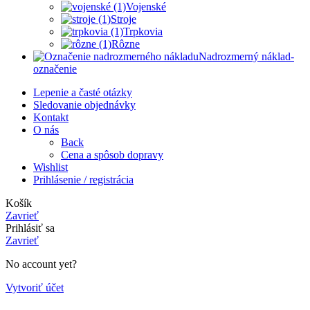
Vojenské
Stroje
Trpkovia
Rôzne
Nadrozmerný náklad-
označenie
Lepenie a časté otázky
Sledovanie objednávky
Kontakt
O nás
Back
Cena a spôsob dopravy
Wishlist
Prihlásenie / registrácia
Košík
Zavrieť
Prihlásiť sa
Zavrieť
No account yet?
Vytvoriť účet