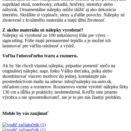
napríklad okná, notebooky, zrkadlá, hrnčeky, motorky alebo
nábytok. Ornamentálne nálepky môžu slúžiť aj ako dekorácia
interiéru. Skrášlite si vypínače, steny a ďalšie povrchy. Nálepky sú
zhotovené z kvalitného materiálu a majú dlhú životnosť.
Z akého materiálu sú nálepky vyrobené?
Nálepky sú vyrobené zo 100 mikrónovej fólie pre výrez –
signcutting. Fólie majú permanentné lepidlo a je možné ich
laminovať pre väčšiu odolnosť a výdrž.
Voľba ľubovoľného tvaru a rozmeru.
Ak by Ste chceli vlastnú nálepku, prípadne pomeniť niečo na
originálnej nálepke, napr. fotku Vášho dieťatka, psíka alebo
skombinovať viacero motívov do jednej, kontaktujte nás
prostredníctvom mailu na adrese: info@nalepky-na-auto.sk,
ohľadom ceny a rozmerov. Rozmerovo vieme vyrobiť nálepku šírky
130 cm a dĺžka je prakticky neobmedzená. Keďže sme priamo
výrobca a nie sprostredkovateľ, nie je to pre nás žiadny problém.
Mohlo by vás zaujímať