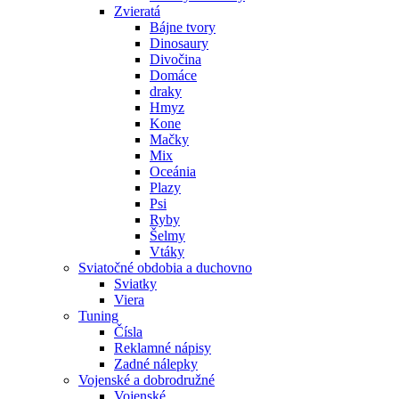
Zvieratá
Bájne tvory
Dinosaury
Divočina
Domáce
draky
Hmyz
Kone
Mačky
Mix
Oceánia
Plazy
Psi
Ryby
Šelmy
Vtáky
Sviatočné obdobia a duchovno
Sviatky
Viera
Tuning
Čísla
Reklamné nápisy
Zadné nálepky
Vojenské a dobrodružné
Vojenské