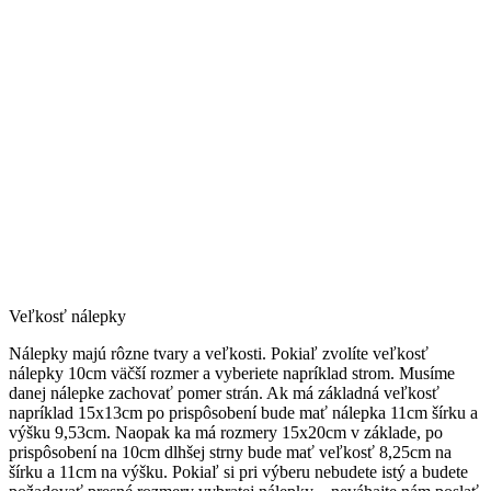
Veľkosť nálepky
Nálepky majú rôzne tvary a veľkosti. Pokiaľ zvolíte veľkosť
nálepky 10cm väčší rozmer a vyberiete napríklad strom. Musíme
danej nálepke zachovať pomer strán. Ak má základná veľkosť
napríklad 15x13cm po prispôsobení bude mať nálepka 11cm šírku a
výšku 9,53cm. Naopak ka má rozmery 15x20cm v základe, po
prispôsobení na 10cm dlhšej strny bude mať veľkosť 8,25cm na
šírku a 11cm na výšku. Pokiaľ si pri výberu nebudete istý a budete