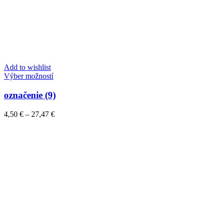
Add to wishlist
Tento
Výber možností
produkt
má
označenie (9)
viacero
variantov.
Price
4,50
€
–
27,47
€
Možnosti
range:
si
4,50 €
môžete
through
vybrať
27,47 €
na
stránke
produktu.