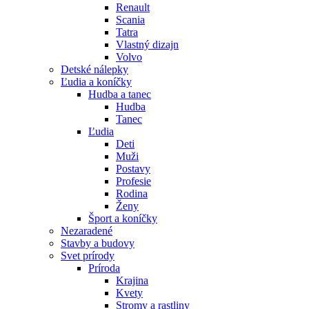
Renault
Scania
Tatra
Vlastný dizajn
Volvo
Detské nálepky
Ľudia a koníčky
Hudba a tanec
Hudba
Tanec
Ľudia
Deti
Muži
Postavy
Profesie
Rodina
Ženy
Šport a koníčky
Nezaradené
Stavby a budovy
Svet prírody
Príroda
Krajina
Kvety
Stromy a rastliny