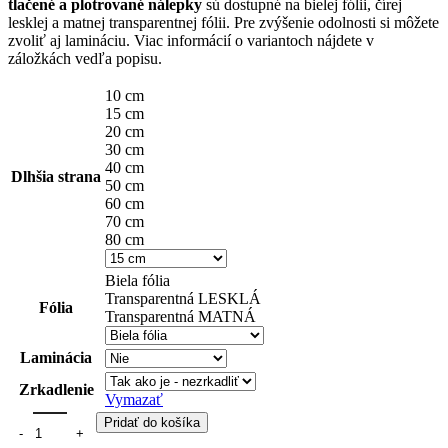
through
tlačené a plotrované nálepky
sú dostupné na bielej fólii, čírej
lesklej a matnej transparentnej fólii. Pre zvýšenie odolnosti si môžete
27,50 €
zvoliť aj lamináciu. Viac informácií o variantoch nájdete v
záložkách vedľa popisu.
10 cm
15 cm
20 cm
30 cm
40 cm
Dlhšia strana
50 cm
60 cm
70 cm
80 cm
Biela fólia
Transparentná LESKLÁ
Fólia
Transparentná MATNÁ
Laminácia
Zrkadlenie
Vymazať
Pridať do košíka