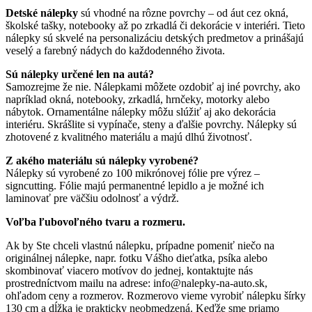
Detské nálepky
sú vhodné na rôzne povrchy – od áut cez okná,
školské tašky, notebooky až po zrkadlá či dekorácie v interiéri. Tieto
nálepky sú skvelé na personalizáciu detských predmetov a prinášajú
veselý a farebný nádych do každodenného života.
Sú nálepky určené len na autá?
Samozrejme že nie. Nálepkami môžete ozdobiť aj iné povrchy, ako
napríklad okná, notebooky, zrkadlá, hrnčeky, motorky alebo
nábytok. Ornamentálne nálepky môžu slúžiť aj ako dekorácia
interiéru. Skrášlite si vypínače, steny a ďalšie povrchy. Nálepky sú
zhotovené z kvalitného materiálu a majú dlhú životnosť.
Z akého materiálu sú nálepky vyrobené?
Nálepky sú vyrobené zo 100 mikrónovej fólie pre výrez –
signcutting. Fólie majú permanentné lepidlo a je možné ich
laminovať pre väčšiu odolnosť a výdrž.
Voľba ľubovoľného tvaru a rozmeru.
Ak by Ste chceli vlastnú nálepku, prípadne pomeniť niečo na
originálnej nálepke, napr. fotku Vášho dieťatka, psíka alebo
skombinovať viacero motívov do jednej, kontaktujte nás
prostredníctvom mailu na adrese: info@nalepky-na-auto.sk,
ohľadom ceny a rozmerov. Rozmerovo vieme vyrobiť nálepku šírky
130 cm a dĺžka je prakticky neobmedzená. Keďže sme priamo