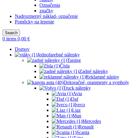
Označenia
značky
Nadrozmerný náklad- označenie
Pomôcky na lepenie
Search
0
items
0,00
€
Domov
Jednofarebné nálepky
Tuning
Čísla
Zadné nálepky
Reklamné nápisy
Dekoračné, oranmenty a symboly
Truck nálepky
Avia
Daf
Iveco
Liaz
Man
Mercedes
Renault
Scania
Tatra