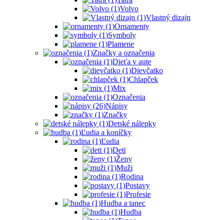
Volvo
Vlastný dizajn
Ornamenty
Symboly
Plamene
Značky a označenia
Dieťa v aute
Dievčatko
Chlapček
Mix
Označenia
Nápisy
Značky
Detské nálepky
Ľudia a koníčky
Ľudia
Deti
Ženy
Muži
Rodina
Postavy
Profesie
Hudba a tanec
Hudba