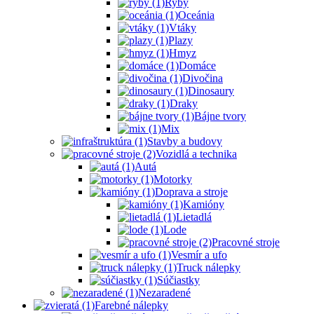
Ryby
Oceánia
Vtáky
Plazy
Hmyz
Domáce
Divočina
Dinosaury
Draky
Bájne tvory
Mix
Stavby a budovy
Vozidlá a technika
Autá
Motorky
Doprava a stroje
Kamióny
Lietadlá
Lode
Pracovné stroje
Vesmír a ufo
Truck nálepky
Súčiastky
Nezaradené
Farebné nálepky