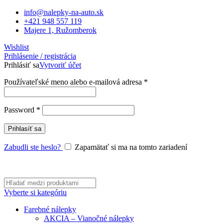
info@nalepky-na-auto.sk
+421 948 557 119
Majere 1, Ružomberok
Wishlist
Prihlásenie / registrácia
Prihlásiť sa
Vytvoriť účet
Povinné
Používateľské meno alebo e-mailová adresa
*
Povinné
Password
*
Prihlasíť sa
Zabudli ste heslo?
Zapamätať si ma na tomto zariadení
Vyberte si kategóriu
Farebné nálepky
AKCIA – Vianočné nálepky