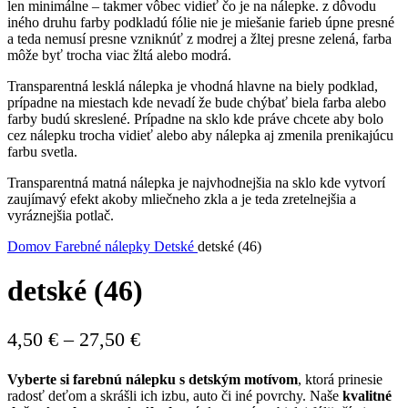
len minimálne – takmer vôbec vidieť čo je na nálepke. z dôvodu
iného druhu farby podkladú fólie nie je miešanie farieb úpne presné
a teda nemusí presne vzniknúť z modrej a žltej presne zelená, farba
môže byť trocha viac žltá alebo modrá.
Transparentná lesklá nálepka je vhodná hlavne na biely podklad,
prípadne na miestach kde nevadí že bude chýbať biela farba alebo
farby budú skreslené. Prípadne na sklo kde práve chcete aby bolo
cez nálepku trocha vidieť alebo aby nálepka aj zmenila prenikajúcu
farbu svetla.
Transparentná matná nálepka je najvhodnejšia na sklo kde vytvorí
zaujímavý efekt akoby mliečneho zkla a je teda zretelnejšia a
vyráznejšia potlač.
Domov
Farebné nálepky
Detské
detské (46)
detské (46)
Price
4,50
€
–
27,50
€
range:
Vyberte si farebnú nálepku s detským motívom
, ktorá prinesie
4,50 €
radosť deťom a skrášli ich izbu, auto či iné povrchy. Naše
kvalitné