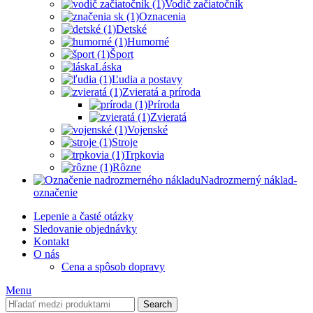
Vodič začiatočník
Oznacenia
Detské
Humorné
Šport
Láska
Ľudia a postavy
Zvieratá a príroda
Príroda
Zvieratá
Vojenské
Stroje
Trpkovia
Rôzne
Nadrozmerný náklad-
označenie
Lepenie a časté otázky
Sledovanie objednávky
Kontakt
O nás
Cena a spôsob dopravy
Menu
Search