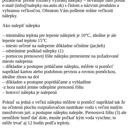
požadovať presné rozmery vybratej nálepky – neváhajte nám poslať
e-mail (info@nalepky-na-auto.sk) s číslom a názvom produktu a
vybranou veľkosťou. Obratom Vám pošleme reálne veľkosti
nálepky.
Ako nalepiť nálepku
– minimálna teplota pre lepenie nálepiek je 10°C, ideálne je ale
lepenie nad teplotu 15°C
– miesto určené na nalepenie dôkladne očistíme (jar,lieh)
– odstránime podklad nálepky (1)
– pomocou prenosovej fólie nálepku prenesieme na požadované
miesto nalepenia
– dôkladne a postupne pritláčame nálepku, môžete si pomôcť
napríklad kartou alebo podobnou pevnou a rovnou pomôckou,
ideálne zhora na dol
– dôkladne a postupne popritláčame a vyhladíme
-z hora nadol jemne odlepíme prenosnú fóliu
– hotovo! nálepka je nalepená
Pokiaľ sa jedná o veľkú nálepku môžete si pomôcť napríklad tak že
na očistenú plochu rozprašovačom nastrikate vodu s veľmi malým
množstvom jari. a postupne nálepku nalepíte. Prenosovä fóliu (3) ale
nemôžete hneď dať dole, musíte počkať kým voda vyschne, to
môže trvať aj 12 hodín podľa teploty.