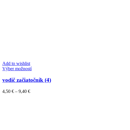
Add to wishlist
Tento
Výber možností
produkt
má
vodič začiatočník (4)
viacero
variantov.
Price
4,50
€
–
9,40
€
Možnosti
range:
si
4,50 €
môžete
through
vybrať
9,40 €
na
stránke
produktu.