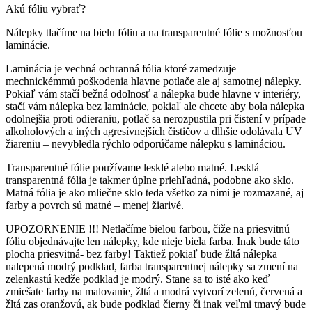
Akú fóliu vybrať?
Nálepky tlačíme na bielu fóliu a na transparentné fólie s možnosťou
laminácie.
Laminácia je vechná ochranná fólia ktoré zamedzuje
mechnickémmú poškodenia hlavne potlače ale aj samotnej nálepky.
Pokiaľ vám stačí bežná odolnosť a nálepka bude hlavne v interiéry,
stačí vám nálepka bez laminácie, pokiaľ ale chcete aby bola nálepka
odolnejšia proti odieraniu, potlač sa nerozpustila pri čistení v prípade
alkoholových a iných agresívnejších čističov a dlhšie odolávala UV
žiareniu – nevybledla rýchlo odporúčame nálepku s lamináciou.
Transparentné fólie používame lesklé alebo matné. Lesklá
transparentná fólia je takmer úplne priehľadná, podobne ako sklo.
Matná fólia je ako mliečne sklo teda všetko za nimi je rozmazané, aj
farby a povrch sú matné – menej žiarivé.
UPOZORNENIE !!! Netlačíme bielou farbou, čiže na priesvitnú
fóliu objednávajte len nálepky, kde nieje biela farba. Inak bude táto
plocha priesvitná- bez farby! Taktiež pokiaľ bude žltá nálepka
nalepená modrý podklad, farba transparentnej nálepky sa zmení na
zelenkastú kedže podklad je modrý. Stane sa to isté ako keď
zmiešate farby na malovanie, žltá a modrá vytvorí zelenú, červená a
žltá zas oranžovú, ak bude podklad čierny či inak veľmi tmavý bude