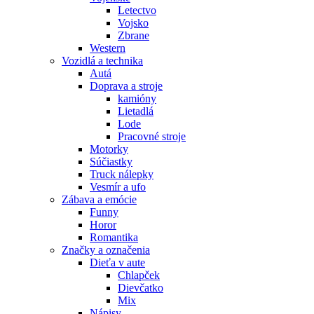
Letectvo
Vojsko
Zbrane
Western
Vozidlá a technika
Autá
Doprava a stroje
kamióny
Lietadlá
Lode
Pracovné stroje
Motorky
Súčiastky
Truck nálepky
Vesmír a ufo
Zábava a emócie
Funny
Horor
Romantika
Značky a označenia
Dieťa v aute
Chlapček
Dievčatko
Mix
Nápisy