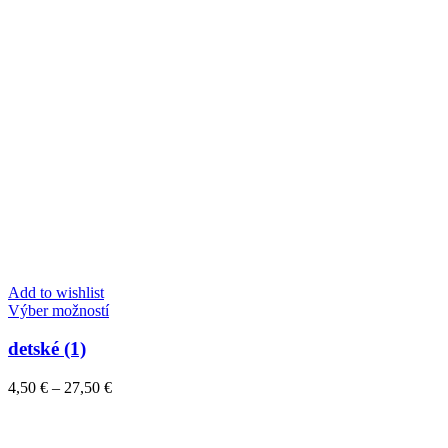
Add to wishlist
Tento
Výber možností
produkt
má
detské (1)
viacero
variantov.
Price
4,50
€
–
27,50
€
Možnosti
range:
si
4,50 €
môžete
through