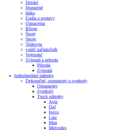
Detské
Humorné
láska
Ľudia a postavy
Oznacenia
Rôzne
Šport
Stroje
Trpkovia
vodič začiatočník
Vojenské
Zvieratá a príroda
Príroda
Zvieratá
Jednofarebné nálepky
Dekoračné, oranmenty a symboly
Ornamenty
Symboly
Truck nálepky
Avia
Daf
Iveco
Liaz
Man
Mercedes