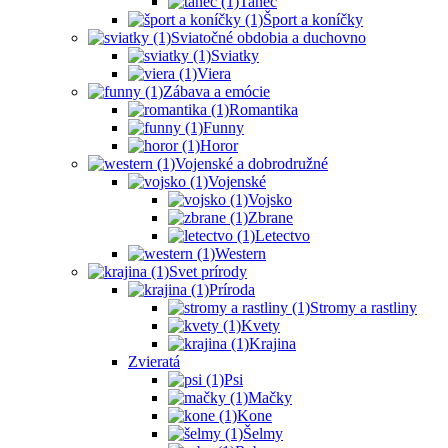
Tanec
Šport a koníčky
Sviatočné obdobia a duchovno
Sviatky
Viera
Zábava a emócie
Romantika
Funny
Horor
Vojenské a dobrodružné
Vojenské
Vojsko
Zbrane
Letectvo
Western
Svet prírody
Príroda
Stromy a rastliny
Kvety
Krajina
Zvieratá
Psi
Mačky
Kone
Šelmy