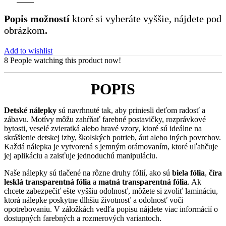
Popis možností
ktoré si vyberáte vyššie, nájdete pod
obrázkom
.
Add to wishlist
8
People watching this product now!
POPIS
Detské nálepky
sú navrhnuté tak, aby priniesli deťom radosť a
zábavu. Motívy môžu zahŕňať farebné postavičky, rozprávkové
bytosti, veselé zvieratká alebo hravé vzory, ktoré sú ideálne na
skrášlenie detskej izby, školských potrieb, áut alebo iných povrchov.
Každá nálepka je vytvorená s jemným orámovaním, ktoré uľahčuje
jej aplikáciu a zaisťuje jednoduchú manipuláciu.
Naše nálepky sú tlačené na rôzne druhy fólií, ako sú
biela fólia
,
číra
lesklá transparentná fólia
a
matná transparentná fólia
. Ak
chcete zabezpečiť ešte vyššiu odolnosť, môžete si zvoliť lamináciu,
ktorá nálepke poskytne dlhšiu životnosť a odolnosť voči
opotrebovaniu. V záložkách vedľa popisu nájdete viac informácií o
dostupných farebných a rozmerových variantoch.