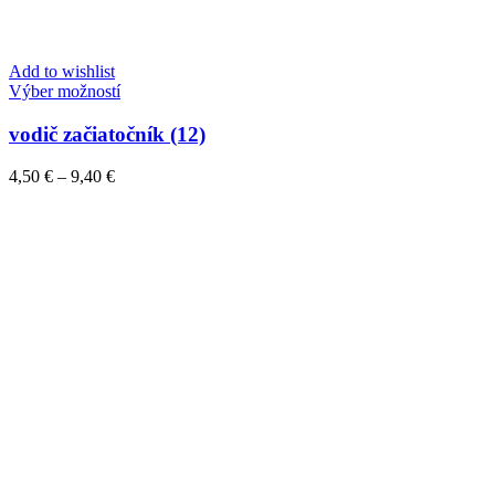
Add to wishlist
Tento
Výber možností
produkt
má
vodič začiatočník (12)
viacero
variantov.
Price
4,50
€
–
9,40
€
Možnosti
range:
si
4,50 €
môžete
through
vybrať
9,40 €
na
stránke
produktu.