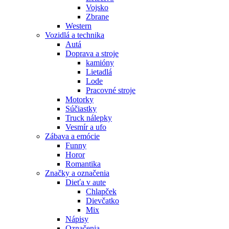
Vojsko
Zbrane
Western
Vozidlá a technika
Autá
Doprava a stroje
kamióny
Lietadlá
Lode
Pracovné stroje
Motorky
Súčiastky
Truck nálepky
Vesmír a ufo
Zábava a emócie
Funny
Horor
Romantika
Značky a označenia
Dieťa v aute
Chlapček
Dievčatko
Mix
Nápisy
Označenia