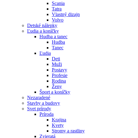
Scania
Tatra
Vlastný dizajn
Volvo
Detské nálepky
Ľudia a koníčky
Hudba a tanec
Hudba
Tanec
Ľudia
Deti
Muži
Postavy
Profesie
Rodina
Ženy
Šport a koníčky
Nezaradené
Stavby a budovy
Svet prírody
Príroda
Krajina
Kvety
Stromy a rastliny
Zvieratá