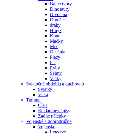
Bájne tvory
Dinosaury
Divočina
Domáce
draky
Hmyz
Kone
Mačky
Mix
Oceánia
Plazy
Psi
Ryby
Šelmy
Vtáky
Sviatočné obdobia a duchovno
Sviatky
Viera
Tuning
Čísla
Reklamné nápisy
Zadné nálepky
Vojenské a dobrodružné
Vojenské
Letectvo