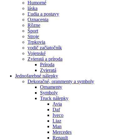
Humorné
láska
Ľudia a postavy
Oznacenia
Rôzne
Šport
Stroje
Trpkovia
vodič začiatočník
Vojenské
Zvieratá a príroda
Príroda
Zvieratá
Jednofarebné nálepky
Dekoračné, oranmenty a symboly
Ornamenty
Symboly
Truck nálepky
Avia
Daf
Iveco
Liaz
Man
Mercedes
Renault