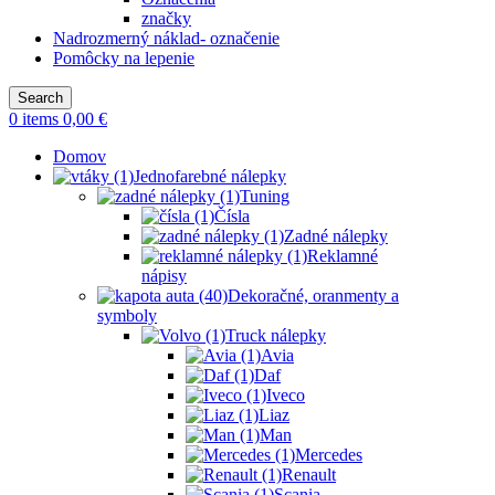
značky
Nadrozmerný náklad- označenie
Pomôcky na lepenie
Search
0
items
0,00
€
Domov
Jednofarebné nálepky
Tuning
Čísla
Zadné nálepky
Reklamné
nápisy
Dekoračné, oranmenty a
symboly
Truck nálepky
Avia
Daf
Iveco
Liaz
Man
Mercedes
Renault
Scania