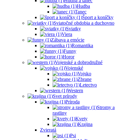
Hudba a tanec
Hudba
Tanec
Šport a koníčky
Sviatočné obdobia a duchovno
Sviatky
Viera
Zábava a emócie
Romantika
Funny
Horor
Vojenské a dobrodružné
Vojenské
Vojsko
Zbrane
Letectvo
Western
Svet prírody
Príroda
Stromy a
rastliny
Kvety
Krajina
Zvieratá
Psi