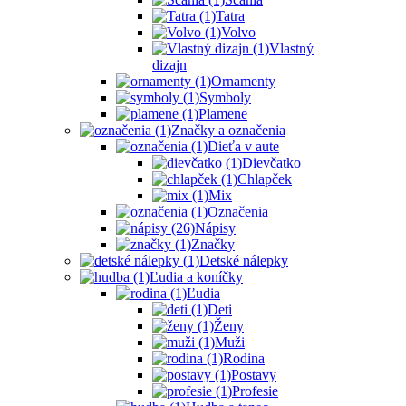
Tatra
Volvo
Vlastný
dizajn
Ornamenty
Symboly
Plamene
Značky a označenia
Dieťa v aute
Dievčatko
Chlapček
Mix
Označenia
Nápisy
Značky
Detské nálepky
Ľudia a koníčky
Ľudia
Deti
Ženy
Muži
Rodina
Postavy
Profesie