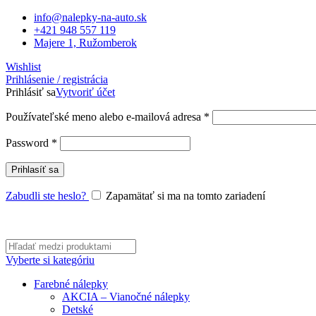
info@nalepky-na-auto.sk
+421 948 557 119
Majere 1, Ružomberok
Wishlist
Prihlásenie / registrácia
Prihlásiť sa
Vytvoriť účet
Povinné
Používateľské meno alebo e-mailová adresa
*
Povinné
Password
*
Prihlasíť sa
Zabudli ste heslo?
Zapamätať si ma na tomto zariadení
Vyberte si kategóriu
Farebné nálepky
AKCIA – Vianočné nálepky
Detské