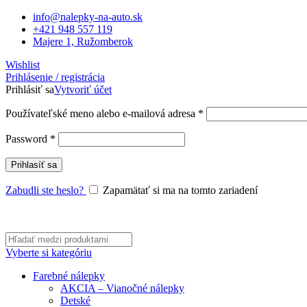
info@nalepky-na-auto.sk
+421 948 557 119
Majere 1, Ružomberok
Wishlist
Prihlásenie / registrácia
Prihlásiť sa
Vytvoriť účet
Povinné
Používateľské meno alebo e-mailová adresa
*
Povinné
Password
*
Prihlasíť sa
Zabudli ste heslo?
Zapamätať si ma na tomto zariadení
Vyberte si kategóriu
Farebné nálepky
AKCIA – Vianočné nálepky
Detské