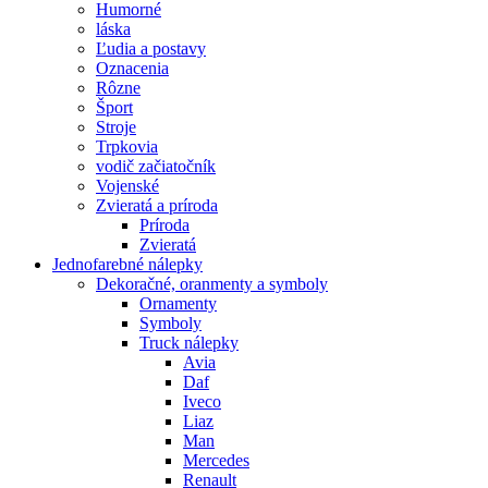
Humorné
láska
Ľudia a postavy
Oznacenia
Rôzne
Šport
Stroje
Trpkovia
vodič začiatočník
Vojenské
Zvieratá a príroda
Príroda
Zvieratá
Jednofarebné nálepky
Dekoračné, oranmenty a symboly
Ornamenty
Symboly
Truck nálepky
Avia
Daf
Iveco
Liaz
Man
Mercedes
Renault