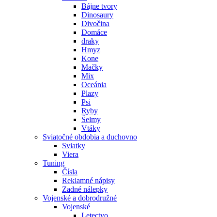
Bájne tvory
Dinosaury
Divočina
Domáce
draky
Hmyz
Kone
Mačky
Mix
Oceánia
Plazy
Psi
Ryby
Šelmy
Vtáky
Sviatočné obdobia a duchovno
Sviatky
Viera
Tuning
Čísla
Reklamné nápisy
Zadné nálepky
Vojenské a dobrodružné
Vojenské
Letectvo