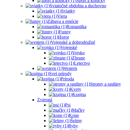
Šport a koníčky
Sviatočné obdobia a duchovno
Sviatky
Viera
Zábava a emócie
Romantika
Funny
Horor
Vojenské a dobrodružné
Vojenské
Vojsko
Zbrane
Letectvo
Western
Svet prírody
Príroda
Stromy a rastliny
Kvety
Krajina
Zvieratá
Psi
Mačky
Kone
Šelmy
Ryby