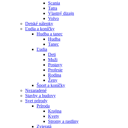
Scania
Tatra
Vlastný dizajn
Volvo
Detské nálepky
Ľudia a koníčky
Hudba a tanec
Hudba
Tanec
Ľudia
Deti
Muži
Postavy
Profesie
Rodina
Ženy
Šport a koníčky
Nezaradené
Stavby a budovy
Svet prírody
Príroda
Krajina
Kvety
Stromy a rastliny
Zvieratá