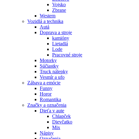
Vojsko
Zbrane
Western
Vozidlá a technika
Autá
Doprava a stroje
kamióny
Lietadlá
Lode
Pracovné stroje
Motorky
Súčiastky
Truck nálepky
Vesmír a ufo
Zábava a emócie
Funny
Horor
Romantika
Značky a označenia
Dieťa v aute
Chlapček
Dievčatko
Mix
Nápisy
Označenia