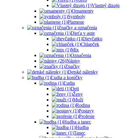
Vlastný dizajn
Ornamenty
Symboly
Plamene
Značky a označenia
Dieťa v aute
Dievčatko
Chlapček
Mix
Označenia
Nápisy
Značky
Detské nálepky
Ľudia a koníčky
Ľudia
Deti
Ženy
Muži
Rodina
Postavy
Profesie
Hudba a tanec
Hudba
Tanec