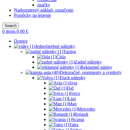
značky
Nadrozmerný náklad- označenie
Pomôcky na lepenie
Search
0
items
0,00
€
Domov
Jednofarebné nálepky
Tuning
Čísla
Zadné nálepky
Reklamné nápisy
Dekoračné, oranmenty a symboly
Truck nálepky
Avia
Daf
Iveco
Liaz
Man
Mercedes
Renault
Scania
Tatra
Volvo