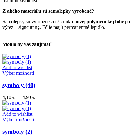
ma dlhú životnosť.
Z akého materiálu sú samolepky vyrobené?
Samolepky sú vyrobené zo 75 mikrónovej
polymerickej fólie
pre
výrez – signcutting. Fólie majú permanentné lepidlo.
Mohlo by vás zaujímať
Add to wishlist
Tento
Výber možností
produkt
má
symboly (40)
viacero
variantov.
Price
4,10
€
–
14,90
€
Možnosti
range:
si
4,10 €
môžete
through
Add to wishlist
vybrať
Tento
14,90 €
Výber možností
na
produkt
stránke
má
symboly (2)
produktu.
viacero