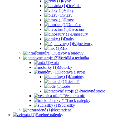
Ryby
Oceánia
Vtáky
Plazy
Hmyz
Domáce
Divočina
Dinosaury
Draky
Bájne tvory
Mix
Stavby a budovy
Vozidlá a technika
Autá
Motorky
Doprava a stroje
Kamióny
Lietadlá
Lode
Pracovné stroje
Vesmír a ufo
Truck nálepky
Súčiastky
Nezaradené
Farebné nálepky