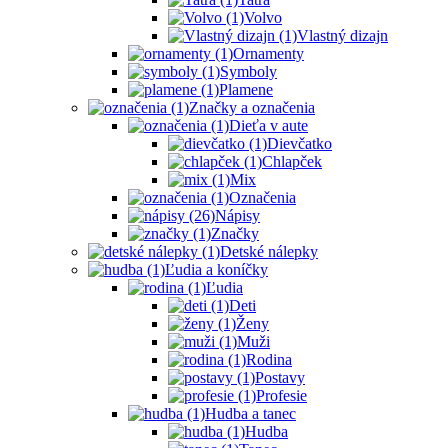
Volvo
Vlastný dizajn
Ornamenty
Symboly
Plamene
Značky a označenia
Dieťa v aute
Dievčatko
Chlapček
Mix
Označenia
Nápisy
Značky
Detské nálepky
Ľudia a koníčky
Ľudia
Deti
Ženy
Muži
Rodina
Postavy
Profesie
Hudba a tanec
Hudba