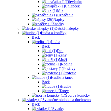
Dievčatko
Chlapček
Mix
Označenia
Nápisy
Značky
Detské nálepky
Ľudia a koníčky
Back
Ľudia
Back
Deti
Ženy
Muži
Rodina
Postavy
Profesie
Hudba a tanec
Back
Hudba
Tanec
Šport a koníčky
Sviatočné obdobia a duchovno
Back
Sviatky