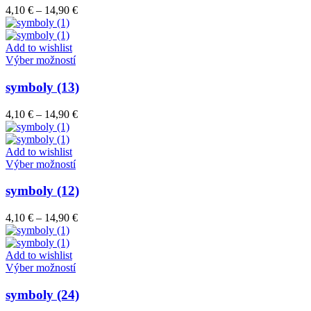
variantov.
Price
4,10
€
–
14,90
€
Možnosti
range:
si
4,10 €
môžete
through
Add to wishlist
vybrať
Tento
14,90 €
Výber možností
na
produkt
stránke
má
symboly (13)
produktu.
viacero
variantov.
Price
4,10
€
–
14,90
€
Možnosti
range:
si
4,10 €
môžete
through
Add to wishlist
vybrať
Tento
14,90 €
Výber možností
na
produkt
stránke
má
symboly (12)
produktu.
viacero
variantov.
Price
4,10
€
–
14,90
€
Možnosti
range:
si
4,10 €
môžete
through
Add to wishlist
vybrať
Tento
14,90 €
Výber možností
na
produkt
stránke
má
symboly (24)
produktu.
viacero