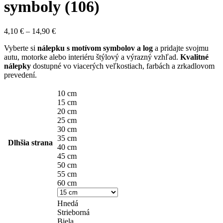
symboly (106)
Price
4,10
€
–
14,90
€
range:
Vyberte si
nálepku s motívom symbolov a log
a pridajte svojmu
4,10 €
autu, motorke alebo interiéru štýlový a výrazný vzhľad.
Kvalitné
through
nálepky
dostupné vo viacerých veľkostiach, farbách a zrkadlovom
14,90 €
prevedení.
10 cm
15 cm
20 cm
25 cm
30 cm
35 cm
Dlhšia strana
40 cm
45 cm
50 cm
55 cm
60 cm
Hnedá
Strieborná
Biela