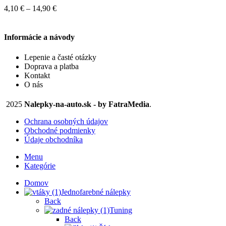
variantov.
Price
4,10
€
–
14,90
€
Možnosti
range:
si
4,10 €
môžete
through
Informácie a návody
vybrať
14,90 €
na
Lepenie a časté otázky
stránke
Doprava a platba
produktu.
Kontakt
O nás
2025
Nalepky-na-auto.sk - by FatraMedia
.
Ochrana osobných údajov
Obchodné podmienky
Údaje obchodníka
Menu
Kategórie
Domov
Jednofarebné nálepky
Back
Tuning
Back