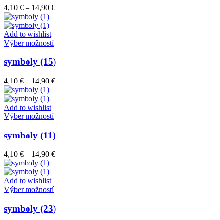
variantov.
Price
4,10
€
–
14,90
€
Možnosti
range:
si
4,10 €
môžete
through
Add to wishlist
vybrať
Tento
14,90 €
Výber možností
na
produkt
stránke
má
symboly (15)
produktu.
viacero
variantov.
Price
4,10
€
–
14,90
€
Možnosti
range:
si
4,10 €
môžete
through
Add to wishlist
vybrať
Tento
14,90 €
Výber možností
na
produkt
stránke
má
symboly (11)
produktu.
viacero
variantov.
Price
4,10
€
–
14,90
€
Možnosti
range:
si
4,10 €
môžete
through
Add to wishlist
vybrať
Tento
14,90 €
Výber možností
na
produkt
stránke
má
symboly (23)
produktu.
viacero