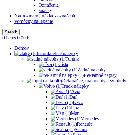
Označenia
značky
Nadrozmerný náklad- označenie
Pomôcky na lepenie
Search
0
items
0,00
€
Domov
Jednofarebné nálepky
Tuning
Čísla
Zadné nálepky
Reklamné nápisy
Dekoračné, oranmenty a symboly
Truck nálepky
Avia
Daf
Iveco
Liaz
Man
Mercedes
Renault
Scania
Tatra