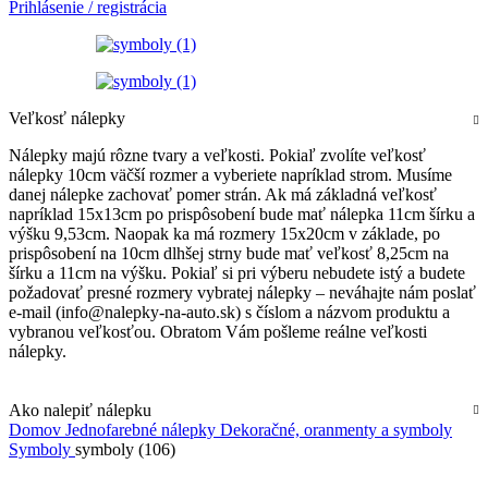
Prihlásenie / registrácia
Veľkosť nálepky
Nálepky majú rôzne tvary a veľkosti. Pokiaľ zvolíte veľkosť
nálepky 10cm väčší rozmer a vyberiete napríklad strom. Musíme
danej nálepke zachovať pomer strán. Ak má základná veľkosť
napríklad 15x13cm po prispôsobení bude mať nálepka 11cm šírku a
výšku 9,53cm. Naopak ka má rozmery 15x20cm v základe, po
prispôsobení na 10cm dlhšej strny bude mať veľkosť 8,25cm na
šírku a 11cm na výšku. Pokiaľ si pri výberu nebudete istý a budete
požadovať presné rozmery vybratej nálepky – neváhajte nám poslať
e-mail (info@nalepky-na-auto.sk) s číslom a názvom produktu a
vybranou veľkosťou. Obratom Vám pošleme reálne veľkosti
nálepky.
Ako nalepiť nálepku
Domov
Jednofarebné nálepky
Dekoračné, oranmenty a symboly
Symboly
symboly (106)