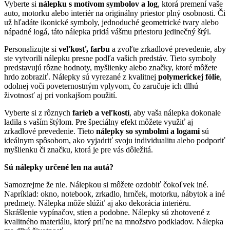
Vyberte si
nálepku s motívom symbolov a log
, ktorá premení vaše
auto, motorku alebo interiér na originálny priestor plný osobnosti. Či
už hľadáte ikonické symboly, jednoduché geometrické tvary alebo
nápadné logá, táto nálepka pridá vášmu priestoru jedinečný štýl.
Personalizujte si
veľkosť, farbu
a zvoľte zrkadlové prevedenie, aby
ste vytvorili nálepku presne podľa vašich predstáv. Tieto symboly
predstavujú rôzne hodnoty, myšlienky alebo značky, ktoré môžete
hrdo zobraziť. Nálepky sú vyrezané z kvalitnej
polymerickej fólie
,
odolnej voči poveternostným vplyvom, čo zaručuje ich dlhú
životnosť aj pri vonkajšom použití.
Vyberte si z rôznych
farieb a veľkostí
, aby vaša nálepka dokonale
ladila s vaším štýlom. Pre špeciálny efekt môžete využiť aj
zrkadlové prevedenie. Tieto
nálepky so symbolmi a logami
sú
ideálnym spôsobom, ako vyjadriť svoju individualitu alebo podporiť
myšlienku či značku, ktorá je pre vás dôležitá.
Sú nálepky určené len na autá?
Samozrejme že nie. Nálepkou si môžete ozdobiť čokoľvek iné.
Napríklad: okno, notebook, zrkadlo, hrnček, motorku, nábytok a iné
predmety. Nálepka môže slúžiť aj ako dekorácia interiéru.
Skrášlenie vypínačov, stien a podobne. Nálepky sú zhotovené z
kvalitného materiálu, ktorý priľne na množstvo podkladov. Nálepka