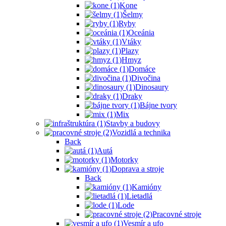
Kone
Šelmy
Ryby
Oceánia
Vtáky
Plazy
Hmyz
Domáce
Divočina
Dinosaury
Draky
Bájne tvory
Mix
Stavby a budovy
Vozidlá a technika
Back
Autá
Motorky
Doprava a stroje
Back
Kamióny
Lietadlá
Lode
Pracovné stroje
Vesmír a ufo