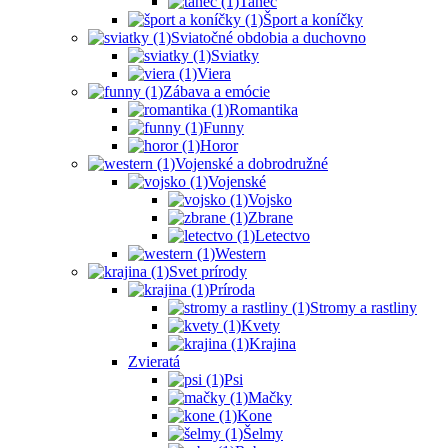
Tanec
Šport a koníčky
Sviatočné obdobia a duchovno
Sviatky
Viera
Zábava a emócie
Romantika
Funny
Horor
Vojenské a dobrodružné
Vojenské
Vojsko
Zbrane
Letectvo
Western
Svet prírody
Príroda
Stromy a rastliny
Kvety
Krajina
Zvieratá
Psi
Mačky
Kone
Šelmy