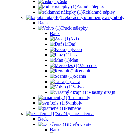
Čísla
Zadné nálepky
Reklamné nápisy
Dekoračné, oranmenty a symboly
Back
Truck nálepky
Back
Avia
Daf
Iveco
Liaz
Man
Mercedes
Renault
Scania
Tatra
Volvo
Vlastný dizajn
Ornamenty
Symboly
Plamene
Značky a označenia
Back
Dieťa v aute
Back