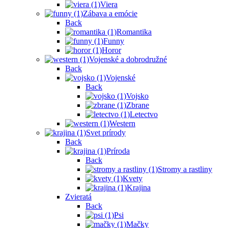
Viera
Zábava a emócie
Back
Romantika
Funny
Horor
Vojenské a dobrodružné
Back
Vojenské
Back
Vojsko
Zbrane
Letectvo
Western
Svet prírody
Back
Príroda
Back
Stromy a rastliny
Kvety
Krajina
Zvieratá
Back
Psi
Mačky