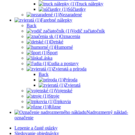
Truck nálepky
Súčiastky
Nezaradené
Farebné nálepky
Back
Vodič začiatočník
Oznacenia
Detské
Humorné
Šport
Láska
Ľudia a postavy
Zvieratá a príroda
Back
Príroda
Zvieratá
Vojenské
Stroje
Trpkovia
Rôzne
Nadrozmerný náklad-
označenie
Lepenie a časté otázky
Sledovanie objednávky