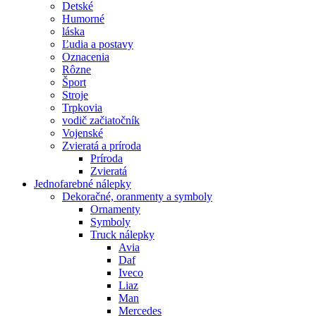
Detské
Humorné
láska
Ľudia a postavy
Oznacenia
Rôzne
Šport
Stroje
Trpkovia
vodič začiatočník
Vojenské
Zvieratá a príroda
Príroda
Zvieratá
Jednofarebné nálepky
Dekoračné, oranmenty a symboly
Ornamenty
Symboly
Truck nálepky
Avia
Daf
Iveco
Liaz
Man
Mercedes