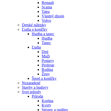
Renault
Scania
Tatra
Vlastný dizajn
Volvo
Detské nálepky
Ľudia a koníčky
Hudba a tanec
Hudba
Tanec
Ľudia
Deti
Muži
Postavy
Profesie
Rodina
Ženy
Šport a koníčky
Nezaradené
Stavby a budovy
Svet prírody
Príroda
Krajina
Kvety
Stromy a rastliny