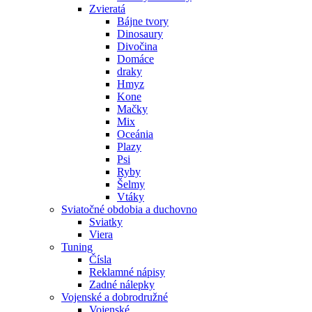
Zvieratá
Bájne tvory
Dinosaury
Divočina
Domáce
draky
Hmyz
Kone
Mačky
Mix
Oceánia
Plazy
Psi
Ryby
Šelmy
Vtáky
Sviatočné obdobia a duchovno
Sviatky
Viera
Tuning
Čísla
Reklamné nápisy
Zadné nálepky
Vojenské a dobrodružné
Vojenské