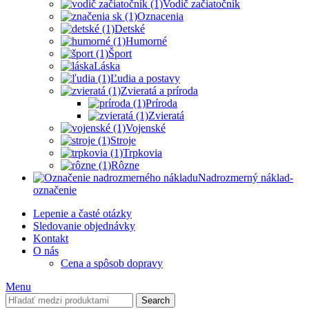
Vodič začiatočník
Oznacenia
Detské
Humorné
Šport
Láska
Ľudia a postavy
Zvieratá a príroda
Príroda
Zvieratá
Vojenské
Stroje
Trpkovia
Rôzne
Nadrozmerný náklad-
označenie
Lepenie a časté otázky
Sledovanie objednávky
Kontakt
O nás
Cena a spôsob dopravy
Menu
Search