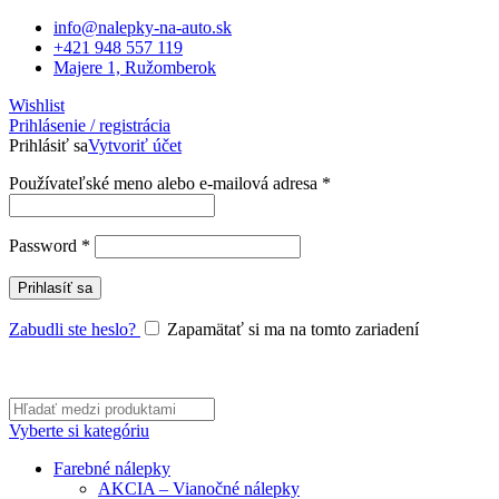
info@nalepky-na-auto.sk
+421 948 557 119
Majere 1, Ružomberok
Wishlist
Prihlásenie / registrácia
Prihlásiť sa
Vytvoriť účet
Povinné
Používateľské meno alebo e-mailová adresa
*
Povinné
Password
*
Prihlasíť sa
Zabudli ste heslo?
Zapamätať si ma na tomto zariadení
Vyberte si kategóriu
Farebné nálepky
AKCIA – Vianočné nálepky