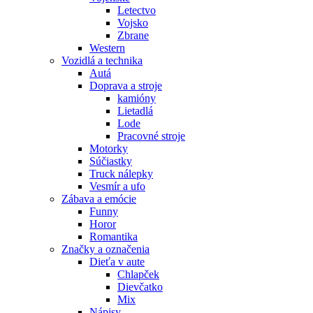
Letectvo
Vojsko
Zbrane
Western
Vozidlá a technika
Autá
Doprava a stroje
kamióny
Lietadlá
Lode
Pracovné stroje
Motorky
Súčiastky
Truck nálepky
Vesmír a ufo
Zábava a emócie
Funny
Horor
Romantika
Značky a označenia
Dieťa v aute
Chlapček
Dievčatko
Mix
Nápisy