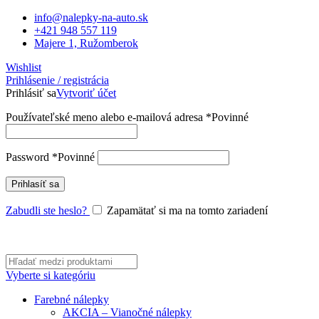
info@nalepky-na-auto.sk
+421 948 557 119
Majere 1, Ružomberok
Wishlist
Prihlásenie / registrácia
Prihlásiť sa
Vytvoriť účet
Používateľské meno alebo e-mailová adresa
*
Povinné
Password
*
Povinné
Prihlasíť sa
Zabudli ste heslo?
Zapamätať si ma na tomto zariadení
Vyberte si kategóriu
Farebné nálepky
AKCIA – Vianočné nálepky