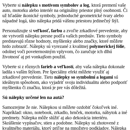
Vyberte si
nálepku s motívom symbolov a log
, ktorá premení vaše
auto, motorku alebo interiér na originálny priestor plný osobnosti. Či
už hľadáte ikonické symboly, jednoduché geometrické tvary alebo
nápadné logá, táto nálepka pridá vášmu priestoru jedinečný štýl.
Personalizujte si
veľkosť, farbu
a zvoľte zrkadlové prevedenie, aby
ste vytvorili nálepku presne podľa vašich predstáv. Tieto symboly
predstavujú rôzne hodnoty, myšlienky alebo značky, ktoré môžete
hrdo zobraziť. Nálepky sú vyrezané z kvalitnej
polymerickej fólie
,
odolnej voči poveternostným vplyvom, čo zaručuje ich dlhú
životnosť aj pri vonkajšom použití.
Vyberte si z rôznych
farieb a veľkostí
, aby vaša nálepka dokonale
ladila s vaším štýlom. Pre špeciálny efekt môžete využiť aj
zrkadlové prevedenie. Tieto
nálepky so symbolmi a logami
sú
ideálnym spôsobom, ako vyjadriť svoju individualitu alebo podporiť
myšlienku či značku, ktorá je pre vás dôležitá.
Sú nálepky určené len na autá?
Samozrejme že nie. Nálepkou si môžete ozdobiť čokoľvek iné.
Napríklad: okno, notebook, zrkadlo, hrnček, motorku, nábytok a iné
predmety. Nálepka môže slúžiť aj ako dekorácia interiéru.
Skrášlenie vypínačov, stien a podobne. Nálepky sú zhotovené z
kvalitného materiálu, ktorý priľne na množstvo podkladov. Nálepka