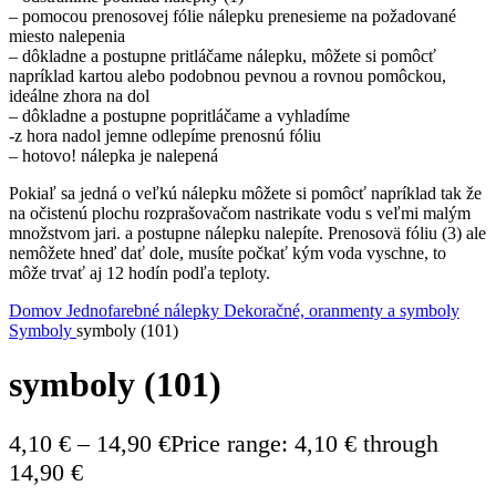
– pomocou prenosovej fólie nálepku prenesieme na požadované
miesto nalepenia
– dôkladne a postupne pritláčame nálepku, môžete si pomôcť
napríklad kartou alebo podobnou pevnou a rovnou pomôckou,
ideálne zhora na dol
– dôkladne a postupne popritláčame a vyhladíme
-z hora nadol jemne odlepíme prenosnú fóliu
– hotovo! nálepka je nalepená
Pokiaľ sa jedná o veľkú nálepku môžete si pomôcť napríklad tak že
na očistenú plochu rozprašovačom nastrikate vodu s veľmi malým
množstvom jari. a postupne nálepku nalepíte. Prenosovä fóliu (3) ale
nemôžete hneď dať dole, musíte počkať kým voda vyschne, to
môže trvať aj 12 hodín podľa teploty.
Domov
Jednofarebné nálepky
Dekoračné, oranmenty a symboly
Symboly
symboly (101)
symboly (101)
4,10
€
–
14,90
€
Price range: 4,10 € through
14,90 €