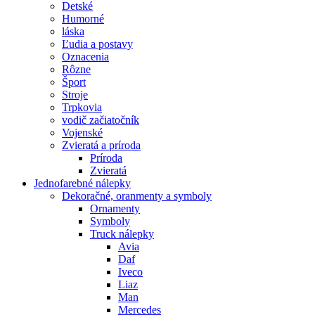
Detské
Humorné
láska
Ľudia a postavy
Oznacenia
Rôzne
Šport
Stroje
Trpkovia
vodič začiatočník
Vojenské
Zvieratá a príroda
Príroda
Zvieratá
Jednofarebné nálepky
Dekoračné, oranmenty a symboly
Ornamenty
Symboly
Truck nálepky
Avia
Daf
Iveco
Liaz
Man
Mercedes