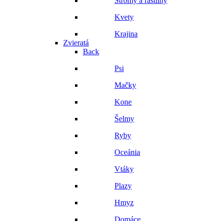
Stromy a rastliny
Kvety
Krajina
Zvieratá
Back
Psi
Mačky
Kone
Šelmy
Ryby
Oceánia
Vtáky
Plazy
Hmyz
Domáce