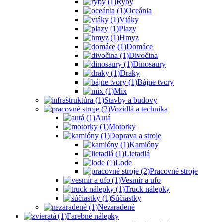
Ryby
Oceánia
Vtáky
Plazy
Hmyz
Domáce
Divočina
Dinosaury
Draky
Bájne tvory
Mix
Stavby a budovy
Vozidlá a technika
Autá
Motorky
Doprava a stroje
Kamióny
Lietadlá
Lode
Pracovné stroje
Vesmír a ufo
Truck nálepky
Súčiastky
Nezaradené
Farebné nálepky