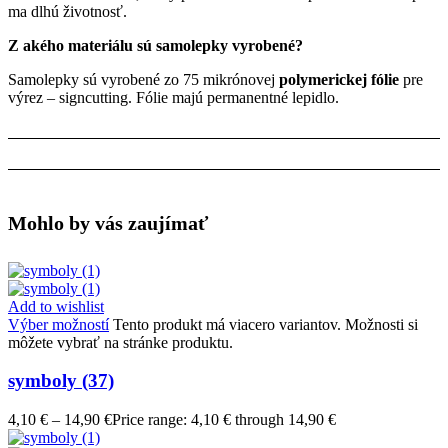
ma dlhú životnosť.
Z akého materiálu sú samolepky vyrobené?
Samolepky sú vyrobené zo 75 mikrónovej
polymerickej fólie
pre
výrez – signcutting. Fólie majú permanentné lepidlo.
Mohlo by vás zaujímať
Add to wishlist
Výber možností
Tento produkt má viacero variantov. Možnosti si
môžete vybrať na stránke produktu.
symboly (37)
4,10
€
–
14,90
€
Price range: 4,10 € through 14,90 €