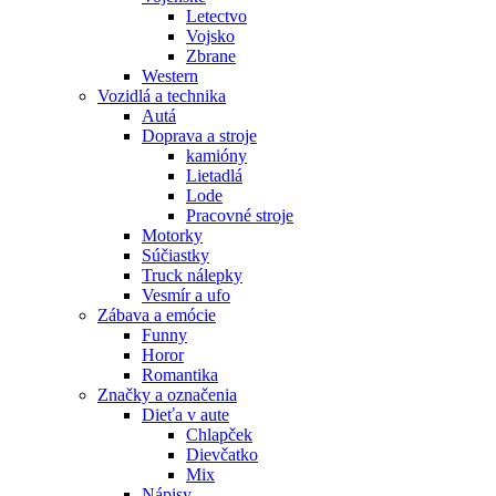
Letectvo
Vojsko
Zbrane
Western
Vozidlá a technika
Autá
Doprava a stroje
kamióny
Lietadlá
Lode
Pracovné stroje
Motorky
Súčiastky
Truck nálepky
Vesmír a ufo
Zábava a emócie
Funny
Horor
Romantika
Značky a označenia
Dieťa v aute
Chlapček
Dievčatko
Mix
Nápisy