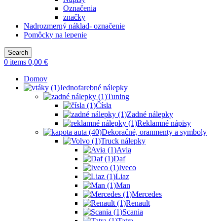
Označenia
značky
Nadrozmerný náklad- označenie
Pomôcky na lepenie
Search
0
items
0,00
€
Domov
Jednofarebné nálepky
Tuning
Čísla
Zadné nálepky
Reklamné nápisy
Dekoračné, oranmenty a symboly
Truck nálepky
Avia
Daf
Iveco
Liaz
Man
Mercedes
Renault
Scania
Tatra