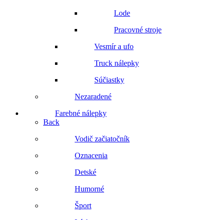
Lode
Pracovné stroje
Vesmír a ufo
Truck nálepky
Súčiastky
Nezaradené
Farebné nálepky
Back
Vodič začiatočník
Oznacenia
Detské
Humorné
Šport