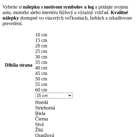
Vyberte si
nálepku s motívom symbolov a log
a pridajte svojmu
autu, motorke alebo interiéru štýlový a výrazný vzhľad.
Kvalitné
nálepky
dostupné vo viacerých veľkostiach, farbách a zrkadlovom
prevedení.
10 cm
15 cm
20 cm
25 cm
30 cm
35 cm
Dlhšia strana
40 cm
45 cm
50 cm
55 cm
60 cm
Hnedá
Strieborná
Biela
Čierna
Sivá
Žltá
Oranžová