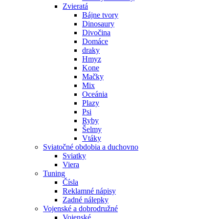
Zvieratá
Bájne tvory
Dinosaury
Divočina
Domáce
draky
Hmyz
Kone
Mačky
Mix
Oceánia
Plazy
Psi
Ryby
Šelmy
Vtáky
Sviatočné obdobia a duchovno
Sviatky
Viera
Tuning
Čísla
Reklamné nápisy
Zadné nálepky
Vojenské a dobrodružné
Vojenské