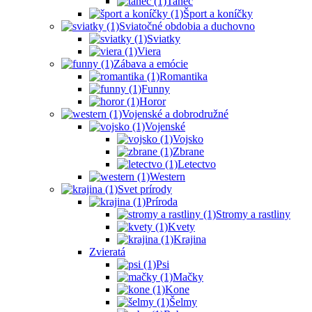
Tanec
Šport a koníčky
Sviatočné obdobia a duchovno
Sviatky
Viera
Zábava a emócie
Romantika
Funny
Horor
Vojenské a dobrodružné
Vojenské
Vojsko
Zbrane
Letectvo
Western
Svet prírody
Príroda
Stromy a rastliny
Kvety
Krajina
Zvieratá
Psi
Mačky
Kone
Šelmy