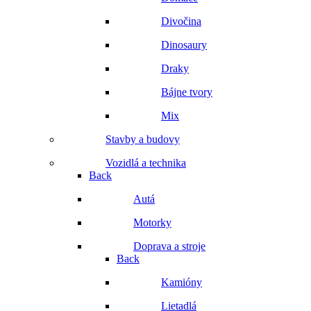
Divočina
Dinosaury
Draky
Bájne tvory
Mix
Stavby a budovy
Vozidlá a technika
Back
Autá
Motorky
Doprava a stroje
Back
Kamióny
Lietadlá