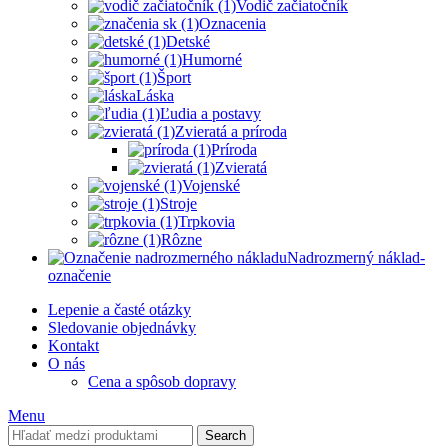
Vodič začiatočník
Oznacenia
Detské
Humorné
Šport
Láska
Ľudia a postavy
Zvieratá a príroda
Príroda
Zvieratá
Vojenské
Stroje
Trpkovia
Rôzne
Nadrozmerný náklad-
označenie
Lepenie a časté otázky
Sledovanie objednávky
Kontakt
O nás
Cena a spôsob dopravy
Menu
Search