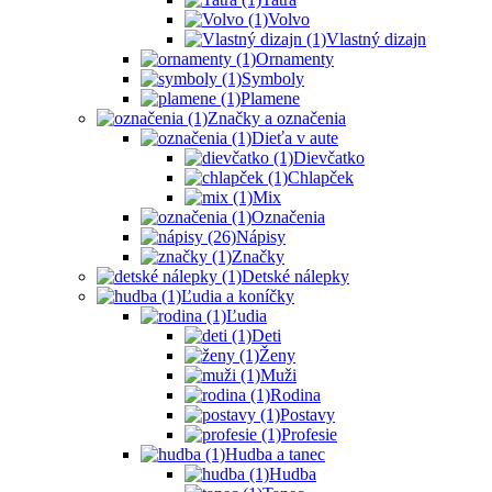
Volvo
Vlastný dizajn
Ornamenty
Symboly
Plamene
Značky a označenia
Dieťa v aute
Dievčatko
Chlapček
Mix
Označenia
Nápisy
Značky
Detské nálepky
Ľudia a koníčky
Ľudia
Deti
Ženy
Muži
Rodina
Postavy
Profesie
Hudba a tanec
Hudba