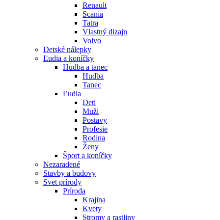
Renault
Scania
Tatra
Vlastný dizajn
Volvo
Detské nálepky
Ľudia a koníčky
Hudba a tanec
Hudba
Tanec
Ľudia
Deti
Muži
Postavy
Profesie
Rodina
Ženy
Šport a koníčky
Nezaradené
Stavby a budovy
Svet prírody
Príroda
Krajina
Kvety
Stromy a rastliny