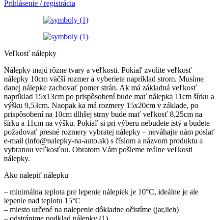
Prihlásenie / registrácia
Veľkosť nálepky
Nálepky majú rôzne tvary a veľkosti. Pokiaľ zvolíte veľkosť
nálepky 10cm väčší rozmer a vyberiete napríklad strom. Musíme
danej nálepke zachovať pomer strán. Ak má základná veľkosť
napríklad 15x13cm po prispôsobení bude mať nálepka 11cm šírku a
výšku 9,53cm. Naopak ka má rozmery 15x20cm v základe, po
prispôsobení na 10cm dlhšej strny bude mať veľkosť 8,25cm na
šírku a 11cm na výšku. Pokiaľ si pri výberu nebudete istý a budete
požadovať presné rozmery vybratej nálepky – neváhajte nám poslať
e-mail (info@nalepky-na-auto.sk) s číslom a názvom produktu a
vybranou veľkosťou. Obratom Vám pošleme reálne veľkosti
nálepky.
Ako nalepiť nálepku
– minimálna teplota pre lepenie nálepiek je 10°C, ideálne je ale
lepenie nad teplotu 15°C
– miesto určené na nalepenie dôkladne očistíme (jar,lieh)
– odstránime podklad nálepky (1)