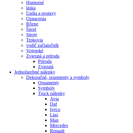
Humorné
láska
Ľudia a postavy
Oznacenia
Rôzne
Šport
Stroje
Trpkovia
vodič začiatočník
Vojenské
Zvieratá a príroda
Príroda
Zvieratá
Jednofarebné nálepky
Dekoračné, oranmenty a symboly
Ornamenty
Symboly
Truck nálepky
Avia
Daf
Iveco
Liaz
Man
Mercedes
Renault