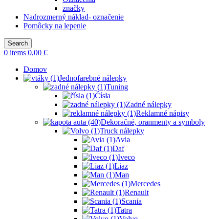
značky
Nadrozmerný náklad- označenie
Pomôcky na lepenie
Search
0
items
0,00
€
Domov
Jednofarebné nálepky
Tuning
Čísla
Zadné nálepky
Reklamné nápisy
Dekoračné, oranmenty a symboly
Truck nálepky
Avia
Daf
Iveco
Liaz
Man
Mercedes
Renault
Scania
Tatra
Volvo