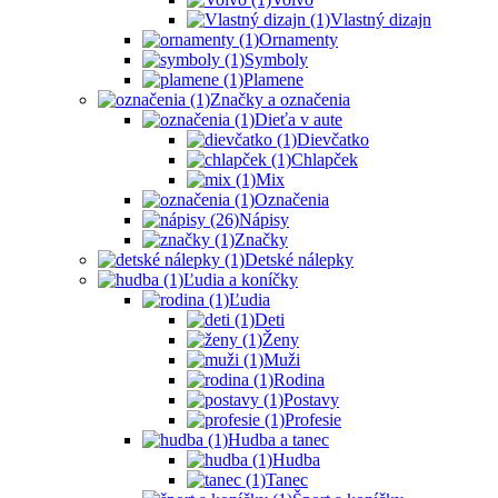
Vlastný dizajn
Ornamenty
Symboly
Plamene
Značky a označenia
Dieťa v aute
Dievčatko
Chlapček
Mix
Označenia
Nápisy
Značky
Detské nálepky
Ľudia a koníčky
Ľudia
Deti
Ženy
Muži
Rodina
Postavy
Profesie
Hudba a tanec
Hudba
Tanec