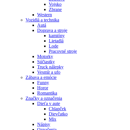
Vojsko
Zbrane
Western
Vozidlá a technika
Autá
Doprava a stroje
kamióny
Lietadlá
Lode
Pracovné stroje
Motorky
Súčiastky
Truck nálepky
Vesmír a ufo
Zábava a emócie
Funny
Horor
Romantika
Značky a označenia
Dieťa v aute
Chlapček
Dievčatko
Mix
Nápisy
Označenia