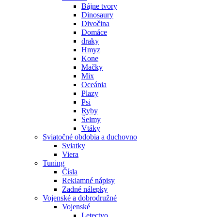
Bájne tvory
Dinosaury
Divočina
Domáce
draky
Hmyz
Kone
Mačky
Mix
Oceánia
Plazy
Psi
Ryby
Šelmy
Vtáky
Sviatočné obdobia a duchovno
Sviatky
Viera
Tuning
Čísla
Reklamné nápisy
Zadné nálepky
Vojenské a dobrodružné
Vojenské
Letectvo