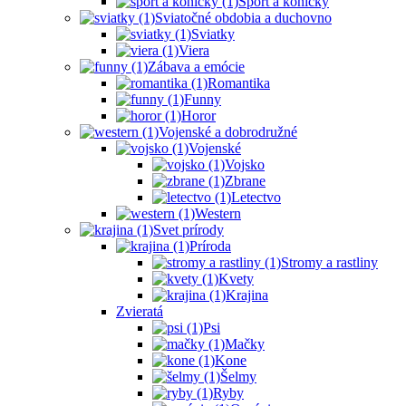
Šport a koníčky
Sviatočné obdobia a duchovno
Sviatky
Viera
Zábava a emócie
Romantika
Funny
Horor
Vojenské a dobrodružné
Vojenské
Vojsko
Zbrane
Letectvo
Western
Svet prírody
Príroda
Stromy a rastliny
Kvety
Krajina
Zvieratá
Psi
Mačky
Kone
Šelmy
Ryby