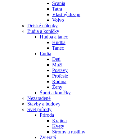
Scania
Tatra
Vlastný dizajn
Volvo
Detské nálepky
Ľudia a koníčky
Hudba a tanec
Hudba
Tanec
Ľudia
Deti
Muži
Postavy
Profesie
Rodina
Ženy
Šport a koníčky
Nezaradené
Stavby a budovy
Svet prírody
Príroda
Krajina
Kvety
Stromy a rastliny
Zvieratá