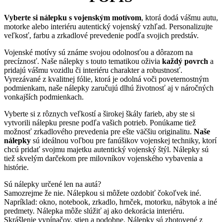
Vyberte si nálepku s vojenským motívom
, ktorá dodá vášmu autu,
motorke alebo interiéru autentický vojenský vzhľad. Personalizujte
veľkosť, farbu a zrkadlové prevedenie podľa svojich predstáv.
Vojenské motívy sú známe svojou odolnosťou a dôrazom na
precíznosť. Naše nálepky s touto tematikou oživia
každý povrch
a
pridajú vášmu vozidlu či interiéru charakter a robustnosť.
Vyrezávané z kvalitnej fólie, ktorá je odolná voči poveternostným
podmienkam, naše nálepky zaručujú dlhú životnosť aj v náročných
vonkajších podmienkach.
Vyberte si z rôznych veľkostí a širokej škály farieb, aby ste si
vytvorili nálepku presne podľa vašich potrieb. Ponúkame tiež
možnosť zrkadlového prevedenia pre ešte väčšiu originalitu.
Naše
nálepky
sú ideálnou voľbou pre fanúšikov vojenskej techniky, ktorí
chcú pridať svojmu majetku autentický vojenský štýl. Nálepky sú
tiež skvelým darčekom pre milovníkov vojenského vybavenia a
histórie.
Sú nálepky určené len na autá?
Samozrejme že nie. Nálepkou si môžete ozdobiť čokoľvek iné.
Napríklad: okno, notebook, zrkadlo, hrnček, motorku, nábytok a iné
predmety. Nálepka môže slúžiť aj ako dekorácia interiéru.
Skrášlenie vypínačov, stien a podobne. Nálepky sú zhotovené z