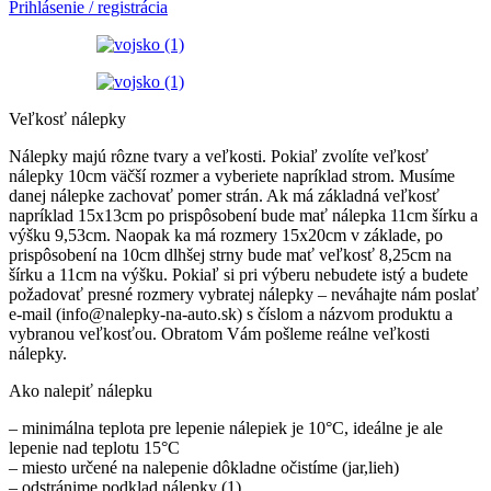
Prihlásenie / registrácia
Veľkosť nálepky
Nálepky majú rôzne tvary a veľkosti. Pokiaľ zvolíte veľkosť
nálepky 10cm väčší rozmer a vyberiete napríklad strom. Musíme
danej nálepke zachovať pomer strán. Ak má základná veľkosť
napríklad 15x13cm po prispôsobení bude mať nálepka 11cm šírku a
výšku 9,53cm. Naopak ka má rozmery 15x20cm v základe, po
prispôsobení na 10cm dlhšej strny bude mať veľkosť 8,25cm na
šírku a 11cm na výšku. Pokiaľ si pri výberu nebudete istý a budete
požadovať presné rozmery vybratej nálepky – neváhajte nám poslať
e-mail (info@nalepky-na-auto.sk) s číslom a názvom produktu a
vybranou veľkosťou. Obratom Vám pošleme reálne veľkosti
nálepky.
Ako nalepiť nálepku
– minimálna teplota pre lepenie nálepiek je 10°C, ideálne je ale
lepenie nad teplotu 15°C
– miesto určené na nalepenie dôkladne očistíme (jar,lieh)
– odstránime podklad nálepky (1)