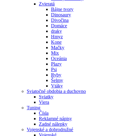
Zvieratá
Bájne tvory
Dinosaury
Divočina
Domáce
draky
Hmyz
Kone
Mačky
Mix
Oceánia
Plazy
Psi
Ryby
Šelmy
Vtáky
Sviatočné obdobia a duchovno
Sviatky
Viera
Tuning
Čísla
Reklamné nápisy
Zadné nálepky
Vojenské a dobrodružné
Vojenské