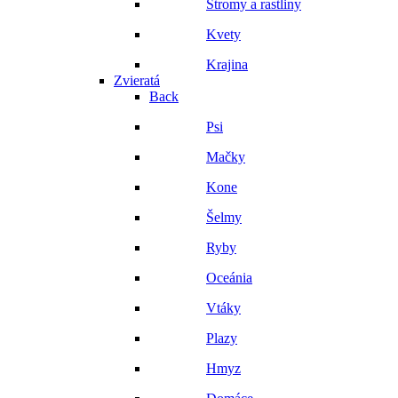
Stromy a rastliny
Kvety
Krajina
Zvieratá
Back
Psi
Mačky
Kone
Šelmy
Ryby
Oceánia
Vtáky
Plazy
Hmyz