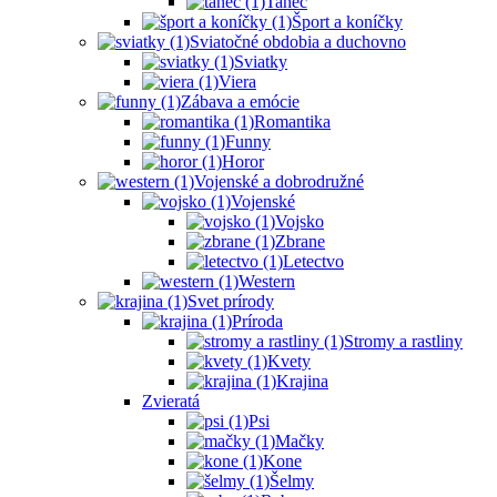
Tanec
Šport a koníčky
Sviatočné obdobia a duchovno
Sviatky
Viera
Zábava a emócie
Romantika
Funny
Horor
Vojenské a dobrodružné
Vojenské
Vojsko
Zbrane
Letectvo
Western
Svet prírody
Príroda
Stromy a rastliny
Kvety
Krajina
Zvieratá
Psi
Mačky
Kone
Šelmy