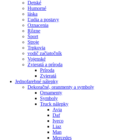
Detské
Humorné
láska
Ľudia a postavy
Oznacenia
Rôzne
Šport
Stroje
Trpkovia
vodič začiatočník
Vojenské
Zvieratá a príroda
Príroda
Zvieratá
Jednofarebné nálepky
Dekoračné, oranmenty a symboly
Ornamenty
Symboly
Truck nálepky
Avia
Daf
Iveco
Liaz
Man
Mercedes