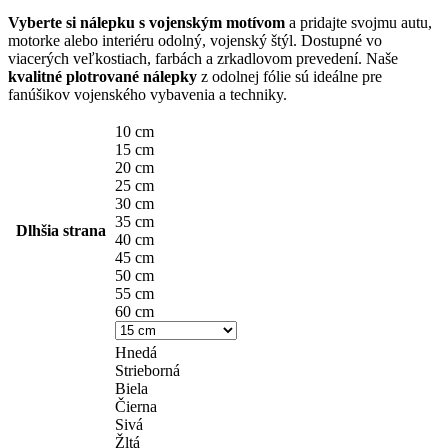
Vyberte si nálepku s vojenským motívom
a pridajte svojmu autu,
motorke alebo interiéru odolný, vojenský štýl. Dostupné vo
viacerých veľkostiach, farbách a zrkadlovom prevedení. Naše
kvalitné plotrované nálepky
z odolnej fólie sú ideálne pre
fanúšikov vojenského vybavenia a techniky.
10 cm
15 cm
20 cm
25 cm
30 cm
35 cm
Dlhšia strana
40 cm
45 cm
50 cm
55 cm
60 cm
Hnedá
Strieborná
Biela
Čierna
Sivá
Žltá