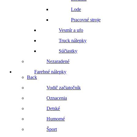
Lode
Pracovné stroje
Vesmír a ufo
Truck nálepky
Súčiastky
Nezaradené
Farebné nálepky
Back
Vodič začiatočník
Oznacenia
Detské
Humorné
Šport