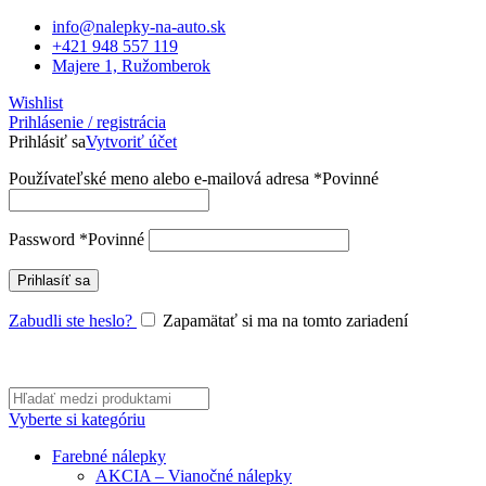
info@nalepky-na-auto.sk
+421 948 557 119
Majere 1, Ružomberok
Wishlist
Prihlásenie / registrácia
Prihlásiť sa
Vytvoriť účet
Používateľské meno alebo e-mailová adresa
*
Povinné
Password
*
Povinné
Prihlasíť sa
Zabudli ste heslo?
Zapamätať si ma na tomto zariadení
Vyberte si kategóriu
Farebné nálepky
AKCIA – Vianočné nálepky