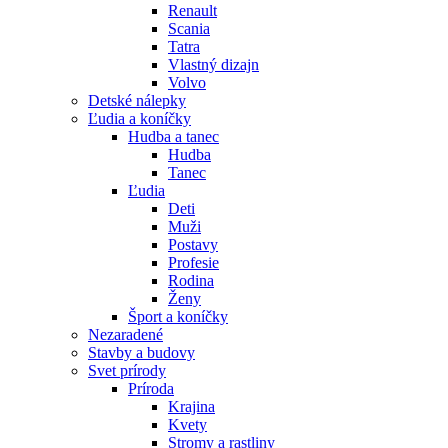
Renault
Scania
Tatra
Vlastný dizajn
Volvo
Detské nálepky
Ľudia a koníčky
Hudba a tanec
Hudba
Tanec
Ľudia
Deti
Muži
Postavy
Profesie
Rodina
Ženy
Šport a koníčky
Nezaradené
Stavby a budovy
Svet prírody
Príroda
Krajina
Kvety
Stromy a rastliny