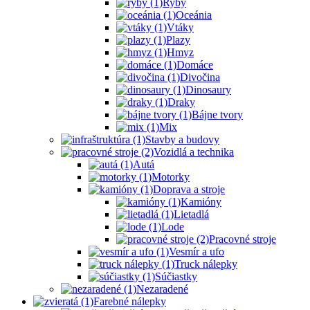
Ryby
Oceánia
Vtáky
Plazy
Hmyz
Domáce
Divočina
Dinosaury
Draky
Bájne tvory
Mix
Stavby a budovy
Vozidlá a technika
Autá
Motorky
Doprava a stroje
Kamióny
Lietadlá
Lode
Pracovné stroje
Vesmír a ufo
Truck nálepky
Súčiastky
Nezaradené
Farebné nálepky