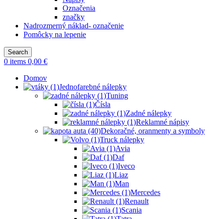
Označenia
značky
Nadrozmerný náklad- označenie
Pomôcky na lepenie
Search
0
items
0,00
€
Domov
Jednofarebné nálepky
Tuning
Čísla
Zadné nálepky
Reklamné nápisy
Dekoračné, oranmenty a symboly
Truck nálepky
Avia
Daf
Iveco
Liaz
Man
Mercedes
Renault
Scania
Tatra