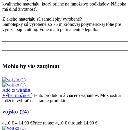
kvalitného materiálu, ktorý priľne na množstvo podkladov. Nálepka
má dlhú životnosť.
Z akého materiálu sú samolepky vyrobené?
Samolepky sú vyrobené zo 75 mikrónovej polymerickej fólie pre
výrez – signcutting. Fólie majú permanentné lepidlo.
Mohlo by vás zaujímať
Add to wishlist
Výber možností
Tento produkt má viacero variantov. Možnosti si
môžete vybrať na stránke produktu.
vojsko (24)
4,10
€
–
14,90
€
Price range: 4,10 € through 14,90 €