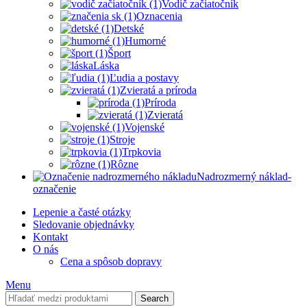
Vodič začiatočník
Oznacenia
Detské
Humorné
Šport
Láska
Ľudia a postavy
Zvieratá a príroda
Príroda
Zvieratá
Vojenské
Stroje
Trpkovia
Rôzne
Nadrozmerný náklad-
označenie
Lepenie a časté otázky
Sledovanie objednávky
Kontakt
O nás
Cena a spôsob dopravy
Menu
Search