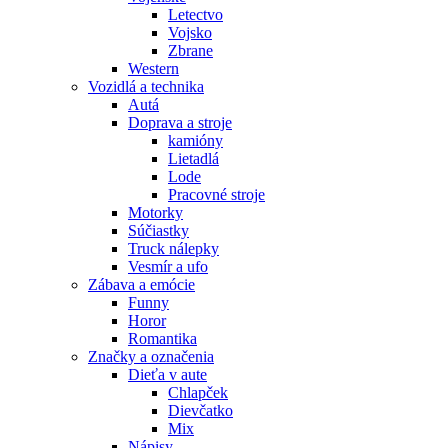
Letectvo
Vojsko
Zbrane
Western
Vozidlá a technika
Autá
Doprava a stroje
kamióny
Lietadlá
Lode
Pracovné stroje
Motorky
Súčiastky
Truck nálepky
Vesmír a ufo
Zábava a emócie
Funny
Horor
Romantika
Značky a označenia
Dieťa v aute
Chlapček
Dievčatko
Mix
Nápisy