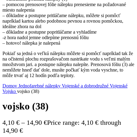
– pomocou prenosovej fólie nálepku prenesieme na požadované
miesto nalepenia
– dôkladne a postupne pritláčame nálepku, môžete si pomôcť
napríklad kartou alebo podobnou pevnou a rovnou pomôckou,
ideálne zhora na dol
– dôkladne a postupne popritláčame a vyhladíme
-z hora nadol jemne odlepíme prenosnú fóliu
– hotovo! nálepka je nalepená
Pokiaľ sa jedná o veľkú nálepku môžete si pomôcť napríklad tak že
na očistenú plochu rozprašovačom nastrikate vodu s veľmi malým
množstvom jari. a postupne nálepku nalepíte. Prenosovä fóliu (3) ale
nemôžete hneď dať dole, musíte počkať kým voda vyschne, to
môže trvať aj 12 hodín podľa teploty.
Domov
Jednofarebné nálepky
Vojenské a dobrodružné
Vojenské
Vojsko
vojsko (38)
vojsko (38)
4,10
€
–
14,90
€
Price range: 4,10 € through
14,90 €