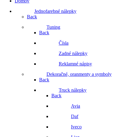
Domov
Jednofarebné nálepky
Back
Tuning
Back
Čísla
Zadné nálepky
Reklamné nápisy
Dekoračné, oranmenty a symboly
Back
Truck nálepky
Back
Avia
Daf
Iveco