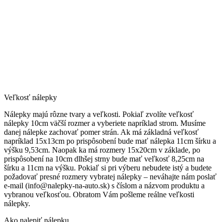
Veľkosť nálepky
Nálepky majú rôzne tvary a veľkosti. Pokiaľ zvolíte veľkosť
nálepky 10cm väčší rozmer a vyberiete napríklad strom. Musíme
danej nálepke zachovať pomer strán. Ak má základná veľkosť
napríklad 15x13cm po prispôsobení bude mať nálepka 11cm šírku a
výšku 9,53cm. Naopak ka má rozmery 15x20cm v základe, po
prispôsobení na 10cm dlhšej strny bude mať veľkosť 8,25cm na
šírku a 11cm na výšku. Pokiaľ si pri výberu nebudete istý a budete
požadovať presné rozmery vybratej nálepky – neváhajte nám poslať
e-mail (info@nalepky-na-auto.sk) s číslom a názvom produktu a
vybranou veľkosťou. Obratom Vám pošleme reálne veľkosti
nálepky.
Ako nalepiť nálepku