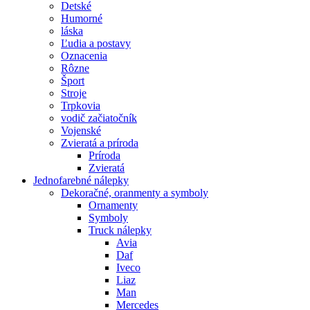
Detské
Humorné
láska
Ľudia a postavy
Oznacenia
Rôzne
Šport
Stroje
Trpkovia
vodič začiatočník
Vojenské
Zvieratá a príroda
Príroda
Zvieratá
Jednofarebné nálepky
Dekoračné, oranmenty a symboly
Ornamenty
Symboly
Truck nálepky
Avia
Daf
Iveco
Liaz
Man
Mercedes