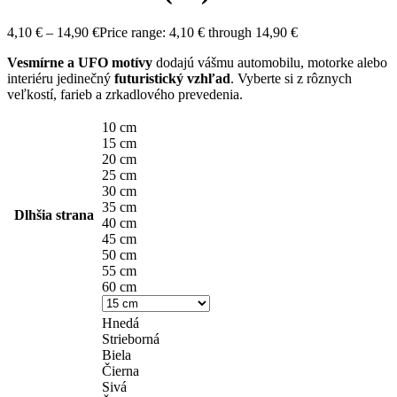
4,10
€
–
14,90
€
Price range: 4,10 € through 14,90 €
Vesmírne a UFO motívy
dodajú vášmu automobilu, motorke alebo
interiéru jedinečný
futuristický vzhľad
. Vyberte si z rôznych
veľkostí, farieb a zrkadlového prevedenia.
10 cm
15 cm
20 cm
25 cm
30 cm
35 cm
Dlhšia strana
40 cm
45 cm
50 cm
55 cm
60 cm
Hnedá
Strieborná
Biela
Čierna
Sivá