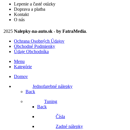
Lepenie a časté otázky
Doprava a platba
Kontakt
O nás
2025
Nalepky-na-auto.sk - by FatraMedia
.
Ochrana Osobných Údajov
Obchodné Podmienky
Údaje Obchodníka
Menu
Kategórie
Domov
Jednofarebné nálepky
Back
Tuning
Back
Čísla
Zadné nálepky