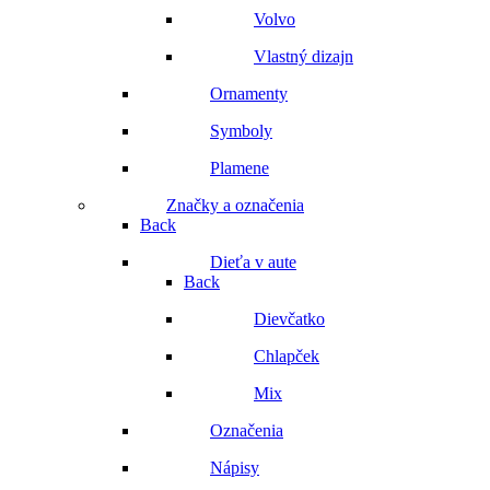
Volvo
Vlastný dizajn
Ornamenty
Symboly
Plamene
Značky a označenia
Back
Dieťa v aute
Back
Dievčatko
Chlapček
Mix
Označenia
Nápisy