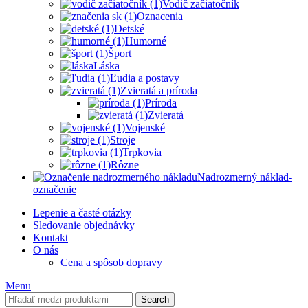
Vodič začiatočník
Oznacenia
Detské
Humorné
Šport
Láska
Ľudia a postavy
Zvieratá a príroda
Príroda
Zvieratá
Vojenské
Stroje
Trpkovia
Rôzne
Nadrozmerný náklad-
označenie
Lepenie a časté otázky
Sledovanie objednávky
Kontakt
O nás
Cena a spôsob dopravy
Menu
Search