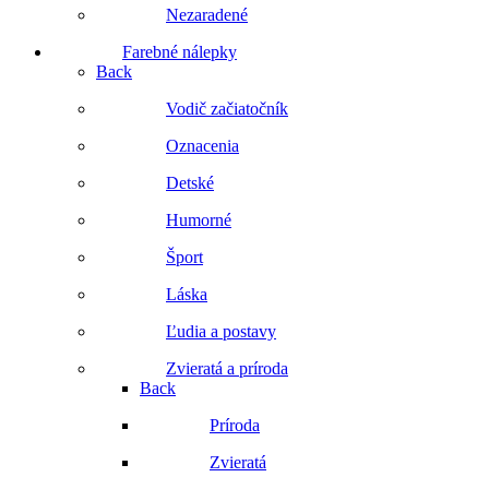
Nezaradené
Farebné nálepky
Back
Vodič začiatočník
Oznacenia
Detské
Humorné
Šport
Láska
Ľudia a postavy
Zvieratá a príroda
Back
Príroda
Zvieratá