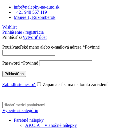
info@nalepky-na-auto.sk
+421 948 557 119
Majere 1, Ružomberok
Wishlist
Prihlásenie / registrácia
Prihlásiť sa
Vytvoriť účet
Používateľské meno alebo e-mailová adresa
*
Povinné
Password
*
Povinné
Prihlasíť sa
Zabudli ste heslo?
Zapamätať si ma na tomto zariadení
Vyberte si kategóriu
Farebné nálepky
AKCIA – Vianočné nálepky