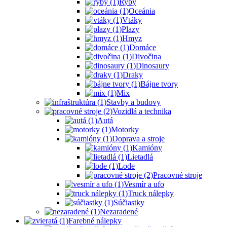
Ryby
Oceánia
Vtáky
Plazy
Hmyz
Domáce
Divočina
Dinosaury
Draky
Bájne tvory
Mix
Stavby a budovy
Vozidlá a technika
Autá
Motorky
Doprava a stroje
Kamióny
Lietadlá
Lode
Pracovné stroje
Vesmír a ufo
Truck nálepky
Súčiastky
Nezaradené
Farebné nálepky