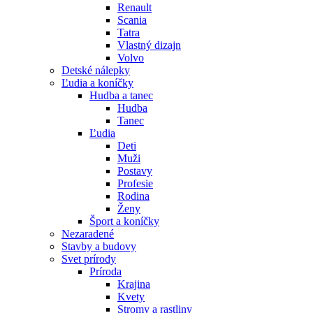
Renault
Scania
Tatra
Vlastný dizajn
Volvo
Detské nálepky
Ľudia a koníčky
Hudba a tanec
Hudba
Tanec
Ľudia
Deti
Muži
Postavy
Profesie
Rodina
Ženy
Šport a koníčky
Nezaradené
Stavby a budovy
Svet prírody
Príroda
Krajina
Kvety
Stromy a rastliny