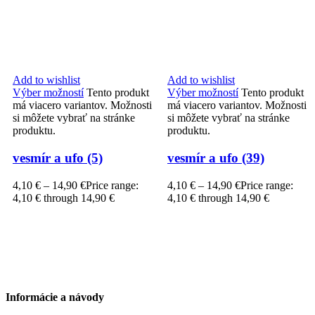
Add to wishlist
Add to wishlist
Výber možností
Tento produkt
Výber možností
Tento produkt
má viacero variantov. Možnosti
má viacero variantov. Možnosti
si môžete vybrať na stránke
si môžete vybrať na stránke
produktu.
produktu.
vesmír a ufo (5)
vesmír a ufo (39)
4,10
€
–
14,90
€
Price range:
4,10
€
–
14,90
€
Price range:
4,10 € through 14,90 €
4,10 € through 14,90 €
Informácie a návody