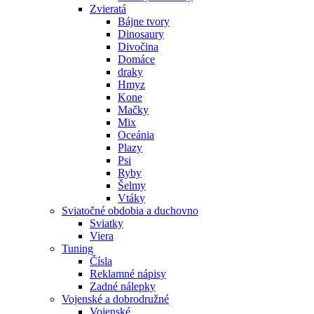
Zvieratá
Bájne tvory
Dinosaury
Divočina
Domáce
draky
Hmyz
Kone
Mačky
Mix
Oceánia
Plazy
Psi
Ryby
Šelmy
Vtáky
Sviatočné obdobia a duchovno
Sviatky
Viera
Tuning
Čísla
Reklamné nápisy
Zadné nálepky
Vojenské a dobrodružné
Vojenské