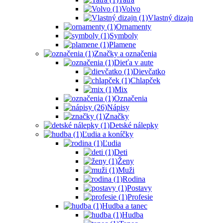
Volvo
Vlastný dizajn
Ornamenty
Symboly
Plamene
Značky a označenia
Dieťa v aute
Dievčatko
Chlapček
Mix
Označenia
Nápisy
Značky
Detské nálepky
Ľudia a koníčky
Ľudia
Deti
Ženy
Muži
Rodina
Postavy
Profesie
Hudba a tanec
Hudba