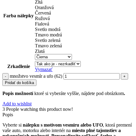
Žltá
Oranžová
Červená
Farba nálepky
Ružová
Fialová
Svetlo modrá
Tmavo modrá
Svetlo zelená
Tmavo zelená
Zlatá
Zrkadlenie
Vymazať
množstvo vesmír a ufo (62)
Pridať do košíka
Popis možností
ktoré si vyberáte vyššie, nájdete pod obrázkom
.
Add to wishlist
3
People watching this product now!
Popis
Vyberte si
nálepku s motívom vesmíru alebo UFO
, ktorá premení
vaše auto, motorku alebo interiér na
miesto plné tajomstiev a
nekonečných možností
.
Personalizujte veľkosť, farbu a