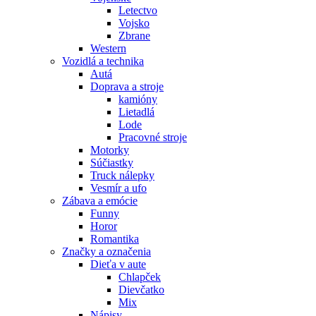
Letectvo
Vojsko
Zbrane
Western
Vozidlá a technika
Autá
Doprava a stroje
kamióny
Lietadlá
Lode
Pracovné stroje
Motorky
Súčiastky
Truck nálepky
Vesmír a ufo
Zábava a emócie
Funny
Horor
Romantika
Značky a označenia
Dieťa v aute
Chlapček
Dievčatko
Mix
Nápisy