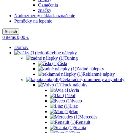
Označenia
značky
Nadrozmerný náklad- označenie
Pomôcky na lepenie
Search
0
items
0,00
€
Domov
Jednofarebné nálepky
Tuning
Čísla
Zadné nálepky
Reklamné nápisy
Dekoračné, oranmenty a symboly
Truck nálepky
Avia
Daf
Iveco
Liaz
Man
Mercedes
Renault
Scania
Tatra