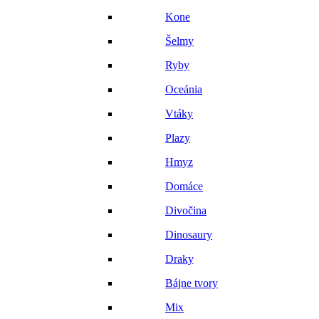
Kone
Šelmy
Ryby
Oceánia
Vtáky
Plazy
Hmyz
Domáce
Divočina
Dinosaury
Draky
Bájne tvory
Mix