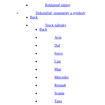
Reklamné nápisy
Dekoračné, oranmenty a symboly
Back
Truck nálepky
Back
Avia
Daf
Iveco
Liaz
Man
Mercedes
Renault
Scania
Tatra