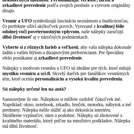
zrkadlové prevedenie
podľa svojich predstáv a vytvorte originálny
dizajn.
Vesmír a UFO
symbolizujú fascináciu neznámom a budúcnosťou,
čo perfektne oživí akýkoľvek povrch. Vyrezané z
kvalitnej fólie
odolnej voči poveternostným vplyvom
, naše nálepky zaručujú
dlhú životnosť
aj v náročných podmienkach.
Vyberte si z rôznych farieb a veľkostí
, aby vaša nálepka dokonale
ladila s vašim štýlom a dizajnovými preferenciami. Pre špeciálny
efekt ponúkame aj
zrkadlové prevedenie
.
Nálepky s motívom vesmíru a UFO sú ideálne pre tých, ktorí milujú
mystiku vesmíru a sci-fi
. Skvelý darček pre fanúšikov vesmírnych
tém, ktorí ocenia
personalizáciu a vysokú kvalitu prevedenia
.
Sú nálepky určené len na autá?
Samozrejme že nie. Nálepkou si môžete ozdobiť čokoľvek iné.
Napríklad: okno, notebook, zrkadlo, hrnček, motorku, nábytok a iné
predmety. Nálepka môže slúžiť aj ako dekorácia interiéru.
Skrášlenie vypínačov, stien a podobne. Nálepky sú zhotovené z
kvalitného materiálu, ktorý priľne na množstvo podkladov. Nálepka
má dlhú životnosť.