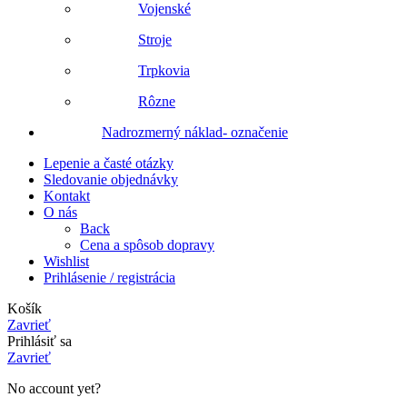
Vojenské
Stroje
Trpkovia
Rôzne
Nadrozmerný náklad- označenie
Lepenie a časté otázky
Sledovanie objednávky
Kontakt
O nás
Back
Cena a spôsob dopravy
Wishlist
Prihlásenie / registrácia
Košík
Zavrieť
Prihlásiť sa
Zavrieť
No account yet?