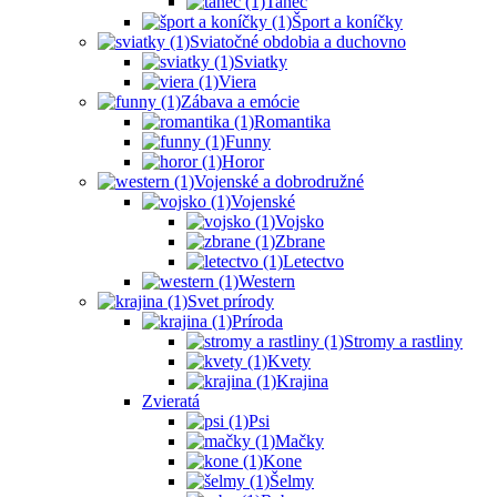
Tanec
Šport a koníčky
Sviatočné obdobia a duchovno
Sviatky
Viera
Zábava a emócie
Romantika
Funny
Horor
Vojenské a dobrodružné
Vojenské
Vojsko
Zbrane
Letectvo
Western
Svet prírody
Príroda
Stromy a rastliny
Kvety
Krajina
Zvieratá
Psi
Mačky
Kone
Šelmy