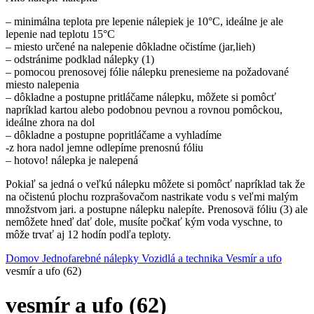
– minimálna teplota pre lepenie nálepiek je 10°C, ideálne je ale
lepenie nad teplotu 15°C
– miesto určené na nalepenie dôkladne očistíme (jar,lieh)
– odstránime podklad nálepky (1)
– pomocou prenosovej fólie nálepku prenesieme na požadované
miesto nalepenia
– dôkladne a postupne pritláčame nálepku, môžete si pomôcť
napríklad kartou alebo podobnou pevnou a rovnou pomôckou,
ideálne zhora na dol
– dôkladne a postupne popritláčame a vyhladíme
-z hora nadol jemne odlepíme prenosnú fóliu
– hotovo! nálepka je nalepená
Pokiaľ sa jedná o veľkú nálepku môžete si pomôcť napríklad tak že
na očistenú plochu rozprašovačom nastrikate vodu s veľmi malým
množstvom jari. a postupne nálepku nalepíte. Prenosovä fóliu (3) ale
nemôžete hneď dať dole, musíte počkať kým voda vyschne, to
môže trvať aj 12 hodín podľa teploty.
Domov
Jednofarebné nálepky
Vozidlá a technika
Vesmír a ufo
vesmír a ufo (62)
vesmír a ufo (62)