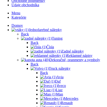
Obchodné podmienky
Údaje obchodníka
Menu
Kategórie
Domov
Jednofarebné nálepky
Back
Tuning
Back
Čísla
Zadné nálepky
Reklamné nápisy
Dekoračné, oranmenty a symboly
Back
Truck nálepky
Back
Avia
Daf
Iveco
Liaz
Man
Mercedes
Renault