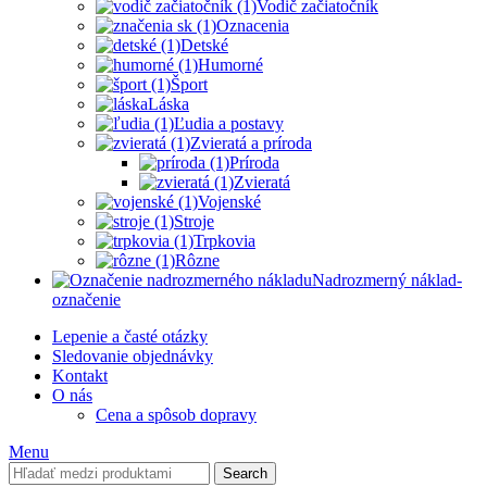
Vodič začiatočník
Oznacenia
Detské
Humorné
Šport
Láska
Ľudia a postavy
Zvieratá a príroda
Príroda
Zvieratá
Vojenské
Stroje
Trpkovia
Rôzne
Nadrozmerný náklad-
označenie
Lepenie a časté otázky
Sledovanie objednávky
Kontakt
O nás
Cena a spôsob dopravy
Menu
Search