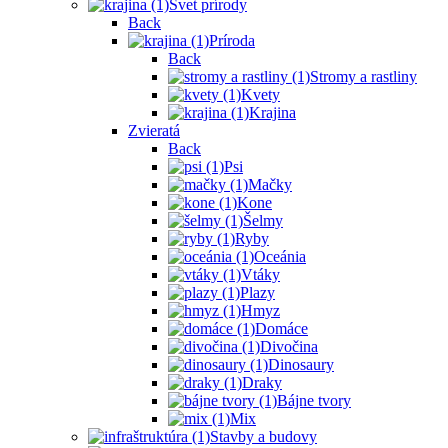
Svet prírody
Back
Príroda
Back
Stromy a rastliny
Kvety
Krajina
Zvieratá
Back
Psi
Mačky
Kone
Šelmy
Ryby
Oceánia
Vtáky
Plazy
Hmyz
Domáce
Divočina
Dinosaury
Draky
Bájne tvory
Mix
Stavby a budovy