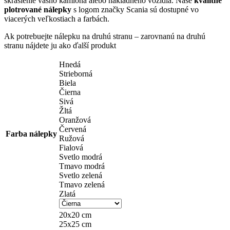
skrášlenie vášho kamióna alebo nákladného vozidla. Naše
kvalitné
plotrované nálepky
s logom značky Scania sú dostupné vo
viacerých veľkostiach a farbách.
Ak potrebuejte nálepku na druhú stranu – zarovnanú na druhú
stranu nájdete ju ako ďalší produkt
Hnedá
Strieborná
Biela
Čierna
Sivá
Žltá
Oranžová
Červená
Farba nálepky
Ružová
Fialová
Svetlo modrá
Tmavo modrá
Svetlo zelená
Tmavo zelená
Zlatá
20x20 cm
25x25 cm