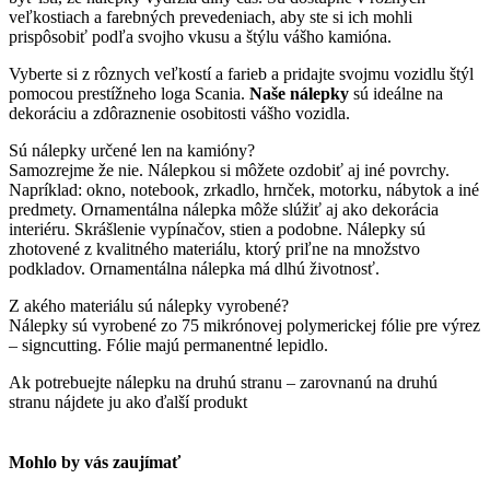
veľkostiach a farebných prevedeniach, aby ste si ich mohli
prispôsobiť podľa svojho vkusu a štýlu vášho kamióna.
Vyberte si z rôznych veľkostí a farieb a pridajte svojmu vozidlu štýl
pomocou prestížneho loga Scania.
Naše nálepky
sú ideálne na
dekoráciu a zdôraznenie osobitosti vášho vozidla.
Sú nálepky určené len na kamióny?
Samozrejme že nie. Nálepkou si môžete ozdobiť aj iné povrchy.
Napríklad: okno, notebook, zrkadlo, hrnček, motorku, nábytok a iné
predmety. Ornamentálna nálepka môže slúžiť aj ako dekorácia
interiéru. Skrášlenie vypínačov, stien a podobne. Nálepky sú
zhotovené z kvalitného materiálu, ktorý priľne na množstvo
podkladov. Ornamentálna nálepka má dlhú životnosť.
Z akého materiálu sú nálepky vyrobené?
Nálepky sú vyrobené zo 75 mikrónovej polymerickej fólie pre výrez
– signcutting. Fólie majú permanentné lepidlo.
Ak potrebuejte nálepku na druhú stranu – zarovnanú na druhú
stranu nájdete ju ako ďalší produkt
Mohlo by vás zaujímať