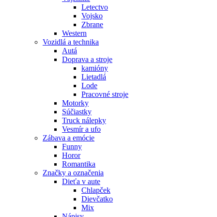
Letectvo
Vojsko
Zbrane
Western
Vozidlá a technika
Autá
Doprava a stroje
kamióny
Lietadlá
Lode
Pracovné stroje
Motorky
Súčiastky
Truck nálepky
Vesmír a ufo
Zábava a emócie
Funny
Horor
Romantika
Značky a označenia
Dieťa v aute
Chlapček
Dievčatko
Mix
Nápisy