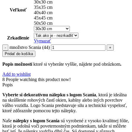
30x30 cm
35x35 cm
Veľkosť
40x40 cm
45x45 cm
50x50 cm
Zrkadlenie
Vymazať
množstvo Scania (44)
Pridať do košíka
Popis možností
ktoré si vyberáte vyššie, nájdete pod obrázkom
.
Add to wishlist
8
People watching this product now!
Popis
Vyberte si dekoratívnu nálepku s logom Scania
, ktorá je ideálna
na skrášlenie rohových častí okien, kabíny alebo iných povrchov
vášho vozidla. Logo Scania predstavuje silu a technickú vyspelosť,
ktoré zdôrazníte pomocou tejto nálepky.
Naše
nálepky s logom Scania
sú vyrobené z vysoko kvalitnej fólie,
ktorá je odolná voči poveternostným podmienkam, takže si môžete
byť istí, že nálepky vydržia dlhý čas. Sú dostupné v rôznych