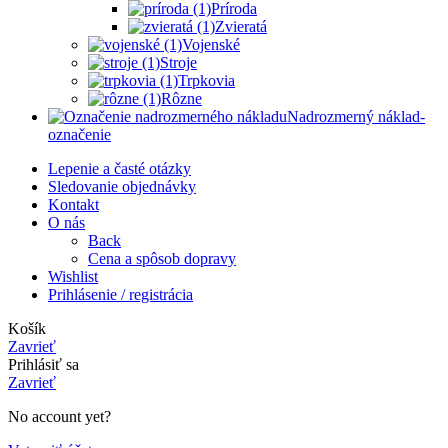
Príroda
Zvieratá
Vojenské
Stroje
Trpkovia
Rôzne
Nadrozmerný náklad-
označenie
Lepenie a časté otázky
Sledovanie objednávky
Kontakt
O nás
Back
Cena a spôsob dopravy
Wishlist
Prihlásenie / registrácia
Košík
Zavrieť
Prihlásiť sa
Zavrieť
No account yet?