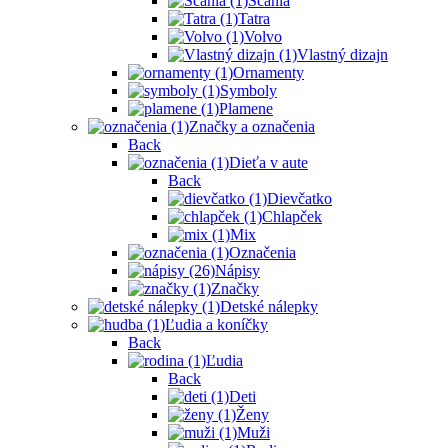
Scania
Tatra
Volvo
Vlastný dizajn
Ornamenty
Symboly
Plamene
Značky a označenia
Back
Dieťa v aute
Back
Dievčatko
Chlapček
Mix
Označenia
Nápisy
Značky
Detské nálepky
Ľudia a koníčky
Back
Ľudia
Back
Deti
Ženy
Muži