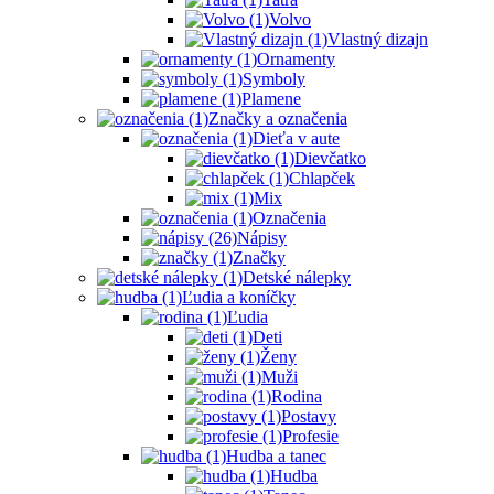
Volvo
Vlastný dizajn
Ornamenty
Symboly
Plamene
Značky a označenia
Dieťa v aute
Dievčatko
Chlapček
Mix
Označenia
Nápisy
Značky
Detské nálepky
Ľudia a koníčky
Ľudia
Deti
Ženy
Muži
Rodina
Postavy
Profesie
Hudba a tanec
Hudba