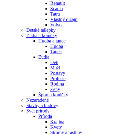
Renault
Scania
Tatra
Vlastný dizajn
Volvo
Detské nálepky
Ľudia a koníčky
Hudba a tanec
Hudba
Tanec
Ľudia
Deti
Muži
Postavy
Profesie
Rodina
Ženy
Šport a koníčky
Nezaradené
Stavby a budovy
Svet prírody
Príroda
Krajina
Kvety
Stromy a rastliny