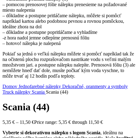
– pomocou prenosovej fólie nálepku prenesieme na požadované
miesto nalepenia
– dôkladne a postupne pritláčame nálepku, môžete si pomôcť
napríklad kartou alebo podobnou pevnou a rovnou pomôckou,
ideálne zhora na dol
– dôkladne a postupne popritláčame a vyhladíme
-z hora nadol jemne odlepíme prenosnú fóliu
– hotovo! nálepka je nalepená
Pokiaľ sa jedná o veľkú nálepku môžete si pomôcť napríklad tak že
na očistenú plochu rozprašovačom nastrikate vodu s veľmi malým
množstvom jari. a postupne nálepku nalepíte. Prenosovä fóliu (3) ale
nemôžete hneď dať dole, musíte počkať kým voda vyschne, to
môže trvať aj 12 hodín podľa teploty.
Domov
Jednofarebné nálepky
Dekoračné, oranmenty a symboly
Truck nálepky
Scania
Scania (44)
Scania (44)
5,35
€
–
11,50
€
Price range: 5,35 € through 11,50 €
Vyberte si dekoratívnu nálepku s logom Scania
, ideálnu na