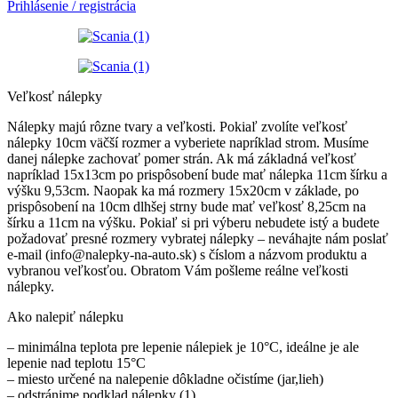
Prihlásenie / registrácia
Veľkosť nálepky
Nálepky majú rôzne tvary a veľkosti. Pokiaľ zvolíte veľkosť
nálepky 10cm väčší rozmer a vyberiete napríklad strom. Musíme
danej nálepke zachovať pomer strán. Ak má základná veľkosť
napríklad 15x13cm po prispôsobení bude mať nálepka 11cm šírku a
výšku 9,53cm. Naopak ka má rozmery 15x20cm v základe, po
prispôsobení na 10cm dlhšej strny bude mať veľkosť 8,25cm na
šírku a 11cm na výšku. Pokiaľ si pri výberu nebudete istý a budete
požadovať presné rozmery vybratej nálepky – neváhajte nám poslať
e-mail (info@nalepky-na-auto.sk) s číslom a názvom produktu a
vybranou veľkosťou. Obratom Vám pošleme reálne veľkosti
nálepky.
Ako nalepiť nálepku
– minimálna teplota pre lepenie nálepiek je 10°C, ideálne je ale
lepenie nad teplotu 15°C
– miesto určené na nalepenie dôkladne očistíme (jar,lieh)
– odstránime podklad nálepky (1)