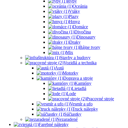
Ryby
Oceánia
Vtáky
Plazy
Hmyz
Domáce
Divočina
Dinosaury
Draky
Bájne tvory
Mix
Stavby a budovy
Vozidlá a technika
Autá
Motorky
Doprava a stroje
Kamióny
Lietadlá
Lode
Pracovné stroje
Vesmír a ufo
Truck nálepky
Súčiastky
Nezaradené
Farebné nálepky