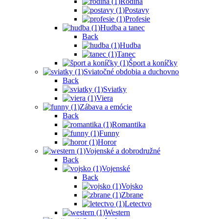
Rodina
Postavy
Profesie
Hudba a tanec
Back
Hudba
Tanec
Šport a koníčky
Sviatočné obdobia a duchovno
Back
Sviatky
Viera
Zábava a emócie
Back
Romantika
Funny
Horor
Vojenské a dobrodružné
Back
Vojenské
Back
Vojsko
Zbrane
Letectvo
Western