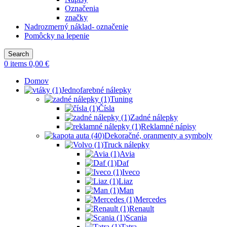
Označenia
značky
Nadrozmerný náklad- označenie
Pomôcky na lepenie
Search
0
items
0,00
€
Domov
Jednofarebné nálepky
Tuning
Čísla
Zadné nálepky
Reklamné nápisy
Dekoračné, oranmenty a symboly
Truck nálepky
Avia
Daf
Iveco
Liaz
Man
Mercedes
Renault
Scania
Tatra