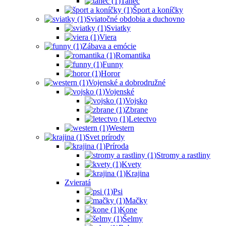
Tanec
Šport a koníčky
Sviatočné obdobia a duchovno
Sviatky
Viera
Zábava a emócie
Romantika
Funny
Horor
Vojenské a dobrodružné
Vojenské
Vojsko
Zbrane
Letectvo
Western
Svet prírody
Príroda
Stromy a rastliny
Kvety
Krajina
Zvieratá
Psi
Mačky
Kone
Šelmy