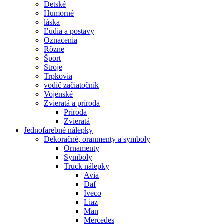
Detské
Humorné
láska
Ľudia a postavy
Oznacenia
Rôzne
Šport
Stroje
Trpkovia
vodič začiatočník
Vojenské
Zvieratá a príroda
Príroda
Zvieratá
Jednofarebné nálepky
Dekoračné, oranmenty a symboly
Ornamenty
Symboly
Truck nálepky
Avia
Daf
Iveco
Liaz
Man
Mercedes