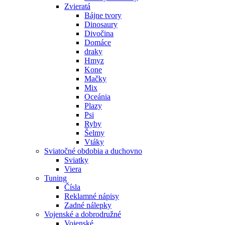
Zvieratá
Bájne tvory
Dinosaury
Divočina
Domáce
draky
Hmyz
Kone
Mačky
Mix
Oceánia
Plazy
Psi
Ryby
Šelmy
Vtáky
Sviatočné obdobia a duchovno
Sviatky
Viera
Tuning
Čísla
Reklamné nápisy
Zadné nálepky
Vojenské a dobrodružné
Vojenské