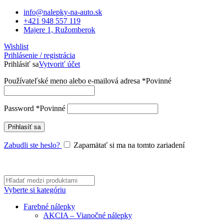
info@nalepky-na-auto.sk
+421 948 557 119
Majere 1, Ružomberok
Wishlist
Prihlásenie / registrácia
Prihlásiť sa
Vytvoriť účet
Používateľské meno alebo e-mailová adresa
*
Povinné
Password
*
Povinné
Prihlasíť sa
Zabudli ste heslo?
Zapamätať si ma na tomto zariadení
Vyberte si kategóriu
Farebné nálepky
AKCIA – Vianočné nálepky