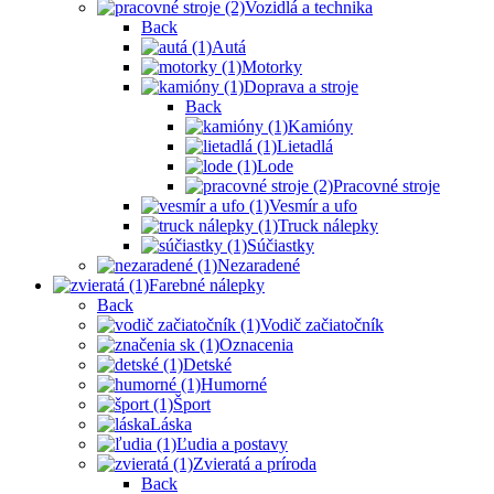
Vozidlá a technika
Back
Autá
Motorky
Doprava a stroje
Back
Kamióny
Lietadlá
Lode
Pracovné stroje
Vesmír a ufo
Truck nálepky
Súčiastky
Nezaradené
Farebné nálepky
Back
Vodič začiatočník
Oznacenia
Detské
Humorné
Šport
Láska
Ľudia a postavy
Zvieratá a príroda
Back