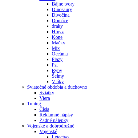
Bájne tvory
Dinosaury
Divočina
Domáce
draky
Hmyz
Kone
Mačky
Mix
Oceánia
Plazy
Psi
Ryby
Šelmy
Vtáky
Sviatočné obdobia a duchovno
Sviatky
Viera
Tuning
Čísla
Reklamné nápisy
Zadné nálepky
Vojenské a dobrodružné
Vojenské
Letectvo