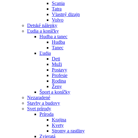
Scania
Tatra
Vlastný dizajn
Volvo
Detské nálepky
Ľudia a koníčky
Hudba a tanec
Hudba
Tanec
Ľudia
Deti
Muži
Postavy
Profesie
Rodina
Ženy
Šport a koníčky
Nezaradené
Stavby a budovy
Svet prírody
Príroda
Krajina
Kvety
Stromy a rastliny
Zvieratá