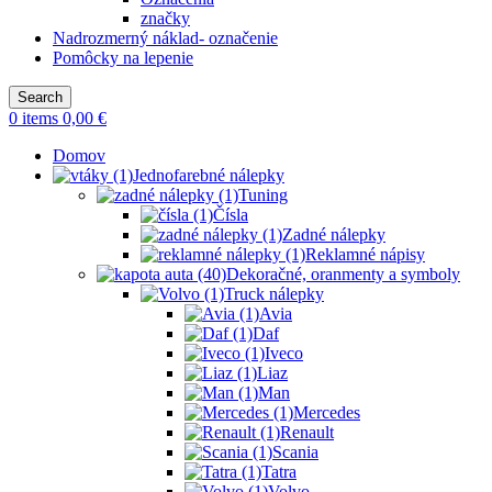
značky
Nadrozmerný náklad- označenie
Pomôcky na lepenie
Search
0
items
0,00
€
Domov
Jednofarebné nálepky
Tuning
Čísla
Zadné nálepky
Reklamné nápisy
Dekoračné, oranmenty a symboly
Truck nálepky
Avia
Daf
Iveco
Liaz
Man
Mercedes
Renault
Scania
Tatra
Volvo