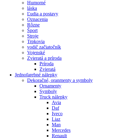
Humorné
láska
Ľudia a postavy
Oznacenia
Rôzne
Šport
Stroje
Trpkovia
vodič začiatočník
Vojenské
Zvieratá a príroda
Príroda
Zvieratá
Jednofarebné nálepky
Dekoračné, oranmenty a symboly
Ornamenty
Symboly
Truck nálepky
Avia
Daf
Iveco
Liaz
Man
Mercedes
Renault