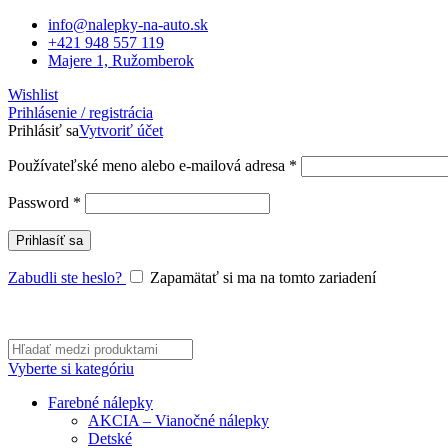
info@nalepky-na-auto.sk
+421 948 557 119
Majere 1, Ružomberok
Wishlist
Prihlásenie / registrácia
Prihlásiť sa
Vytvoriť účet
Povinné
Používateľské meno alebo e-mailová adresa
*
Povinné
Password
*
Prihlasíť sa
Zabudli ste heslo?
Zapamätať si ma na tomto zariadení
Vyberte si kategóriu
Farebné nálepky
AKCIA – Vianočné nálepky
Detské