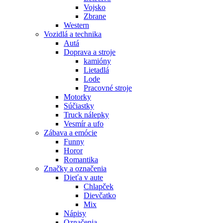
Vojsko
Zbrane
Western
Vozidlá a technika
Autá
Doprava a stroje
kamióny
Lietadlá
Lode
Pracovné stroje
Motorky
Súčiastky
Truck nálepky
Vesmír a ufo
Zábava a emócie
Funny
Horor
Romantika
Značky a označenia
Dieťa v aute
Chlapček
Dievčatko
Mix
Nápisy
Označenia