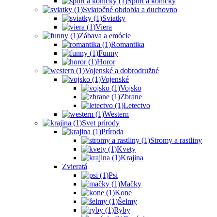
Šport a koníčky
Sviatočné obdobia a duchovno
Sviatky
Viera
Zábava a emócie
Romantika
Funny
Horor
Vojenské a dobrodružné
Vojenské
Vojsko
Zbrane
Letectvo
Western
Svet prírody
Príroda
Stromy a rastliny
Kvety
Krajina
Zvieratá
Psi
Mačky
Kone
Šelmy
Ryby