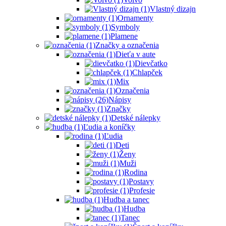
Vlastný dizajn
Ornamenty
Symboly
Plamene
Značky a označenia
Dieťa v aute
Dievčatko
Chlapček
Mix
Označenia
Nápisy
Značky
Detské nálepky
Ľudia a koníčky
Ľudia
Deti
Ženy
Muži
Rodina
Postavy
Profesie
Hudba a tanec
Hudba
Tanec