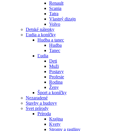
Renault
Scania
Tatra
Vlastný dizajn
Volvo
Detské nálepky
Ľudia a koníčky
Hudba a tanec
Hudba
Tanec
Ľudia
Deti
Muži
Postavy
Profesie
Rodina
Ženy
Šport a koníčky
Nezaradené
Stavby a budovy
Svet prírody
Príroda
Krajina
Kvety
Stromy a rastliny