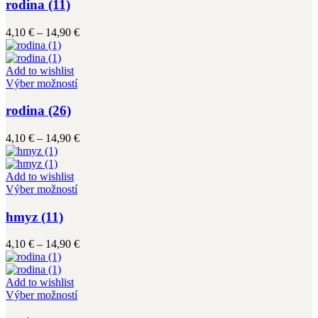
má
rodina (11)
produktu.
viacero
variantov.
Price
4,10
€
–
14,90
€
Možnosti
range:
si
4,10 €
môžete
through
Add to wishlist
vybrať
Tento
14,90 €
Výber možností
na
produkt
stránke
má
rodina (26)
produktu.
viacero
variantov.
Price
4,10
€
–
14,90
€
Možnosti
range:
si
4,10 €
môžete
through
Add to wishlist
vybrať
Tento
14,90 €
Výber možností
na
produkt
stránke
má
hmyz (11)
produktu.
viacero
variantov.
Price
4,10
€
–
14,90
€
Možnosti
range:
si
4,10 €
môžete
through
Add to wishlist
vybrať
Tento
14,90 €
Výber možností
na
produkt
stránke