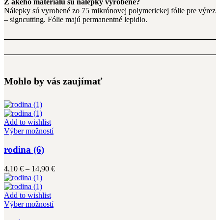
Z akého materiálu sú nálepky vyrobené?
Nálepky sú vyrobené zo 75 mikrónovej polymerickej fólie pre výrez
– signcutting. Fólie majú permanentné lepidlo.
Mohlo by vás zaujímať
Add to wishlist
Tento
Výber možností
produkt
má
rodina (6)
viacero
variantov.
Price
4,10
€
–
14,90
€
Možnosti
range:
si
4,10 €
môžete
through
Add to wishlist
vybrať
Tento
14,90 €
Výber možností
na
produkt
stránke