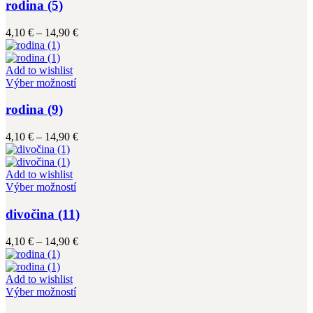
má
rodina (5)
produktu.
viacero
variantov.
Price
4,10
€
–
14,90
€
Možnosti
range:
si
4,10 €
môžete
through
Add to wishlist
vybrať
Tento
14,90 €
Výber možností
na
produkt
stránke
má
rodina (9)
produktu.
viacero
variantov.
Price
4,10
€
–
14,90
€
Možnosti
range:
si
4,10 €
môžete
through
Add to wishlist
vybrať
Tento
14,90 €
Výber možností
na
produkt
stránke
má
divočina (11)
produktu.
viacero
variantov.
Price
4,10
€
–
14,90
€
Možnosti
range:
si
4,10 €
môžete
through
Add to wishlist
vybrať
Tento
14,90 €
Výber možností
na
produkt
stránke