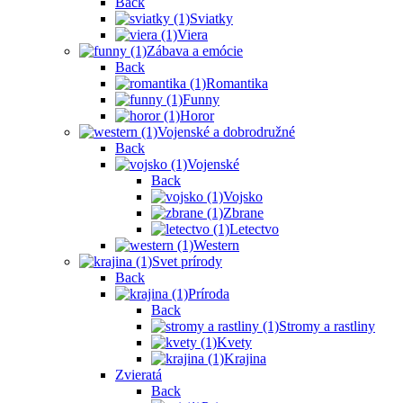
Back
Sviatky
Viera
Zábava a emócie
Back
Romantika
Funny
Horor
Vojenské a dobrodružné
Back
Vojenské
Back
Vojsko
Zbrane
Letectvo
Western
Svet prírody
Back
Príroda
Back
Stromy a rastliny
Kvety
Krajina
Zvieratá
Back