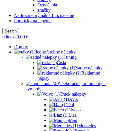
Označenia
značky
Nadrozmerný náklad- označenie
Pomôcky na lepenie
Search
0
items
0,00
€
Domov
Jednofarebné nálepky
Tuning
Čísla
Zadné nálepky
Reklamné
nápisy
Dekoračné, oranmenty a
symboly
Truck nálepky
Avia
Daf
Iveco
Liaz
Man
Mercedes
Renault