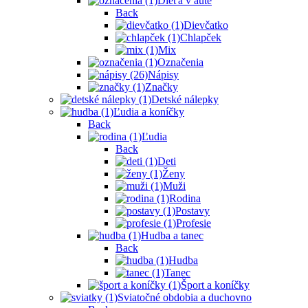
Dieťa v aute
Back
Dievčatko
Chlapček
Mix
Označenia
Nápisy
Značky
Detské nálepky
Ľudia a koníčky
Back
Ľudia
Back
Deti
Ženy
Muži
Rodina
Postavy
Profesie
Hudba a tanec
Back
Hudba
Tanec
Šport a koníčky
Sviatočné obdobia a duchovno