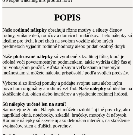
6
People watching this product now!
POPIS
Naše
rodinné nálepky
obsahujú rôzne motívy a siluety členov
rodiny, vrátane detí, rodičov a domácich miláčikov. Tieto nálepky sú
ideálne pre tých, ktorí chcú na svojom vozidle alebo iných
predmetoch vyjadriť rodinné hodnoty alebo pridať osobný dotyk.
Naše
plotrované nálepky
sú vyrobené z kvalitnej fólie, ktorá je
odolná voči poveternostným podmienkam, takže vydržia dlhý čas aj
pri vonkajšom použití. Vďaka rôznym veľkostiam a farebným
možnostiam si môžete nálepku prispôsobiť podľa svojich predstáv.
Vyberte si zo širokej ponuky a pridajte svojmu autu alebo iným
povrchom originálny a rodinný vzhľad.
Naše nálepky
sú ideálne na
skrášlenie áut, okien alebo interiérov a vyjadrenie rodinnej hrdosti.
Sú nálepky určené len na autá?
Samozrejme že nie. Nálepkami môžete ozdobiť aj iné povrchy, ako
napríklad okná, notebooky, zrkadlá, hrnčeky, motorky či nábytok.
Rodinné nálepky sú skvelé aj ako dekorácia interiéru, na skrášlenie
vypínačov, stien a ďalších povrchov.