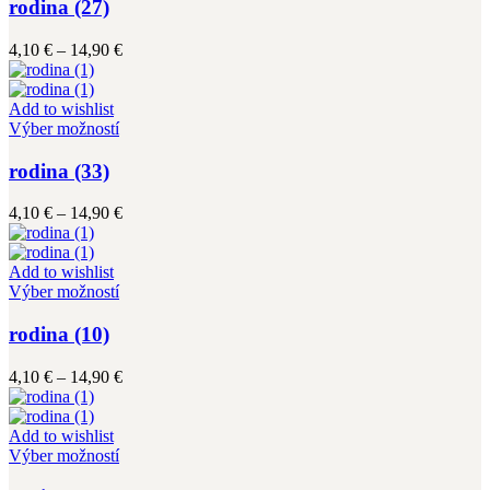
má
rodina (27)
produktu.
viacero
variantov.
Price
4,10
€
–
14,90
€
Možnosti
range:
si
4,10 €
môžete
through
Add to wishlist
vybrať
Tento
14,90 €
Výber možností
na
produkt
stránke
má
rodina (33)
produktu.
viacero
variantov.
Price
4,10
€
–
14,90
€
Možnosti
range:
si
4,10 €
môžete
through
Add to wishlist
vybrať
Tento
14,90 €
Výber možností
na
produkt
stránke
má
rodina (10)
produktu.
viacero
variantov.
Price
4,10
€
–
14,90
€
Možnosti
range:
si
4,10 €
môžete
through
Add to wishlist
vybrať
Tento
14,90 €
Výber možností
na
produkt
stránke