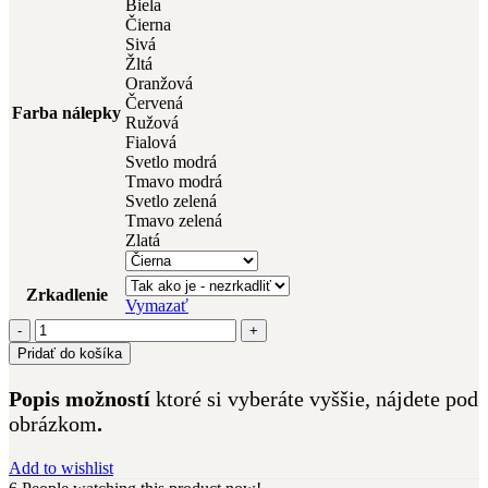
Biela
Čierna
Sivá
Žltá
Oranžová
Červená
Farba nálepky
Ružová
Fialová
Svetlo modrá
Tmavo modrá
Svetlo zelená
Tmavo zelená
Zlatá
Zrkadlenie
Vymazať
množstvo
rodina
Pridať do košíka
(15)
Popis možností
ktoré si vyberáte vyššie, nájdete pod
obrázkom
.
Add to wishlist