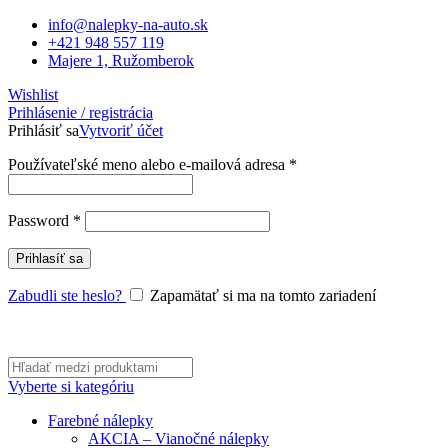
info@nalepky-na-auto.sk
+421 948 557 119
Majere 1, Ružomberok
Wishlist
Prihlásenie / registrácia
Prihlásiť sa
Vytvoriť účet
Povinné
Používateľské meno alebo e-mailová adresa
*
Povinné
Password
*
Prihlasíť sa
Zabudli ste heslo?
Zapamätať si ma na tomto zariadení
Vyberte si kategóriu
Farebné nálepky
AKCIA – Vianočné nálepky