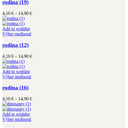
má
rodina (19)
produktu.
viacero
variantov.
Price
4,10
€
–
14,90
€
Možnosti
range:
si
4,10 €
môžete
through
Add to wishlist
vybrať
Tento
14,90 €
Výber možností
na
produkt
stránke
má
rodina (12)
produktu.
viacero
variantov.
Price
4,10
€
–
14,90
€
Možnosti
range:
si
4,10 €
môžete
through
Add to wishlist
vybrať
Tento
14,90 €
Výber možností
na
produkt
stránke
má
rodina (16)
produktu.
viacero
variantov.
Price
4,10
€
–
14,90
€
Možnosti
range:
si
4,10 €
môžete
through
Add to wishlist
vybrať
Tento
14,90 €
Výber možností
na
produkt
stránke