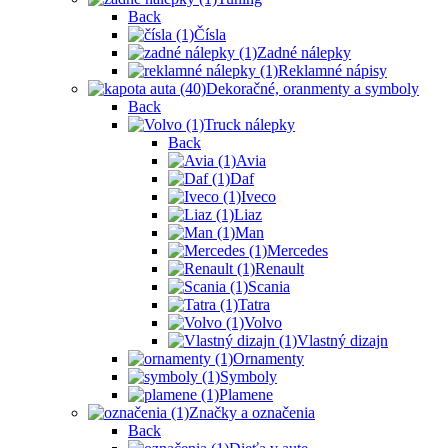
Back
Čísla
Zadné nálepky
Reklamné nápisy
Dekoračné, oranmenty a symboly
Back
Truck nálepky
Back
Avia
Daf
Iveco
Liaz
Man
Mercedes
Renault
Scania
Tatra
Volvo
Vlastný dizajn
Ornamenty
Symboly
Plamene
Značky a označenia
Back