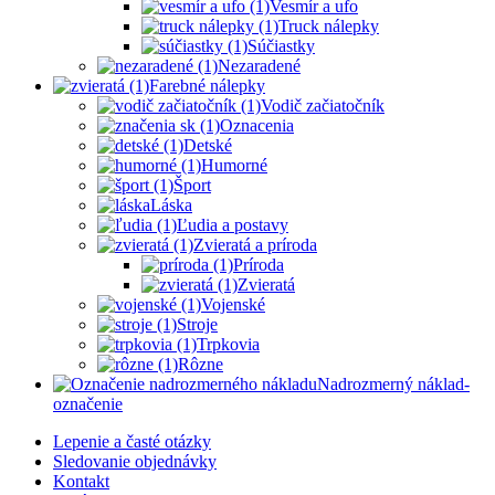
Vesmír a ufo
Truck nálepky
Súčiastky
Nezaradené
Farebné nálepky
Vodič začiatočník
Oznacenia
Detské
Humorné
Šport
Láska
Ľudia a postavy
Zvieratá a príroda
Príroda
Zvieratá
Vojenské
Stroje
Trpkovia
Rôzne
Nadrozmerný náklad-
označenie
Lepenie a časté otázky
Sledovanie objednávky
Kontakt