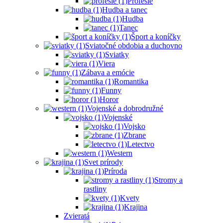
Profesie
Hudba a tanec
Hudba
Tanec
Šport a koníčky
Sviatočné obdobia a duchovno
Sviatky
Viera
Zábava a emócie
Romantika
Funny
Horor
Vojenské a dobrodružné
Vojenské
Vojsko
Zbrane
Letectvo
Western
Svet prírody
Príroda
Stromy a
rastliny
Kvety
Krajina
Zvieratá