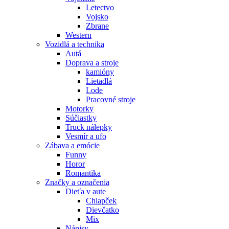
Letectvo
Vojsko
Zbrane
Western
Vozidlá a technika
Autá
Doprava a stroje
kamióny
Lietadlá
Lode
Pracovné stroje
Motorky
Súčiastky
Truck nálepky
Vesmír a ufo
Zábava a emócie
Funny
Horor
Romantika
Značky a označenia
Dieťa v aute
Chlapček
Dievčatko
Mix
Nápisy