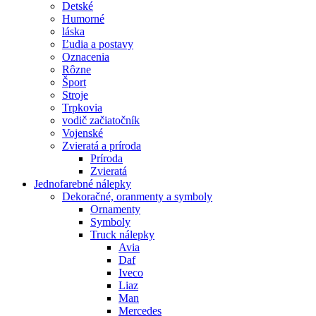
Detské
Humorné
láska
Ľudia a postavy
Oznacenia
Rôzne
Šport
Stroje
Trpkovia
vodič začiatočník
Vojenské
Zvieratá a príroda
Príroda
Zvieratá
Jednofarebné nálepky
Dekoračné, oranmenty a symboly
Ornamenty
Symboly
Truck nálepky
Avia
Daf
Iveco
Liaz
Man
Mercedes