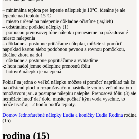
– minimálna teplota pre lepenie nálepiek je 10°C, ideálne je ale
lepenie nad teplotu 15°C
– miesto určené na nalepenie dôkladne očistíme (jar,lieh)
– odstránime podklad nálepky (1)
– pomocou prenosovej fólie nálepku prenesieme na požadované
miesto nalepenia
– dôkladne a postupne pritláčame nálepku, môžete si pomôcť
napríklad kartou alebo podobnou pevnou a rovnou pomôckou,
ideálne zhora na dol
– dôkladne a postupne popritláčame a vyhladíme
-z hora nadol jemne odlepíme prenosnú fóliu
– hotovo! nálepka je nalepená
Pokiaľ sa jedná o veľkú nálepku môžete si pomôcť napríklad tak že
na očistenú plochu rozprašovačom nastrikate vodu s veľmi malým
množstvom jari. a postupne nálepku nalepíte. Prenosovä fóliu (3) ale
nemôžete hneď dať dole, musíte počkať kým voda vyschne, to
môže trvať aj 12 hodín podľa teploty.
Domov
Jednofarebné nálepky
Ľudia a koníčky
Ľudia
Rodina
rodina
(15)
rodina (15)