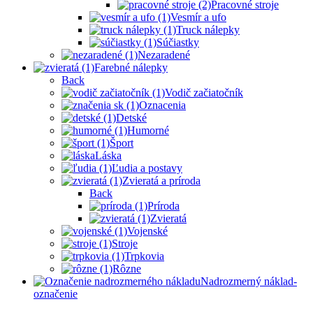
Pracovné stroje
Vesmír a ufo
Truck nálepky
Súčiastky
Nezaradené
Farebné nálepky
Back
Vodič začiatočník
Oznacenia
Detské
Humorné
Šport
Láska
Ľudia a postavy
Zvieratá a príroda
Back
Príroda
Zvieratá
Vojenské
Stroje
Trpkovia
Rôzne
Nadrozmerný náklad-
označenie