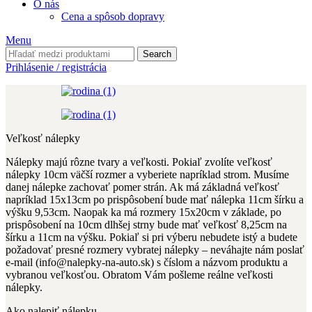
O nás
Cena a spôsob dopravy
Menu
Search
Prihlásenie / registrácia
Veľkosť nálepky
Nálepky majú rôzne tvary a veľkosti. Pokiaľ zvolíte veľkosť
nálepky 10cm väčší rozmer a vyberiete napríklad strom. Musíme
danej nálepke zachovať pomer strán. Ak má základná veľkosť
napríklad 15x13cm po prispôsobení bude mať nálepka 11cm šírku a
výšku 9,53cm. Naopak ka má rozmery 15x20cm v základe, po
prispôsobení na 10cm dlhšej strny bude mať veľkosť 8,25cm na
šírku a 11cm na výšku. Pokiaľ si pri výberu nebudete istý a budete
požadovať presné rozmery vybratej nálepky – neváhajte nám poslať
e-mail (info@nalepky-na-auto.sk) s číslom a názvom produktu a
vybranou veľkosťou. Obratom Vám pošleme reálne veľkosti
nálepky.
Ako nalepiť nálepku