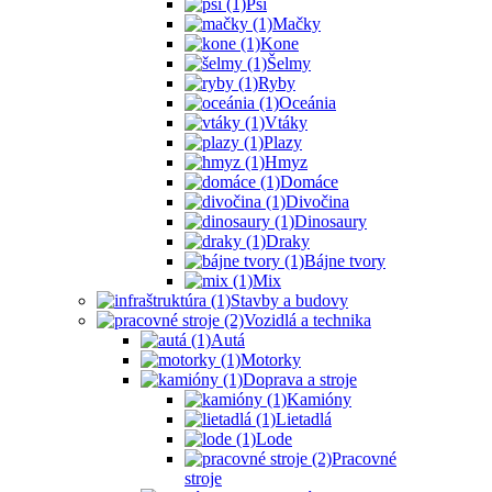
Psi
Mačky
Kone
Šelmy
Ryby
Oceánia
Vtáky
Plazy
Hmyz
Domáce
Divočina
Dinosaury
Draky
Bájne tvory
Mix
Stavby a budovy
Vozidlá a technika
Autá
Motorky
Doprava a stroje
Kamióny
Lietadlá
Lode
Pracovné
stroje