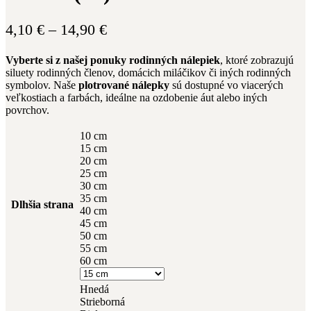
Price
4,10
€
–
14,90
€
range:
Vyberte si z našej ponuky rodinných nálepiek
, ktoré zobrazujú
4,10 €
siluety rodinných členov, domácich miláčikov či iných rodinných
through
symbolov. Naše
plotrované nálepky
sú dostupné vo viacerých
veľkostiach a farbách, ideálne na ozdobenie áut alebo iných
14,90 €
povrchov.
10 cm
15 cm
20 cm
25 cm
30 cm
35 cm
Dlhšia strana
40 cm
45 cm
50 cm
55 cm
60 cm
Hnedá
Strieborná