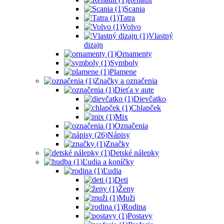
Scania
Tatra
Volvo
Vlastný
dizajn
Ornamenty
Symboly
Plamene
Značky a označenia
Dieťa v aute
Dievčatko
Chlapček
Mix
Označenia
Nápisy
Značky
Detské nálepky
Ľudia a koníčky
Ľudia
Deti
Ženy
Muži
Rodina
Postavy