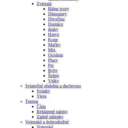
Zvieratá
Bájne tvory
Dinosaury
Divočina
Domáce
draky
Hmyz
Kone
Mačky
Mix
Oceánia
Plazy
Psi
Ryby
Šelmy
Vtáky
Sviatočné obdobia a duchovno
Sviatky
Viera
Tuning
Čísla
Reklamné nápisy
Zadné nálepky
Vojenské a dobrodružné
Vojenské