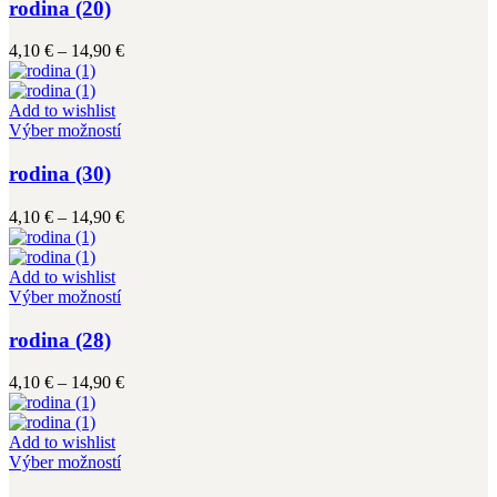
má
rodina (20)
produktu.
viacero
variantov.
Price
4,10
€
–
14,90
€
Možnosti
range:
si
4,10 €
môžete
through
Add to wishlist
vybrať
Tento
14,90 €
Výber možností
na
produkt
stránke
má
rodina (30)
produktu.
viacero
variantov.
Price
4,10
€
–
14,90
€
Možnosti
range:
si
4,10 €
môžete
through
Add to wishlist
vybrať
Tento
14,90 €
Výber možností
na
produkt
stránke
má
rodina (28)
produktu.
viacero
variantov.
Price
4,10
€
–
14,90
€
Možnosti
range:
si
4,10 €
môžete
through
Add to wishlist
vybrať
Tento
14,90 €
Výber možností
na
produkt
stránke