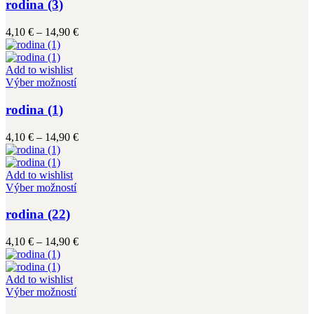
má
rodina (3)
produktu.
viacero
variantov.
Price
4,10
€
–
14,90
€
Možnosti
range:
si
4,10 €
môžete
through
Add to wishlist
vybrať
Tento
14,90 €
Výber možností
na
produkt
stránke
má
rodina (1)
produktu.
viacero
variantov.
Price
4,10
€
–
14,90
€
Možnosti
range:
si
4,10 €
môžete
through
Add to wishlist
vybrať
Tento
14,90 €
Výber možností
na
produkt
stránke
má
rodina (22)
produktu.
viacero
variantov.
Price
4,10
€
–
14,90
€
Možnosti
range:
si
4,10 €
môžete
through
Add to wishlist
vybrať
Tento
14,90 €
Výber možností
na
produkt
stránke