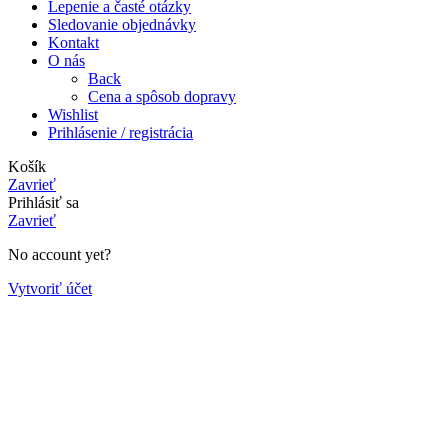
Lepenie a časté otázky
Sledovanie objednávky
Kontakt
O nás
Back
Cena a spôsob dopravy
Wishlist
Prihlásenie / registrácia
Košík
Zavrieť
Prihlásiť sa
Zavrieť
No account yet?
Vytvoriť účet