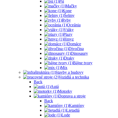
Psi
Mačky
Kone
Šelmy
Ryby
Oceánia
Vtáky
Plazy
Hmyz
Domáce
Divočina
Dinosaury
Draky
Bájne tvory
Mix
Stavby a budovy
Vozidlá a technika
Back
Autá
Motorky
Doprava a stroje
Back
Kamióny
Lietadlá
Lode