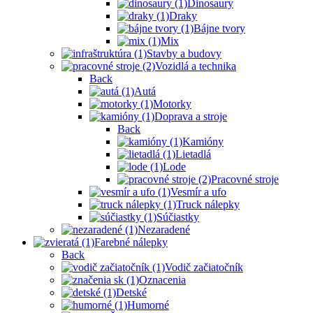
Dinosaury
Draky
Bájne tvory
Mix
Stavby a budovy
Vozidlá a technika
Back
Autá
Motorky
Doprava a stroje
Back
Kamióny
Lietadlá
Lode
Pracovné stroje
Vesmír a ufo
Truck nálepky
Súčiastky
Nezaradené
Farebné nálepky
Back
Vodič začiatočník
Oznacenia
Detské
Humorné