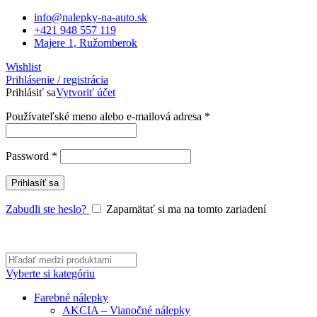
info@nalepky-na-auto.sk
+421 948 557 119
Majere 1, Ružomberok
Wishlist
Prihlásenie / registrácia
Prihlásiť sa
Vytvoriť účet
Povinné
Používateľské meno alebo e-mailová adresa
*
Povinné
Password
*
Prihlasíť sa
Zabudli ste heslo?
Zapamätať si ma na tomto zariadení
Vyberte si kategóriu
Farebné nálepky
AKCIA – Vianočné nálepky