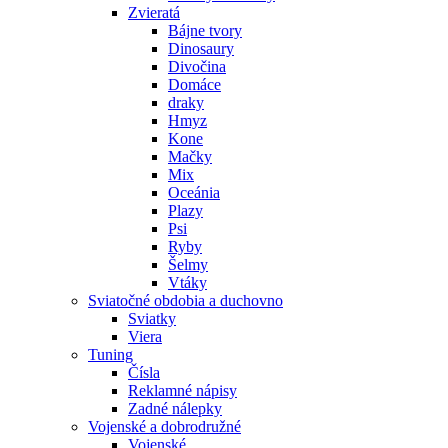
Zvieratá
Bájne tvory
Dinosaury
Divočina
Domáce
draky
Hmyz
Kone
Mačky
Mix
Oceánia
Plazy
Psi
Ryby
Šelmy
Vtáky
Sviatočné obdobia a duchovno
Sviatky
Viera
Tuning
Čísla
Reklamné nápisy
Zadné nálepky
Vojenské a dobrodružné
Vojenské