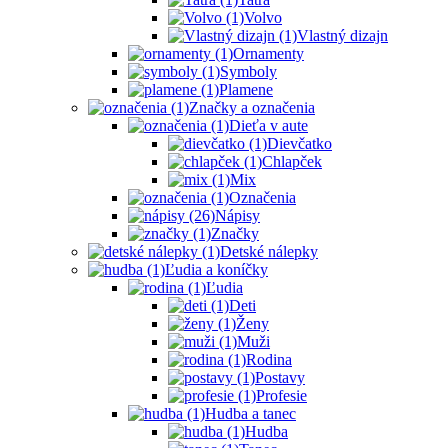
Volvo
Vlastný dizajn
Ornamenty
Symboly
Plamene
Značky a označenia
Dieťa v aute
Dievčatko
Chlapček
Mix
Označenia
Nápisy
Značky
Detské nálepky
Ľudia a koníčky
Ľudia
Deti
Ženy
Muži
Rodina
Postavy
Profesie
Hudba a tanec
Hudba