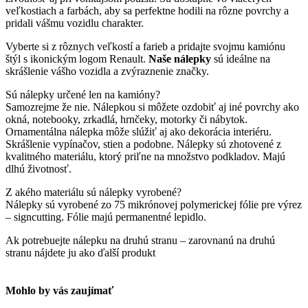
veľkostiach a farbách, aby sa perfektne hodili na rôzne povrchy a
pridali vášmu vozidlu charakter.
Vyberte si z rôznych veľkostí a farieb a pridajte svojmu kamiónu
štýl s ikonickým logom Renault.
Naše nálepky
sú ideálne na
skrášlenie vášho vozidla a zvýraznenie značky.
Sú nálepky určené len na kamióny?
Samozrejme že nie. Nálepkou si môžete ozdobiť aj iné povrchy ako
okná, notebooky, zrkadlá, hrnčeky, motorky či nábytok.
Ornamentálna nálepka môže slúžiť aj ako dekorácia interiéru.
Skrášlenie vypínačov, stien a podobne. Nálepky sú zhotovené z
kvalitného materiálu, ktorý priľne na množstvo podkladov. Majú
dlhú životnosť.
Z akého materiálu sú nálepky vyrobené?
Nálepky sú vyrobené zo 75 mikrónovej polymerickej fólie pre výrez
– signcutting. Fólie majú permanentné lepidlo.
Ak potrebuejte nálepku na druhú stranu – zarovnanú na druhú
stranu nájdete ju ako ďalší produkt
Mohlo by vás zaujímať