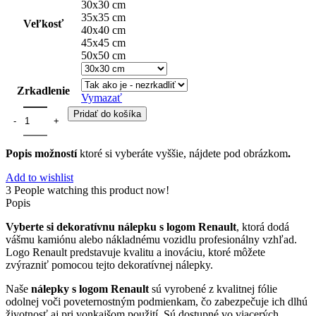
30x30 cm
35x35 cm
Veľkosť
40x40 cm
45x45 cm
50x50 cm
Zrkadlenie
Vymazať
Pridať do košíka
Popis možností
ktoré si vyberáte vyššie, nájdete pod obrázkom
.
Add to wishlist
3
People watching this product now!
Popis
Vyberte si dekoratívnu nálepku s logom Renault
, ktorá dodá
vášmu kamiónu alebo nákladnému vozidlu profesionálny vzhľad.
Logo Renault predstavuje kvalitu a inováciu, ktoré môžete
zvýrazniť pomocou tejto dekoratívnej nálepky.
Naše
nálepky s logom Renault
sú vyrobené z kvalitnej fólie
odolnej voči poveternostným podmienkam, čo zabezpečuje ich dlhú
životnosť aj pri vonkajšom použití. Sú dostupné vo viacerých