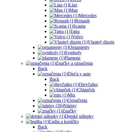
Liaz
Man
Mercedes
Renault
Scania
Tatra
Volvo
Vlastný dizajn
Ornamenty
Symboly
Plamene
Značky a označenia
Back
Dieťa v aute
Back
Dievčatko
Chlapček
Mix
Označenia
Nápisy
Značky
Detské nálepky
Ľudia a koníčky
Back