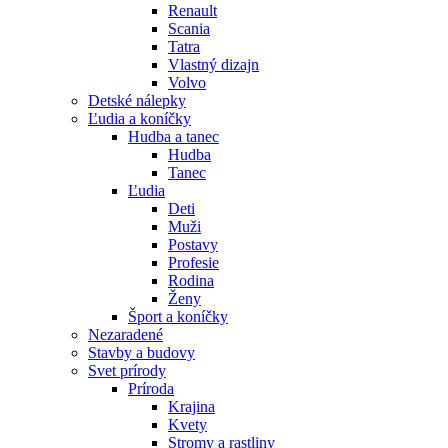
Renault
Scania
Tatra
Vlastný dizajn
Volvo
Detské nálepky
Ľudia a koníčky
Hudba a tanec
Hudba
Tanec
Ľudia
Deti
Muži
Postavy
Profesie
Rodina
Ženy
Šport a koníčky
Nezaradené
Stavby a budovy
Svet prírody
Príroda
Krajina
Kvety
Stromy a rastliny