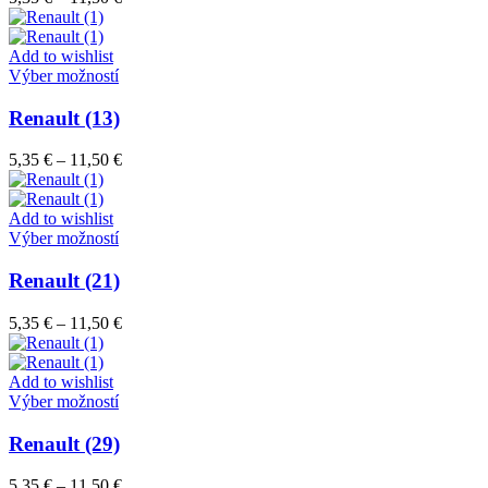
Možnosti
range:
si
5,35 €
môžete
through
Add to wishlist
vybrať
Tento
11,50 €
Výber možností
na
produkt
stránke
má
Renault (13)
produktu.
viacero
variantov.
Price
5,35
€
–
11,50
€
Možnosti
range:
si
5,35 €
môžete
through
Add to wishlist
vybrať
Tento
11,50 €
Výber možností
na
produkt
stránke
má
Renault (21)
produktu.
viacero
variantov.
Price
5,35
€
–
11,50
€
Možnosti
range:
si
5,35 €
môžete
through
Add to wishlist
vybrať
Tento
11,50 €
Výber možností
na
produkt
stránke
má
Renault (29)
produktu.
viacero
variantov.
Price
5,35
€
–
11,50
€