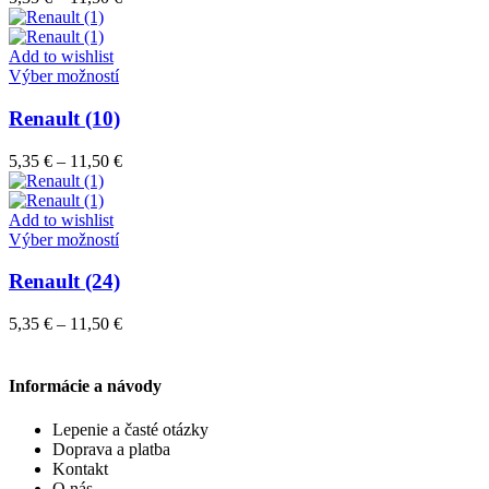
Možnosti
range:
si
5,35 €
môžete
through
Add to wishlist
vybrať
Tento
11,50 €
Výber možností
na
produkt
stránke
má
Renault (10)
produktu.
viacero
variantov.
Price
5,35
€
–
11,50
€
Možnosti
range:
si
5,35 €
môžete
through
Add to wishlist
vybrať
Tento
11,50 €
Výber možností
na
produkt
stránke
má
Renault (24)
produktu.
viacero
variantov.
Price
5,35
€
–
11,50
€
Možnosti
range:
si
5,35 €
môžete
through
Informácie a návody
vybrať
11,50 €
na
Lepenie a časté otázky
stránke
Doprava a platba
produktu.
Kontakt
O nás