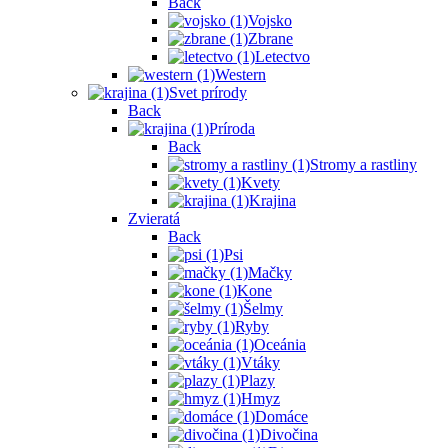
Back
Vojsko
Zbrane
Letectvo
Western
Svet prírody
Back
Príroda
Back
Stromy a rastliny
Kvety
Krajina
Zvieratá
Back
Psi
Mačky
Kone
Šelmy
Ryby
Oceánia
Vtáky
Plazy
Hmyz
Domáce
Divočina