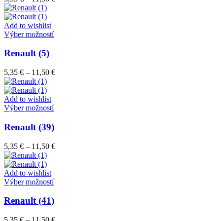
Možnosti
range:
si
5,35 €
môžete
through
Add to wishlist
vybrať
Tento
11,50 €
Výber možností
na
produkt
stránke
má
Renault (5)
produktu.
viacero
variantov.
Price
5,35
€
–
11,50
€
Možnosti
range:
si
5,35 €
môžete
through
Add to wishlist
vybrať
Tento
11,50 €
Výber možností
na
produkt
stránke
má
Renault (39)
produktu.
viacero
variantov.
Price
5,35
€
–
11,50
€
Možnosti
range:
si
5,35 €
môžete
through
Add to wishlist
vybrať
Tento
11,50 €
Výber možností
na
produkt
stránke
má
Renault (41)
produktu.
viacero
variantov.
Price
5,35
€
–
11,50
€