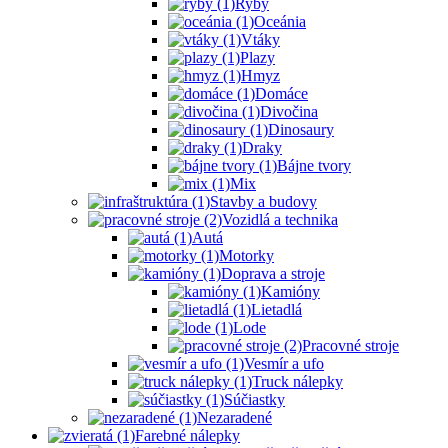
Ryby
Oceánia
Vtáky
Plazy
Hmyz
Domáce
Divočina
Dinosaury
Draky
Bájne tvory
Mix
Stavby a budovy
Vozidlá a technika
Autá
Motorky
Doprava a stroje
Kamióny
Lietadlá
Lode
Pracovné stroje
Vesmír a ufo
Truck nálepky
Súčiastky
Nezaradené
Farebné nálepky