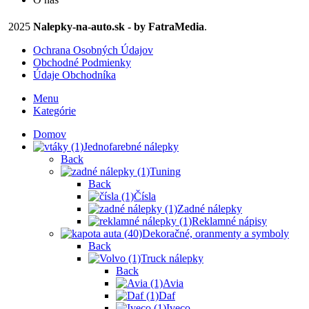
2025
Nalepky-na-auto.sk - by FatraMedia
.
Ochrana Osobných Údajov
Obchodné Podmienky
Údaje Obchodníka
Menu
Kategórie
Domov
Jednofarebné nálepky
Back
Tuning
Back
Čísla
Zadné nálepky
Reklamné nápisy
Dekoračné, oranmenty a symboly
Back
Truck nálepky
Back
Avia
Daf
Iveco