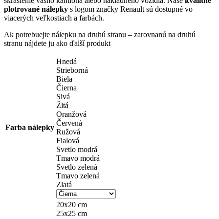
skrášlenie vášho kamióna alebo nákladného vozidla. Naše
kvalitné
through
plotrované nálepky
s logom značky Renault sú dostupné vo
11,50 €
viacerých veľkostiach a farbách.
Ak potrebuejte nálepku na druhú stranu – zarovnanú na druhú
stranu nájdete ju ako ďalší produkt
Hnedá
Strieborná
Biela
Čierna
Sivá
Žltá
Oranžová
Červená
Farba nálepky
Ružová
Fialová
Svetlo modrá
Tmavo modrá
Svetlo zelená
Tmavo zelená
Zlatá
20x20 cm
25x25 cm