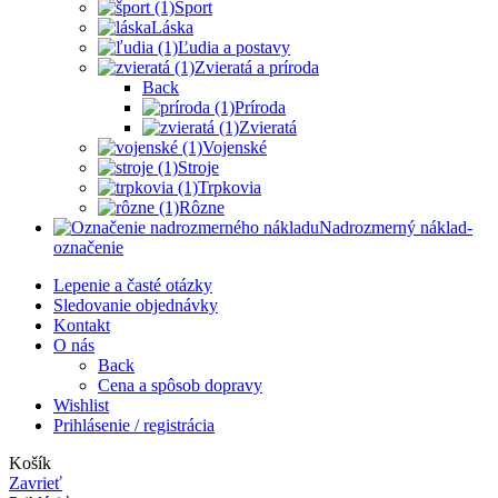
Šport
Láska
Ľudia a postavy
Zvieratá a príroda
Back
Príroda
Zvieratá
Vojenské
Stroje
Trpkovia
Rôzne
Nadrozmerný náklad-
označenie
Lepenie a časté otázky
Sledovanie objednávky
Kontakt
O nás
Back
Cena a spôsob dopravy
Wishlist
Prihlásenie / registrácia
Košík
Zavrieť