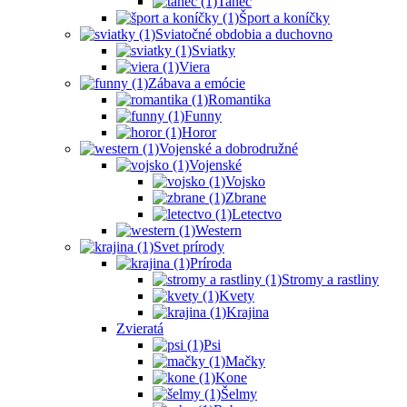
Tanec
Šport a koníčky
Sviatočné obdobia a duchovno
Sviatky
Viera
Zábava a emócie
Romantika
Funny
Horor
Vojenské a dobrodružné
Vojenské
Vojsko
Zbrane
Letectvo
Western
Svet prírody
Príroda
Stromy a rastliny
Kvety
Krajina
Zvieratá
Psi
Mačky
Kone
Šelmy