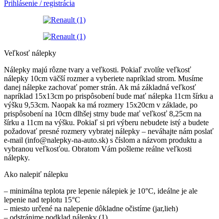
Prihlásenie / registrácia
Veľkosť nálepky
Nálepky majú rôzne tvary a veľkosti. Pokiaľ zvolíte veľkosť
nálepky 10cm väčší rozmer a vyberiete napríklad strom. Musíme
danej nálepke zachovať pomer strán. Ak má základná veľkosť
napríklad 15x13cm po prispôsobení bude mať nálepka 11cm šírku a
výšku 9,53cm. Naopak ka má rozmery 15x20cm v základe, po
prispôsobení na 10cm dlhšej strny bude mať veľkosť 8,25cm na
šírku a 11cm na výšku. Pokiaľ si pri výberu nebudete istý a budete
požadovať presné rozmery vybratej nálepky – neváhajte nám poslať
e-mail (info@nalepky-na-auto.sk) s číslom a názvom produktu a
vybranou veľkosťou. Obratom Vám pošleme reálne veľkosti
nálepky.
Ako nalepiť nálepku
– minimálna teplota pre lepenie nálepiek je 10°C, ideálne je ale
lepenie nad teplotu 15°C
– miesto určené na nalepenie dôkladne očistíme (jar,lieh)
– odstránime podklad nálepky (1)