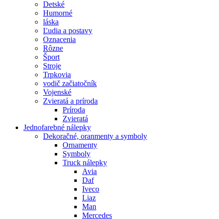
Detské
Humorné
láska
Ľudia a postavy
Oznacenia
Rôzne
Šport
Stroje
Trpkovia
vodič začiatočník
Vojenské
Zvieratá a príroda
Príroda
Zvieratá
Jednofarebné nálepky
Dekoračné, oranmenty a symboly
Ornamenty
Symboly
Truck nálepky
Avia
Daf
Iveco
Liaz
Man
Mercedes