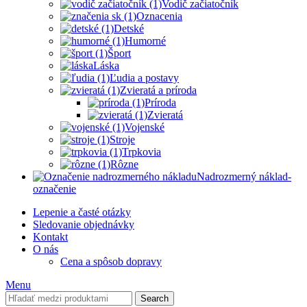
Vodič začiatočník
Oznacenia
Detské
Humorné
Šport
Láska
Ľudia a postavy
Zvieratá a príroda
Príroda
Zvieratá
Vojenské
Stroje
Trpkovia
Rôzne
Nadrozmerný náklad-
označenie
Lepenie a časté otázky
Sledovanie objednávky
Kontakt
O nás
Cena a spôsob dopravy
Menu
Search