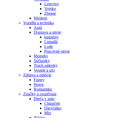
Letectvo
Vojsko
Zbrane
Western
Vozidlá a technika
Autá
Doprava a stroje
kamióny
Lietadlá
Lode
Pracovné stroje
Motorky
Súčiastky
Truck nálepky
Vesmír a ufo
Zábava a emócie
Funny
Horor
Romantika
Značky a označenia
Dieťa v aute
Chlapček
Dievčatko
Mix
Nápisy