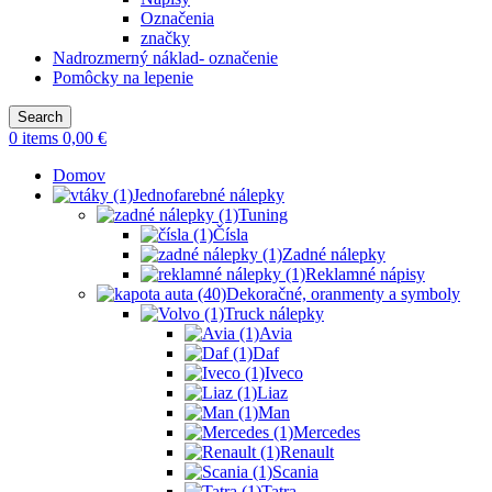
Označenia
značky
Nadrozmerný náklad- označenie
Pomôcky na lepenie
Search
0
items
0,00
€
Domov
Jednofarebné nálepky
Tuning
Čísla
Zadné nálepky
Reklamné nápisy
Dekoračné, oranmenty a symboly
Truck nálepky
Avia
Daf
Iveco
Liaz
Man
Mercedes
Renault
Scania
Tatra