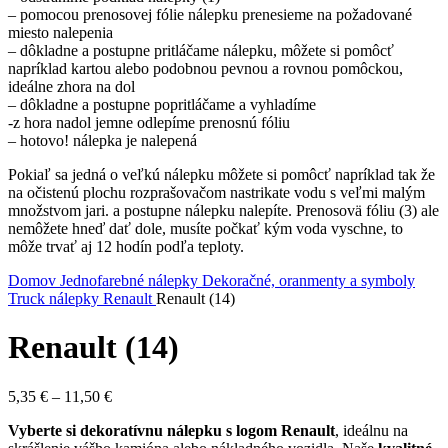
– pomocou prenosovej fólie nálepku prenesieme na požadované
miesto nalepenia
– dôkladne a postupne pritláčame nálepku, môžete si pomôcť
napríklad kartou alebo podobnou pevnou a rovnou pomôckou,
ideálne zhora na dol
– dôkladne a postupne popritláčame a vyhladíme
-z hora nadol jemne odlepíme prenosnú fóliu
– hotovo! nálepka je nalepená
Pokiaľ sa jedná o veľkú nálepku môžete si pomôcť napríklad tak že
na očistenú plochu rozprašovačom nastrikate vodu s veľmi malým
množstvom jari. a postupne nálepku nalepíte. Prenosovä fóliu (3) ale
nemôžete hneď dať dole, musíte počkať kým voda vyschne, to
môže trvať aj 12 hodín podľa teploty.
Domov
Jednofarebné nálepky
Dekoračné, oranmenty a symboly
Truck nálepky
Renault
Renault (14)
Renault (14)
Price
5,35
€
–
11,50
€
range:
Vyberte si dekoratívnu nálepku s logom Renault
, ideálnu na
5,35 €