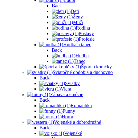
Ľudia
Back
Deti
Ženy
Muži
Rodina
Postavy
Profesie
Hudba a tanec
Back
Hudba
Tanec
Šport a koníčky
Sviatočné obdobia a duchovno
Back
Sviatky
Viera
Zábava a emócie
Back
Romantika
Funny
Horor
Vojenské a dobrodružné
Back
Vojenské