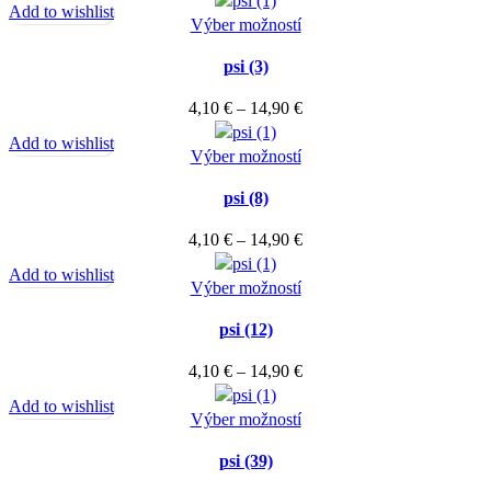
stránke
Add to wishlist
Možnosti
Tento
4,10 €
Výber možností
produktu.
si
produkt
through
môžete
psi (3)
má
14,90 €
vybrať
viacero
Price
4,10
€
–
14,90
€
na
variantov.
range:
stránke
Add to wishlist
Možnosti
Tento
4,10 €
Výber možností
produktu.
si
produkt
through
môžete
psi (8)
má
14,90 €
vybrať
viacero
Price
4,10
€
–
14,90
€
na
variantov.
range:
stránke
Add to wishlist
Možnosti
Tento
4,10 €
Výber možností
produktu.
si
produkt
through
môžete
psi (12)
má
14,90 €
vybrať
viacero
Price
4,10
€
–
14,90
€
na
variantov.
range:
stránke
Add to wishlist
Možnosti
Tento
4,10 €
Výber možností
produktu.
si
produkt
through
môžete
psi (39)
má
14,90 €
vybrať
viacero