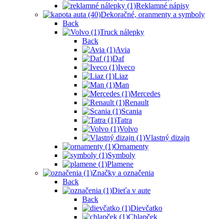
Reklamné nápisy
Dekoračné, oranmenty a symboly
Back
Truck nálepky
Back
Avia
Daf
Iveco
Liaz
Man
Mercedes
Renault
Scania
Tatra
Volvo
Vlastný dizajn
Ornamenty
Symboly
Plamene
Značky a označenia
Back
Dieťa v aute
Back
Dievčatko
Chlapček