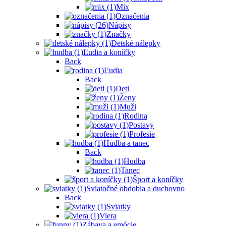
Mix
Označenia
Nápisy
Značky
Detské nálepky
Ľudia a koníčky
Back
Ľudia
Back
Deti
Ženy
Muži
Rodina
Postavy
Profesie
Hudba a tanec
Back
Hudba
Tanec
Šport a koníčky
Sviatočné obdobia a duchovno
Back
Sviatky
Viera
Zábava a emócie