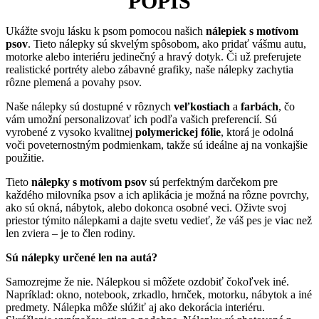
POPIS
Ukážte svoju lásku k psom pomocou našich
nálepiek s motívom
psov
. Tieto nálepky sú skvelým spôsobom, ako pridať vášmu autu,
motorke alebo interiéru jedinečný a hravý dotyk. Či už preferujete
realistické portréty alebo zábavné grafiky, naše nálepky zachytia
rôzne plemená a povahy psov.
Naše nálepky sú dostupné v rôznych
veľkostiach
a
farbách
, čo
vám umožní personalizovať ich podľa vašich preferencií. Sú
vyrobené z vysoko kvalitnej
polymerickej fólie
, ktorá je odolná
voči poveternostným podmienkam, takže sú ideálne aj na vonkajšie
použitie.
Tieto
nálepky s motívom psov
sú perfektným darčekom pre
každého milovníka psov a ich aplikácia je možná na rôzne povrchy,
ako sú okná, nábytok, alebo dokonca osobné veci. Oživte svoj
priestor týmito nálepkami a dajte svetu vedieť, že váš pes je viac než
len zviera – je to člen rodiny.
Sú nálepky určené len na autá?
Samozrejme že nie. Nálepkou si môžete ozdobiť čokoľvek iné.
Napríklad: okno, notebook, zrkadlo, hrnček, motorku, nábytok a iné
predmety. Nálepka môže slúžiť aj ako dekorácia interiéru.