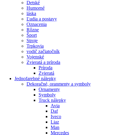
Detské
Humorné
láska
Ľudia a postavy
Oznacenia
Rôzne
Šport
Stroje
Trpkovia
vodič začiatočník
Vojenské
Zvieratá a príroda
Príroda
Zvieratá
Jednofarebné nálepky
Dekoračné, oranmenty a symboly
Ornamenty
Symboly
Truck nálepky
Avia
Daf
Iveco
Liaz
Man
Mercedes