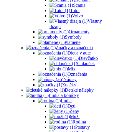
Scania
Tatra
Volvo
Vlastný
dizajn
Ornamenty
Symboly
Plamene
Značky a označenia
Dieťa v aute
Dievčatko
Chlapček
Mix
Označenia
Nápisy
Značky
Detské nálepky
Ľudia a koníčky
Ľudia
Deti
Ženy
Muži
Rodina
Postavy