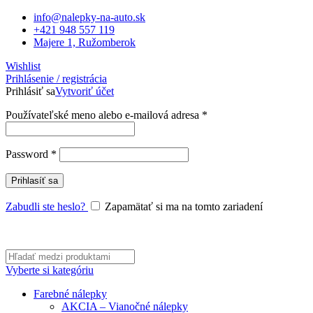
info@nalepky-na-auto.sk
+421 948 557 119
Majere 1, Ružomberok
Wishlist
Prihlásenie / registrácia
Prihlásiť sa
Vytvoriť účet
Povinné
Používateľské meno alebo e-mailová adresa
*
Povinné
Password
*
Prihlasíť sa
Zabudli ste heslo?
Zapamätať si ma na tomto zariadení
Vyberte si kategóriu
Farebné nálepky
AKCIA – Vianočné nálepky