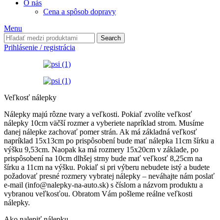
O nás
Cena a spôsob dopravy
Menu
Search
Prihlásenie / registrácia
Veľkosť nálepky
Nálepky majú rôzne tvary a veľkosti. Pokiaľ zvolíte veľkosť
nálepky 10cm väčší rozmer a vyberiete napríklad strom. Musíme
danej nálepke zachovať pomer strán. Ak má základná veľkosť
napríklad 15x13cm po prispôsobení bude mať nálepka 11cm šírku a
výšku 9,53cm. Naopak ka má rozmery 15x20cm v základe, po
prispôsobení na 10cm dlhšej strny bude mať veľkosť 8,25cm na
šírku a 11cm na výšku. Pokiaľ si pri výberu nebudete istý a budete
požadovať presné rozmery vybratej nálepky – neváhajte nám poslať
e-mail (info@nalepky-na-auto.sk) s číslom a názvom produktu a
vybranou veľkosťou. Obratom Vám pošleme reálne veľkosti
nálepky.
Ako nalepiť nálepku