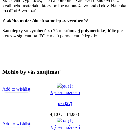
Skrášlenie vypínačov, stien a podobne. Nálepky sú zhotovené z
kvalitného materiálu, ktorý priľne na množstvo podkladov. Nálepka
ma dlhú životnosť.
Z akého materiálu sú samolepky vyrobené?
Samolepky sú vyrobené zo 75 mikrónovej
polymerickej fólie
pre
výrez – signcutting. Fólie majú permanentné lepidlo.
Mohlo by vás zaujímať
Add to wishlist
Tento
Výber možností
produkt
psi (27)
má
viacero
Price
4,10
€
–
14,90
€
variantov.
range:
Add to wishlist
Možnosti
Tento
4,10 €
Výber možností