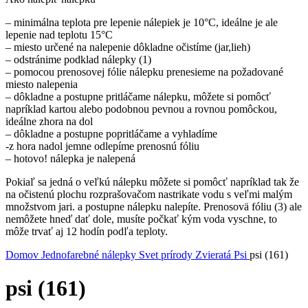
– minimálna teplota pre lepenie nálepiek je 10°C, ideálne je ale
lepenie nad teplotu 15°C
– miesto určené na nalepenie dôkladne očistíme (jar,lieh)
– odstránime podklad nálepky (1)
– pomocou prenosovej fólie nálepku prenesieme na požadované
miesto nalepenia
– dôkladne a postupne pritláčame nálepku, môžete si pomôcť
napríklad kartou alebo podobnou pevnou a rovnou pomôckou,
ideálne zhora na dol
– dôkladne a postupne popritláčame a vyhladíme
-z hora nadol jemne odlepíme prenosnú fóliu
– hotovo! nálepka je nalepená
Pokiaľ sa jedná o veľkú nálepku môžete si pomôcť napríklad tak že
na očistenú plochu rozprašovačom nastrikate vodu s veľmi malým
množstvom jari. a postupne nálepku nalepíte. Prenosovä fóliu (3) ale
nemôžete hneď dať dole, musíte počkať kým voda vyschne, to
môže trvať aj 12 hodín podľa teploty.
Domov
Jednofarebné nálepky
Svet prírody
Zvieratá
Psi
psi (161)
psi (161)