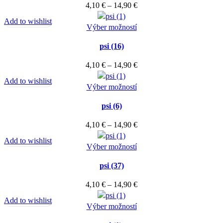
Price
4,10
€
–
14,90
€
na
variantov.
range:
stránke
Add to wishlist
Možnosti
Tento
4,10 €
Výber možností
produktu.
si
produkt
through
môžete
psi (16)
má
14,90 €
vybrať
viacero
Price
4,10
€
–
14,90
€
na
variantov.
range:
stránke
Add to wishlist
Možnosti
Tento
4,10 €
Výber možností
produktu.
si
produkt
through
môžete
psi (6)
má
14,90 €
vybrať
viacero
Price
4,10
€
–
14,90
€
na
variantov.
range:
stránke
Add to wishlist
Možnosti
Tento
4,10 €
Výber možností
produktu.
si
produkt
through
môžete
psi (37)
má
14,90 €
vybrať
viacero
Price
4,10
€
–
14,90
€
na
variantov.
range:
stránke
Add to wishlist
Možnosti
Tento
4,10 €
Výber možností
produktu.
si
produkt
through
môžete