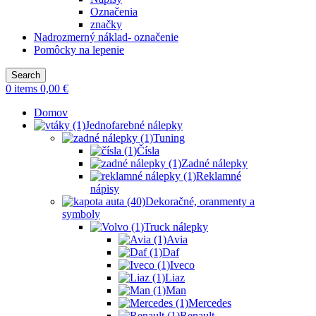
Označenia
značky
Nadrozmerný náklad- označenie
Pomôcky na lepenie
Search
0
items
0,00
€
Domov
Jednofarebné nálepky
Tuning
Čísla
Zadné nálepky
Reklamné
nápisy
Dekoračné, oranmenty a
symboly
Truck nálepky
Avia
Daf
Iveco
Liaz
Man
Mercedes
Renault