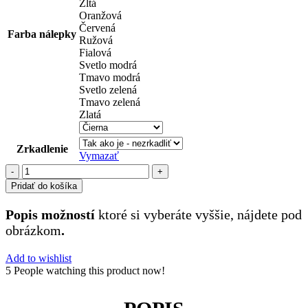
Žltá
Oranžová
Červená
Farba nálepky
Ružová
Fialová
Svetlo modrá
Tmavo modrá
Svetlo zelená
Tmavo zelená
Zlatá
Zrkadlenie
Vymazať
množstvo
psi
Pridať do košíka
(161)
Popis možností
ktoré si vyberáte vyššie, nájdete pod
obrázkom
.
Add to wishlist
5
People watching this product now!