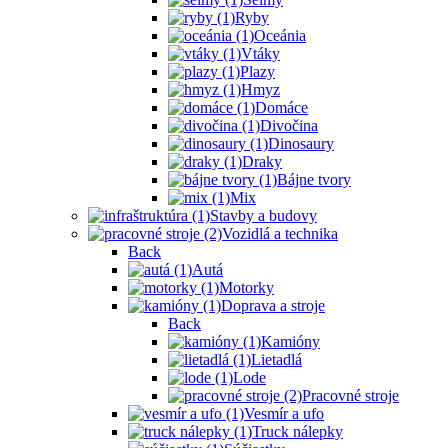
Ryby
Oceánia
Vtáky
Plazy
Hmyz
Domáce
Divočina
Dinosaury
Draky
Bájne tvory
Mix
Stavby a budovy
Vozidlá a technika
Back
Autá
Motorky
Doprava a stroje
Back
Kamióny
Lietadlá
Lode
Pracovné stroje
Vesmír a ufo
Truck nálepky