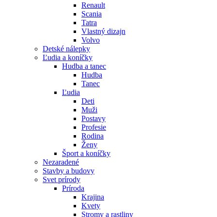
Renault
Scania
Tatra
Vlastný dizajn
Volvo
Detské nálepky
Ľudia a koníčky
Hudba a tanec
Hudba
Tanec
Ľudia
Deti
Muži
Postavy
Profesie
Rodina
Ženy
Šport a koníčky
Nezaradené
Stavby a budovy
Svet prírody
Príroda
Krajina
Kvety
Stromy a rastliny