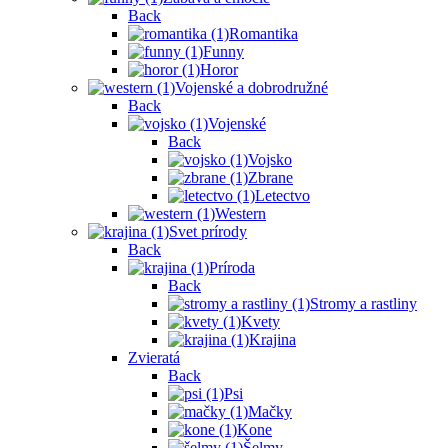
Back
Romantika
Funny
Horor
Vojenské a dobrodružné
Back
Vojenské
Back
Vojsko
Zbrane
Letectvo
Western
Svet prírody
Back
Príroda
Back
Stromy a rastliny
Kvety
Krajina
Zvieratá
Back
Psi
Mačky
Kone
Šelmy