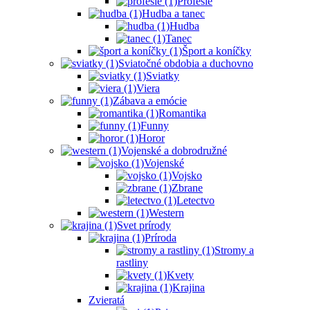
Profesie
Hudba a tanec
Hudba
Tanec
Šport a koníčky
Sviatočné obdobia a duchovno
Sviatky
Viera
Zábava a emócie
Romantika
Funny
Horor
Vojenské a dobrodružné
Vojenské
Vojsko
Zbrane
Letectvo
Western
Svet prírody
Príroda
Stromy a
rastliny
Kvety
Krajina
Zvieratá