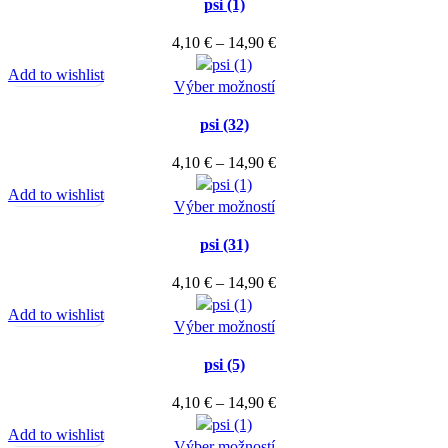
psi (1)
má
14,90 €
vybrať
viacero
Price
4,10
€
–
14,90
€
na
variantov.
range:
stránke
Add to wishlist
Možnosti
Tento
4,10 €
Výber možností
produktu.
si
produkt
through
môžete
psi (32)
má
14,90 €
vybrať
viacero
Price
4,10
€
–
14,90
€
na
variantov.
range:
stránke
Add to wishlist
Možnosti
Tento
4,10 €
Výber možností
produktu.
si
produkt
through
môžete
psi (31)
má
14,90 €
vybrať
viacero
Price
4,10
€
–
14,90
€
na
variantov.
range:
stránke
Add to wishlist
Možnosti
Tento
4,10 €
Výber možností
produktu.
si
produkt
through
môžete
psi (5)
má
14,90 €
vybrať
viacero
Price
4,10
€
–
14,90
€
na
variantov.
range:
stránke
Add to wishlist
Možnosti
Tento
4,10 €
Výber možností
produktu.