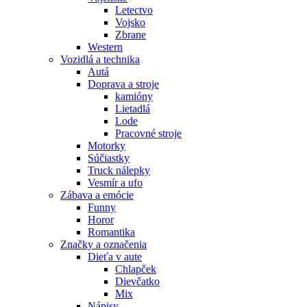
Letectvo
Vojsko
Zbrane
Western
Vozidlá a technika
Autá
Doprava a stroje
kamióny
Lietadlá
Lode
Pracovné stroje
Motorky
Súčiastky
Truck nálepky
Vesmír a ufo
Zábava a emócie
Funny
Horor
Romantika
Značky a označenia
Dieťa v aute
Chlapček
Dievčatko
Mix
Nápisy