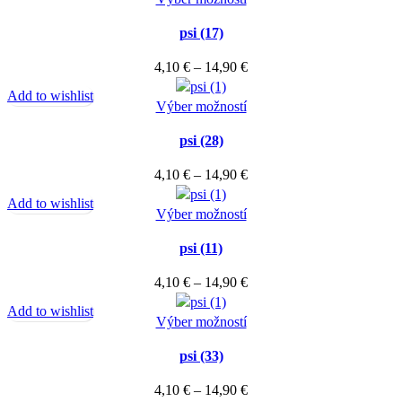
si
produkt
through
môžete
psi (17)
má
14,90 €
vybrať
viacero
Price
4,10
€
–
14,90
€
na
variantov.
range:
stránke
Add to wishlist
Možnosti
Tento
4,10 €
Výber možností
produktu.
si
produkt
through
môžete
psi (28)
má
14,90 €
vybrať
viacero
Price
4,10
€
–
14,90
€
na
variantov.
range:
stránke
Add to wishlist
Možnosti
Tento
4,10 €
Výber možností
produktu.
si
produkt
through
môžete
psi (11)
má
14,90 €
vybrať
viacero
Price
4,10
€
–
14,90
€
na
variantov.
range:
stránke
Add to wishlist
Možnosti
Tento
4,10 €
Výber možností
produktu.
si
produkt
through
môžete
psi (33)
má
14,90 €
vybrať
viacero
Price
4,10
€
–
14,90
€
na
variantov.