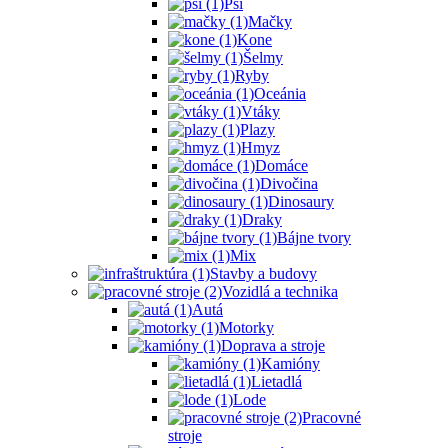
Psi
Mačky
Kone
Šelmy
Ryby
Oceánia
Vtáky
Plazy
Hmyz
Domáce
Divočina
Dinosaury
Draky
Bájne tvory
Mix
Stavby a budovy
Vozidlá a technika
Autá
Motorky
Doprava a stroje
Kamióny
Lietadlá
Lode
Pracovné
stroje