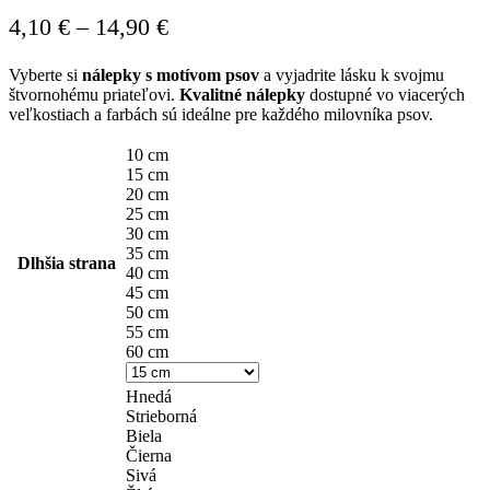
Price
4,10
€
–
14,90
€
range:
Vyberte si
nálepky s motívom psov
a vyjadrite lásku k svojmu
4,10 €
štvornohému priateľovi.
Kvalitné nálepky
dostupné vo viacerých
through
veľkostiach a farbách sú ideálne pre každého milovníka psov.
14,90 €
10 cm
15 cm
20 cm
25 cm
30 cm
35 cm
Dlhšia strana
40 cm
45 cm
50 cm
55 cm
60 cm
Hnedá
Strieborná
Biela
Čierna
Sivá