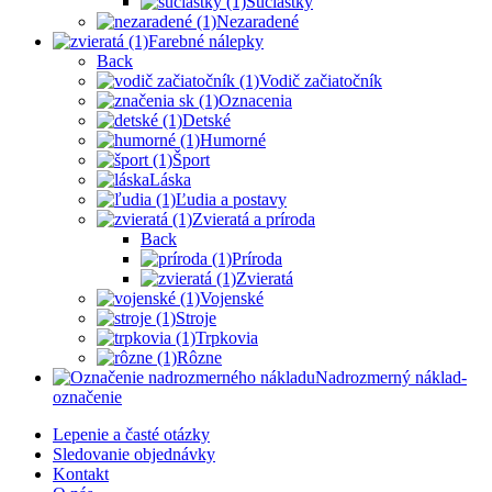
Súčiastky
Nezaradené
Farebné nálepky
Back
Vodič začiatočník
Oznacenia
Detské
Humorné
Šport
Láska
Ľudia a postavy
Zvieratá a príroda
Back
Príroda
Zvieratá
Vojenské
Stroje
Trpkovia
Rôzne
Nadrozmerný náklad-
označenie
Lepenie a časté otázky
Sledovanie objednávky
Kontakt