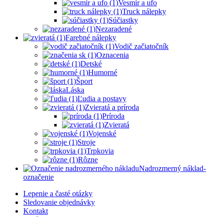
Vesmír a ufo
Truck nálepky
Súčiastky
Nezaradené
Farebné nálepky
Vodič začiatočník
Oznacenia
Detské
Humorné
Šport
Láska
Ľudia a postavy
Zvieratá a príroda
Príroda
Zvieratá
Vojenské
Stroje
Trpkovia
Rôzne
Nadrozmerný náklad-
označenie
Lepenie a časté otázky
Sledovanie objednávky
Kontakt