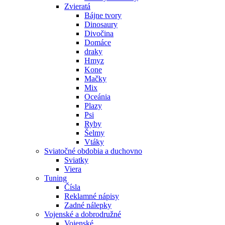
Zvieratá
Bájne tvory
Dinosaury
Divočina
Domáce
draky
Hmyz
Kone
Mačky
Mix
Oceánia
Plazy
Psi
Ryby
Šelmy
Vtáky
Sviatočné obdobia a duchovno
Sviatky
Viera
Tuning
Čísla
Reklamné nápisy
Zadné nálepky
Vojenské a dobrodružné
Vojenské