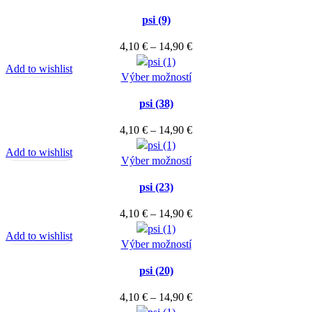
si
produkt
through
môžete
psi (9)
má
14,90 €
vybrať
viacero
Price
4,10
€
–
14,90
€
na
variantov.
range:
stránke
Add to wishlist
Možnosti
Tento
4,10 €
Výber možností
produktu.
si
produkt
through
môžete
psi (38)
má
14,90 €
vybrať
viacero
Price
4,10
€
–
14,90
€
na
variantov.
range:
stránke
Add to wishlist
Možnosti
Tento
4,10 €
Výber možností
produktu.
si
produkt
through
môžete
psi (23)
má
14,90 €
vybrať
viacero
Price
4,10
€
–
14,90
€
na
variantov.
range:
stránke
Add to wishlist
Možnosti
Tento
4,10 €
Výber možností
produktu.
si
produkt
through
môžete
psi (20)
má
14,90 €
vybrať
viacero
Price
4,10
€
–
14,90
€
na
variantov.
range: