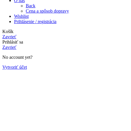
O nás
Back
Cena a spôsob dopravy
Wishlist
Prihlásenie / registrácia
Košík
Zavrieť
Prihlásiť sa
Zavrieť
No account yet?
Vytvoriť účet