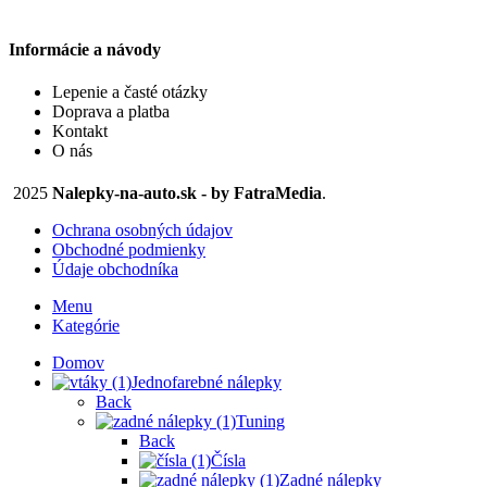
range:
stránke
Možnosti
4,10 €
produktu.
si
Informácie a návody
through
môžete
14,90 €
Lepenie a časté otázky
vybrať
Doprava a platba
na
Kontakt
stránke
O nás
produktu.
2025
Nalepky-na-auto.sk - by FatraMedia
.
Ochrana osobných údajov
Obchodné podmienky
Údaje obchodníka
Menu
Kategórie
Domov
Jednofarebné nálepky
Back
Tuning
Back
Čísla
Zadné nálepky