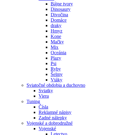
Bájne tvory
Dinosaury
Divočina
Domáce
draky
Hmyz
Kone
Mačky
Mix
Oceánia
Plazy
Psi
Ryby
Šelmy
Vtáky
Sviatočné obdobia a duchovno
Sviatky
Viera
Tuning
Čísla
Reklamné nápisy
Zadné nálepky
Vojenské a dobrodružné
Vojenské
Letectvo