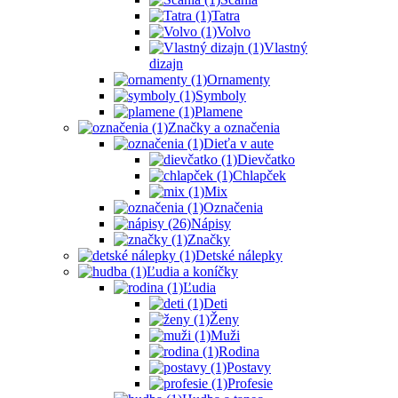
Tatra
Volvo
Vlastný
dizajn
Ornamenty
Symboly
Plamene
Značky a označenia
Dieťa v aute
Dievčatko
Chlapček
Mix
Označenia
Nápisy
Značky
Detské nálepky
Ľudia a koníčky
Ľudia
Deti
Ženy
Muži
Rodina
Postavy
Profesie