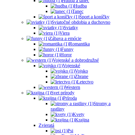
Hudba a tanec
Hudba
Tanec
Šport a koníčky
Sviatočné obdobia a duchovno
Sviatky
Viera
Zábava a emócie
Romantika
Funny
Horor
Vojenské a dobrodružné
Vojenské
Vojsko
Zbrane
Letectvo
Western
Svet prírody
Príroda
Stromy a
rastliny
Kvety
Krajina
Zvieratá
Psi