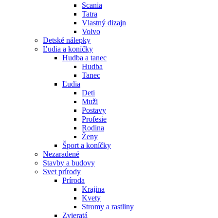
Scania
Tatra
Vlastný dizajn
Volvo
Detské nálepky
Ľudia a koníčky
Hudba a tanec
Hudba
Tanec
Ľudia
Deti
Muži
Postavy
Profesie
Rodina
Ženy
Šport a koníčky
Nezaradené
Stavby a budovy
Svet prírody
Príroda
Krajina
Kvety
Stromy a rastliny
Zvieratá