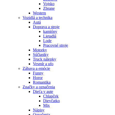
Vojsko
Zbrane
Western
Vozidlá a technika
Autá
Doprava a stroje
kamióny
Lietadlá
Lode
Pracovné stroje
Motorky
Súčiastky
Truck nálepky
Vesmír a ufo
Zábava a emócie
Funny
Horor
Romantika
Značky a označenia
Dieťa v aute
Chlapček
Dievčatko
Mix
Nápisy
Označenia