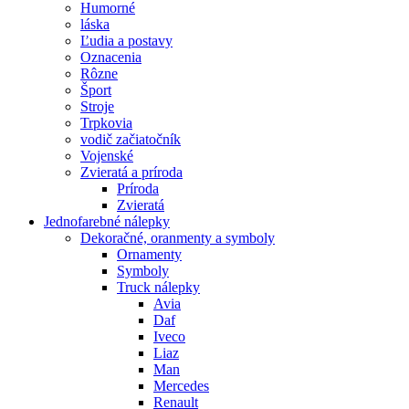
Humorné
láska
Ľudia a postavy
Oznacenia
Rôzne
Šport
Stroje
Trpkovia
vodič začiatočník
Vojenské
Zvieratá a príroda
Príroda
Zvieratá
Jednofarebné nálepky
Dekoračné, oranmenty a symboly
Ornamenty
Symboly
Truck nálepky
Avia
Daf
Iveco
Liaz
Man
Mercedes
Renault