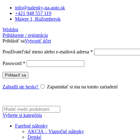
info@nalepky-na-auto.sk
+421 948 557 119
Majere 1, Ružomberok
Wishlist
Prihlásenie / registrácia
Prihlásiť sa
Vytvoriť účet
Povinné
Používateľské meno alebo e-mailová adresa
*
Povinné
Password
*
Prihlasíť sa
Zabudli ste heslo?
Zapamätať si ma na tomto zariadení
Vyberte si kategóriu
Farebné nálepky
AKCIA – Vianočné nálepky
Detské