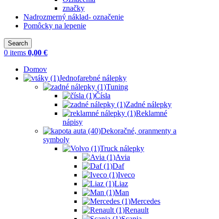
značky
Nadrozmerný náklad- označenie
Pomôcky na lepenie
Search
0
items
0,00
€
Domov
Jednofarebné nálepky
Tuning
Čísla
Zadné nálepky
Reklamné
nápisy
Dekoračné, oranmenty a
symboly
Truck nálepky
Avia
Daf
Iveco
Liaz
Man
Mercedes
Renault
Scania