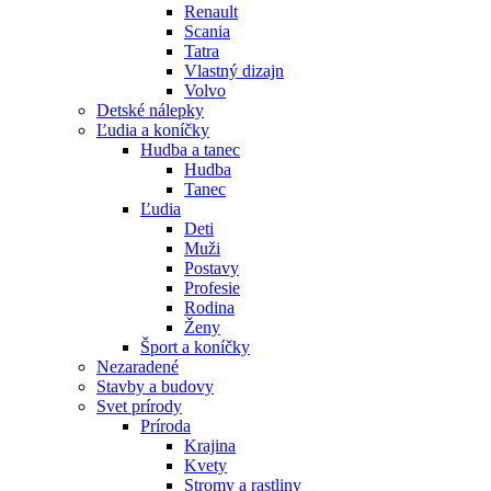
Renault
Scania
Tatra
Vlastný dizajn
Volvo
Detské nálepky
Ľudia a koníčky
Hudba a tanec
Hudba
Tanec
Ľudia
Deti
Muži
Postavy
Profesie
Rodina
Ženy
Šport a koníčky
Nezaradené
Stavby a budovy
Svet prírody
Príroda
Krajina
Kvety
Stromy a rastliny