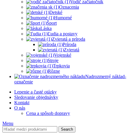
Vodič začiatočník
Oznacenia
Detské
Humorné
Šport
Láska
Ľudia a postavy
Zvieratá a príroda
Príroda
Zvieratá
Vojenské
Stroje
Trpkovia
Rôzne
Nadrozmerný náklad-
označenie
Lepenie a časté otázky
Sledovanie objednávky
Kontakt
O nás
Cena a spôsob dopravy
Menu
Search