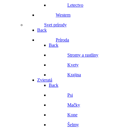
Letectvo
Western
Svet prírody
Back
Príroda
Back
Stromy a rastliny
Kvety
Krajina
Zvieratá
Back
Psi
Mačky
Kone
Šelmy