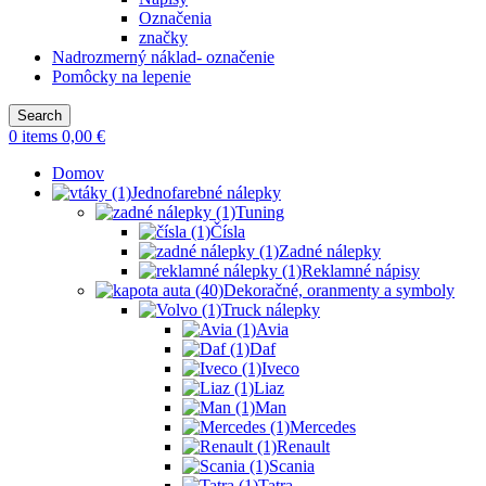
Označenia
značky
Nadrozmerný náklad- označenie
Pomôcky na lepenie
Search
0
items
0,00
€
Domov
Jednofarebné nálepky
Tuning
Čísla
Zadné nálepky
Reklamné nápisy
Dekoračné, oranmenty a symboly
Truck nálepky
Avia
Daf
Iveco
Liaz
Man
Mercedes
Renault
Scania
Tatra