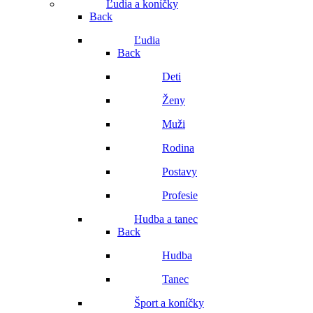
Ľudia a koníčky
Back
Ľudia
Back
Deti
Ženy
Muži
Rodina
Postavy
Profesie
Hudba a tanec
Back
Hudba
Tanec
Šport a koníčky