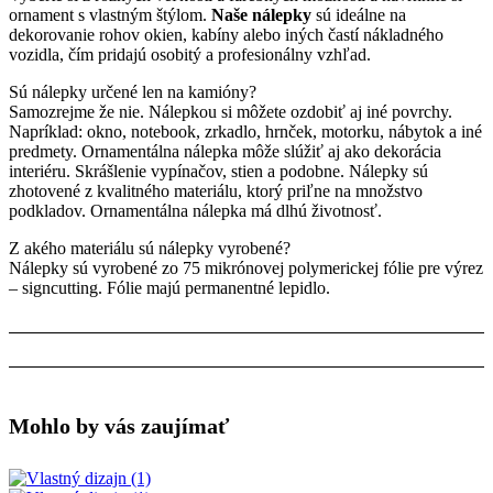
ornament s vlastným štýlom.
Naše nálepky
sú ideálne na
dekorovanie rohov okien, kabíny alebo iných častí nákladného
vozidla, čím pridajú osobitý a profesionálny vzhľad.
Sú nálepky určené len na kamióny?
Samozrejme že nie. Nálepkou si môžete ozdobiť aj iné povrchy.
Napríklad: okno, notebook, zrkadlo, hrnček, motorku, nábytok a iné
predmety. Ornamentálna nálepka môže slúžiť aj ako dekorácia
interiéru. Skrášlenie vypínačov, stien a podobne. Nálepky sú
zhotovené z kvalitného materiálu, ktorý priľne na množstvo
podkladov. Ornamentálna nálepka má dlhú životnosť.
Z akého materiálu sú nálepky vyrobené?
Nálepky sú vyrobené zo 75 mikrónovej polymerickej fólie pre výrez
– signcutting. Fólie majú permanentné lepidlo.
Mohlo by vás zaujímať