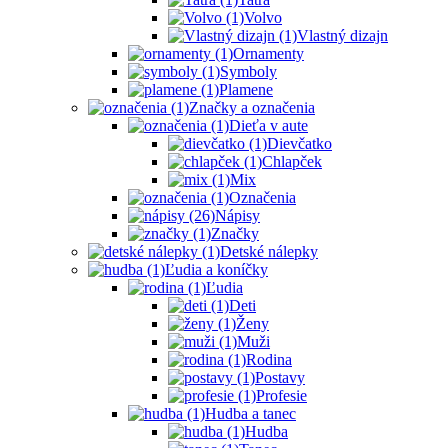
Volvo
Vlastný dizajn
Ornamenty
Symboly
Plamene
Značky a označenia
Dieťa v aute
Dievčatko
Chlapček
Mix
Označenia
Nápisy
Značky
Detské nálepky
Ľudia a koníčky
Ľudia
Deti
Ženy
Muži
Rodina
Postavy
Profesie
Hudba a tanec
Hudba