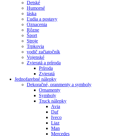
Detské
Humorné
láska
Ľudia a postavy
Oznacenia
Rôzne
Šport
Stroje
Trpkovia
vodič začiatočník
Vojenské
Zvieratá a príroda
Príroda
Zvieratá
Jednofarebné nálepky
Dekoračné, oranmenty a symboly
Ornamenty
Symboly
Truck nálepky
Avia
Daf
Iveco
Liaz
Man
Mercedes