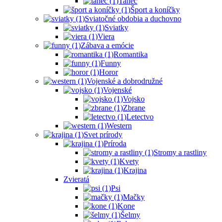
Tanec
Šport a koníčky
Sviatočné obdobia a duchovno
Sviatky
Viera
Zábava a emócie
Romantika
Funny
Horor
Vojenské a dobrodružné
Vojenské
Vojsko
Zbrane
Letectvo
Western
Svet prírody
Príroda
Stromy a rastliny
Kvety
Krajina
Zvieratá
Psi
Mačky
Kone
Šelmy