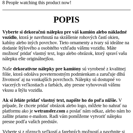
8
People watching this product now!
POPIS
Vyberte si dekoračnú nálepku pre váš kamión alebo nákladné
vozidlo
, ktorá je navrhnutá na skrášlenie rohových častí okien,
kabíny alebo iných povrchov. Tieto ornamenty a tvary sú ideálne na
dodanie štýlového a osobitého vzhľadu vášmu vozidlu. Máte
možnosť pridať vlastný text, logo alebo obrázok, ktorý spraví vašu
nálepku ešte originálnejšou.
Naše
dekoratívne nálepky pre kamióny
sú vyrobené z kvalitnej
fólie, ktorá odoláva poveternostným podmienkam a zaručuje dlhú
životnosť aj na vonkajších povrchoch. Nálepky sú dostupné vo
viacerých veľkostiach a farbách, aby presne vyhovovali vášmu
vkusu a štýlu vozidla.
Ak si želáte pridať vlastný text, napíšte ho do poľa nižšie.
V
prípade, že chcete pridať obrázok alebo logo, môžete ho nahrať na
platformu ako je
wetransfer.com
a poslať nám odkaz, alebo nám ho
zašlite priamo e-mailom. Radi vám pomôžeme vytvoriť nálepku
presne podľa vašich predstáv.
Vyberte si z rôznych veľkostí a farebných možností a navrhnite si