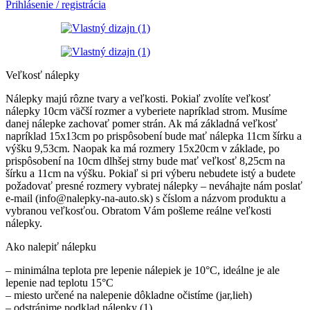
Prihlásenie / registrácia
Veľkosť nálepky
Nálepky majú rôzne tvary a veľkosti. Pokiaľ zvolíte veľkosť
nálepky 10cm väčší rozmer a vyberiete napríklad strom. Musíme
danej nálepke zachovať pomer strán. Ak má základná veľkosť
napríklad 15x13cm po prispôsobení bude mať nálepka 11cm šírku a
výšku 9,53cm. Naopak ka má rozmery 15x20cm v základe, po
prispôsobení na 10cm dlhšej strny bude mať veľkosť 8,25cm na
šírku a 11cm na výšku. Pokiaľ si pri výberu nebudete istý a budete
požadovať presné rozmery vybratej nálepky – neváhajte nám poslať
e-mail (info@nalepky-na-auto.sk) s číslom a názvom produktu a
vybranou veľkosťou. Obratom Vám pošleme reálne veľkosti
nálepky.
Ako nalepiť nálepku
– minimálna teplota pre lepenie nálepiek je 10°C, ideálne je ale
lepenie nad teplotu 15°C
– miesto určené na nalepenie dôkladne očistíme (jar,lieh)
– odstránime podklad nálepky (1)