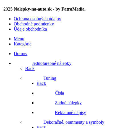
2025
Nalepky-na-auto.sk - by FatraMedia
.
Ochrana osobných údajov
Obchodné podmienky
Údaje obchodníka
Menu
Kategórie
Domov
Jednofarebné nálepky
Back
Tuning
Back
Čísla
Zadné nálepky
Reklamné nápisy
Dekoračné, oranmenty a symboly
Back