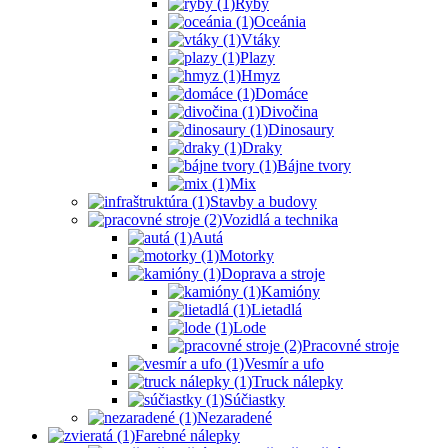
Ryby
Oceánia
Vtáky
Plazy
Hmyz
Domáce
Divočina
Dinosaury
Draky
Bájne tvory
Mix
Stavby a budovy
Vozidlá a technika
Autá
Motorky
Doprava a stroje
Kamióny
Lietadlá
Lode
Pracovné stroje
Vesmír a ufo
Truck nálepky
Súčiastky
Nezaradené
Farebné nálepky