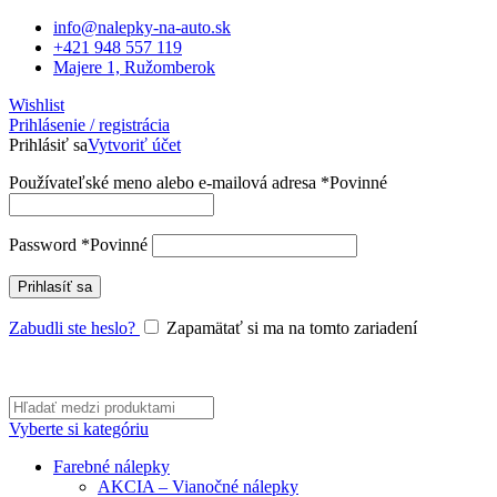
info@nalepky-na-auto.sk
+421 948 557 119
Majere 1, Ružomberok
Wishlist
Prihlásenie / registrácia
Prihlásiť sa
Vytvoriť účet
Používateľské meno alebo e-mailová adresa
*
Povinné
Password
*
Povinné
Prihlasíť sa
Zabudli ste heslo?
Zapamätať si ma na tomto zariadení
Vyberte si kategóriu
Farebné nálepky
AKCIA – Vianočné nálepky