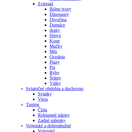
Zvieratá
Bájne tvory
Dinosaury
Divočina
Domáce
draky
Hmyz
Kone
Mačky
Mix
Oceánia
Plazy
Psi
Ryby
Šelmy
Vtáky
Sviatočné obdobia a duchovno
Sviatky
Viera
Tuning
Čísla
Reklamné nápisy
Zadné nálepky
Vojenské a dobrodružné
Vojenské