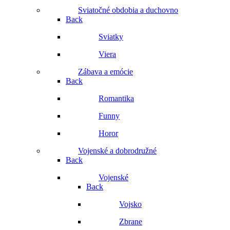
Sviatočné obdobia a duchovno
Back
Sviatky
Viera
Zábava a emócie
Back
Romantika
Funny
Horor
Vojenské a dobrodružné
Back
Vojenské
Back
Vojsko
Zbrane