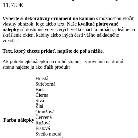
11,75 €
Vyberte si dekoratívny ornament na kamión
s možnosťou vložiť
vlastný obrázok, logo alebo text. Naše
kvalitné plotrované
nálepky
sú dostupné vo viacerých veľkostiach a farbách, ideálne na
skrášlenie okien, kabíny alebo iných častí vášho nákladného
vozidla.
Text, ktorý chcete pridať, napíšte do poľa nižšie.
Ak potrebuejte nálepku na druhú stranu – zarovnanú na druhú
stranu nájdete ju ako ďalší produkt
Hnedá
Strieborná
Biela
Čierna
Sivá
Žltá
Oranžová
Červená
Farba nálepky
Ružová
Fialová
Svetlo modrá