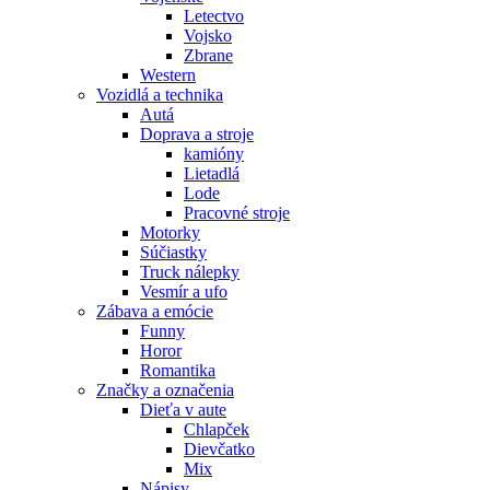
Letectvo
Vojsko
Zbrane
Western
Vozidlá a technika
Autá
Doprava a stroje
kamióny
Lietadlá
Lode
Pracovné stroje
Motorky
Súčiastky
Truck nálepky
Vesmír a ufo
Zábava a emócie
Funny
Horor
Romantika
Značky a označenia
Dieťa v aute
Chlapček
Dievčatko
Mix
Nápisy