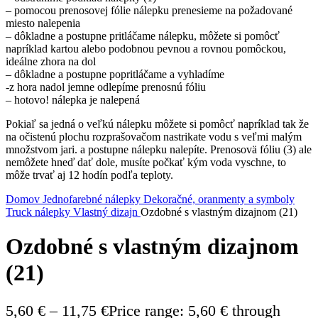
– pomocou prenosovej fólie nálepku prenesieme na požadované
miesto nalepenia
– dôkladne a postupne pritláčame nálepku, môžete si pomôcť
napríklad kartou alebo podobnou pevnou a rovnou pomôckou,
ideálne zhora na dol
– dôkladne a postupne popritláčame a vyhladíme
-z hora nadol jemne odlepíme prenosnú fóliu
– hotovo! nálepka je nalepená
Pokiaľ sa jedná o veľkú nálepku môžete si pomôcť napríklad tak že
na očistenú plochu rozprašovačom nastrikate vodu s veľmi malým
množstvom jari. a postupne nálepku nalepíte. Prenosovä fóliu (3) ale
nemôžete hneď dať dole, musíte počkať kým voda vyschne, to
môže trvať aj 12 hodín podľa teploty.
Domov
Jednofarebné nálepky
Dekoračné, oranmenty a symboly
Truck nálepky
Vlastný dizajn
Ozdobné s vlastným dizajnom (21)
Ozdobné s vlastným dizajnom
(21)
5,60
€
–
11,75
€
Price range: 5,60 € through