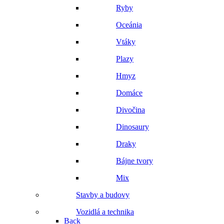
Ryby
Oceánia
Vtáky
Plazy
Hmyz
Domáce
Divočina
Dinosaury
Draky
Bájne tvory
Mix
Stavby a budovy
Vozidlá a technika
Back