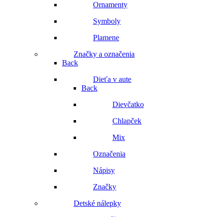
Ornamenty
Symboly
Plamene
Značky a označenia
Back
Dieťa v aute
Back
Dievčatko
Chlapček
Mix
Označenia
Nápisy
Značky
Detské nálepky