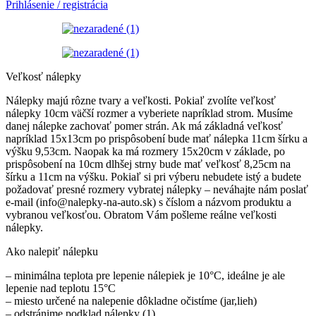
Prihlásenie / registrácia
Veľkosť nálepky
Nálepky majú rôzne tvary a veľkosti. Pokiaľ zvolíte veľkosť
nálepky 10cm väčší rozmer a vyberiete napríklad strom. Musíme
danej nálepke zachovať pomer strán. Ak má základná veľkosť
napríklad 15x13cm po prispôsobení bude mať nálepka 11cm šírku a
výšku 9,53cm. Naopak ka má rozmery 15x20cm v základe, po
prispôsobení na 10cm dlhšej strny bude mať veľkosť 8,25cm na
šírku a 11cm na výšku. Pokiaľ si pri výberu nebudete istý a budete
požadovať presné rozmery vybratej nálepky – neváhajte nám poslať
e-mail (info@nalepky-na-auto.sk) s číslom a názvom produktu a
vybranou veľkosťou. Obratom Vám pošleme reálne veľkosti
nálepky.
Ako nalepiť nálepku
– minimálna teplota pre lepenie nálepiek je 10°C, ideálne je ale
lepenie nad teplotu 15°C
– miesto určené na nalepenie dôkladne očistíme (jar,lieh)
– odstránime podklad nálepky (1)