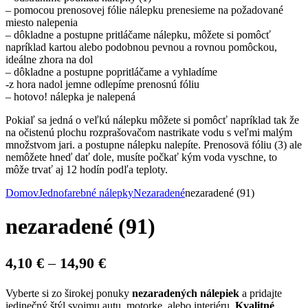
– pomocou prenosovej fólie nálepku prenesieme na požadované
miesto nalepenia
– dôkladne a postupne pritláčame nálepku, môžete si pomôcť
napríklad kartou alebo podobnou pevnou a rovnou pomôckou,
ideálne zhora na dol
– dôkladne a postupne popritláčame a vyhladíme
-z hora nadol jemne odlepíme prenosnú fóliu
– hotovo! nálepka je nalepená
Pokiaľ sa jedná o veľkú nálepku môžete si pomôcť napríklad tak že
na očistenú plochu rozprašovačom nastrikate vodu s veľmi malým
množstvom jari. a postupne nálepku nalepíte. Prenosovä fóliu (3) ale
nemôžete hneď dať dole, musíte počkať kým voda vyschne, to
môže trvať aj 12 hodín podľa teploty.
Domov
Jednofarebné nálepky
Nezaradené
nezaradené (91)
nezaradené (91)
Price
4,10
€
–
14,90
€
range:
Vyberte si zo širokej ponuky
nezaradených nálepiek
a pridajte
4,10 €
jedinečný štýl svojmu autu, motorke, alebo interiéru.
Kvalitné