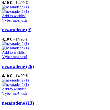
variantov.
Price
4,10
€
–
14,90
€
Možnosti
range:
si
4,10 €
môžete
through
Add to wishlist
vybrať
Tento
14,90 €
Výber možností
na
produkt
stránke
má
nezaradené (9)
produktu.
viacero
variantov.
Price
4,10
€
–
14,90
€
Možnosti
range:
si
4,10 €
môžete
through
Add to wishlist
vybrať
Tento
14,90 €
Výber možností
na
produkt
stránke
má
nezaradené (26)
produktu.
viacero
variantov.
Price
4,10
€
–
14,90
€
Možnosti
range:
si
4,10 €
môžete
through
Add to wishlist
vybrať
Tento
14,90 €
Výber možností
na
produkt
stránke
má
nezaradené (13)
produktu.
viacero