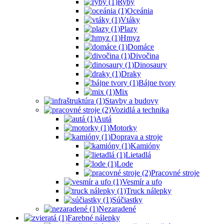
Ryby
Oceánia
Vtáky
Plazy
Hmyz
Domáce
Divočina
Dinosaury
Draky
Bájne tvory
Mix
Stavby a budovy
Vozidlá a technika
Autá
Motorky
Doprava a stroje
Kamióny
Lietadlá
Lode
Pracovné stroje
Vesmír a ufo
Truck nálepky
Súčiastky
Nezaradené
Farebné nálepky