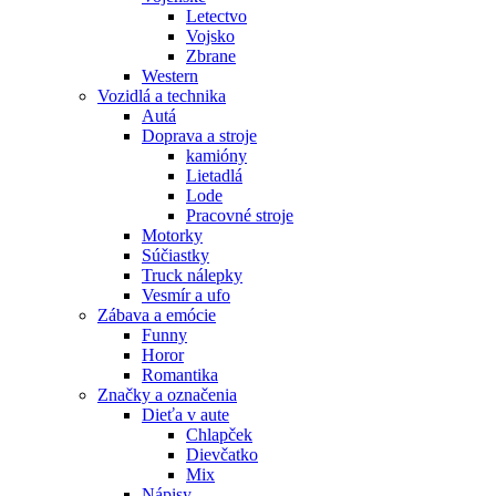
Letectvo
Vojsko
Zbrane
Western
Vozidlá a technika
Autá
Doprava a stroje
kamióny
Lietadlá
Lode
Pracovné stroje
Motorky
Súčiastky
Truck nálepky
Vesmír a ufo
Zábava a emócie
Funny
Horor
Romantika
Značky a označenia
Dieťa v aute
Chlapček
Dievčatko
Mix
Nápisy