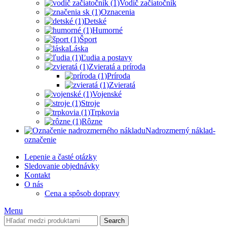
Vodič začiatočník
Oznacenia
Detské
Humorné
Šport
Láska
Ľudia a postavy
Zvieratá a príroda
Príroda
Zvieratá
Vojenské
Stroje
Trpkovia
Rôzne
Nadrozmerný náklad-
označenie
Lepenie a časté otázky
Sledovanie objednávky
Kontakt
O nás
Cena a spôsob dopravy
Menu
Search