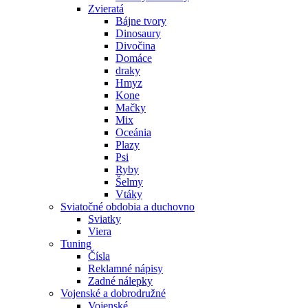
Zvieratá
Bájne tvory
Dinosaury
Divočina
Domáce
draky
Hmyz
Kone
Mačky
Mix
Oceánia
Plazy
Psi
Ryby
Šelmy
Vtáky
Sviatočné obdobia a duchovno
Sviatky
Viera
Tuning
Čísla
Reklamné nápisy
Zadné nálepky
Vojenské a dobrodružné
Vojenské