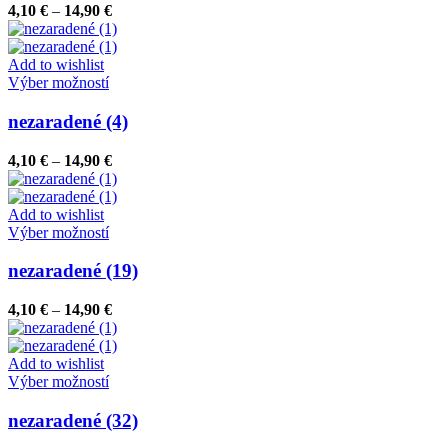
variantov.
Price
4,10
€
–
14,90
€
Možnosti
range:
si
4,10 €
môžete
through
Add to wishlist
vybrať
Tento
14,90 €
Výber možností
na
produkt
stránke
má
nezaradené (4)
produktu.
viacero
variantov.
Price
4,10
€
–
14,90
€
Možnosti
range:
si
4,10 €
môžete
through
Add to wishlist
vybrať
Tento
14,90 €
Výber možností
na
produkt
stránke
má
nezaradené (19)
produktu.
viacero
variantov.
Price
4,10
€
–
14,90
€
Možnosti
range:
si
4,10 €
môžete
through
Add to wishlist
vybrať
Tento
14,90 €
Výber možností
na
produkt
stránke
má
nezaradené (32)
produktu.
viacero