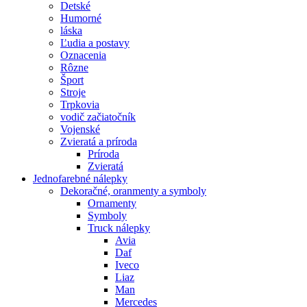
Detské
Humorné
láska
Ľudia a postavy
Oznacenia
Rôzne
Šport
Stroje
Trpkovia
vodič začiatočník
Vojenské
Zvieratá a príroda
Príroda
Zvieratá
Jednofarebné nálepky
Dekoračné, oranmenty a symboly
Ornamenty
Symboly
Truck nálepky
Avia
Daf
Iveco
Liaz
Man
Mercedes