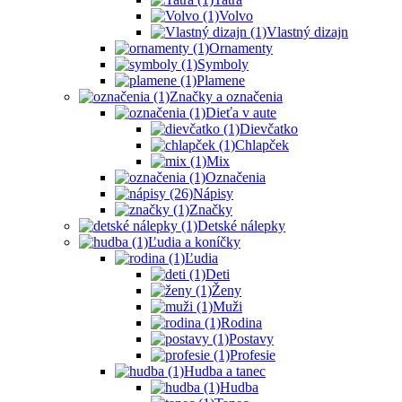
Volvo
Vlastný dizajn
Ornamenty
Symboly
Plamene
Značky a označenia
Dieťa v aute
Dievčatko
Chlapček
Mix
Označenia
Nápisy
Značky
Detské nálepky
Ľudia a koníčky
Ľudia
Deti
Ženy
Muži
Rodina
Postavy
Profesie
Hudba a tanec
Hudba