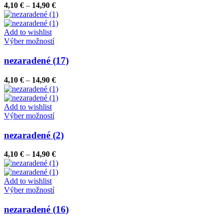
variantov.
Price
4,10
€
–
14,90
€
Možnosti
range:
si
4,10 €
môžete
through
Add to wishlist
vybrať
Tento
14,90 €
Výber možností
na
produkt
stránke
má
nezaradené (17)
produktu.
viacero
variantov.
Price
4,10
€
–
14,90
€
Možnosti
range:
si
4,10 €
môžete
through
Add to wishlist
vybrať
Tento
14,90 €
Výber možností
na
produkt
stránke
má
nezaradené (2)
produktu.
viacero
variantov.
Price
4,10
€
–
14,90
€
Možnosti
range:
si
4,10 €
môžete
through
Add to wishlist
vybrať
Tento
14,90 €
Výber možností
na
produkt
stránke
má
nezaradené (16)
produktu.
viacero