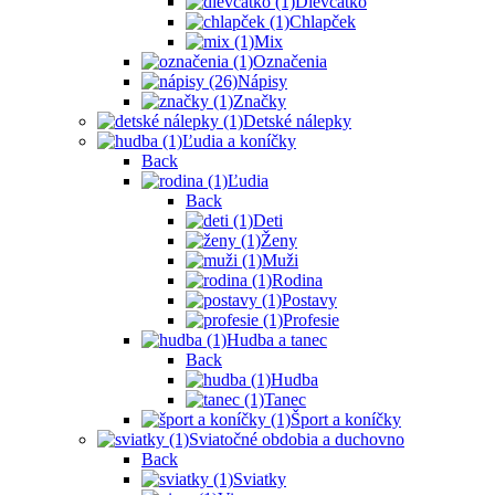
Dievčatko
Chlapček
Mix
Označenia
Nápisy
Značky
Detské nálepky
Ľudia a koníčky
Back
Ľudia
Back
Deti
Ženy
Muži
Rodina
Postavy
Profesie
Hudba a tanec
Back
Hudba
Tanec
Šport a koníčky
Sviatočné obdobia a duchovno
Back
Sviatky