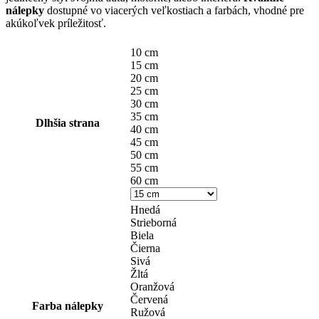
through
nálepky
dostupné vo viacerých veľkostiach a farbách, vhodné pre
akúkoľvek príležitosť.
14,90 €
10 cm
15 cm
20 cm
25 cm
30 cm
35 cm
Dlhšia strana
40 cm
45 cm
50 cm
55 cm
60 cm
Hnedá
Strieborná
Biela
Čierna
Sivá
Žltá
Oranžová
Červená
Farba nálepky
Ružová