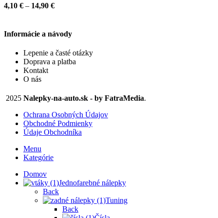
variantov.
Price
4,10
€
–
14,90
€
Možnosti
range:
si
4,10 €
môžete
through
Informácie a návody
vybrať
14,90 €
na
Lepenie a časté otázky
stránke
Doprava a platba
produktu.
Kontakt
O nás
2025
Nalepky-na-auto.sk - by FatraMedia
.
Ochrana Osobných Údajov
Obchodné Podmienky
Údaje Obchodníka
Menu
Kategórie
Domov
Jednofarebné nálepky
Back
Tuning
Back
Čísla