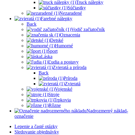
Truck nálepky
Súčiastky
Nezaradené
Farebné nálepky
Back
Vodič začiatočník
Oznacenia
Detské
Humorné
Šport
Láska
Ľudia a postavy
Zvieratá a príroda
Back
Príroda
Zvieratá
Vojenské
Stroje
Trpkovia
Rôzne
Nadrozmerný náklad-
označenie
Lepenie a časté otázky
Sledovanie objednávky