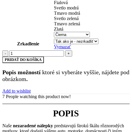
Fialová
Svetlo modrá
Tmavo modrá
Svetlo zelená
Tmavo zelená
Zlatá
Zrkadlenie
Vymazať
množstvo
nezaradené
PRIDAŤ DO KOŠÍKA
(91)
Popis možností
ktoré si vyberáte vyššie, nájdete pod
obrázkom
.
Add to wishlist
7
People watching this product now!
POPIS
Naše
nezaradené nálepky
predstavujú širokú škálu rôznorodých
motívov, ktoré dodajú vášmu autu, motorke, domácnosti či iným