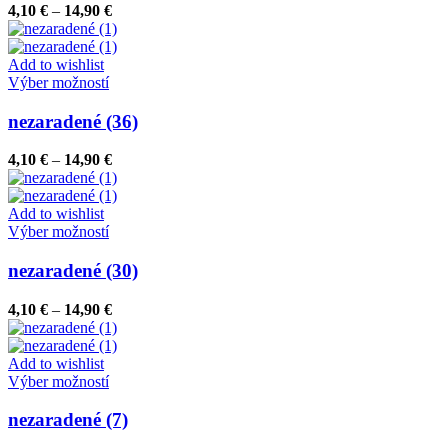
variantov.
Price
4,10
€
–
14,90
€
Možnosti
range:
si
4,10 €
môžete
through
Add to wishlist
vybrať
Tento
14,90 €
Výber možností
na
produkt
stránke
má
nezaradené (36)
produktu.
viacero
variantov.
Price
4,10
€
–
14,90
€
Možnosti
range:
si
4,10 €
môžete
through
Add to wishlist
vybrať
Tento
14,90 €
Výber možností
na
produkt
stránke
má
nezaradené (30)
produktu.
viacero
variantov.
Price
4,10
€
–
14,90
€
Možnosti
range:
si
4,10 €
môžete
through
Add to wishlist
vybrať
Tento
14,90 €
Výber možností
na
produkt
stránke
má
nezaradené (7)
produktu.
viacero