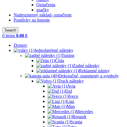
Označenia
značky
Nadrozmerný náklad- označenie
Pomôcky na lepenie
Search
0
items
0,00
€
Domov
Jednofarebné nálepky
Tuning
Čísla
Zadné nálepky
Reklamné nápisy
Dekoračné, oranmenty a symboly
Truck nálepky
Avia
Daf
Iveco
Liaz
Man
Mercedes
Renault
Scania
Tatra