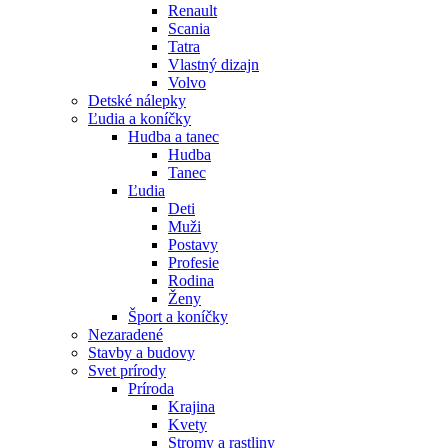
Renault
Scania
Tatra
Vlastný dizajn
Volvo
Detské nálepky
Ľudia a koníčky
Hudba a tanec
Hudba
Tanec
Ľudia
Deti
Muži
Postavy
Profesie
Rodina
Ženy
Šport a koníčky
Nezaradené
Stavby a budovy
Svet prírody
Príroda
Krajina
Kvety
Stromy a rastliny