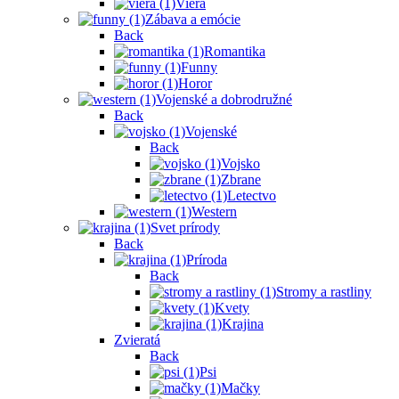
Viera
Zábava a emócie
Back
Romantika
Funny
Horor
Vojenské a dobrodružné
Back
Vojenské
Back
Vojsko
Zbrane
Letectvo
Western
Svet prírody
Back
Príroda
Back
Stromy a rastliny
Kvety
Krajina
Zvieratá
Back
Psi
Mačky