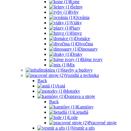
Kone
Šelmy
Ryby
Oceánia
Vtáky
Plazy
Hmyz
Domáce
Divočina
Dinosaury
Draky
Bájne tvory
Mix
Stavby a budovy
Vozidlá a technika
Back
Autá
Motorky
Doprava a stroje
Back
Kamióny
Lietadlá
Lode
Pracovné stroje
Vesmír a ufo