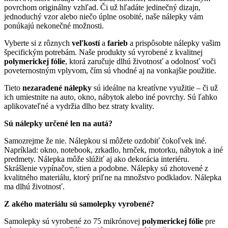
povrchom originálny vzhľad. Či už hľadáte jedinečný dizajn,
jednoduchý vzor alebo niečo úplne osobité, naše nálepky vám
ponúkajú nekonečné možnosti.
Vyberte si z rôznych
veľkostí
a
farieb
a prispôsobte nálepky vašim
špecifickým potrebám. Naše produkty sú vyrobené z kvalitnej
polymerickej fólie
, ktorá zaručuje dlhú životnosť a odolnosť voči
poveternostným vplyvom, čím sú vhodné aj na vonkajšie použitie.
Tieto
nezaradené nálepky
sú ideálne na kreatívne využitie – či už
ich umiestnite na auto, okno, nábytok alebo iné povrchy. Sú ľahko
aplikovateľné a vydržia dlho bez straty kvality.
Sú nálepky určené len na autá?
Samozrejme že nie. Nálepkou si môžete ozdobiť čokoľvek iné.
Napríklad: okno, notebook, zrkadlo, hrnček, motorku, nábytok a iné
predmety. Nálepka môže slúžiť aj ako dekorácia interiéru.
Skrášlenie vypínačov, stien a podobne. Nálepky sú zhotovené z
kvalitného materiálu, ktorý priľne na množstvo podkladov. Nálepka
ma dlhú životnosť.
Z akého materiálu sú samolepky vyrobené?
Samolepky sú vyrobené zo 75 mikrónovej
polymerickej fólie
pre