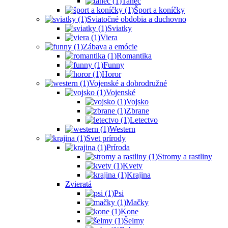
Tanec
Šport a koníčky
Sviatočné obdobia a duchovno
Sviatky
Viera
Zábava a emócie
Romantika
Funny
Horor
Vojenské a dobrodružné
Vojenské
Vojsko
Zbrane
Letectvo
Western
Svet prírody
Príroda
Stromy a rastliny
Kvety
Krajina
Zvieratá
Psi
Mačky
Kone
Šelmy