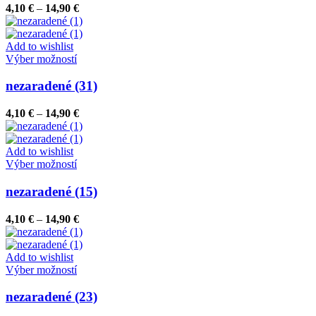
variantov.
Price
4,10
€
–
14,90
€
Možnosti
range:
si
4,10 €
môžete
through
Add to wishlist
vybrať
Tento
14,90 €
Výber možností
na
produkt
stránke
má
nezaradené (31)
produktu.
viacero
variantov.
Price
4,10
€
–
14,90
€
Možnosti
range:
si
4,10 €
môžete
through
Add to wishlist
vybrať
Tento
14,90 €
Výber možností
na
produkt
stránke
má
nezaradené (15)
produktu.
viacero
variantov.
Price
4,10
€
–
14,90
€
Možnosti
range:
si
4,10 €
môžete
through
Add to wishlist
vybrať
Tento
14,90 €
Výber možností
na
produkt
stránke
má
nezaradené (23)
produktu.
viacero