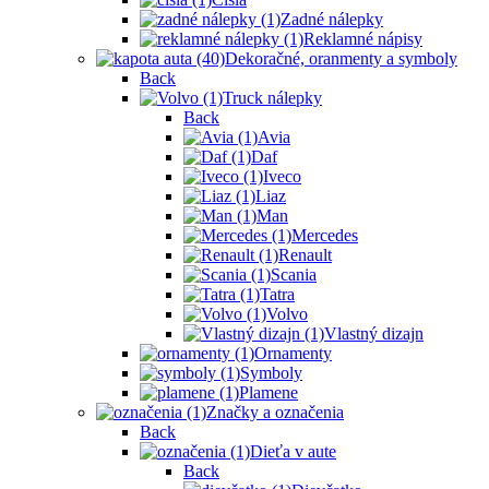
Zadné nálepky
Reklamné nápisy
Dekoračné, oranmenty a symboly
Back
Truck nálepky
Back
Avia
Daf
Iveco
Liaz
Man
Mercedes
Renault
Scania
Tatra
Volvo
Vlastný dizajn
Ornamenty
Symboly
Plamene
Značky a označenia
Back
Dieťa v aute
Back