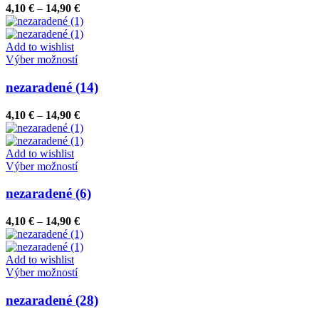
variantov.
Price
4,10
€
–
14,90
€
Možnosti
range:
si
4,10 €
môžete
through
Add to wishlist
vybrať
Tento
14,90 €
Výber možností
na
produkt
stránke
má
nezaradené (14)
produktu.
viacero
variantov.
Price
4,10
€
–
14,90
€
Možnosti
range:
si
4,10 €
môžete
through
Add to wishlist
vybrať
Tento
14,90 €
Výber možností
na
produkt
stránke
má
nezaradené (6)
produktu.
viacero
variantov.
Price
4,10
€
–
14,90
€
Možnosti
range:
si
4,10 €
môžete
through
Add to wishlist
vybrať
Tento
14,90 €
Výber možností
na
produkt
stránke
má
nezaradené (28)
produktu.
viacero