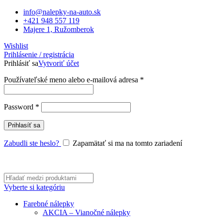
info@nalepky-na-auto.sk
+421 948 557 119
Majere 1, Ružomberok
Wishlist
Prihlásenie / registrácia
Prihlásiť sa
Vytvoriť účet
Povinné
Používateľské meno alebo e-mailová adresa
*
Povinné
Password
*
Prihlasíť sa
Zabudli ste heslo?
Zapamätať si ma na tomto zariadení
Vyberte si kategóriu
Farebné nálepky
AKCIA – Vianočné nálepky