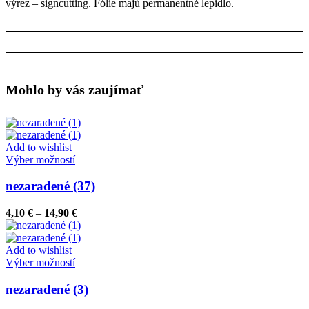
výrez – signcutting. Fólie majú permanentné lepidlo.
Mohlo by vás zaujímať
Add to wishlist
Tento
Výber možností
produkt
má
nezaradené (37)
viacero
variantov.
Price
4,10
€
–
14,90
€
Možnosti
range:
si
4,10 €
môžete
through
Add to wishlist
vybrať
Tento
14,90 €
Výber možností
na
produkt
stránke
má
nezaradené (3)
produktu.
viacero