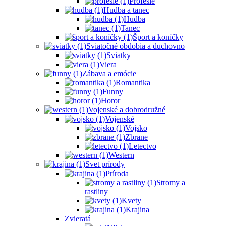
Profesie
Hudba a tanec
Hudba
Tanec
Šport a koníčky
Sviatočné obdobia a duchovno
Sviatky
Viera
Zábava a emócie
Romantika
Funny
Horor
Vojenské a dobrodružné
Vojenské
Vojsko
Zbrane
Letectvo
Western
Svet prírody
Príroda
Stromy a
rastliny
Kvety
Krajina
Zvieratá