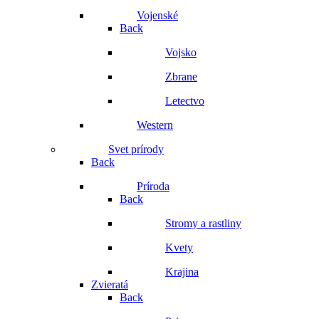
Vojenské
Back
Vojsko
Zbrane
Letectvo
Western
Svet prírody
Back
Príroda
Back
Stromy a rastliny
Kvety
Krajina
Zvieratá
Back