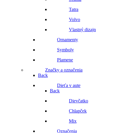
Tatra
Volvo
Vlastný dizajn
Ornamenty
Symboly
Plamene
Značky a označenia
Back
Dieťa v aute
Back
Dievčatko
Chlapček
Mix
Označenia