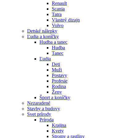
Renault
Scania
Tatra
Vlastný dizajn
Volvo
Detské nálepky
Ľudia a koníčky
Hudba a tanec
Hudba
Tanec
Ľudia
Deti
Muži
Postavy
Profesie
Rodina
Ženy
Šport a koníčky
Nezaradené
Stavby a budovy
Svet prírody
Príroda
Krajina
Kvety
Stromy a rastliny