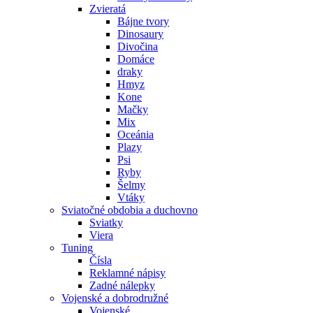
Zvieratá
Bájne tvory
Dinosaury
Divočina
Domáce
draky
Hmyz
Kone
Mačky
Mix
Oceánia
Plazy
Psi
Ryby
Šelmy
Vtáky
Sviatočné obdobia a duchovno
Sviatky
Viera
Tuning
Čísla
Reklamné nápisy
Zadné nálepky
Vojenské a dobrodružné
Vojenské