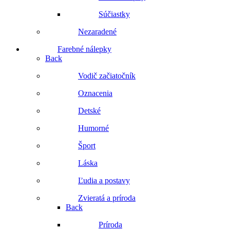
Súčiastky
Nezaradené
Farebné nálepky
Back
Vodič začiatočník
Oznacenia
Detské
Humorné
Šport
Láska
Ľudia a postavy
Zvieratá a príroda
Back
Príroda