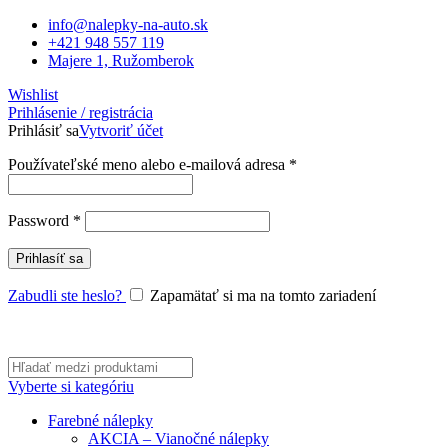
info@nalepky-na-auto.sk
+421 948 557 119
Majere 1, Ružomberok
Wishlist
Prihlásenie / registrácia
Prihlásiť sa
Vytvoriť účet
Používateľské meno alebo e-mailová adresa
*
Password
*
Prihlasíť sa
Zabudli ste heslo?
Zapamätať si ma na tomto zariadení
Vyberte si kategóriu
Farebné nálepky
AKCIA – Vianočné nálepky