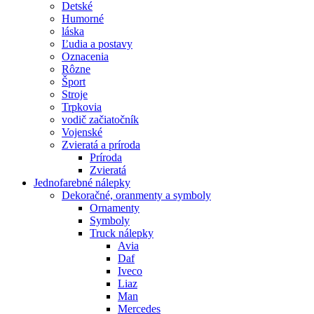
Detské
Humorné
láska
Ľudia a postavy
Oznacenia
Rôzne
Šport
Stroje
Trpkovia
vodič začiatočník
Vojenské
Zvieratá a príroda
Príroda
Zvieratá
Jednofarebné nálepky
Dekoračné, oranmenty a symboly
Ornamenty
Symboly
Truck nálepky
Avia
Daf
Iveco
Liaz
Man
Mercedes