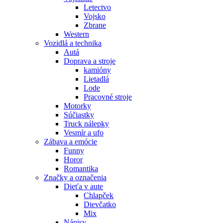
Letectvo
Vojsko
Zbrane
Western
Vozidlá a technika
Autá
Doprava a stroje
kamióny
Lietadlá
Lode
Pracovné stroje
Motorky
Súčiastky
Truck nálepky
Vesmír a ufo
Zábava a emócie
Funny
Horor
Romantika
Značky a označenia
Dieťa v aute
Chlapček
Dievčatko
Mix
Nápisy