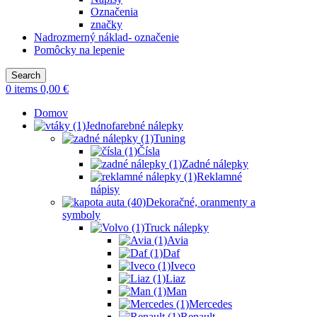
Označenia
značky
Nadrozmerný náklad- označenie
Pomôcky na lepenie
Search
0
items
0,00
€
Domov
Jednofarebné nálepky
Tuning
Čísla
Zadné nálepky
Reklamné
nápisy
Dekoračné, oranmenty a
symboly
Truck nálepky
Avia
Daf
Iveco
Liaz
Man
Mercedes
Renault