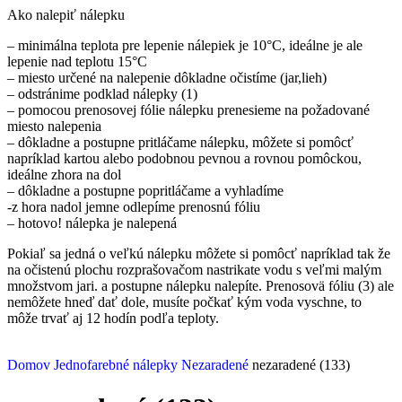
Ako nalepiť nálepku
– minimálna teplota pre lepenie nálepiek je 10°C, ideálne je ale
lepenie nad teplotu 15°C
– miesto určené na nalepenie dôkladne očistíme (jar,lieh)
– odstránime podklad nálepky (1)
– pomocou prenosovej fólie nálepku prenesieme na požadované
miesto nalepenia
– dôkladne a postupne pritláčame nálepku, môžete si pomôcť
napríklad kartou alebo podobnou pevnou a rovnou pomôckou,
ideálne zhora na dol
– dôkladne a postupne popritláčame a vyhladíme
-z hora nadol jemne odlepíme prenosnú fóliu
– hotovo! nálepka je nalepená
Pokiaľ sa jedná o veľkú nálepku môžete si pomôcť napríklad tak že
na očistenú plochu rozprašovačom nastrikate vodu s veľmi malým
množstvom jari. a postupne nálepku nalepíte. Prenosovä fóliu (3) ale
nemôžete hneď dať dole, musíte počkať kým voda vyschne, to
môže trvať aj 12 hodín podľa teploty.
Domov
Jednofarebné nálepky
Nezaradené
nezaradené (133)