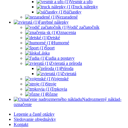
Vesmír a ufo
Truck nálepky
Súčiastky
Nezaradené
Farebné nálepky
Vodič začiatočník
Oznacenia
Detské
Humorné
Šport
Láska
Ľudia a postavy
Zvieratá a príroda
Príroda
Zvieratá
Vojenské
Stroje
Trpkovia
Rôzne
Nadrozmerný náklad-
označenie
Lepenie a časté otázky
Sledovanie objednávky
Kontakt