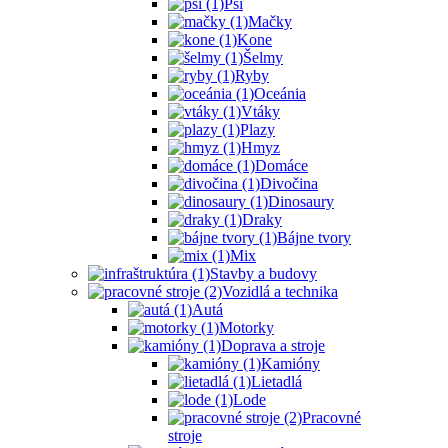
Psi
Mačky
Kone
Šelmy
Ryby
Oceánia
Vtáky
Plazy
Hmyz
Domáce
Divočina
Dinosaury
Draky
Bájne tvory
Mix
Stavby a budovy
Vozidlá a technika
Autá
Motorky
Doprava a stroje
Kamióny
Lietadlá
Lode
Pracovné
stroje