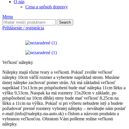
O nás
Cena a spôsob dopravy
Menu
Search
Prihlásenie / registrácia
Veľkosť nálepky
Nálepky majú rôzne tvary a veľkosti. Pokiaľ zvolíte veľkosť
nálepky 10cm väčší rozmer a vyberiete napríklad strom. Musíme
danej nálepke zachovať pomer strán. Ak má základná veľkosť
napríklad 15x13cm po prispôsobení bude mať nálepka 11cm šírku a
výšku 9,53cm. Naopak ka má rozmery 15x20cm v základe, po
prispôsobení na 10cm dlhšej strny bude mať veľkosť 8,25cm na
šírku a 11cm na výšku. Pokiaľ si pri výberu nebudete istý a budete
požadovať presné rozmery vybratej nálepky – neváhajte nám poslať
e-mail (info@nalepky-na-auto.sk) s číslom a názvom produktu a
vybranou veľkosťou. Obratom Vám pošleme reálne veľkosti
nálepky.