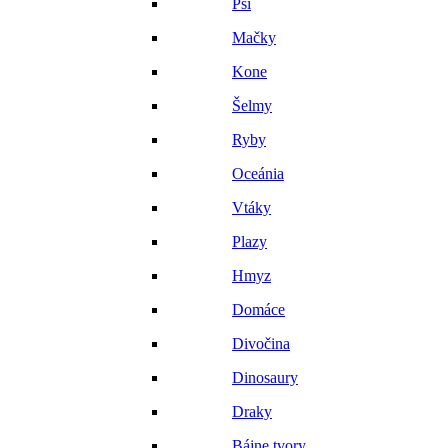
Psi
Mačky
Kone
Šelmy
Ryby
Oceánia
Vtáky
Plazy
Hmyz
Domáce
Divočina
Dinosaury
Draky
Bájne tvory