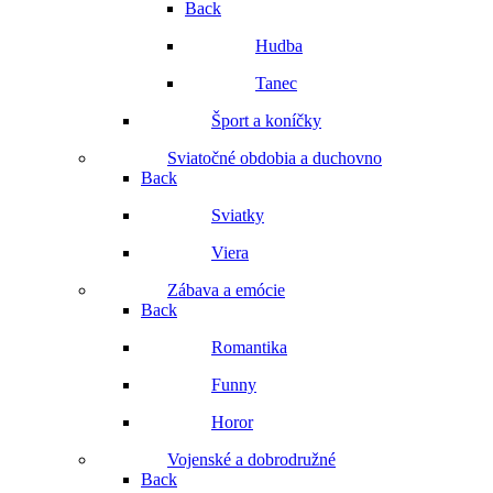
Back
Hudba
Tanec
Šport a koníčky
Sviatočné obdobia a duchovno
Back
Sviatky
Viera
Zábava a emócie
Back
Romantika
Funny
Horor
Vojenské a dobrodružné
Back