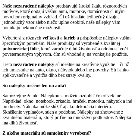
Naše
nezaradené nálepky
predstavujú širokú škálu rôznorodých
motívov, ktoré dodajú vášmu autu, motorke, domácnosti či iným
povrchom originálny vzhľad. Či už hľadáte jedinečný dizajn,
jednoduchý vzor alebo niečo úplne osobité, naše nálepky vám
ponúkajú nekonečné možnosti.
Vyberte si z rôznych
veľkostí
a
farieb
a prispôsobte nálepky vašim
špecifickým potrebám. Naše produkty sú vyrobené z kvalitnej
polymerickej fólie
, ktorá zaručuje dlhú životnosť a odolnosť voči
poveternostným vplyvom, čím sú vhodné aj na vonkajšie použitie.
Tieto
nezaradené nálepky
sú ideálne na kreatívne využitie – či už
ich umiestnite na auto, okno, nábytok alebo iné povrchy. Sú ľahko
aplikovateľné a vydržia dlho bez straty kvality.
Sú nálepky určené len na autá?
Samozrejme že nie. Nálepkou si môžete ozdobiť čokoľvek iné.
Napríklad: okno, notebook, zrkadlo, hrnček, motorku, nábytok a iné
predmety. Nálepka môže slúžiť aj ako dekorácia interiéru.
Skrášlenie vypínačov, stien a podobne. Nálepky sú zhotovené z
kvalitného materiálu, ktorý priľne na množstvo podkladov. Nálepka
ma dlhú životnosť.
Z akého materiálu sú samolepky vyrobené?