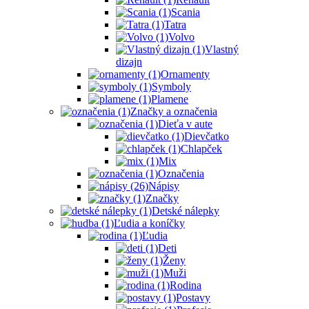
Scania
Tatra
Volvo
Vlastný
dizajn
Ornamenty
Symboly
Plamene
Značky a označenia
Dieťa v aute
Dievčatko
Chlapček
Mix
Označenia
Nápisy
Značky
Detské nálepky
Ľudia a koníčky
Ľudia
Deti
Ženy
Muži
Rodina
Postavy