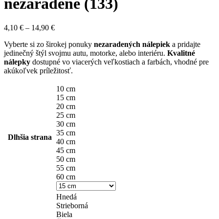
nezaradené (133)
4,10
€
–
14,90
€
Vyberte si zo širokej ponuky
nezaradených nálepiek
a pridajte
jedinečný štýl svojmu autu, motorke, alebo interiéru.
Kvalitné
nálepky
dostupné vo viacerých veľkostiach a farbách, vhodné pre
akúkoľvek príležitosť.
10 cm
15 cm
20 cm
25 cm
30 cm
35 cm
Dlhšia strana
40 cm
45 cm
50 cm
55 cm
60 cm
Hnedá
Strieborná
Biela