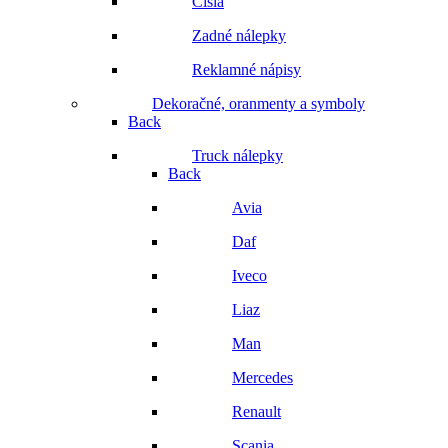
Čísla
Zadné nálepky
Reklamné nápisy
Dekoračné, oranmenty a symboly
Back
Truck nálepky
Back
Avia
Daf
Iveco
Liaz
Man
Mercedes
Renault
Scania