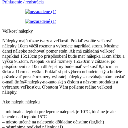
Prihlásenie / registrácia
Veľkosť nálepky
Nálepky majú rôzne tvary a veľkosti. Pokiaľ zvolíte veľkosť
nálepky 10cm väčší rozmer a vyberiete napríklad strom. Musíme
danej nálepke zachovať pomer strán. Ak má základná veľkosť
napríklad 15x13cm po prispôsobení bude mať nálepka 11cm šírku a
výšku 9,53cm. Naopak ka má rozmery 15x20cm v základe, po
prispôsobení na 10cm dlhšej strny bude mať veľkosť 8,25cm na
šírku a 11cm na výšku. Pokiaľ si pri výberu nebudete istý a budete
požadovať presné rozmery vybratej nálepky – neváhajte nám poslať
e-mail (info@nalepky-na-auto.sk) s číslom a názvom produktu a
vybranou veľkosťou. Obratom Vám pošleme reálne veľkosti
nálepky.
Ako nalepiť nálepku
– minimálna teplota pre lepenie nálepiek je 10°C, ideálne je ale
lepenie nad teplotu 15°C
– miesto určené na nalepenie dôkladne očistíme (jar,lieh)
– odstránime podklad nálepky (1)