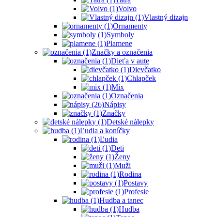
Volvo
Vlastný dizajn
Ornamenty
Symboly
Plamene
Značky a označenia
Dieťa v aute
Dievčatko
Chlapček
Mix
Označenia
Nápisy
Značky
Detské nálepky
Ľudia a koníčky
Ľudia
Deti
Ženy
Muži
Rodina
Postavy
Profesie
Hudba a tanec
Hudba