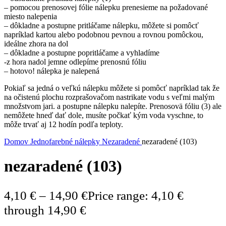
– pomocou prenosovej fólie nálepku prenesieme na požadované
miesto nalepenia
– dôkladne a postupne pritláčame nálepku, môžete si pomôcť
napríklad kartou alebo podobnou pevnou a rovnou pomôckou,
ideálne zhora na dol
– dôkladne a postupne popritláčame a vyhladíme
-z hora nadol jemne odlepíme prenosnú fóliu
– hotovo! nálepka je nalepená
Pokiaľ sa jedná o veľkú nálepku môžete si pomôcť napríklad tak že
na očistenú plochu rozprašovačom nastrikate vodu s veľmi malým
množstvom jari. a postupne nálepku nalepíte. Prenosovä fóliu (3) ale
nemôžete hneď dať dole, musíte počkať kým voda vyschne, to
môže trvať aj 12 hodín podľa teploty.
Domov
Jednofarebné nálepky
Nezaradené
nezaradené (103)
nezaradené (103)
4,10
€
–
14,90
€
Price range: 4,10 €
through 14,90 €