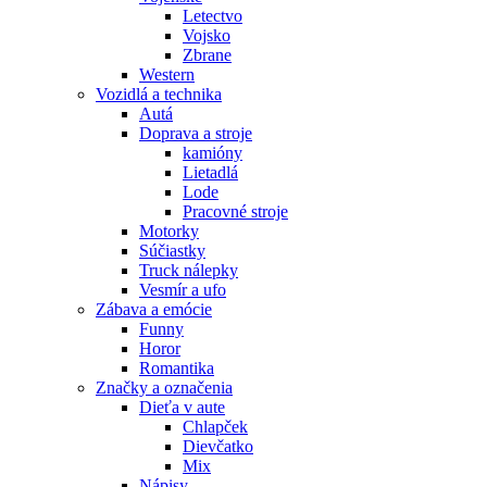
Letectvo
Vojsko
Zbrane
Western
Vozidlá a technika
Autá
Doprava a stroje
kamióny
Lietadlá
Lode
Pracovné stroje
Motorky
Súčiastky
Truck nálepky
Vesmír a ufo
Zábava a emócie
Funny
Horor
Romantika
Značky a označenia
Dieťa v aute
Chlapček
Dievčatko
Mix
Nápisy