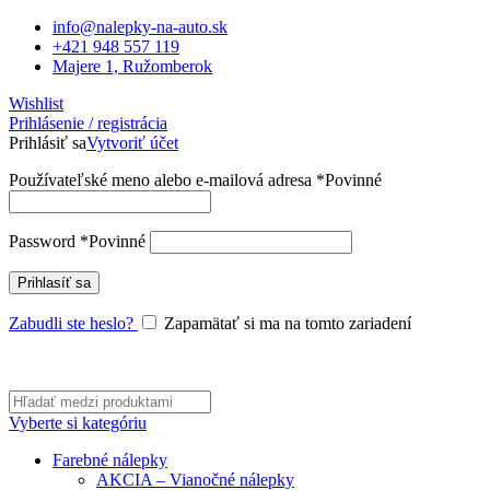
info@nalepky-na-auto.sk
+421 948 557 119
Majere 1, Ružomberok
Wishlist
Prihlásenie / registrácia
Prihlásiť sa
Vytvoriť účet
Používateľské meno alebo e-mailová adresa
*
Povinné
Password
*
Povinné
Prihlasíť sa
Zabudli ste heslo?
Zapamätať si ma na tomto zariadení
Vyberte si kategóriu
Farebné nálepky
AKCIA – Vianočné nálepky