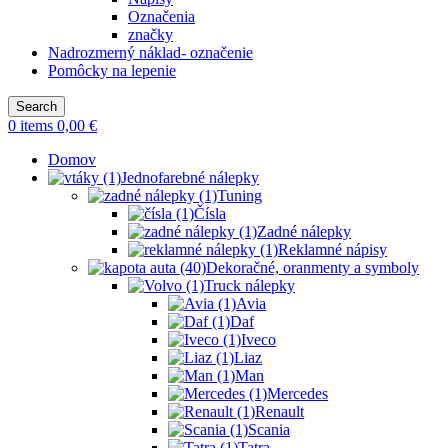
Označenia
značky
Nadrozmerný náklad- označenie
Pomôcky na lepenie
Search
0
items
0,00
€
Domov
Jednofarebné nálepky
Tuning
Čísla
Zadné nálepky
Reklamné nápisy
Dekoračné, oranmenty a symboly
Truck nálepky
Avia
Daf
Iveco
Liaz
Man
Mercedes
Renault
Scania
Tatra