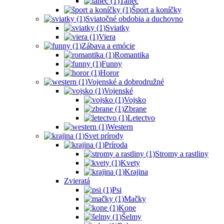
Tanec
Šport a koníčky
Sviatočné obdobia a duchovno
Sviatky
Viera
Zábava a emócie
Romantika
Funny
Horor
Vojenské a dobrodružné
Vojenské
Vojsko
Zbrane
Letectvo
Western
Svet prírody
Príroda
Stromy a rastliny
Kvety
Krajina
Zvieratá
Psi
Mačky
Kone
Šelmy