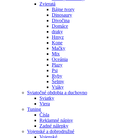
Zvieratá
Bájne tvory
Dinosaury
Divočina
Domáce
draky
Hmyz
Kone
Mačky
Mix
Oceánia
Plazy
Psi
Ryby
Šelmy
Vtáky
Sviatočné obdobia a duchovno
Sviatky
Viera
Tuning
Čísla
Reklamné nápisy
Zadné nálepky
Vojenské a dobrodružné
Vojenské