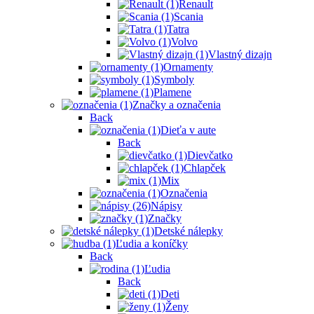
Renault
Scania
Tatra
Volvo
Vlastný dizajn
Ornamenty
Symboly
Plamene
Značky a označenia
Back
Dieťa v aute
Back
Dievčatko
Chlapček
Mix
Označenia
Nápisy
Značky
Detské nálepky
Ľudia a koníčky
Back
Ľudia
Back
Deti
Ženy