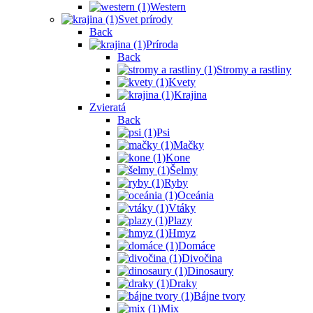
Western
Svet prírody
Back
Príroda
Back
Stromy a rastliny
Kvety
Krajina
Zvieratá
Back
Psi
Mačky
Kone
Šelmy
Ryby
Oceánia
Vtáky
Plazy
Hmyz
Domáce
Divočina
Dinosaury
Draky
Bájne tvory
Mix