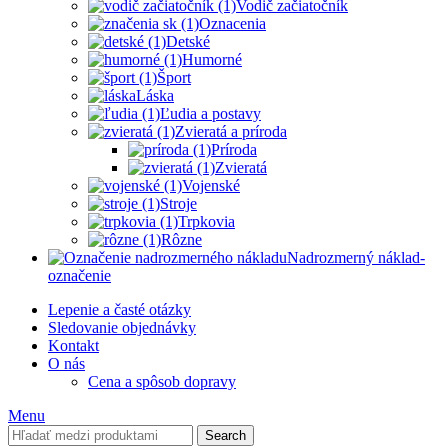
Vodič začiatočník
Oznacenia
Detské
Humorné
Šport
Láska
Ľudia a postavy
Zvieratá a príroda
Príroda
Zvieratá
Vojenské
Stroje
Trpkovia
Rôzne
Nadrozmerný náklad-
označenie
Lepenie a časté otázky
Sledovanie objednávky
Kontakt
O nás
Cena a spôsob dopravy
Menu
Search