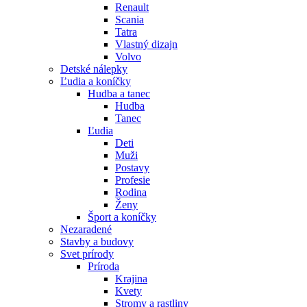
Renault
Scania
Tatra
Vlastný dizajn
Volvo
Detské nálepky
Ľudia a koníčky
Hudba a tanec
Hudba
Tanec
Ľudia
Deti
Muži
Postavy
Profesie
Rodina
Ženy
Šport a koníčky
Nezaradené
Stavby a budovy
Svet prírody
Príroda
Krajina
Kvety
Stromy a rastliny