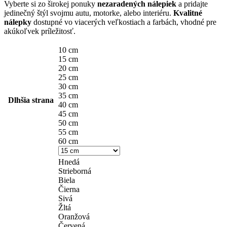
Vyberte si zo širokej ponuky
nezaradených nálepiek
a pridajte
jedinečný štýl svojmu autu, motorke, alebo interiéru.
Kvalitné
nálepky
dostupné vo viacerých veľkostiach a farbách, vhodné pre
akúkoľvek príležitosť.
10 cm
15 cm
20 cm
25 cm
30 cm
35 cm
Dlhšia strana
40 cm
45 cm
50 cm
55 cm
60 cm
Hnedá
Strieborná
Biela
Čierna
Sivá
Žltá
Oranžová
Červená