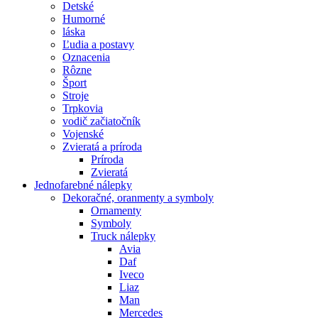
Detské
Humorné
láska
Ľudia a postavy
Oznacenia
Rôzne
Šport
Stroje
Trpkovia
vodič začiatočník
Vojenské
Zvieratá a príroda
Príroda
Zvieratá
Jednofarebné nálepky
Dekoračné, oranmenty a symboly
Ornamenty
Symboly
Truck nálepky
Avia
Daf
Iveco
Liaz
Man
Mercedes