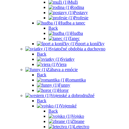
Muži
Rodina
Postavy
Profesie
Hudba a tanec
Back
Hudba
Tanec
Šport a koníčky
Sviatočné obdobia a duchovno
Back
Sviatky
Viera
Zábava a emócie
Back
Romantika
Funny
Horor
Vojenské a dobrodružné
Back
Vojenské
Back
Vojsko
Zbrane
Letectvo