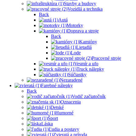
Stavby a budovy
Vozidlá a technika
Back
Autá
Motorky
Doprava a stroje
Back
Kamióny
Lietadlá
Lode
Pracovné stroje
Vesmír a ufo
Truck nálepky
Súčiastky
Nezaradené
Farebné nálepky
Back
Vodič začiatočník
Oznacenia
Detské
Humorné
Šport
Láska
Ľudia a postavy
Zvieratá a príroda