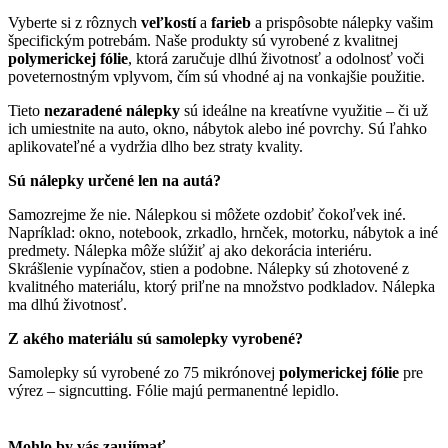
Vyberte si z rôznych
veľkostí
a
farieb
a prispôsobte nálepky vašim
špecifickým potrebám. Naše produkty sú vyrobené z kvalitnej
polymerickej fólie
, ktorá zaručuje dlhú životnosť a odolnosť voči
poveternostným vplyvom, čím sú vhodné aj na vonkajšie použitie.
Tieto
nezaradené nálepky
sú ideálne na kreatívne využitie – či už
ich umiestnite na auto, okno, nábytok alebo iné povrchy. Sú ľahko
aplikovateľné a vydržia dlho bez straty kvality.
Sú nálepky určené len na autá?
Samozrejme že nie. Nálepkou si môžete ozdobiť čokoľvek iné.
Napríklad: okno, notebook, zrkadlo, hrnček, motorku, nábytok a iné
predmety. Nálepka môže slúžiť aj ako dekorácia interiéru.
Skrášlenie vypínačov, stien a podobne. Nálepky sú zhotovené z
kvalitného materiálu, ktorý priľne na množstvo podkladov. Nálepka
ma dlhú životnosť.
Z akého materiálu sú samolepky vyrobené?
Samolepky sú vyrobené zo 75 mikrónovej
polymerickej fólie
pre
výrez – signcutting. Fólie majú permanentné lepidlo.
Mohlo by vás zaujímať