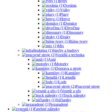
Ryby
Oceánia
Vtáky
Plazy
Hmyz
Domáce
Divočina
Dinosaury
Draky
Bájne tvory
Mix
Stavby a budovy
Vozidlá a technika
Autá
Motorky
Doprava a stroje
Kamióny
Lietadlá
Lode
Pracovné stroje
Vesmír a ufo
Truck nálepky
Súčiastky
Nezaradené
Farebné nálepky