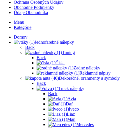
Ochrana Osobných Údajov
Obchodné Podmienky
Údaje Obchodníka
Menu
Kategórie
Domov
Jednofarebné nálepky
Back
Tuning
Back
Čísla
Zadné nálepky
Reklamné nápisy
Dekoračné, oranmenty a symboly
Back
Truck nálepky
Back
Avia
Daf
Iveco
Liaz
Man
Mercedes