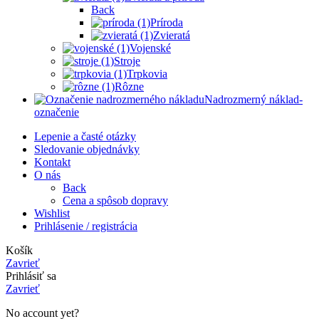
Back
Príroda
Zvieratá
Vojenské
Stroje
Trpkovia
Rôzne
Nadrozmerný náklad-
označenie
Lepenie a časté otázky
Sledovanie objednávky
Kontakt
O nás
Back
Cena a spôsob dopravy
Wishlist
Prihlásenie / registrácia
Košík
Zavrieť
Prihlásiť sa
Zavrieť
No account yet?