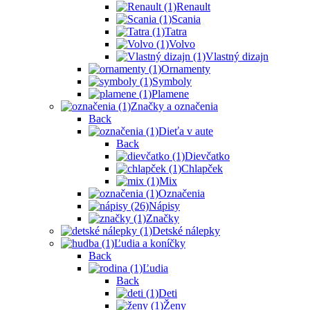
Renault
Scania
Tatra
Volvo
Vlastný dizajn
Ornamenty
Symboly
Plamene
Značky a označenia
Back
Dieťa v aute
Back
Dievčatko
Chlapček
Mix
Označenia
Nápisy
Značky
Detské nálepky
Ľudia a koníčky
Back
Ľudia
Back
Deti
Ženy