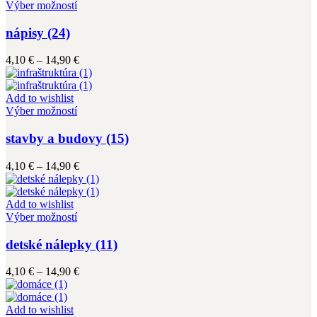
vybrať
Tento
14,90 €
Výber možností
na
produkt
stránke
má
nápisy (24)
produktu.
viacero
variantov.
Price
4,10
€
–
14,90
€
Možnosti
range:
si
4,10 €
môžete
through
Add to wishlist
vybrať
Tento
14,90 €
Výber možností
na
produkt
stránke
má
stavby a budovy (15)
produktu.
viacero
variantov.
Price
4,10
€
–
14,90
€
Možnosti
range:
si
4,10 €
môžete
through
Add to wishlist
vybrať
Tento
14,90 €
Výber možností
na
produkt
stránke
má
detské nálepky (11)
produktu.
viacero
variantov.
Price
4,10
€
–
14,90
€
Možnosti
range:
si
4,10 €
môžete
through
Add to wishlist