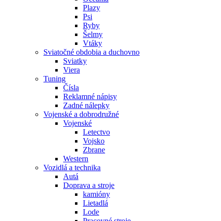
Plazy
Psi
Ryby
Šelmy
Vtáky
Sviatočné obdobia a duchovno
Sviatky
Viera
Tuning
Čísla
Reklamné nápisy
Zadné nálepky
Vojenské a dobrodružné
Vojenské
Letectvo
Vojsko
Zbrane
Western
Vozidlá a technika
Autá
Doprava a stroje
kamióny
Lietadlá
Lode
Pracovné stroje