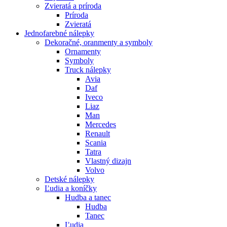
Zvieratá a príroda
Príroda
Zvieratá
Jednofarebné nálepky
Dekoračné, oranmenty a symboly
Ornamenty
Symboly
Truck nálepky
Avia
Daf
Iveco
Liaz
Man
Mercedes
Renault
Scania
Tatra
Vlastný dizajn
Volvo
Detské nálepky
Ľudia a koníčky
Hudba a tanec
Hudba
Tanec
Ľudia