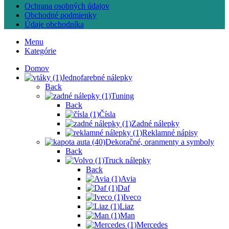
Ochrana osobných údajov
Obchodné podmienky
Údaje obchodníka
Menu
Kategórie
Domov
Jednofarebné nálepky
Back
Tuning
Back
Čísla
Zadné nálepky
Reklamné nápisy
Dekoračné, oranmenty a symboly
Back
Truck nálepky
Back
Avia
Daf
Iveco
Liaz
Man
Mercedes