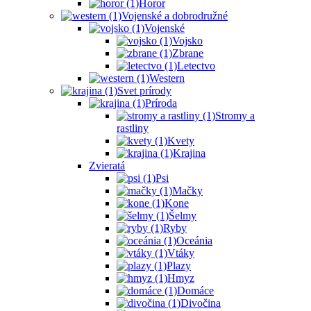
Horor
Vojenské a dobrodružné
Vojenské
Vojsko
Zbrane
Letectvo
Western
Svet prírody
Príroda
Stromy a
rastliny
Kvety
Krajina
Zvieratá
Psi
Mačky
Kone
Šelmy
Ryby
Oceánia
Vtáky
Plazy
Hmyz
Domáce
Divočina