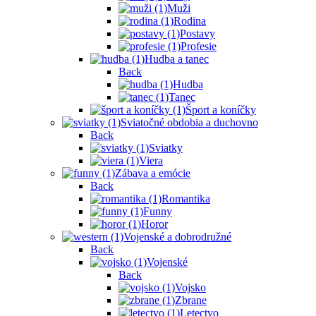
Muži
Rodina
Postavy
Profesie
Hudba a tanec
Back
Hudba
Tanec
Šport a koníčky
Sviatočné obdobia a duchovno
Back
Sviatky
Viera
Zábava a emócie
Back
Romantika
Funny
Horor
Vojenské a dobrodružné
Back
Vojenské
Back
Vojsko
Zbrane
Letectvo