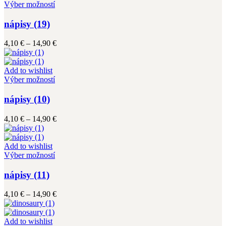
vybrať
Tento
14,90 €
Výber možností
na
produkt
stránke
má
nápisy (19)
produktu.
viacero
variantov.
Price
4,10
€
–
14,90
€
Možnosti
range:
si
4,10 €
môžete
through
Add to wishlist
vybrať
Tento
14,90 €
Výber možností
na
produkt
stránke
má
nápisy (10)
produktu.
viacero
variantov.
Price
4,10
€
–
14,90
€
Možnosti
range:
si
4,10 €
môžete
through
Add to wishlist
vybrať
Tento
14,90 €
Výber možností
na
produkt
stránke
má
nápisy (11)
produktu.
viacero
variantov.
Price
4,10
€
–
14,90
€
Možnosti
range:
si
4,10 €
môžete
through
Add to wishlist