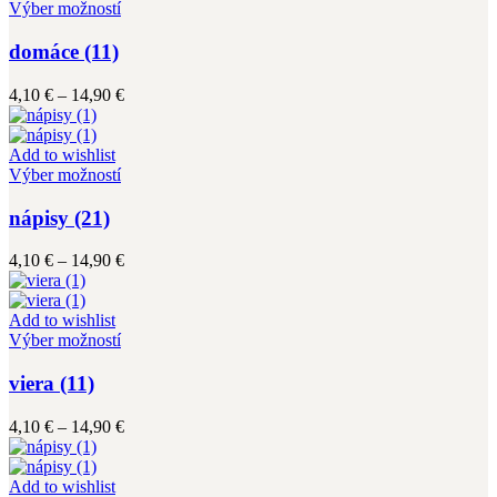
vybrať
Tento
14,90 €
Výber možností
na
produkt
stránke
má
domáce (11)
produktu.
viacero
variantov.
Price
4,10
€
–
14,90
€
Možnosti
range:
si
4,10 €
môžete
through
Add to wishlist
vybrať
Tento
14,90 €
Výber možností
na
produkt
stránke
má
nápisy (21)
produktu.
viacero
variantov.
Price
4,10
€
–
14,90
€
Možnosti
range:
si
4,10 €
môžete
through
Add to wishlist
vybrať
Tento
14,90 €
Výber možností
na
produkt
stránke
má
viera (11)
produktu.
viacero
variantov.
Price
4,10
€
–
14,90
€
Možnosti
range:
si
4,10 €
môžete
through
Add to wishlist