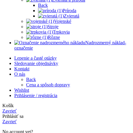
Back
Príroda
Zvieratá
Vojenské
Stroje
Trpkovia
Rôzne
Nadrozmerný náklad-
označenie
Lepenie a časté otázky
Sledovanie objednávky
Kontakt
O nás
Back
Cena a spôsob dopravy
Wishlist
Prihlásenie / registrácia
Košík
Zavrieť
Prihlásiť sa
Zavrieť
No account yet?