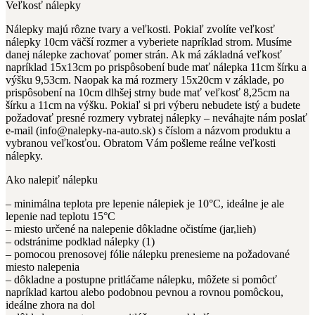
Veľkosť nálepky
Nálepky majú rôzne tvary a veľkosti. Pokiaľ zvolíte veľkosť
nálepky 10cm väčší rozmer a vyberiete napríklad strom. Musíme
danej nálepke zachovať pomer strán. Ak má základná veľkosť
napríklad 15x13cm po prispôsobení bude mať nálepka 11cm šírku a
výšku 9,53cm. Naopak ka má rozmery 15x20cm v základe, po
prispôsobení na 10cm dlhšej strny bude mať veľkosť 8,25cm na
šírku a 11cm na výšku. Pokiaľ si pri výberu nebudete istý a budete
požadovať presné rozmery vybratej nálepky – neváhajte nám poslať
e-mail (info@nalepky-na-auto.sk) s číslom a názvom produktu a
vybranou veľkosťou. Obratom Vám pošleme reálne veľkosti
nálepky.
Ako nalepiť nálepku
– minimálna teplota pre lepenie nálepiek je 10°C, ideálne je ale
lepenie nad teplotu 15°C
– miesto určené na nalepenie dôkladne očistíme (jar,lieh)
– odstránime podklad nálepky (1)
– pomocou prenosovej fólie nálepku prenesieme na požadované
miesto nalepenia
– dôkladne a postupne pritláčame nálepku, môžete si pomôcť
napríklad kartou alebo podobnou pevnou a rovnou pomôckou,
ideálne zhora na dol