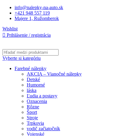
info@nalepky-na-auto.sk
+421 948 557 119
Majere 1, Ružomberok
Wishlist
Prihlásenie / registrácia
Vyberte si kategóriu
Farebné nálepky
AKCIA – Vianočné nálepky
Detské
Humorné
láska
Ľudia a postavy
Oznacenia
Rôzne
Šport
Stroje
Trpkovia
vodič začiatočník
Vojenské