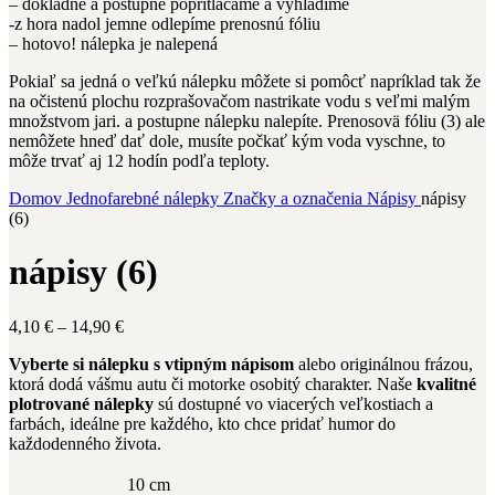
– dôkladne a postupne popritláčame a vyhladíme
-z hora nadol jemne odlepíme prenosnú fóliu
– hotovo! nálepka je nalepená
Pokiaľ sa jedná o veľkú nálepku môžete si pomôcť napríklad tak že
na očistenú plochu rozprašovačom nastrikate vodu s veľmi malým
množstvom jari. a postupne nálepku nalepíte. Prenosovä fóliu (3) ale
nemôžete hneď dať dole, musíte počkať kým voda vyschne, to
môže trvať aj 12 hodín podľa teploty.
Domov
Jednofarebné nálepky
Značky a označenia
Nápisy
nápisy
(6)
nápisy (6)
Price
4,10
€
–
14,90
€
range:
Vyberte si nálepku s vtipným nápisom
alebo originálnou frázou,
4,10 €
ktorá dodá vášmu autu či motorke osobitý charakter. Naše
kvalitné
through
plotrované nálepky
sú dostupné vo viacerých veľkostiach a
14,90 €
farbách, ideálne pre každého, kto chce pridať humor do
každodenného života.
10 cm