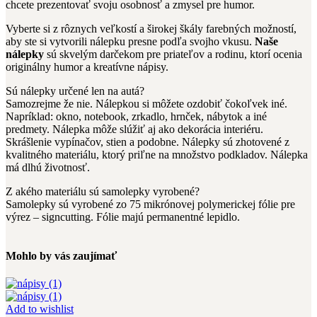
chcete prezentovať svoju osobnosť a zmysel pre humor.
Vyberte si z rôznych veľkostí a širokej škály farebných možností,
aby ste si vytvorili nálepku presne podľa svojho vkusu.
Naše
nálepky
sú skvelým darčekom pre priateľov a rodinu, ktorí ocenia
originálny humor a kreatívne nápisy.
Sú nálepky určené len na autá?
Samozrejme že nie. Nálepkou si môžete ozdobiť čokoľvek iné.
Napríklad: okno, notebook, zrkadlo, hrnček, nábytok a iné
predmety. Nálepka môže slúžiť aj ako dekorácia interiéru.
Skrášlenie vypínačov, stien a podobne. Nálepky sú zhotovené z
kvalitného materiálu, ktorý priľne na množstvo podkladov. Nálepka
má dlhú životnosť.
Z akého materiálu sú samolepky vyrobené?
Samolepky sú vyrobené zo 75 mikrónovej polymerickej fólie pre
výrez – signcutting. Fólie majú permanentné lepidlo.
Mohlo by vás zaujímať
Add to wishlist