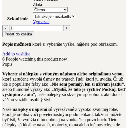
Zlatá
Zrkadlenie
Vymazať
množstvo
nápisy
Pridať do košíka
(6)
Popis možností
ktoré si vyberáte vyššie, nájdete pod obrázkom
.
Add to wishlist
6
People watching this product now!
Popis
Vyberte si nálepku s vtipným nápisom alebo originálnou vetou
,
ktorá zaručene vyvolá úsmev na tvárach ľudí, ktorí ju uvidia. Či už
ide o populárne frázy ako
„Nie som pomalý, len si užívam jazdu“
,
alebo humorné výrazy ako
„Myslíš, že toto je rýchle? Počkaj, keď
vystúpim z auta“
, naše nálepky sú skvelým spôsobom, ako dodať
vášmu vozidlu osobitý štýl.
Naše
nálepky s nápismi
sú vyrezávané z vysoko kvalitnej fólie,
ktorá je odolná voči poveternostným podmienkam, takže si môžete
byť istí, že vydržia dlhú dobu aj na vonkajších povrchoch. Tieto
nálepky sú ideálne na autá, motorky, okná alebo iné povrchy, kde