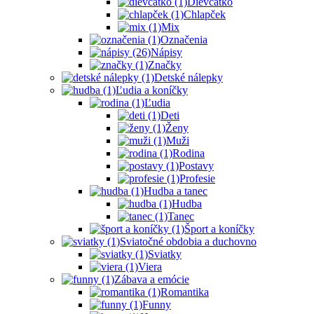
Dievčatko
Chlapček
Mix
Označenia
Nápisy
Značky
Detské nálepky
Ľudia a koníčky
Ľudia
Deti
Ženy
Muži
Rodina
Postavy
Profesie
Hudba a tanec
Hudba
Tanec
Šport a koníčky
Sviatočné obdobia a duchovno
Sviatky
Viera
Zábava a emócie
Romantika
Funny