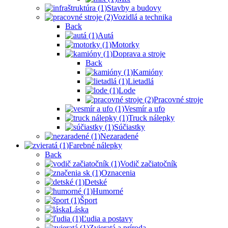
Stavby a budovy
Vozidlá a technika
Back
Autá
Motorky
Doprava a stroje
Back
Kamióny
Lietadlá
Lode
Pracovné stroje
Vesmír a ufo
Truck nálepky
Súčiastky
Nezaradené
Farebné nálepky
Back
Vodič začiatočník
Oznacenia
Detské
Humorné
Šport
Láska
Ľudia a postavy
Zvieratá a príroda