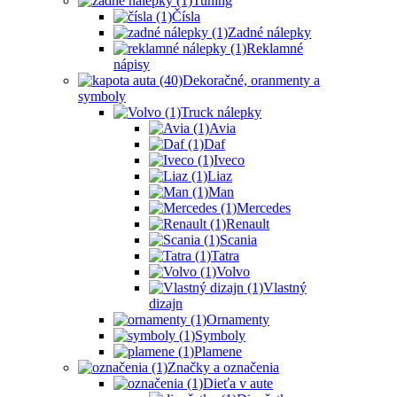
Tuning
Čísla
Zadné nálepky
Reklamné
nápisy
Dekoračné, oranmenty a
symboly
Truck nálepky
Avia
Daf
Iveco
Liaz
Man
Mercedes
Renault
Scania
Tatra
Volvo
Vlastný
dizajn
Ornamenty
Symboly
Plamene
Značky a označenia
Dieťa v aute