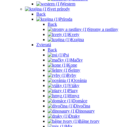
Western
Svet prírody
Back
Príroda
Back
Stromy a rastliny
Kvety
Krajina
Zvieratá
Back
Psi
Mačky
Kone
Šelmy
Ryby
Oceánia
Vtáky
Plazy
Hmyz
Domáce
Divočina
Dinosaury
Draky
Bájne tvory
Mix