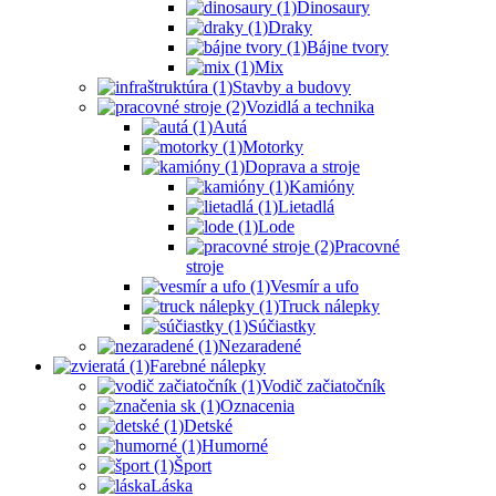
Dinosaury
Draky
Bájne tvory
Mix
Stavby a budovy
Vozidlá a technika
Autá
Motorky
Doprava a stroje
Kamióny
Lietadlá
Lode
Pracovné
stroje
Vesmír a ufo
Truck nálepky
Súčiastky
Nezaradené
Farebné nálepky
Vodič začiatočník
Oznacenia
Detské
Humorné
Šport
Láska