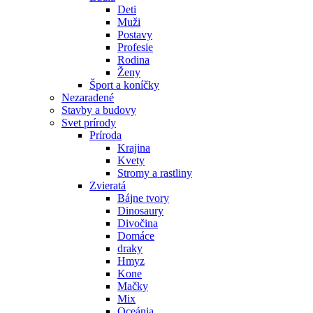
Deti
Muži
Postavy
Profesie
Rodina
Ženy
Šport a koníčky
Nezaradené
Stavby a budovy
Svet prírody
Príroda
Krajina
Kvety
Stromy a rastliny
Zvieratá
Bájne tvory
Dinosaury
Divočina
Domáce
draky
Hmyz
Kone
Mačky
Mix
Oceánia