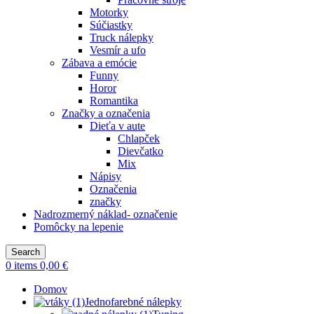
Motorky
Súčiastky
Truck nálepky
Vesmír a ufo
Zábava a emócie
Funny
Horor
Romantika
Značky a označenia
Dieťa v aute
Chlapček
Dievčatko
Mix
Nápisy
Označenia
značky
Nadrozmerný náklad- označenie
Pomôcky na lepenie
Search
0
items
0,00
€
Domov
Jednofarebné nálepky