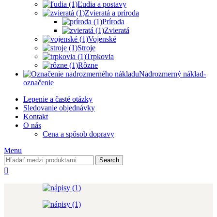
Ľudia a postavy
Zvieratá a príroda
Príroda
Zvieratá
Vojenské
Stroje
Trpkovia
Rôzne
Nadrozmerný náklad-
označenie
Lepenie a časté otázky
Sledovanie objednávky
Kontakt
O nás
Cena a spôsob dopravy
Menu
Search