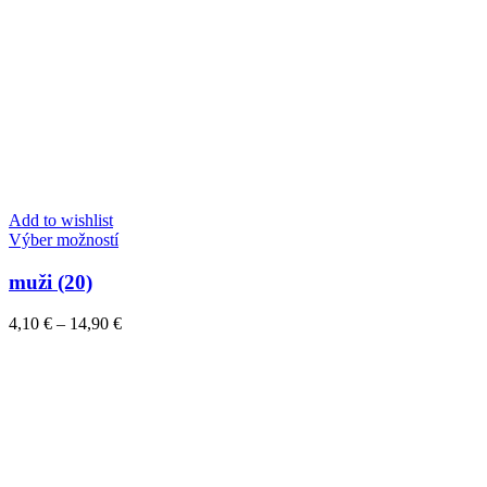
Add to wishlist
Tento
Výber možností
produkt
má
muži (20)
viacero
variantov.
Price
4,10
€
–
14,90
€
Možnosti
range:
si
4,10 €
môžete
through
vybrať
14,90 €
na
stránke
produktu.