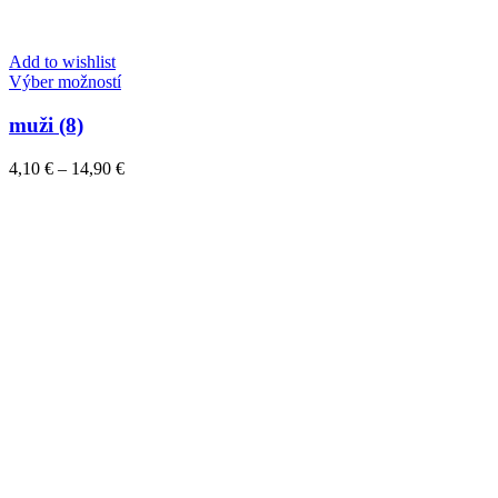
Add to wishlist
Tento
Výber možností
produkt
má
muži (8)
viacero
variantov.
Price
4,10
€
–
14,90
€
Možnosti
range:
si
4,10 €
môžete
through
vybrať
14,90 €
na
stránke
produktu.