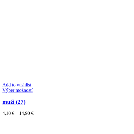
Add to wishlist
Tento
Výber možností
produkt
má
muži (27)
viacero
variantov.
Price
4,10
€
–
14,90
€
Možnosti
range:
si
4,10 €
môžete
through
vybrať