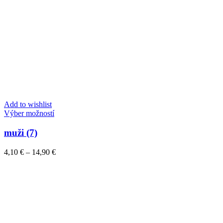
Add to wishlist
Tento
Výber možností
produkt
má
muži (7)
viacero
variantov.
Price
4,10
€
–
14,90
€
Možnosti
range:
si
4,10 €
môžete
through
vybrať
14,90 €
na
stránke
produktu.