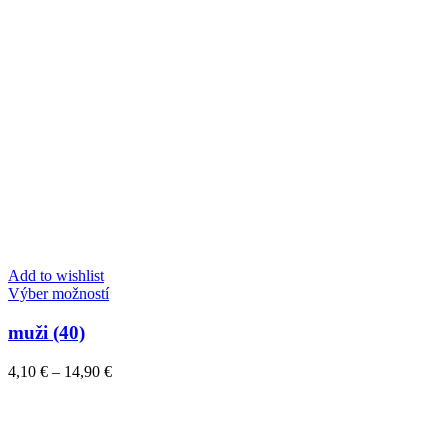
Add to wishlist
Tento
Výber možností
produkt
má
muži (40)
viacero
variantov.
Price
4,10
€
–
14,90
€
Možnosti
range:
si
4,10 €
môžete
through
vybrať
14,90 €