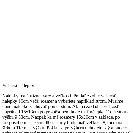
Veľkosť nálepky
Nálepky majú rôzne tvary a veľkosti. Pokiaľ zvolíte veľkosť
nálepky 10cm väčší rozmer a vyberiete napríklad strom. Musíme
danej nálepke zachovať pomer strán. Ak má základná veľkosť
napríklad 15x13cm po prispôsobení bude mať nálepka 11cm šírku a
výšku 9,53cm. Naopak ka má rozmery 15x20cm v základe, po
prispôsobení na 10cm dlhšej strny bude mať veľkosť 8,25cm na
šírku a 11cm na výšku. Pokiaľ si pri výberu nebudete istý a budete