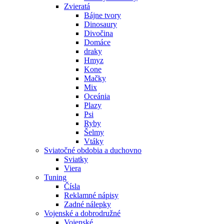
Zvieratá
Bájne tvory
Dinosaury
Divočina
Domáce
draky
Hmyz
Kone
Mačky
Mix
Oceánia
Plazy
Psi
Ryby
Šelmy
Vtáky
Sviatočné obdobia a duchovno
Sviatky
Viera
Tuning
Čísla
Reklamné nápisy
Zadné nálepky
Vojenské a dobrodružné
Vojenské