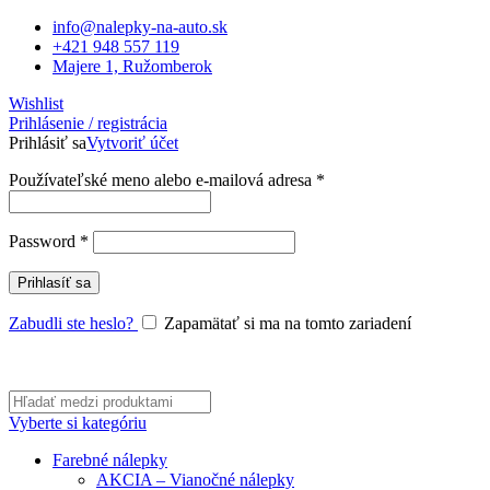
info@nalepky-na-auto.sk
+421 948 557 119
Majere 1, Ružomberok
Wishlist
Prihlásenie / registrácia
Prihlásiť sa
Vytvoriť účet
Povinné
Používateľské meno alebo e-mailová adresa
*
Povinné
Password
*
Prihlasíť sa
Zabudli ste heslo?
Zapamätať si ma na tomto zariadení
Vyberte si kategóriu
Farebné nálepky
AKCIA – Vianočné nálepky