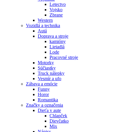
Letectvo
Vojsko
Zbrane
Western
Vozidlá a technika
Autá
Doprava a stroje
kamióny
Lietadlá
Lode
Pracovné stroje
Motorky
Súčiastky
Truck nálepky
Vesmír a ufo
Zábava a emócie
Funny
Horor
Romantika
Značky a označenia
Dieťa v aute
Chlapček
Dievčatko
Mix
Nápisy