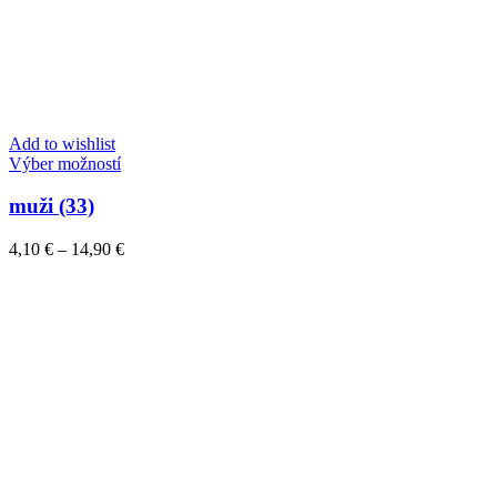
Add to wishlist
Tento
Výber možností
produkt
má
muži (33)
viacero
variantov.
Price
4,10
€
–
14,90
€
Možnosti
range:
si
4,10 €
môžete
through
vybrať
14,90 €
na
stránke
produktu.