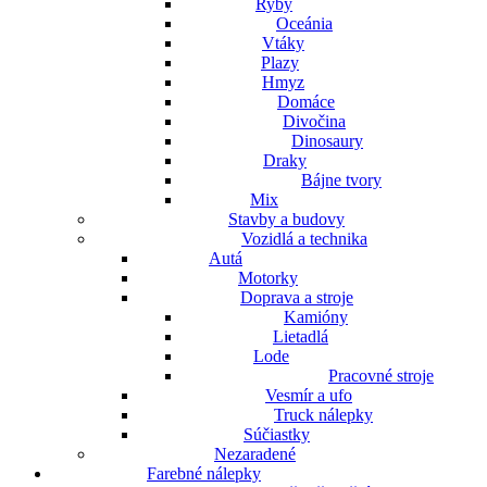
Ryby
Oceánia
Vtáky
Plazy
Hmyz
Domáce
Divočina
Dinosaury
Draky
Bájne tvory
Mix
Stavby a budovy
Vozidlá a technika
Autá
Motorky
Doprava a stroje
Kamióny
Lietadlá
Lode
Pracovné stroje
Vesmír a ufo
Truck nálepky
Súčiastky
Nezaradené
Farebné nálepky