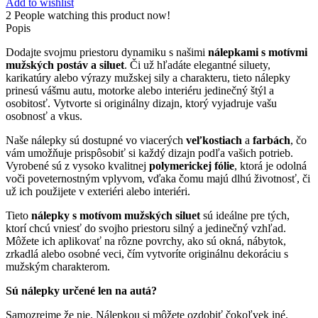
Add to wishlist
2
People watching this product now!
Popis
Dodajte svojmu priestoru dynamiku s našimi
nálepkami s motívmi
mužských postáv a siluet
. Či už hľadáte elegantné siluety,
karikatúry alebo výrazy mužskej sily a charakteru, tieto nálepky
prinesú vášmu autu, motorke alebo interiéru jedinečný štýl a
osobitosť. Vytvorte si originálny dizajn, ktorý vyjadruje vašu
osobnosť a vkus.
Naše nálepky sú dostupné vo viacerých
veľkostiach
a
farbách
, čo
vám umožňuje prispôsobiť si každý dizajn podľa vašich potrieb.
Vyrobené sú z vysoko kvalitnej
polymerickej fólie
, ktorá je odolná
voči poveternostným vplyvom, vďaka čomu majú dlhú životnosť, či
už ich použijete v exteriéri alebo interiéri.
Tieto
nálepky s motívom mužských siluet
sú ideálne pre tých,
ktorí chcú vniesť do svojho priestoru silný a jedinečný vzhľad.
Môžete ich aplikovať na rôzne povrchy, ako sú okná, nábytok,
zrkadlá alebo osobné veci, čím vytvoríte originálnu dekoráciu s
mužským charakterom.
Sú nálepky určené len na autá?
Samozrejme že nie. Nálepkou si môžete ozdobiť čokoľvek iné.