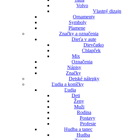
Volvo
Vlastný dizajn
Ornamenty
Symboly
Plamene
Značky a označenia
Dieťa v aute
Dievčatko
Chlapček
Mix
Označenia
Nápisy
Značky
Detské nálepky
Ľudia a koníčky
Ľudia
Deti
Ženy
Muži
Rodina
Postavy
Profesie
Hudba a tanec
Hudba