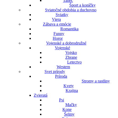
Tanec
Šport a koníčky
Sviatočné obdobia a duchovno
Sviatky
Viera
Zábava a emócie
Romantika
Funny
Horor
Vojenské a dobrodružné
Vojenské
Vojsko
Zbrane
Letectvo
Western
Svet prírody
Príroda
Stromy a rastliny
Kvety
Krajina
Zvieratá
Psi
Mačky
Kone
Šelmy