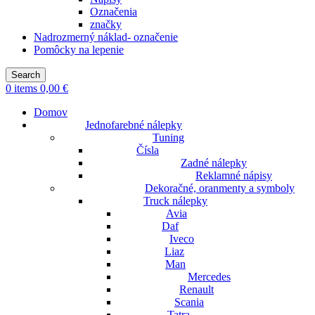
Označenia
značky
Nadrozmerný náklad- označenie
Pomôcky na lepenie
Search
0
items
0,00
€
Domov
Jednofarebné nálepky
Tuning
Čísla
Zadné nálepky
Reklamné nápisy
Dekoračné, oranmenty a symboly
Truck nálepky
Avia
Daf
Iveco
Liaz
Man
Mercedes
Renault
Scania
Tatra