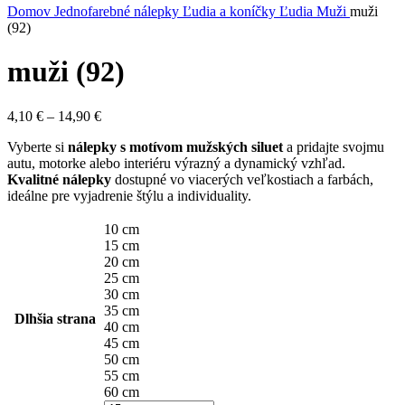
Domov
Jednofarebné nálepky
Ľudia a koníčky
Ľudia
Muži
muži
(92)
muži (92)
Price
4,10
€
–
14,90
€
range:
Vyberte si
nálepky s motívom mužských siluet
a pridajte svojmu
4,10 €
autu, motorke alebo interiéru výrazný a dynamický vzhľad.
through
Kvalitné nálepky
dostupné vo viacerých veľkostiach a farbách,
14,90 €
ideálne pre vyjadrenie štýlu a individuality.
10 cm
15 cm
20 cm
25 cm
30 cm
35 cm
Dlhšia strana
40 cm
45 cm
50 cm
55 cm
60 cm