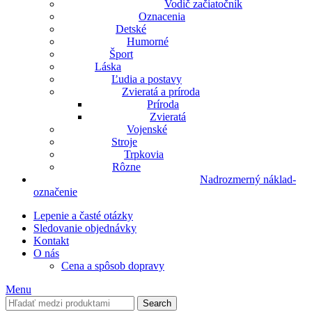
Vodič začiatočník
Oznacenia
Detské
Humorné
Šport
Láska
Ľudia a postavy
Zvieratá a príroda
Príroda
Zvieratá
Vojenské
Stroje
Trpkovia
Rôzne
Nadrozmerný náklad-
označenie
Lepenie a časté otázky
Sledovanie objednávky
Kontakt
O nás
Cena a spôsob dopravy
Menu
Search