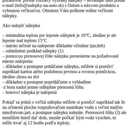
požadovať presné rozmery vybratej nálepky – neváhajte nám poslať
e-mail (info@nalepky-na-auto.sk) s číslom a názvom produktu a
vybranou veľkosťou. Obratom Vám pošleme reálne veľkosti
nálepky.
Ako nalepiť nálepku
– minimálna teplota pre lepenie nálepiek je 10°C, ideálne je ale
lepenie nad teplotu 15°C
– miesto určené na nalepenie dôkladne očistíme (jar,lieh)
– odstránime podklad nálepky (1)
– pomocou prenosovej fólie nálepku prenesieme na požadované
miesto nalepenia
– dôkladne a postupne pritláčame nálepku, môžete si pomôcť
napríklad kartou alebo podobnou pevnou a rovnou pomôckou,
ideálne zhora na dol
– dôkladne a postupne popritláčame a vyhladíme
-z hora nadol jemne odlepíme prenosnú fóliu
– hotovo! nálepka je nalepená
Pokiaľ sa jedná o veľkú nálepku môžete si pomôcť napríklad tak že
na očistenú plochu rozprašovačom nastrikate vodu s veľmi malým
množstvom jari. a postupne nálepku nalepíte. Prenosovä fóliu (3) ale
nemôžete hneď dať dole, musíte počkať kým voda vyschne, to
môže trvať aj 12 hodín podľa teploty.