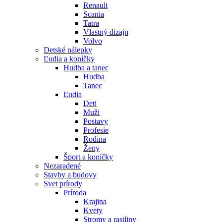
Renault
Scania
Tatra
Vlastný dizajn
Volvo
Detské nálepky
Ľudia a koníčky
Hudba a tanec
Hudba
Tanec
Ľudia
Deti
Muži
Postavy
Profesie
Rodina
Ženy
Šport a koníčky
Nezaradené
Stavby a budovy
Svet prírody
Príroda
Krajina
Kvety
Stromy a rastliny