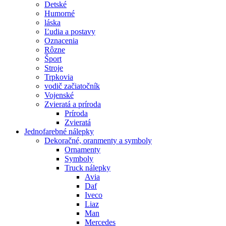
Detské
Humorné
láska
Ľudia a postavy
Oznacenia
Rôzne
Šport
Stroje
Trpkovia
vodič začiatočník
Vojenské
Zvieratá a príroda
Príroda
Zvieratá
Jednofarebné nálepky
Dekoračné, oranmenty a symboly
Ornamenty
Symboly
Truck nálepky
Avia
Daf
Iveco
Liaz
Man
Mercedes