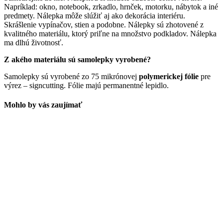
Napríklad: okno, notebook, zrkadlo, hrnček, motorku, nábytok a iné
predmety. Nálepka môže slúžiť aj ako dekorácia interiéru.
Skrášlenie vypínačov, stien a podobne. Nálepky sú zhotovené z
kvalitného materiálu, ktorý priľne na množstvo podkladov. Nálepka
ma dlhú životnosť.
Z akého materiálu sú samolepky vyrobené?
Samolepky sú vyrobené zo 75 mikrónovej
polymerickej fólie
pre
výrez – signcutting. Fólie majú permanentné lepidlo.
Mohlo by vás zaujímať