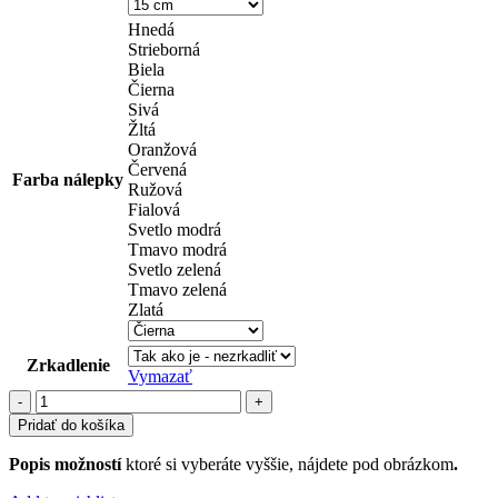
Hnedá
Strieborná
Biela
Čierna
Sivá
Žltá
Oranžová
Červená
Farba nálepky
Ružová
Fialová
Svetlo modrá
Tmavo modrá
Svetlo zelená
Tmavo zelená
Zlatá
Zrkadlenie
Vymazať
množstvo
muži
Pridať do košíka
(92)
Popis možností
ktoré si vyberáte vyššie, nájdete pod obrázkom
.