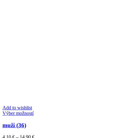
na
stránke
produktu.
Add to wishlist
Tento
Výber možností
produkt
má
muži (36)
viacero
variantov.
Price
4,10
€
–
14,90
€