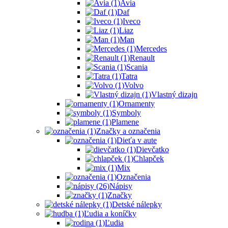
Avia
Daf
Iveco
Liaz
Man
Mercedes
Renault
Scania
Tatra
Volvo
Vlastný dizajn
Ornamenty
Symboly
Plamene
Značky a označenia
Dieťa v aute
Dievčatko
Chlapček
Mix
Označenia
Nápisy
Značky
Detské nálepky
Ľudia a koníčky
Ľudia