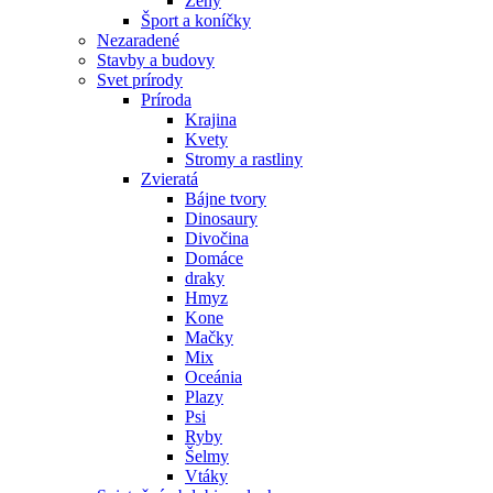
Ženy
Šport a koníčky
Nezaradené
Stavby a budovy
Svet prírody
Príroda
Krajina
Kvety
Stromy a rastliny
Zvieratá
Bájne tvory
Dinosaury
Divočina
Domáce
draky
Hmyz
Kone
Mačky
Mix
Oceánia
Plazy
Psi
Ryby
Šelmy
Vtáky