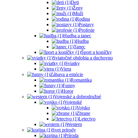
Deti
Ženy
Muži
Rodina
Postavy
Profesie
Hudba a tanec
Hudba
Tanec
Šport a koníčky
Sviatočné obdobia a duchovno
Sviatky
Viera
Zábava a emócie
Romantika
Funny
Horor
Vojenské a dobrodružné
Vojenské
Vojsko
Zbrane
Letectvo
Western
Svet prírody
Príroda