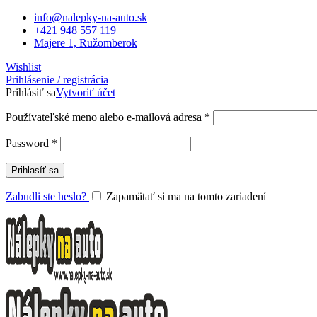
info@nalepky-na-auto.sk
+421 948 557 119
Majere 1, Ružomberok
Wishlist
Prihlásenie / registrácia
Prihlásiť sa
Vytvoriť účet
Povinné
Používateľské meno alebo e-mailová adresa
*
Povinné
Password
*
Prihlasíť sa
Zabudli ste heslo?
Zapamätať si ma na tomto zariadení