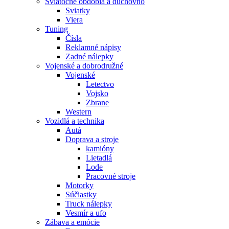
Sviatočné obdobia a duchovno
Sviatky
Viera
Tuning
Čísla
Reklamné nápisy
Zadné nálepky
Vojenské a dobrodružné
Vojenské
Letectvo
Vojsko
Zbrane
Western
Vozidlá a technika
Autá
Doprava a stroje
kamióny
Lietadlá
Lode
Pracovné stroje
Motorky
Súčiastky
Truck nálepky
Vesmír a ufo
Zábava a emócie