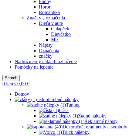
Funny
Horor
Romantika
Značky a označenia
Dieťa v aute
Chlapček
Dievčatko
Mix
Nápisy
Označenia
značky
Nadrozmerný náklad- označenie
Pomôcky na lepenie
Search
0
items
0,00
€
Domov
Jednofarebné nálepky
Tuning
Čísla
Zadné nálepky
Reklamné nápisy
Dekoračné, oranmenty a symboly
Truck nálepky