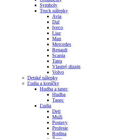
Symboly
Truck nálepky
Avia
Daf
Iveco
Liaz
Man
Mercedes
Renault
Scania
Tatra
Vlastný dizajn
Volvo
Detské nálepky
Ľudia a koníčky
Hudba a tanec
Hudba
Tanec
Ľudia
Deti
Muži
Postavy
Profesie
Rodina