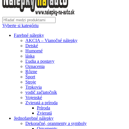
Vyberte si kategóriu
Farebné nálepky
AKCIA – Vianočné nálepky
Detské
Humorné
láska
Ľudia a postavy
Oznacenia
Rôzne
Šport
Stroje
Trpkovia
vodič začiatočník
Vojenské
Zvieratá a príroda
Príroda
Zvieratá
Jednofarebné nálepky
Dekoračné, oranmenty a symboly
Ornamenty