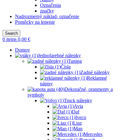
Označenia
značky
Nadrozmerný náklad- označenie
Pomôcky na lepenie
Search
0
items
0,00
€
Domov
Jednofarebné nálepky
Tuning
Čísla
Zadné nálepky
Reklamné
nápisy
Dekoračné, oranmenty a
symboly
Truck nálepky
Avia
Daf
Iveco
Liaz
Man
Mercedes
Renault