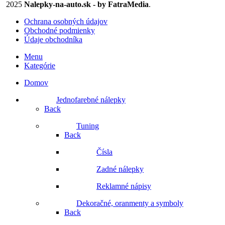
2025
Nalepky-na-auto.sk - by FatraMedia
.
Ochrana osobných údajov
Obchodné podmienky
Údaje obchodníka
Menu
Kategórie
Domov
Jednofarebné nálepky
Back
Tuning
Back
Čísla
Zadné nálepky
Reklamné nápisy
Dekoračné, oranmenty a symboly
Back