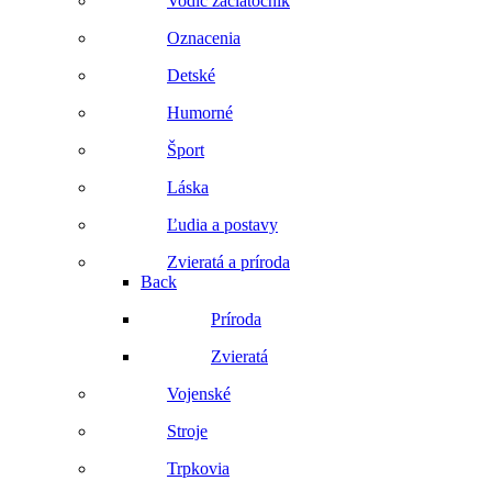
Vodič začiatočník
Oznacenia
Detské
Humorné
Šport
Láska
Ľudia a postavy
Zvieratá a príroda
Back
Príroda
Zvieratá
Vojenské
Stroje
Trpkovia