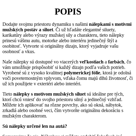
POPIS
Dodajte svojmu priestoru dynamiku s našimi
nálepkami s motívmi
mužských postáv a siluet
. Či už hľadáte elegantné siluety,
karikatúry alebo výrazy mužskej sily a charakteru, tieto nálepky
prinesú vášmu autu, motorke alebo interiéru jedinečný štýl a
osobitosť. Vytvorte si originálny dizajn, ktorý vyjadruje vašu
osobnosť a vkus.
Naše nálepky sú dostupné vo viacerých
veľkostiach
a
farbách
, čo
vám umožňuje prispôsobiť si každý dizajn podľa vašich potrieb.
Vyrobené sú z vysoko kvalitnej
polymerickej fólie
, ktorá je odolná
voči poveternostným vplyvom, vďaka čomu majú dlhú životnosť, či
už ich použijete v exteriéri alebo interiéri.
Tieto
nálepky s motívom mužských siluet
sú ideálne pre tých,
ktorí chcú vniesť do svojho priestoru silný a jedinečný vzhľad.
Môžete ich aplikovať na rôzne povrchy, ako sú okná, nábytok,
zrkadlá alebo osobné veci, čím vytvoríte originálnu dekoráciu s
mužským charakterom.
Sú nálepky určené len na autá?