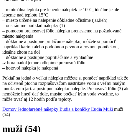
– minimálna teplota pre lepenie nálepiek je 10°C, ideálne je ale
lepenie nad teplotu 15°C
– miesto určené na nalepenie dôkladne očistíme (jar,lieh)
– odstránime podklad nálepky (1)
– pomocou prenosovej fólie nálepku prenesieme na požadované
miesto nalepenia
– dôkladne a postupne pritláčame nálepku, môžete si pomôcť
napríklad kartou alebo podobnou pevnou a rovnou pomôckou,
ideálne zhora na dol
– dôkladne a postupne popritláčame a vyhladíme
-z hora nadol jemne odlepíme prenosnú fóliu
– hotovo! nálepka je nalepená
Pokiaľ sa jedná o veľkú nálepku môžete si pomôcť napríklad tak že
na očistenú plochu rozprašovačom nastrikate vodu s veľmi malým
množstvom jari. a postupne nálepku nalepíte. Prenosovä fóliu (3) ale
nemôžete hneď dať dole, musíte počkať kým voda vyschne, to
môže trvať aj 12 hodín podľa teploty.
Domov
Jednofarebné nálepky
Ľudia a koníčky
Ľudia
Muži
muži
(54)
muži (54)