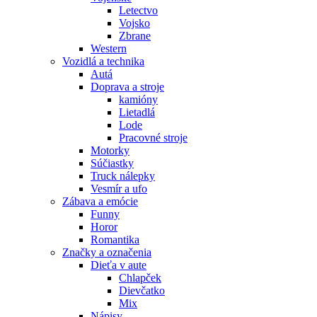
Letectvo
Vojsko
Zbrane
Western
Vozidlá a technika
Autá
Doprava a stroje
kamióny
Lietadlá
Lode
Pracovné stroje
Motorky
Súčiastky
Truck nálepky
Vesmír a ufo
Zábava a emócie
Funny
Horor
Romantika
Značky a označenia
Dieťa v aute
Chlapček
Dievčatko
Mix
Nápisy