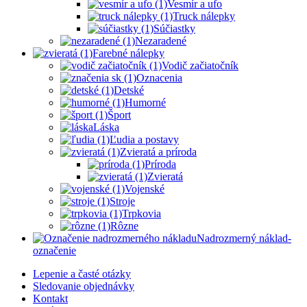
Vesmír a ufo
Truck nálepky
Súčiastky
Nezaradené
Farebné nálepky
Vodič začiatočník
Oznacenia
Detské
Humorné
Šport
Láska
Ľudia a postavy
Zvieratá a príroda
Príroda
Zvieratá
Vojenské
Stroje
Trpkovia
Rôzne
Nadrozmerný náklad-
označenie
Lepenie a časté otázky
Sledovanie objednávky
Kontakt