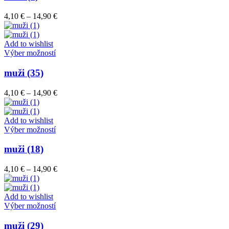
viacero
variantov.
Price
4,10
€
–
14,90
€
Možnosti
range:
si
4,10 €
môžete
through
Add to wishlist
vybrať
Tento
14,90 €
Výber možností
na
produkt
stránke
má
muži (35)
produktu.
viacero
variantov.
Price
4,10
€
–
14,90
€
Možnosti
range:
si
4,10 €
môžete
through
Add to wishlist
vybrať
Tento
14,90 €
Výber možností
na
produkt
stránke
má
muži (18)
produktu.
viacero
variantov.
Price
4,10
€
–
14,90
€
Možnosti
range:
si
4,10 €
môžete
through
Add to wishlist
vybrať
Tento
14,90 €
Výber možností
na
produkt
stránke
má
muži (29)