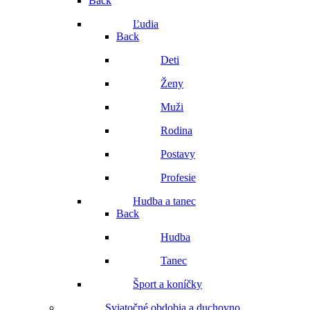
Back
Ľudia
Back
Deti
Ženy
Muži
Rodina
Postavy
Profesie
Hudba a tanec
Back
Hudba
Tanec
Šport a koníčky
Sviatočné obdobia a duchovno