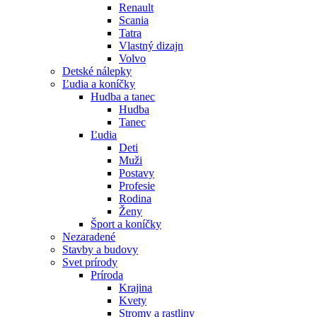
Renault
Scania
Tatra
Vlastný dizajn
Volvo
Detské nálepky
Ľudia a koníčky
Hudba a tanec
Hudba
Tanec
Ľudia
Deti
Muži
Postavy
Profesie
Rodina
Ženy
Šport a koníčky
Nezaradené
Stavby a budovy
Svet prírody
Príroda
Krajina
Kvety
Stromy a rastliny