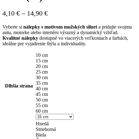
Price
4,10
€
–
14,90
€
range:
Vyberte si
nálepky s motívom mužských siluet
a pridajte svojmu
4,10 €
autu, motorke alebo interiéru výrazný a dynamický vzhľad.
through
Kvalitné nálepky
dostupné vo viacerých veľkostiach a farbách,
ideálne pre vyjadrenie štýlu a individuality.
14,90 €
10 cm
15 cm
20 cm
25 cm
30 cm
35 cm
Dlhšia strana
40 cm
45 cm
50 cm
55 cm
60 cm
Hnedá
Strieborná
Biela