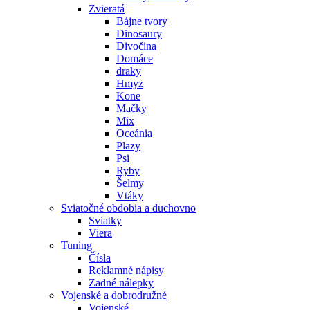
Zvieratá
Bájne tvory
Dinosaury
Divočina
Domáce
draky
Hmyz
Kone
Mačky
Mix
Oceánia
Plazy
Psi
Ryby
Šelmy
Vtáky
Sviatočné obdobia a duchovno
Sviatky
Viera
Tuning
Čísla
Reklamné nápisy
Zadné nálepky
Vojenské a dobrodružné
Vojenské