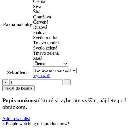
Čierna
Sivá
Žltá
Oranžová
Červená
Farba nálepky
Ružová
Fialová
Svetlo modrá
Tmavo modrá
Svetlo zelená
Tmavo zelená
Zlatá
Zrkadlenie
Vymazať
množstvo
muži
Pridať do košíka
(54)
Popis možností
ktoré si vyberáte vyššie, nájdete pod
obrázkom
.
Add to wishlist
3
People watching this product now!