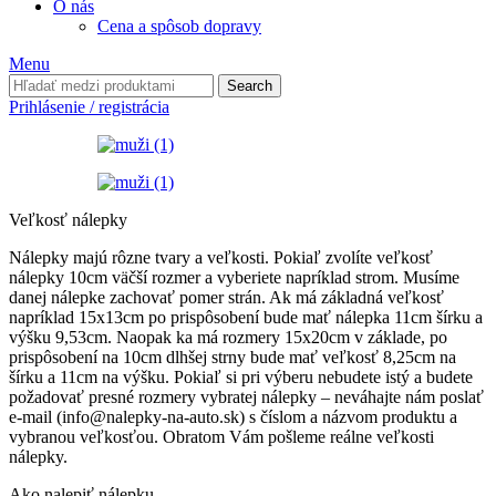
O nás
Cena a spôsob dopravy
Menu
Search
Prihlásenie / registrácia
Veľkosť nálepky
Nálepky majú rôzne tvary a veľkosti. Pokiaľ zvolíte veľkosť
nálepky 10cm väčší rozmer a vyberiete napríklad strom. Musíme
danej nálepke zachovať pomer strán. Ak má základná veľkosť
napríklad 15x13cm po prispôsobení bude mať nálepka 11cm šírku a
výšku 9,53cm. Naopak ka má rozmery 15x20cm v základe, po
prispôsobení na 10cm dlhšej strny bude mať veľkosť 8,25cm na
šírku a 11cm na výšku. Pokiaľ si pri výberu nebudete istý a budete
požadovať presné rozmery vybratej nálepky – neváhajte nám poslať
e-mail (info@nalepky-na-auto.sk) s číslom a názvom produktu a
vybranou veľkosťou. Obratom Vám pošleme reálne veľkosti
nálepky.
Ako nalepiť nálepku