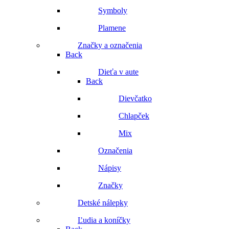
Symboly
Plamene
Značky a označenia
Back
Dieťa v aute
Back
Dievčatko
Chlapček
Mix
Označenia
Nápisy
Značky
Detské nálepky
Ľudia a koníčky