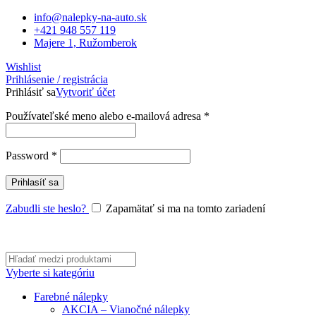
info@nalepky-na-auto.sk
+421 948 557 119
Majere 1, Ružomberok
Wishlist
Prihlásenie / registrácia
Prihlásiť sa
Vytvoriť účet
Povinné
Používateľské meno alebo e-mailová adresa
*
Povinné
Password
*
Prihlasíť sa
Zabudli ste heslo?
Zapamätať si ma na tomto zariadení
Vyberte si kategóriu
Farebné nálepky
AKCIA – Vianočné nálepky