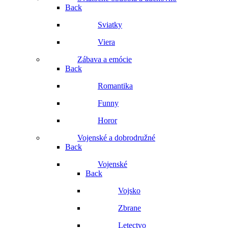
Back
Sviatky
Viera
Zábava a emócie
Back
Romantika
Funny
Horor
Vojenské a dobrodružné
Back
Vojenské
Back
Vojsko
Zbrane
Letectvo