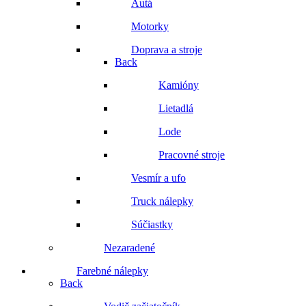
Autá
Motorky
Doprava a stroje
Back
Kamióny
Lietadlá
Lode
Pracovné stroje
Vesmír a ufo
Truck nálepky
Súčiastky
Nezaradené
Farebné nálepky
Back