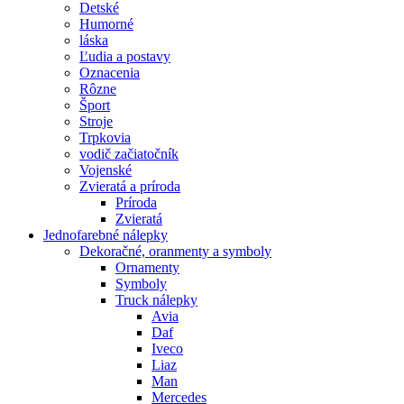
Detské
Humorné
láska
Ľudia a postavy
Oznacenia
Rôzne
Šport
Stroje
Trpkovia
vodič začiatočník
Vojenské
Zvieratá a príroda
Príroda
Zvieratá
Jednofarebné nálepky
Dekoračné, oranmenty a symboly
Ornamenty
Symboly
Truck nálepky
Avia
Daf
Iveco
Liaz
Man
Mercedes