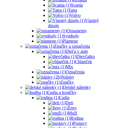
Scania
Tatra
Volvo
Vlastný
dizajn
Ornamenty
Symboly
Plamene
Značky a označenia
Dieťa v aute
Dievčatko
Chlapček
Mix
Označenia
Nápisy
Značky
Detské nálepky
Ľudia a koníčky
Ľudia
Deti
Ženy
Muži
Rodina
Postavy