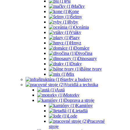
Psi
Mačky
Kone
Šelmy
Ryby
Oceánia
Vtáky
Plazy
Hmyz
Domáce
Divočina
Dinosaury
Draky
Bájne tvory
Mix
Stavby a budovy
Vozidlá a technika
Autá
Motorky
Doprava a stroje
Kamióny
Lietadlá
Lode
Pracovné
stroje