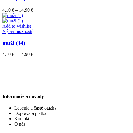
produktu.
viacero
variantov.
Price
4,10
€
–
14,90
€
Možnosti
range:
si
4,10 €
môžete
through
Add to wishlist
vybrať
Tento
14,90 €
Výber možností
na
produkt
stránke
má
muži (34)
produktu.
viacero
variantov.
Price
4,10
€
–
14,90
€
Možnosti
range:
si
4,10 €
môžete
through
vybrať
14,90 €
na
stránke
produktu.
Informácie a návody
Lepenie a časté otázky
Doprava a platba
Kontakt
O nás