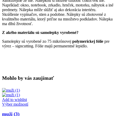
Samozrejme že nie. Nálepkou si môžete ozdobiť čokoľvek iné.
Napríklad: okno, notebook, zrkadlo, hrnček, motorku, nábytok a iné
predmety. Nálepka môže slúžiť aj ako dekorácia interiéru.
Skrášlenie vypínačov, stien a podobne. Nálepky sú zhotovené z
kvalitného materiálu, ktorý priľne na množstvo podkladov. Nálepka
ma dlhú životnosť.
Z akého materiálu sú samolepky vyrobené?
Samolepky sú vyrobené zo 75 mikrónovej
polymerickej fólie
pre
výrez – signcutting. Fólie majú permanentné lepidlo.
Mohlo by vás zaujímať
Add to wishlist
Tento
Výber možností
produkt
má
muži (3)