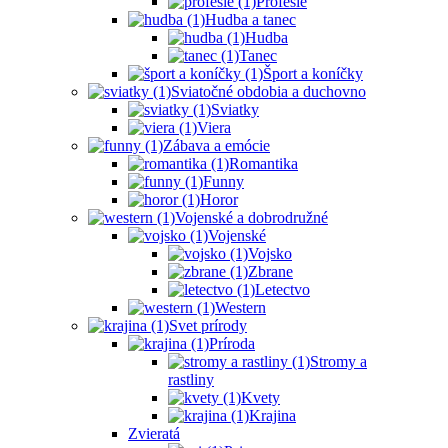
Profesie
Hudba a tanec
Hudba
Tanec
Šport a koníčky
Sviatočné obdobia a duchovno
Sviatky
Viera
Zábava a emócie
Romantika
Funny
Horor
Vojenské a dobrodružné
Vojenské
Vojsko
Zbrane
Letectvo
Western
Svet prírody
Príroda
Stromy a
rastliny
Kvety
Krajina
Zvieratá