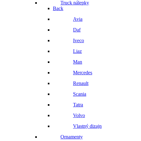
Truck nálepky
Back
Avia
Daf
Iveco
Liaz
Man
Mercedes
Renault
Scania
Tatra
Volvo
Vlastný dizajn
Ornamenty