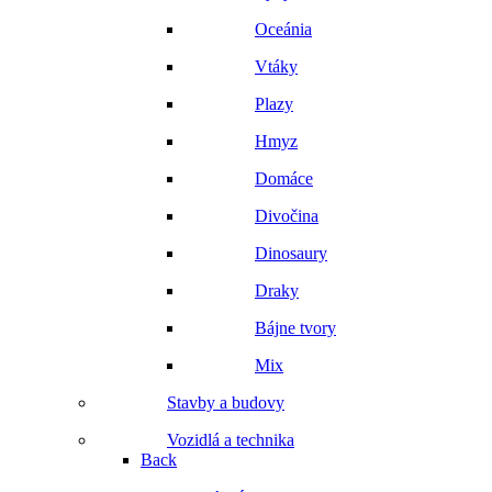
Oceánia
Vtáky
Plazy
Hmyz
Domáce
Divočina
Dinosaury
Draky
Bájne tvory
Mix
Stavby a budovy
Vozidlá a technika
Back