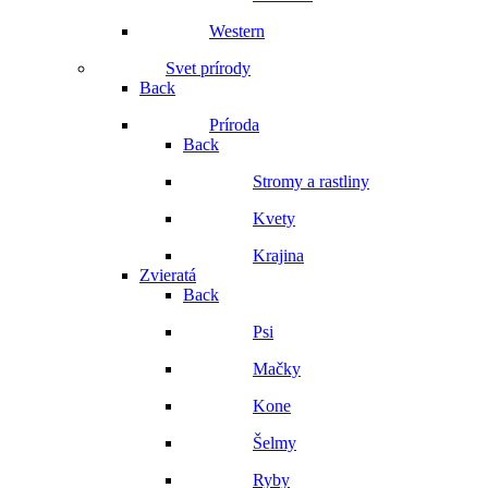
Western
Svet prírody
Back
Príroda
Back
Stromy a rastliny
Kvety
Krajina
Zvieratá
Back
Psi
Mačky
Kone
Šelmy
Ryby