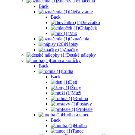
Značky a označenia
Back
Dieťa v aute
Back
Dievčatko
Chlapček
Mix
Označenia
Nápisy
Značky
Detské nálepky
Ľudia a koníčky
Back
Ľudia
Back
Deti
Ženy
Muži
Rodina
Postavy
Profesie
Hudba a tanec
Back
Hudba
Tanec