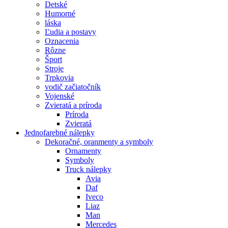
Detské
Humorné
láska
Ľudia a postavy
Oznacenia
Rôzne
Šport
Stroje
Trpkovia
vodič začiatočník
Vojenské
Zvieratá a príroda
Príroda
Zvieratá
Jednofarebné nálepky
Dekoračné, oranmenty a symboly
Ornamenty
Symboly
Truck nálepky
Avia
Daf
Iveco
Liaz
Man
Mercedes