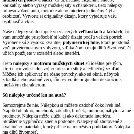
karikatúry alebo výrazy mužskej sily a charakteru, tieto nálepky
prinesú vášmu autu, motorke alebo interiéru jedinečný štýl a
osobitosť. Vytvorte si originálny dizajn, ktorý vyjadruje vašu
osobnosť a vkus.
Naše nálepky sú dostupné vo viacerých
veľkostiach
a
farbách
, čo
vám umožňuje prispôsobiť si každý dizajn podľa vašich potrieb.
Vyrobené sú z vysoko kvalitnej
polymerickej fólie
, ktorá je odolná
voči poveternostným vplyvom, vďaka čomu majú dlhú životnosť, či
už ich použijete v exteriéri alebo interiéri.
Tieto
nálepky s motívom mužských siluet
sú ideálne pre tých,
ktorí chcú vniesť do svojho priestoru silný a jedinečný vzhľad.
Môžete ich aplikovať na rôzne povrchy, ako sú okná, nábytok,
zrkadlá alebo osobné veci, čím vytvoríte originálnu dekoráciu s
mužským charakterom.
Sú nálepky určené len na autá?
Samozrejme že nie. Nálepkou si môžete ozdobiť čokoľvek iné.
Napríklad: okno, notebook, zrkadlo, hrnček, motorku, nábytok a iné
predmety. Nálepka môže slúžiť aj ako dekorácia interiéru.
Skrášlenie vypínačov, stien a podobne. Nálepky sú zhotovené z
kvalitného materiálu, ktorý priľne na množstvo podkladov. Nálepka
ma dlhú životnosť.