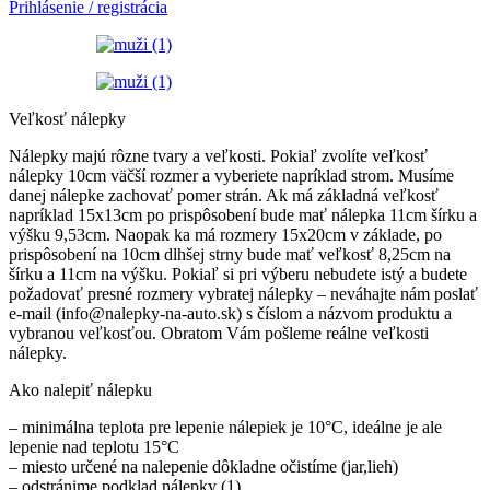
Prihlásenie / registrácia
Veľkosť nálepky
Nálepky majú rôzne tvary a veľkosti. Pokiaľ zvolíte veľkosť
nálepky 10cm väčší rozmer a vyberiete napríklad strom. Musíme
danej nálepke zachovať pomer strán. Ak má základná veľkosť
napríklad 15x13cm po prispôsobení bude mať nálepka 11cm šírku a
výšku 9,53cm. Naopak ka má rozmery 15x20cm v základe, po
prispôsobení na 10cm dlhšej strny bude mať veľkosť 8,25cm na
šírku a 11cm na výšku. Pokiaľ si pri výberu nebudete istý a budete
požadovať presné rozmery vybratej nálepky – neváhajte nám poslať
e-mail (info@nalepky-na-auto.sk) s číslom a názvom produktu a
vybranou veľkosťou. Obratom Vám pošleme reálne veľkosti
nálepky.
Ako nalepiť nálepku
– minimálna teplota pre lepenie nálepiek je 10°C, ideálne je ale
lepenie nad teplotu 15°C
– miesto určené na nalepenie dôkladne očistíme (jar,lieh)
– odstránime podklad nálepky (1)