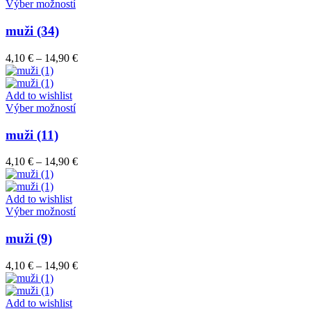
Tento
14,90 €
Výber možností
na
produkt
stránke
má
muži (34)
produktu.
viacero
variantov.
Price
4,10
€
–
14,90
€
Možnosti
range:
si
4,10 €
môžete
through
Add to wishlist
vybrať
Tento
14,90 €
Výber možností
na
produkt
stránke
má
muži (11)
produktu.
viacero
variantov.
Price
4,10
€
–
14,90
€
Možnosti
range:
si
4,10 €
môžete
through
Add to wishlist
vybrať
Tento
14,90 €
Výber možností
na
produkt
stránke
má
muži (9)
produktu.
viacero
variantov.
Price
4,10
€
–
14,90
€
Možnosti
range:
si
4,10 €
môžete
through
Add to wishlist
vybrať