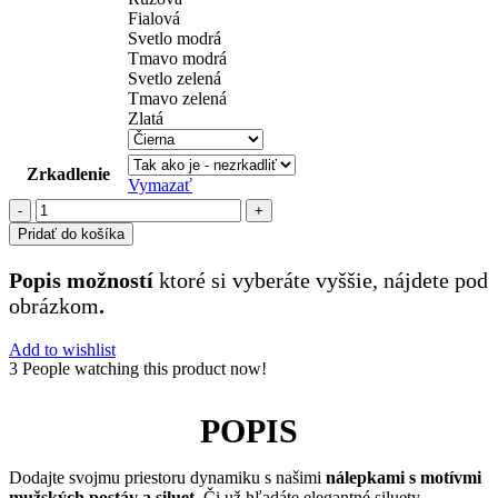
Fialová
Svetlo modrá
Tmavo modrá
Svetlo zelená
Tmavo zelená
Zlatá
Zrkadlenie
Vymazať
množstvo
muži
Pridať do košíka
(159)
Popis možností
ktoré si vyberáte vyššie, nájdete pod
obrázkom
.
Add to wishlist
3
People watching this product now!
POPIS
Dodajte svojmu priestoru dynamiku s našimi
nálepkami s motívmi
mužských postáv a siluet
. Či už hľadáte elegantné siluety,