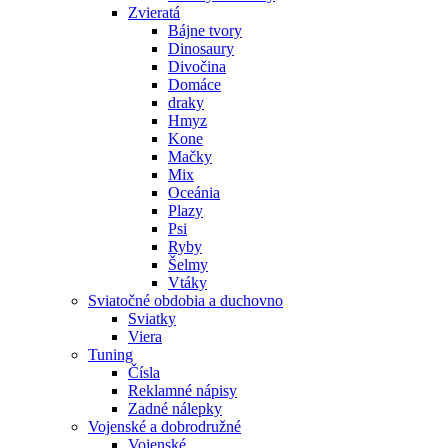
Zvieratá
Bájne tvory
Dinosaury
Divočina
Domáce
draky
Hmyz
Kone
Mačky
Mix
Oceánia
Plazy
Psi
Ryby
Šelmy
Vtáky
Sviatočné obdobia a duchovno
Sviatky
Viera
Tuning
Čísla
Reklamné nápisy
Zadné nálepky
Vojenské a dobrodružné
Vojenské