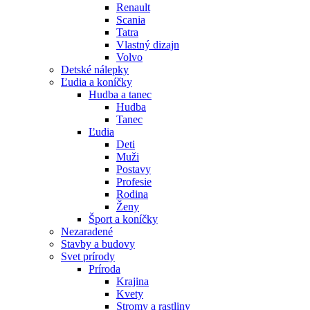
Renault
Scania
Tatra
Vlastný dizajn
Volvo
Detské nálepky
Ľudia a koníčky
Hudba a tanec
Hudba
Tanec
Ľudia
Deti
Muži
Postavy
Profesie
Rodina
Ženy
Šport a koníčky
Nezaradené
Stavby a budovy
Svet prírody
Príroda
Krajina
Kvety
Stromy a rastliny