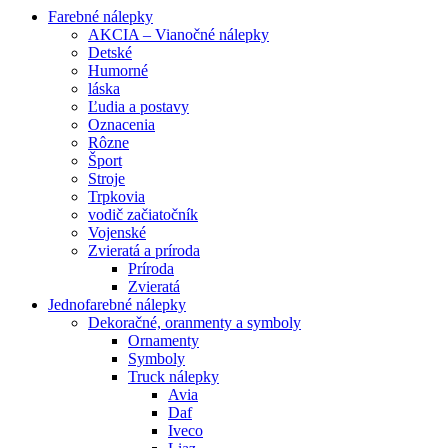
Farebné nálepky
AKCIA – Vianočné nálepky
Detské
Humorné
láska
Ľudia a postavy
Oznacenia
Rôzne
Šport
Stroje
Trpkovia
vodič začiatočník
Vojenské
Zvieratá a príroda
Príroda
Zvieratá
Jednofarebné nálepky
Dekoračné, oranmenty a symboly
Ornamenty
Symboly
Truck nálepky
Avia
Daf
Iveco