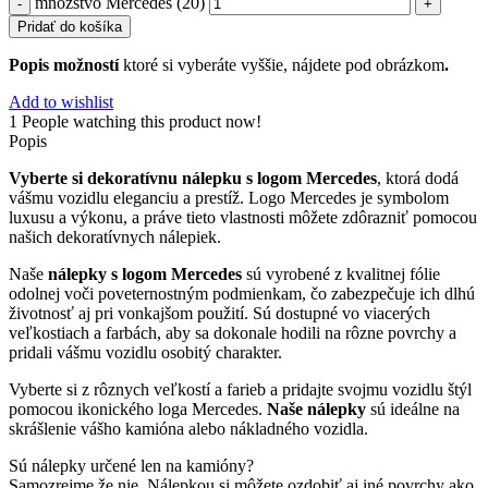
množstvo Mercedes (20)
Pridať do košíka
Popis možností
ktoré si vyberáte vyššie, nájdete pod obrázkom
.
Add to wishlist
1
People watching this product now!
Popis
Vyberte si dekoratívnu nálepku s logom Mercedes
, ktorá dodá
vášmu vozidlu eleganciu a prestíž. Logo Mercedes je symbolom
luxusu a výkonu, a práve tieto vlastnosti môžete zdôrazniť pomocou
našich dekoratívnych nálepiek.
Naše
nálepky s logom Mercedes
sú vyrobené z kvalitnej fólie
odolnej voči poveternostným podmienkam, čo zabezpečuje ich dlhú
životnosť aj pri vonkajšom použití. Sú dostupné vo viacerých
veľkostiach a farbách, aby sa dokonale hodili na rôzne povrchy a
pridali vášmu vozidlu osobitý charakter.
Vyberte si z rôznych veľkostí a farieb a pridajte svojmu vozidlu štýl
pomocou ikonického loga Mercedes.
Naše nálepky
sú ideálne na
skrášlenie vášho kamióna alebo nákladného vozidla.
Sú nálepky určené len na kamióny?
Samozrejme že nie. Nálepkou si môžete ozdobiť aj iné povrchy ako