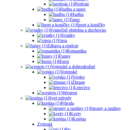
Profesie
Hudba a tanec
Hudba
Tanec
Šport a koníčky
Sviatočné obdobia a duchovno
Sviatky
Viera
Zábava a emócie
Romantika
Funny
Horor
Vojenské a dobrodružné
Vojenské
Vojsko
Zbrane
Letectvo
Western
Svet prírody
Príroda
Stromy a rastliny
Kvety
Krajina
Zvieratá
Psi