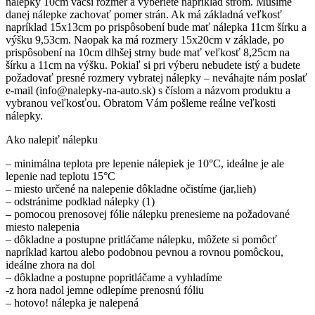
nálepky 10cm väčší rozmer a vyberiete napríklad strom. Musíme
danej nálepke zachovať pomer strán. Ak má základná veľkosť
napríklad 15x13cm po prispôsobení bude mať nálepka 11cm šírku a
výšku 9,53cm. Naopak ka má rozmery 15x20cm v základe, po
prispôsobení na 10cm dlhšej strny bude mať veľkosť 8,25cm na
šírku a 11cm na výšku. Pokiaľ si pri výberu nebudete istý a budete
požadovať presné rozmery vybratej nálepky – neváhajte nám poslať
e-mail (info@nalepky-na-auto.sk) s číslom a názvom produktu a
vybranou veľkosťou. Obratom Vám pošleme reálne veľkosti
nálepky.
Ako nalepiť nálepku
– minimálna teplota pre lepenie nálepiek je 10°C, ideálne je ale
lepenie nad teplotu 15°C
– miesto určené na nalepenie dôkladne očistíme (jar,lieh)
– odstránime podklad nálepky (1)
– pomocou prenosovej fólie nálepku prenesieme na požadované
miesto nalepenia
– dôkladne a postupne pritláčame nálepku, môžete si pomôcť
napríklad kartou alebo podobnou pevnou a rovnou pomôckou,
ideálne zhora na dol
– dôkladne a postupne popritláčame a vyhladíme
-z hora nadol jemne odlepíme prenosnú fóliu
– hotovo! nálepka je nalepená