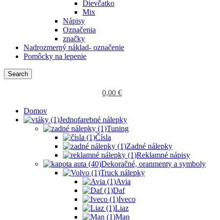
Dievčatko
Mix
Nápisy
Označenia
značky
Nadrozmerný náklad- označenie
Pomôcky na lepenie
Search
0,00
€
Domov
Jednofarebné nálepky
Tuning
Čísla
Zadné nálepky
Reklamné nápisy
Dekoračné, oranmenty a symboly
Truck nálepky
Avia
Daf
Iveco
Liaz
Man