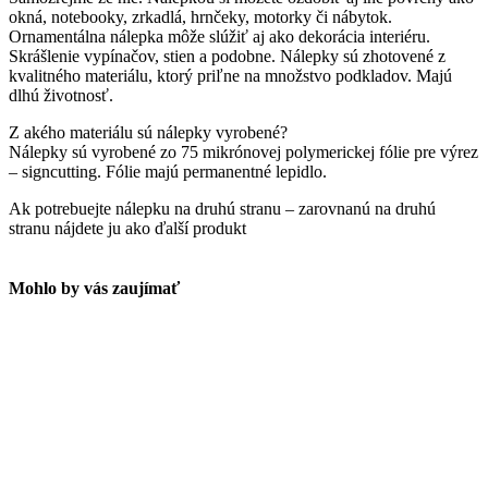
okná, notebooky, zrkadlá, hrnčeky, motorky či nábytok.
Ornamentálna nálepka môže slúžiť aj ako dekorácia interiéru.
Skrášlenie vypínačov, stien a podobne. Nálepky sú zhotovené z
kvalitného materiálu, ktorý priľne na množstvo podkladov. Majú
dlhú životnosť.
Z akého materiálu sú nálepky vyrobené?
Nálepky sú vyrobené zo 75 mikrónovej polymerickej fólie pre výrez
– signcutting. Fólie majú permanentné lepidlo.
Ak potrebuejte nálepku na druhú stranu – zarovnanú na druhú
stranu nájdete ju ako ďalší produkt
Mohlo by vás zaujímať