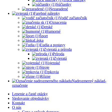
Súčiastky
Nezaradené
Farebné nálepky
Vodič začiatočník
Oznacenia
Detské
Humorné
Šport
Láska
Ľudia a postavy
Zvieratá a príroda
Príroda
Zvieratá
Vojenské
Stroje
Trpkovia
Rôzne
Nadrozmerný náklad-
označenie
Lepenie a časté otázky
Sledovanie objednávky
Kontakt
O nás
Cena a spôsob dopravy