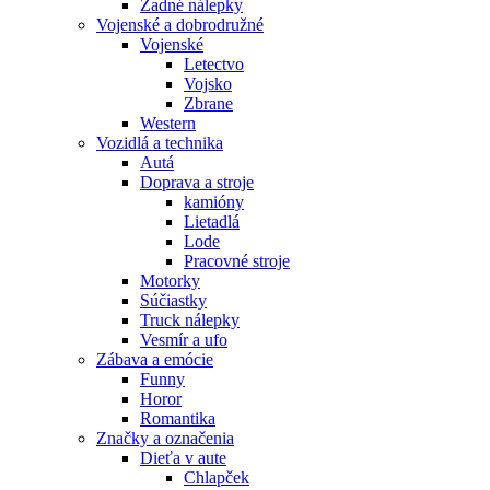
Zadné nálepky
Vojenské a dobrodružné
Vojenské
Letectvo
Vojsko
Zbrane
Western
Vozidlá a technika
Autá
Doprava a stroje
kamióny
Lietadlá
Lode
Pracovné stroje
Motorky
Súčiastky
Truck nálepky
Vesmír a ufo
Zábava a emócie
Funny
Horor
Romantika
Značky a označenia
Dieťa v aute
Chlapček