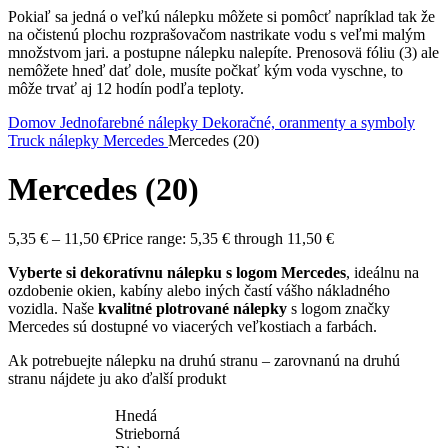
Pokiaľ sa jedná o veľkú nálepku môžete si pomôcť napríklad tak že
na očistenú plochu rozprašovačom nastrikate vodu s veľmi malým
množstvom jari. a postupne nálepku nalepíte. Prenosovä fóliu (3) ale
nemôžete hneď dať dole, musíte počkať kým voda vyschne, to
môže trvať aj 12 hodín podľa teploty.
Domov
Jednofarebné nálepky
Dekoračné, oranmenty a symboly
Truck nálepky
Mercedes
Mercedes (20)
Mercedes (20)
5,35
€
–
11,50
€
Price range: 5,35 € through 11,50 €
Vyberte si dekoratívnu nálepku s logom Mercedes
, ideálnu na
ozdobenie okien, kabíny alebo iných častí vášho nákladného
vozidla. Naše
kvalitné plotrované nálepky
s logom značky
Mercedes sú dostupné vo viacerých veľkostiach a farbách.
Ak potrebuejte nálepku na druhú stranu – zarovnanú na druhú
stranu nájdete ju ako ďalší produkt
Hnedá
Strieborná