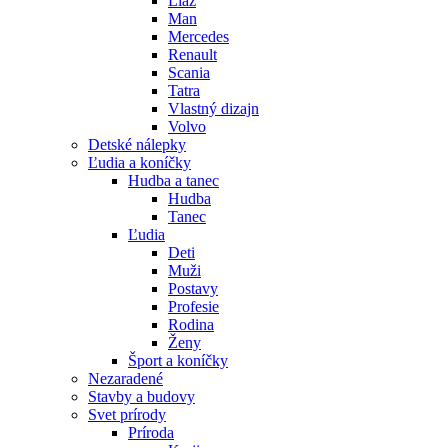
Liaz
Man
Mercedes
Renault
Scania
Tatra
Vlastný dizajn
Volvo
Detské nálepky
Ľudia a koníčky
Hudba a tanec
Hudba
Tanec
Ľudia
Deti
Muži
Postavy
Profesie
Rodina
Ženy
Šport a koníčky
Nezaradené
Stavby a budovy
Svet prírody
Príroda