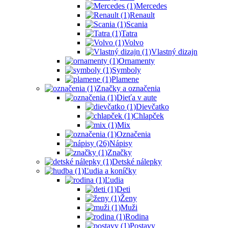
Mercedes
Renault
Scania
Tatra
Volvo
Vlastný dizajn
Ornamenty
Symboly
Plamene
Značky a označenia
Dieťa v aute
Dievčatko
Chlapček
Mix
Označenia
Nápisy
Značky
Detské nálepky
Ľudia a koníčky
Ľudia
Deti
Ženy
Muži
Rodina
Postavy