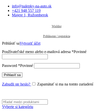
info@nalepky-na-auto.sk
+421 948 557 119
Majere 1, Ružomberok
Wishlist
Prihlásenie / registrácia
Prihlásiť sa
Vytvoriť účet
Používateľské meno alebo e-mailová adresa
*
Povinné
Password
*
Povinné
Prihlasíť sa
Zabudli ste heslo?
Zapamätať si ma na tomto zariadení
Vyberte si kategóriu