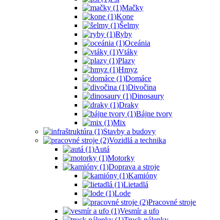
Mačky
Kone
Šelmy
Ryby
Oceánia
Vtáky
Plazy
Hmyz
Domáce
Divočina
Dinosaury
Draky
Bájne tvory
Mix
Stavby a budovy
Vozidlá a technika
Autá
Motorky
Doprava a stroje
Kamióny
Lietadlá
Lode
Pracovné stroje
Vesmír a ufo
Truck nálepky