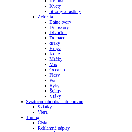
Krajina
Kvety
Stromy a rastliny
Zvieratá
Bájne tvory
Dinosaury
Divočina
Domáce
draky
Hmyz
Kone
Mačky
Mix
Oceánia
Plazy
Psi
Ryby
Šelmy
Vtáky
Sviatočné obdobia a duchovno
Sviatky
Viera
Tuning
Čísla
Reklamné nápisy