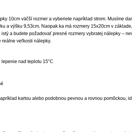
álepky 10cm väčší rozmer a vyberiete napríklad strom. Musíme d
ku a výšku 9,53cm. Naopak ka má rozmery 15x20cm v základe, 
e istý a budete požadovať presné rozmery vybratej nálepky – ne
eálne veľkosti nálepky.
e lepenie nad teplotu 15°C
né
napríklad kartou alebo podobnou pevnou a rovnou pomôckou, id