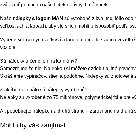
zvýrazniť pomocou našich dekoratívnych nálepiek.
Naše
nálepky s logom MAN
sú vyrobené z kvalitnej fólie odo
veľkostiach a farbách, aby ste si ich mohli prispôsobiť podľa svo
Vyberte si z rôznych veľkostí a farieb a pridajte svojmu vozid
vozidla.
Sú nálepky určené len na kamióny?
Samozrejme že nie. Nálepkou si môžete ozdobiť aj iné povrchy 
Skrášlenie vypínačov, stien a podobne. Nálepky sú zhotovené z 
Z akého materiálu sú nálepky vyrobené?
Nálepky sú vyrobené zo 75 mikrónovej polymerickej fólie pre vý
Ak potrebuejte nálepku na druhú stranu – zarovnanú na druhú st
Mohlo by vás zaujímať