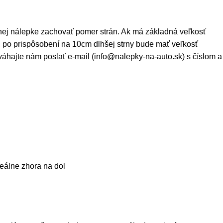
anej nálepke zachovať pomer strán. Ak má základná veľkosť
po prispôsobení na 10cm dlhšej strny bude mať veľkosť
váhajte nám poslať e-mail (info@nalepky-na-auto.sk) s číslom a
eálne zhora na dol