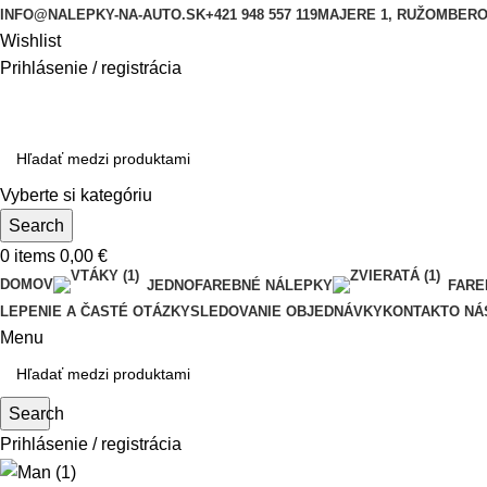
INFO@NALEPKY-NA-AUTO.SK
+421 948 557 119
MAJERE 1, RUŽOMBER
Wishlist
Prihlásenie / registrácia
Vyberte si kategóriu
Search
0
items
0,00
€
DOMOV
JEDNOFAREBNÉ NÁLEPKY
FARE
LEPENIE A ČASTÉ OTÁZKY
SLEDOVANIE OBJEDNÁVKY
KONTAKT
O NÁ
Menu
Search
Prihlásenie / registrácia