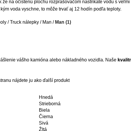
k že na očistenú plochu rozprašovačom nastrikate vodu s veľmi
kým voda vyschne, to môže trvať aj 12 hodín podľa teploty.
oly
Truck nálepky
Man
Man (1)
krášlenie vášho kamióna alebo nákladného vozidla. Naše
kvali
ranu nájdete ju ako ďalší produkt
Hnedá
Strieborná
Biela
Čierna
Sivá
Žltá