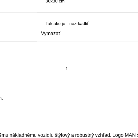
Vymazať
m
.
ášmu nákladnému vozidlu štýlový a robustný vzhľad. Logo MAN sy