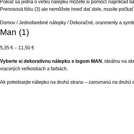
Pokiaľ sa jedná o veľkú nálepku môžete si pomôcť napríklad ta
Prenosovä fóliu (3) ale nemôžete hneď dať dole, musíte počkať 
Domov
Jednofarebné nálepky
Dekoračné, oranmenty a symb
Man (1)
5,35
€
–
11,50
€
Vyberte si dekoratívnu nálepku s logom MAN
, ideálnu na s
viacerých veľkostiach a farbách.
Ak potrebuejte nálepku na druhú stranu – zarovnanú na druhú st