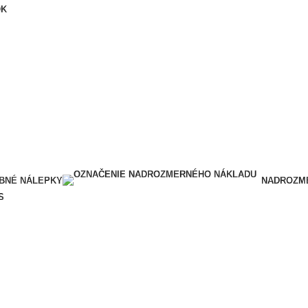
OK
BNÉ NÁLEPKY
NADROZME
S