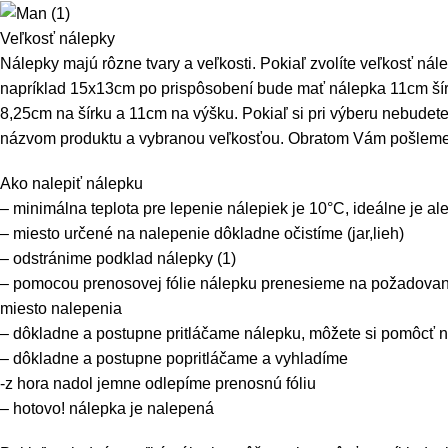
Veľkosť nálepky
Nálepky majú rôzne tvary a veľkosti. Pokiaľ zvolíte veľkosť n
napríklad 15x13cm po prispôsobení bude mať nálepka 11cm šír
8,25cm na šírku a 11cm na výšku. Pokiaľ si pri výberu nebudet
názvom produktu a vybranou veľkosťou. Obratom Vám pošleme r
Ako nalepiť nálepku
– minimálna teplota pre lepenie nálepiek je 10°C, ideálne je al
– miesto určené na nalepenie dôkladne očistíme (jar,lieh)
– odstránime podklad nálepky (1)
– pomocou prenosovej fólie nálepku prenesieme na požadova
miesto nalepenia
– dôkladne a postupne pritláčame nálepku, môžete si pomôcť 
– dôkladne a postupne popritláčame a vyhladíme
-z hora nadol jemne odlepíme prenosnú fóliu
– hotovo! nálepka je nalepená