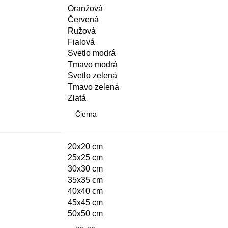
Oranžová
Červená
Ružová
Fialová
Svetlo modrá
Tmavo modrá
Svetlo zelená
Tmavo zelená
Zlatá
20x20 cm
25x25 cm
30x30 cm
35x35 cm
40x40 cm
45x45 cm
50x50 cm