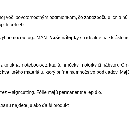
lnej voči poveternostným podmienkam, čo zabezpečuje ich dlhú ž
jich potrieb.
lu štýl pomocou loga MAN.
Naše nálepky
sú ideálne na skrášleni
ako okná, notebooky, zrkadlá, hrnčeky, motorky či nábytok. Orn
kvalitného materiálu, ktorý priľne na množstvo podkladov. Majú
rez – signcutting. Fólie majú permanentné lepidlo.
ranu nájdete ju ako ďalší produkt