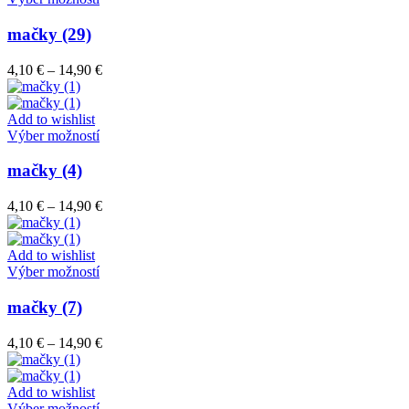
na
produkt
stránke
má
mačky (29)
produktu.
viacero
variantov.
Price
4,10
€
–
14,90
€
Možnosti
range:
si
4,10 €
môžete
through
Add to wishlist
vybrať
Tento
14,90 €
Výber možností
na
produkt
stránke
má
mačky (4)
produktu.
viacero
variantov.
Price
4,10
€
–
14,90
€
Možnosti
range:
si
4,10 €
môžete
through
Add to wishlist
vybrať
Tento
14,90 €
Výber možností
na
produkt
stránke
má
mačky (7)
produktu.
viacero
variantov.
Price
4,10
€
–
14,90
€
Možnosti
range:
si
4,10 €
môžete
through
Add to wishlist
vybrať
Tento
14,90 €
Výber možností