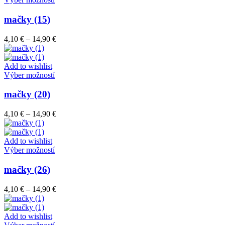
na
produkt
stránke
má
mačky (15)
produktu.
viacero
variantov.
Price
4,10
€
–
14,90
€
Možnosti
range:
si
4,10 €
môžete
through
Add to wishlist
vybrať
Tento
14,90 €
Výber možností
na
produkt
stránke
má
mačky (20)
produktu.
viacero
variantov.
Price
4,10
€
–
14,90
€
Možnosti
range:
si
4,10 €
môžete
through
Add to wishlist
vybrať
Tento
14,90 €
Výber možností
na
produkt
stránke
má
mačky (26)
produktu.
viacero
variantov.
Price
4,10
€
–
14,90
€
Možnosti
range:
si
4,10 €
môžete
through
Add to wishlist
vybrať
Tento
14,90 €