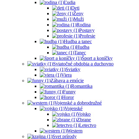
Ľudia
Deti
Ženy
Muži
Rodina
Postavy
Profesie
Hudba a tanec
Hudba
Tanec
Šport a koníčky
Sviatočné obdobia a duchovno
Sviatky
Viera
Zábava a emócie
Romantika
Funny
Horor
Vojenské a dobrodružné
Vojenské
Vojsko
Zbrane
Letectvo
Western
Svet prírody