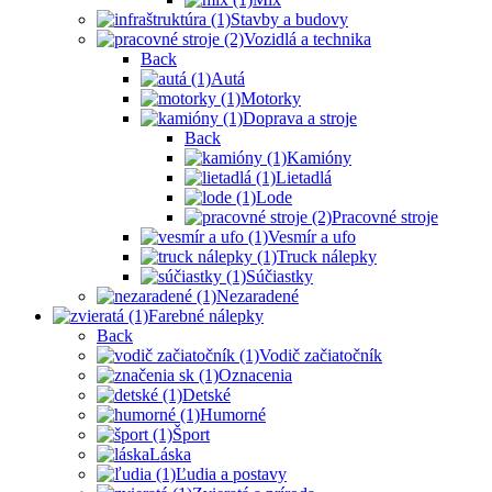
Stavby a budovy
Vozidlá a technika
Back
Autá
Motorky
Doprava a stroje
Back
Kamióny
Lietadlá
Lode
Pracovné stroje
Vesmír a ufo
Truck nálepky
Súčiastky
Nezaradené
Farebné nálepky
Back
Vodič začiatočník
Oznacenia
Detské
Humorné
Šport
Láska
Ľudia a postavy