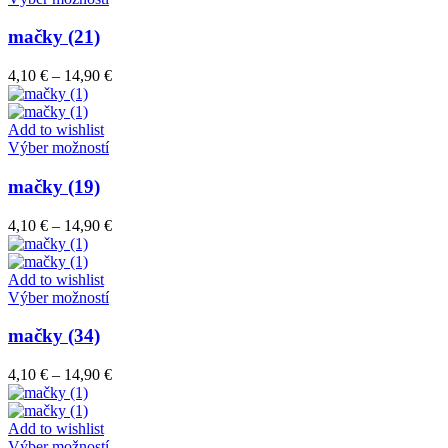
produkt
má
mačky (21)
viacero
variantov.
Price
4,10
€
–
14,90
€
Možnosti
range:
si
4,10 €
môžete
through
Add to wishlist
vybrať
Tento
14,90 €
Výber možností
na
produkt
stránke
má
mačky (19)
produktu.
viacero
variantov.
Price
4,10
€
–
14,90
€
Možnosti
range:
si
4,10 €
môžete
through
Add to wishlist
vybrať
Tento
14,90 €
Výber možností
na
produkt
stránke
má
mačky (34)
produktu.
viacero
variantov.
Price
4,10
€
–
14,90
€
Možnosti
range:
si
4,10 €
môžete
through
Add to wishlist
vybrať
Tento
14,90 €
Výber možností