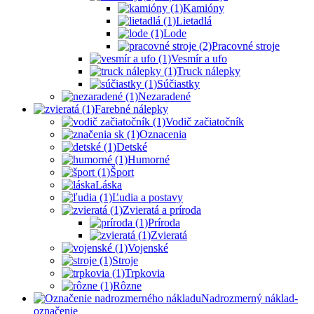
Kamióny
Lietadlá
Lode
Pracovné stroje
Vesmír a ufo
Truck nálepky
Súčiastky
Nezaradené
Farebné nálepky
Vodič začiatočník
Oznacenia
Detské
Humorné
Šport
Láska
Ľudia a postavy
Zvieratá a príroda
Príroda
Zvieratá
Vojenské
Stroje
Trpkovia
Rôzne
Nadrozmerný náklad-
označenie