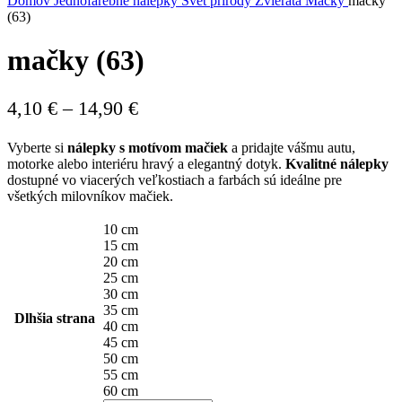
Domov
Jednofarebné nálepky
Svet prírody
Zvieratá
Mačky
mačky
(63)
mačky (63)
Price
4,10
€
–
14,90
€
range:
Vyberte si
nálepky s motívom mačiek
a pridajte vášmu autu,
4,10 €
motorke alebo interiéru hravý a elegantný dotyk.
Kvalitné nálepky
through
dostupné vo viacerých veľkostiach a farbách sú ideálne pre
všetkých milovníkov mačiek.
14,90 €
10 cm
15 cm
20 cm
25 cm
30 cm
35 cm
Dlhšia strana
40 cm
45 cm
50 cm
55 cm
60 cm