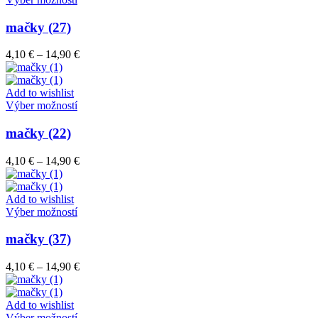
na
produkt
stránke
má
mačky (27)
produktu.
viacero
variantov.
Price
4,10
€
–
14,90
€
Možnosti
range:
si
4,10 €
môžete
through
Add to wishlist
vybrať
Tento
14,90 €
Výber možností
na
produkt
stránke
má
mačky (22)
produktu.
viacero
variantov.
Price
4,10
€
–
14,90
€
Možnosti
range:
si
4,10 €
môžete
through
Add to wishlist
vybrať
Tento
14,90 €
Výber možností
na
produkt
stránke
má
mačky (37)
produktu.
viacero
variantov.
Price
4,10
€
–
14,90
€
Možnosti
range:
si
4,10 €
môžete
through
Add to wishlist
vybrať
Tento
14,90 €
Výber možností