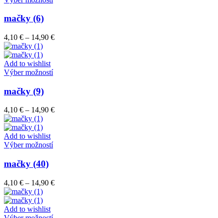
na
produkt
stránke
má
mačky (6)
produktu.
viacero
variantov.
Price
4,10
€
–
14,90
€
Možnosti
range:
si
4,10 €
môžete
through
Add to wishlist
vybrať
Tento
14,90 €
Výber možností
na
produkt
stránke
má
mačky (9)
produktu.
viacero
variantov.
Price
4,10
€
–
14,90
€
Možnosti
range:
si
4,10 €
môžete
through
Add to wishlist
vybrať
Tento
14,90 €
Výber možností
na
produkt
stránke
má
mačky (40)
produktu.
viacero
variantov.
Price
4,10
€
–
14,90
€
Možnosti
range:
si
4,10 €
môžete
through
Add to wishlist
vybrať
Tento
14,90 €
Výber možností