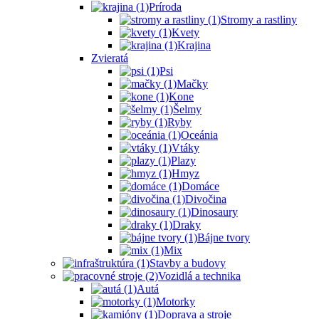
Príroda
Stromy a rastliny
Kvety
Krajina
Zvieratá
Psi
Mačky
Kone
Šelmy
Ryby
Oceánia
Vtáky
Plazy
Hmyz
Domáce
Divočina
Dinosaury
Draky
Bájne tvory
Mix
Stavby a budovy
Vozidlá a technika
Autá
Motorky
Doprava a stroje