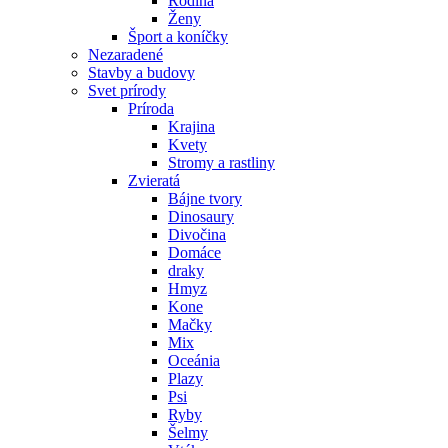
Rodina
Ženy
Šport a koníčky
Nezaradené
Stavby a budovy
Svet prírody
Príroda
Krajina
Kvety
Stromy a rastliny
Zvieratá
Bájne tvory
Dinosaury
Divočina
Domáce
draky
Hmyz
Kone
Mačky
Mix
Oceánia
Plazy
Psi
Ryby
Šelmy