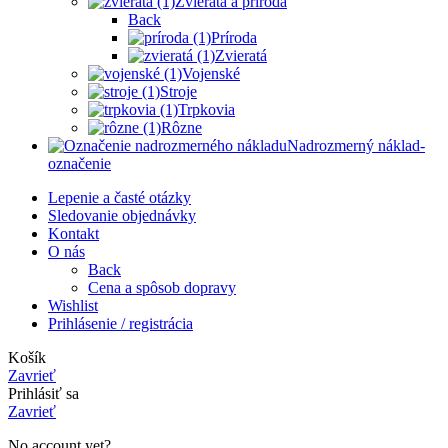
Zvieratá a príroda
Back
Príroda
Zvieratá
Vojenské
Stroje
Trpkovia
Rôzne
Nadrozmerný náklad-
označenie
Lepenie a časté otázky
Sledovanie objednávky
Kontakt
O nás
Back
Cena a spôsob dopravy
Wishlist
Prihlásenie / registrácia
Košík
Zavrieť
Prihlásiť sa
Zavrieť
No account yet?