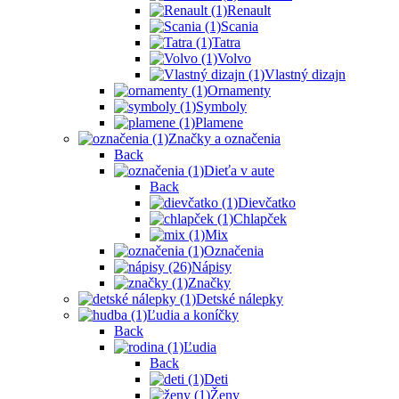
Renault
Scania
Tatra
Volvo
Vlastný dizajn
Ornamenty
Symboly
Plamene
Značky a označenia
Back
Dieťa v aute
Back
Dievčatko
Chlapček
Mix
Označenia
Nápisy
Značky
Detské nálepky
Ľudia a koníčky
Back
Ľudia
Back
Deti
Ženy