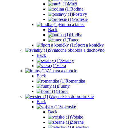
Muži
Rodina
Postavy
Profesie
Hudba a tanec
Back
Hudba
Tanec
Šport a koníčky
Sviatočné obdobia a duchovno
Back
Sviatky
Viera
Zábava a emócie
Back
Romantika
Funny
Horor
Vojenské a dobrodružné
Back
Vojenské
Back
Vojsko
Zbrane
Letectvo