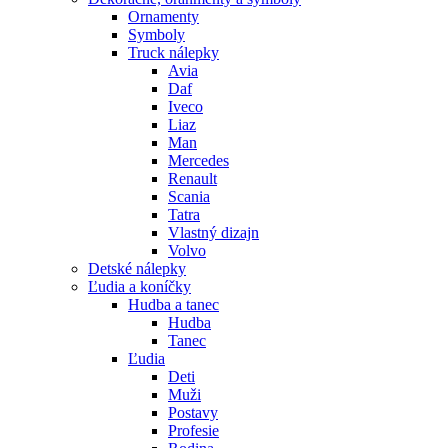
Ornamenty
Symboly
Truck nálepky
Avia
Daf
Iveco
Liaz
Man
Mercedes
Renault
Scania
Tatra
Vlastný dizajn
Volvo
Detské nálepky
Ľudia a koníčky
Hudba a tanec
Hudba
Tanec
Ľudia
Deti
Muži
Postavy
Profesie