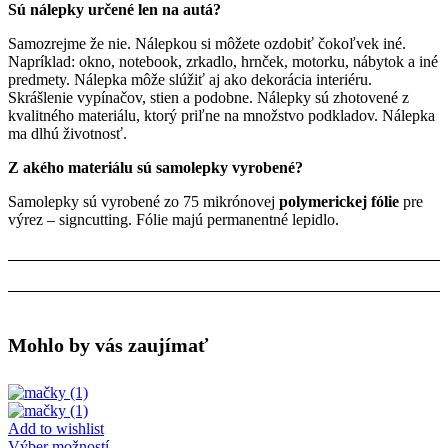
Sú nálepky určené len na autá?
Samozrejme že nie. Nálepkou si môžete ozdobiť čokoľvek iné.
Napríklad: okno, notebook, zrkadlo, hrnček, motorku, nábytok a iné
predmety. Nálepka môže slúžiť aj ako dekorácia interiéru.
Skrášlenie vypínačov, stien a podobne. Nálepky sú zhotovené z
kvalitného materiálu, ktorý priľne na množstvo podkladov. Nálepka
ma dlhú životnosť.
Z akého materiálu sú samolepky vyrobené?
Samolepky sú vyrobené zo 75 mikrónovej
polymerickej fólie
pre
výrez – signcutting. Fólie majú permanentné lepidlo.
Mohlo by vás zaujímať
Add to wishlist
Tento
Výber možností