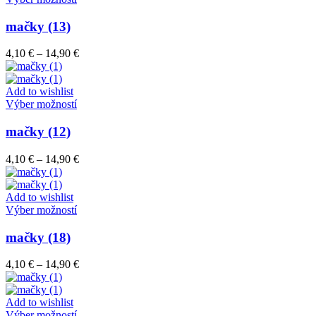
na
produkt
stránke
má
mačky (13)
produktu.
viacero
variantov.
Price
4,10
€
–
14,90
€
Možnosti
range:
si
4,10 €
môžete
through
Add to wishlist
vybrať
Tento
14,90 €
Výber možností
na
produkt
stránke
má
mačky (12)
produktu.
viacero
variantov.
Price
4,10
€
–
14,90
€
Možnosti
range:
si
4,10 €
môžete
through
Add to wishlist
vybrať
Tento
14,90 €
Výber možností
na
produkt
stránke
má
mačky (18)
produktu.
viacero
variantov.
Price
4,10
€
–
14,90
€
Možnosti
range:
si
4,10 €
môžete
through
Add to wishlist
vybrať
Tento
14,90 €
Výber možností