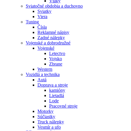
Vtáky
Sviatočné obdobia a duchovno
Sviatky
Viera
Tuning
Čísla
Reklamné nápisy
Zadné nálepky
Vojenské a dobrodružné
Vojenské
Letectvo
Vojsko
Zbrane
Western
Vozidlá a technika
Autá
Doprava a stroje
kamióny
Lietadlá
Lode
Pracovné stroje
Motorky
Súčiastky
Truck nálepky
Vesmír a ufo