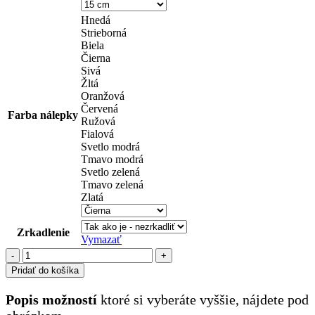
Hnedá
Strieborná
Biela
Čierna
Sivá
Žltá
Oranžová
Červená
Farba nálepky
Ružová
Fialová
Svetlo modrá
Tmavo modrá
Svetlo zelená
Tmavo zelená
Zlatá
Zrkadlenie
Vymazať
množstvo
mačky
Pridať do košíka
(63)
Popis možností
ktoré si vyberáte vyššie, nájdete pod