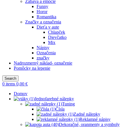
Zábava a emócie
Funny
Horor
Romantika
Značky a označenia
Dieťa v aute
Chlapček
Dievčatko
Mix
Nápisy
Označenia
značky
Nadrozmerný náklad- označenie
Pomôcky na lepenie
Search
0
items
0,00
€
Domov
Jednofarebné nálepky
Tuning
Čísla
Zadné nálepky
Reklamné nápisy
Dekoračné, oranmenty a symboly