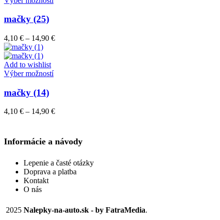
Výber možností
na
produkt
stránke
má
mačky (25)
produktu.
viacero
variantov.
Price
4,10
€
–
14,90
€
Možnosti
range:
si
4,10 €
môžete
through
Add to wishlist
vybrať
Tento
14,90 €
Výber možností
na
produkt
stránke
má
mačky (14)
produktu.
viacero
variantov.
Price
4,10
€
–
14,90
€
Možnosti
range:
si
4,10 €
môžete
through
Informácie a návody
vybrať
14,90 €
na
stránke
Lepenie a časté otázky
produktu.
Doprava a platba
Kontakt
O nás
2025
Nalepky-na-auto.sk - by FatraMedia
.