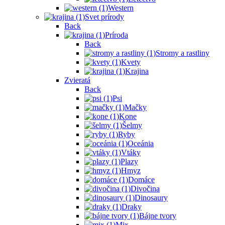
Western
Svet prírody
Back
Príroda
Back
Stromy a rastliny
Kvety
Krajina
Zvieratá
Back
Psi
Mačky
Kone
Šelmy
Ryby
Oceánia
Vtáky
Plazy
Hmyz
Domáce
Divočina
Dinosaury
Draky
Bájne tvory
Mix