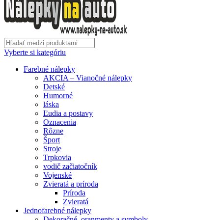
Vyberte si kategóriu
Farebné nálepky
AKCIA – Vianočné nálepky
Detské
Humorné
láska
Ľudia a postavy
Oznacenia
Rôzne
Šport
Stroje
Trpkovia
vodič začiatočník
Vojenské
Zvieratá a príroda
Príroda
Zvieratá
Jednofarebné nálepky
Dekoračné, oranmenty a symboly