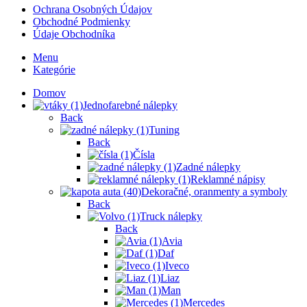
Ochrana Osobných Údajov
Obchodné Podmienky
Údaje Obchodníka
Menu
Kategórie
Domov
Jednofarebné nálepky
Back
Tuning
Back
Čísla
Zadné nálepky
Reklamné nápisy
Dekoračné, oranmenty a symboly
Back
Truck nálepky
Back
Avia
Daf
Iveco
Liaz
Man
Mercedes