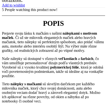
obrázkom
.
Add to wishlist
5
People watching this product now!
POPIS
Prejavte svoju lásku k mačkám s našimi
nálepkami s motívom
mačiek
. Či už ste milovník elegantných mačiek alebo hravých
mačiatok, tieto nálepky sú perfektným spôsobom, ako pridať vášmu
autu, motorke alebo interiéru osobitý štýl. Na výber máte rôzne
grafiky, od realistických zobrazení až po vtipné motívy.
Naše nálepky sú dostupné v rôznych
veľkostiach
a
farbách
, čo
vám umožňuje personalizovať dizajn podľa vlastných predstáv.
Vyrobené sú z vysoko kvalitnej
polymerickej fólie
, ktorá je odolná
voči poveternostným podmienkam, takže sú ideálne aj na vonkajšie
použitie.
Tieto
nálepky s mačkami
sú skvelým darčekom pre každého
milovníka mačiek, ktorý chce svojej domácnosti, autu alebo
osobným veciam dodať hravý a zároveň elegantný dotyk. Možno
ich aplikovať na rôzne povrchy, od okien a nábytku až po
notebooky či osobné veci.