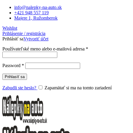
info@nalepky-na-auto.sk
+421 948 557 119
Majere 1, Ružomberok
Wishlist
Prihlásenie / registrácia
Prihlásiť sa
Vytvoriť účet
Povinné
Používateľské meno alebo e-mailová adresa
*
Povinné
Password
*
Prihlasíť sa
Zabudli ste heslo?
Zapamätať si ma na tomto zariadení