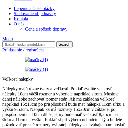
Lepenie a časté otázky
Sledovanie objednávky
Kontakt
O nás
Cena a spôsob dopravy
Menu
Search
Prihlásenie / registrácia
Veľkosť nálepky
Nálepky majú rôzne tvary a veľkosti. Pokiaľ zvolíte veľkosť
nálepky 10cm väčší rozmer a vyberiete napríklad strom. Musíme
danej nálepke zachovať pomer strán. Ak má základná veľkosť
napríklad 15x13cm po prispôsobení bude mať nálepka 11cm šírku a
výšku 9,53cm. Naopak ka má rozmery 15x20cm v základe, po
prispôsobení na 10cm dlhšej strny bude mať veľkosť 8,25cm na
šírku a 11cm na výšku. Pokiaľ si pri výberu nebudete istý a budete
požadovať presné rozmery vybratej nálepky – neváhajte nám poslať