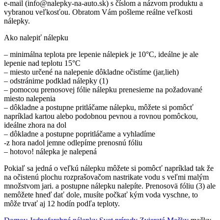
e-mail (info@nalepky-na-auto.sk) s číslom a názvom produktu a
vybranou veľkosťou. Obratom Vám pošleme reálne veľkosti
nálepky.
Ako nalepiť nálepku
– minimálna teplota pre lepenie nálepiek je 10°C, ideálne je ale
lepenie nad teplotu 15°C
– miesto určené na nalepenie dôkladne očistíme (jar,lieh)
– odstránime podklad nálepky (1)
– pomocou prenosovej fólie nálepku prenesieme na požadované
miesto nalepenia
– dôkladne a postupne pritláčame nálepku, môžete si pomôcť
napríklad kartou alebo podobnou pevnou a rovnou pomôckou,
ideálne zhora na dol
– dôkladne a postupne popritláčame a vyhladíme
-z hora nadol jemne odlepíme prenosnú fóliu
– hotovo! nálepka je nalepená
Pokiaľ sa jedná o veľkú nálepku môžete si pomôcť napríklad tak že
na očistenú plochu rozprašovačom nastrikate vodu s veľmi malým
množstvom jari. a postupne nálepku nalepíte. Prenosovä fóliu (3) ale
nemôžete hneď dať dole, musíte počkať kým voda vyschne, to
môže trvať aj 12 hodín podľa teploty.