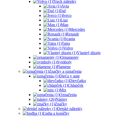
Truck nálepky
Avia
Daf
Iveco
Liaz
Man
Mercedes
Renault
Scania
Tatra
Volvo
Vlastný dizajn
Ornamenty
Symboly
Plamene
Značky a označenia
Dieťa v aute
Dievčatko
Chlapček
Mix
Označenia
Nápisy
Značky
Detské nálepky
Ľudia a koníčky