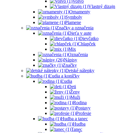
Volvo
Vlastný dizajn
Ornamenty
Symboly
Plamene
Značky a označenia
Dieťa v aute
Dievčatko
Chlapček
Mix
Označenia
Nápisy
Značky
Detské nálepky
Ľudia a koníčky
Ľudia
Deti
Ženy
Muži
Rodina
Postavy
Profesie
Hudba a tanec
Hudba
Tanec