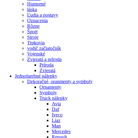
Humorné
láska
Ľudia a postavy
Oznacenia
Rôzne
Šport
Stroje
Trpkovia
vodič začiatočník
Vojenské
Zvieratá a príroda
Príroda
Zvieratá
Jednofarebné nálepky
Dekoračné, oranmenty a symboly
Ornamenty
Symboly
Truck nálepky
Avia
Daf
Iveco
Liaz
Man
Mercedes
Renault