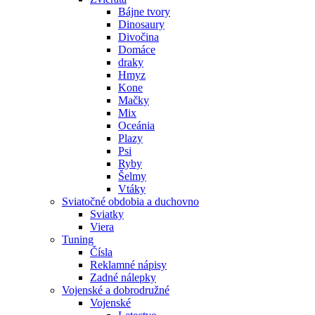
Bájne tvory
Dinosaury
Divočina
Domáce
draky
Hmyz
Kone
Mačky
Mix
Oceánia
Plazy
Psi
Ryby
Šelmy
Vtáky
Sviatočné obdobia a duchovno
Sviatky
Viera
Tuning
Čísla
Reklamné nápisy
Zadné nálepky
Vojenské a dobrodružné
Vojenské