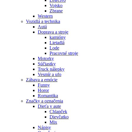
Letectvo
Vojsko
Zbrane
Western
Vozidlá a technika
Autá
Doprava a stroje
kamióny
Lietadlá
Lode
Pracovné stroje
Motorky
Súčiastky
Truck nálepky
Vesmír a ufo
Zábava a emócie
Funny
Horor
Romantika
Značky a označenia
Dieťa v aute
Chlapček
Dievčatko
Mix
Nápisy