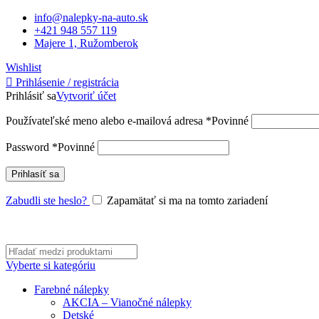
info@nalepky-na-auto.sk
+421 948 557 119
Majere 1, Ružomberok
Wishlist
Prihlásenie / registrácia
Prihlásiť sa
Vytvoriť účet
Používateľské meno alebo e-mailová adresa
*
Povinné
Password
*
Povinné
Prihlasíť sa
Zabudli ste heslo?
Zapamätať si ma na tomto zariadení
Vyberte si kategóriu
Farebné nálepky
AKCIA – Vianočné nálepky
Detské