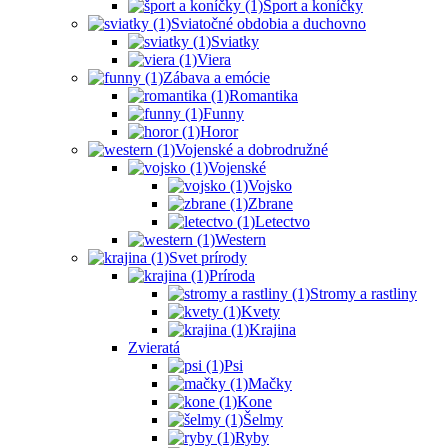
Šport a koníčky
Sviatočné obdobia a duchovno
Sviatky
Viera
Zábava a emócie
Romantika
Funny
Horor
Vojenské a dobrodružné
Vojenské
Vojsko
Zbrane
Letectvo
Western
Svet prírody
Príroda
Stromy a rastliny
Kvety
Krajina
Zvieratá
Psi
Mačky
Kone
Šelmy
Ryby