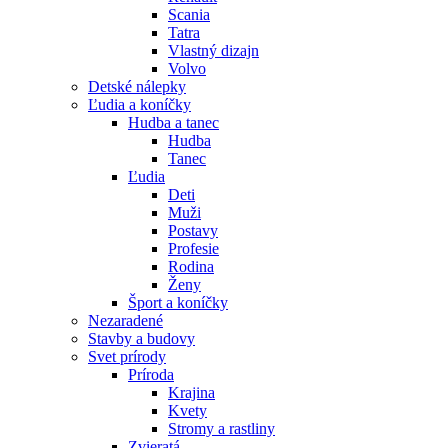
Scania
Tatra
Vlastný dizajn
Volvo
Detské nálepky
Ľudia a koníčky
Hudba a tanec
Hudba
Tanec
Ľudia
Deti
Muži
Postavy
Profesie
Rodina
Ženy
Šport a koníčky
Nezaradené
Stavby a budovy
Svet prírody
Príroda
Krajina
Kvety
Stromy a rastliny
Zvieratá