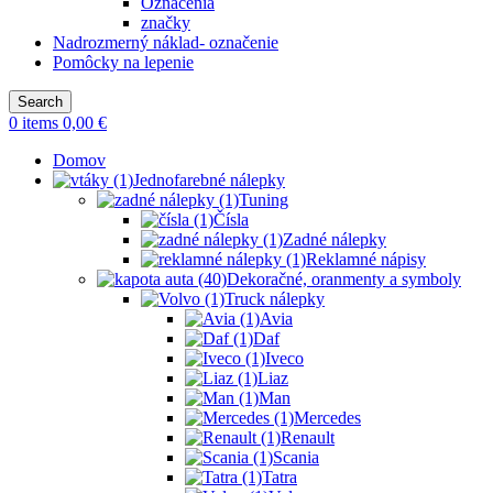
Označenia
značky
Nadrozmerný náklad- označenie
Pomôcky na lepenie
Search
0
items
0,00
€
Domov
Jednofarebné nálepky
Tuning
Čísla
Zadné nálepky
Reklamné nápisy
Dekoračné, oranmenty a symboly
Truck nálepky
Avia
Daf
Iveco
Liaz
Man
Mercedes
Renault
Scania
Tatra