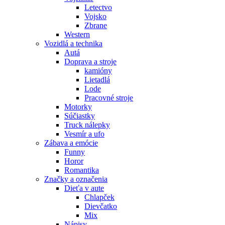
Letectvo
Vojsko
Zbrane
Western
Vozidlá a technika
Autá
Doprava a stroje
kamióny
Lietadlá
Lode
Pracovné stroje
Motorky
Súčiastky
Truck nálepky
Vesmír a ufo
Zábava a emócie
Funny
Horor
Romantika
Značky a označenia
Dieťa v aute
Chlapček
Dievčatko
Mix
Nápisy