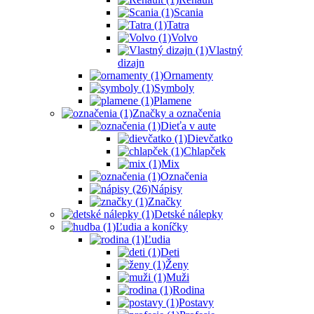
Scania
Tatra
Volvo
Vlastný
dizajn
Ornamenty
Symboly
Plamene
Značky a označenia
Dieťa v aute
Dievčatko
Chlapček
Mix
Označenia
Nápisy
Značky
Detské nálepky
Ľudia a koníčky
Ľudia
Deti
Ženy
Muži
Rodina
Postavy