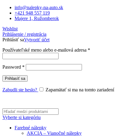
info@nalepky-na-auto.sk
+421 948 557 119
Majere 1, Ružomberok
Wishlist
Prihlásenie / registrácia
Prihlásiť sa
Vytvoriť účet
Povinné
Používateľské meno alebo e-mailová adresa
*
Povinné
Password
*
Prihlasíť sa
Zabudli ste heslo?
Zapamätať si ma na tomto zariadení
Vyberte si kategóriu
Farebné nálepky
AKCIA – Vianočné nálepky