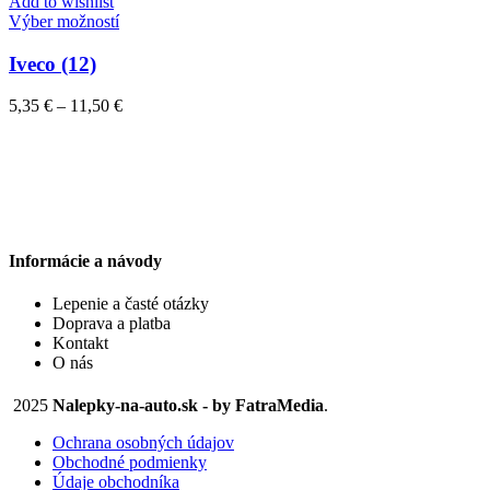
through
Add to wishlist
vybrať
Tento
11,50 €
Výber možností
na
produkt
stránke
má
Iveco (12)
produktu.
viacero
variantov.
Price
5,35
€
–
11,50
€
Možnosti
range:
si
5,35 €
môžete
through
vybrať
11,50 €
na
stránke
produktu.
Informácie a návody
Lepenie a časté otázky
Doprava a platba
Kontakt
O nás
2025
Nalepky-na-auto.sk - by FatraMedia
.
Ochrana osobných údajov
Obchodné podmienky
Údaje obchodníka