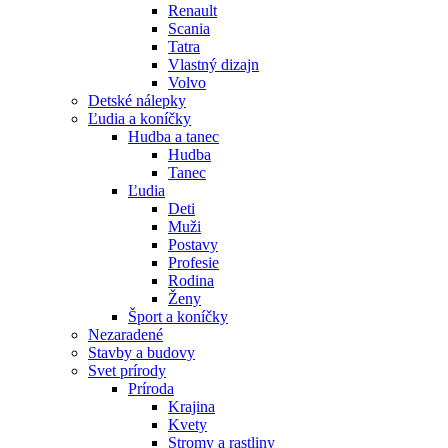
Renault
Scania
Tatra
Vlastný dizajn
Volvo
Detské nálepky
Ľudia a koníčky
Hudba a tanec
Hudba
Tanec
Ľudia
Deti
Muži
Postavy
Profesie
Rodina
Ženy
Šport a koníčky
Nezaradené
Stavby a budovy
Svet prírody
Príroda
Krajina
Kvety
Stromy a rastliny