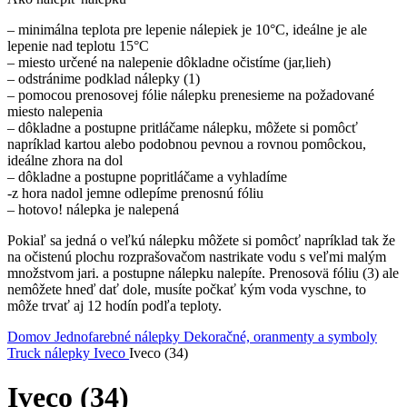
– minimálna teplota pre lepenie nálepiek je 10°C, ideálne je ale
lepenie nad teplotu 15°C
– miesto určené na nalepenie dôkladne očistíme (jar,lieh)
– odstránime podklad nálepky (1)
– pomocou prenosovej fólie nálepku prenesieme na požadované
miesto nalepenia
– dôkladne a postupne pritláčame nálepku, môžete si pomôcť
napríklad kartou alebo podobnou pevnou a rovnou pomôckou,
ideálne zhora na dol
– dôkladne a postupne popritláčame a vyhladíme
-z hora nadol jemne odlepíme prenosnú fóliu
– hotovo! nálepka je nalepená
Pokiaľ sa jedná o veľkú nálepku môžete si pomôcť napríklad tak že
na očistenú plochu rozprašovačom nastrikate vodu s veľmi malým
množstvom jari. a postupne nálepku nalepíte. Prenosovä fóliu (3) ale
nemôžete hneď dať dole, musíte počkať kým voda vyschne, to
môže trvať aj 12 hodín podľa teploty.
Domov
Jednofarebné nálepky
Dekoračné, oranmenty a symboly
Truck nálepky
Iveco
Iveco (34)
Iveco (34)