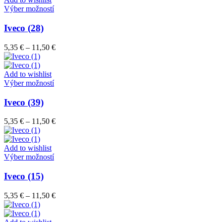
vybrať
Tento
11,50 €
Výber možností
na
produkt
stránke
má
Iveco (28)
produktu.
viacero
variantov.
Price
5,35
€
–
11,50
€
Možnosti
range:
si
5,35 €
môžete
through
Add to wishlist
vybrať
Tento
11,50 €
Výber možností
na
produkt
stránke
má
Iveco (39)
produktu.
viacero
variantov.
Price
5,35
€
–
11,50
€
Možnosti
range:
si
5,35 €
môžete
through
Add to wishlist
vybrať
Tento
11,50 €
Výber možností
na
produkt
stránke
má
Iveco (15)
produktu.
viacero
variantov.
Price
5,35
€
–
11,50
€
Možnosti
range:
si
5,35 €
môžete
through