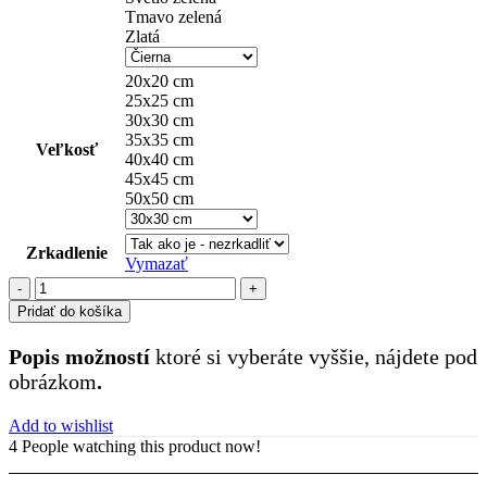
Tmavo zelená
Zlatá
20x20 cm
25x25 cm
30x30 cm
35x35 cm
Veľkosť
40x40 cm
45x45 cm
50x50 cm
Zrkadlenie
Vymazať
množstvo
Iveco
Pridať do košíka
(34)
Popis možností
ktoré si vyberáte vyššie, nájdete pod
obrázkom
.
Add to wishlist
4
People watching this product now!