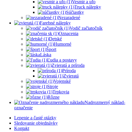
Vesmír a ufo
Truck nálepky
Súčiastky
Nezaradené
Farebné nálepky
Vodič začiatočník
Oznacenia
Detské
Humorné
Šport
Láska
Ľudia a postavy
Zvieratá a príroda
Príroda
Zvieratá
Vojenské
Stroje
Trpkovia
Rôzne
Nadrozmerný náklad-
označenie
Lepenie a časté otázky
Sledovanie objednávky
Kontakt