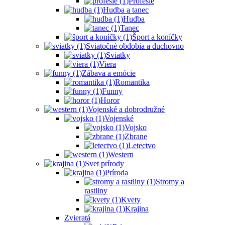
Profesie
Hudba a tanec
Hudba
Tanec
Šport a koníčky
Sviatočné obdobia a duchovno
Sviatky
Viera
Zábava a emócie
Romantika
Funny
Horor
Vojenské a dobrodružné
Vojenské
Vojsko
Zbrane
Letectvo
Western
Svet prírody
Príroda
Stromy a
rastliny
Kvety
Krajina
Zvieratá