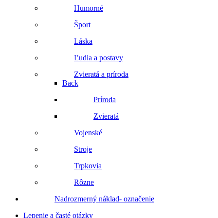
Humorné
Šport
Láska
Ľudia a postavy
Zvieratá a príroda
Back
Príroda
Zvieratá
Vojenské
Stroje
Trpkovia
Rôzne
Nadrozmerný náklad- označenie
Lepenie a časté otázky