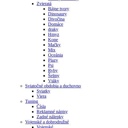
Zvieratá
Bájne tvory
Dinosaury
Divočina
Domáce
draky
Hmyz
Kone
Mačky
Mix
Oceánia
Plazy
Psi
Ryby
Šelmy
Vtáky
Sviatočné obdobia a duchovno
Sviatky
Viera
Tuning
Čísla
Reklamné nápisy
Zadné nálepky
Vojenské a dobrodružné
Vojenské