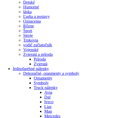
Detské
Humorné
láska
Ľudia a postavy
Oznacenia
Rôzne
Šport
Stroje
Trpkovia
vodič začiatočník
Vojenské
Zvieratá a príroda
Príroda
Zvieratá
Jednofarebné nálepky
Dekoračné, oranmenty a symboly
Ornamenty
Symboly
Truck nálepky
Avia
Daf
Iveco
Liaz
Man
Mercedes