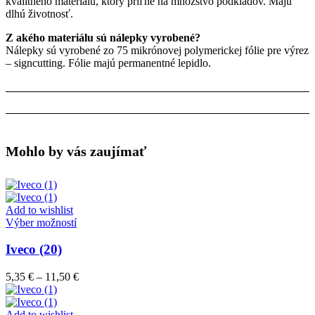
kvalitného materiálu, ktorý priľne na množstvo podkladov. Majú
dlhú životnosť.
Z akého materiálu sú nálepky vyrobené?
Nálepky sú vyrobené zo 75 mikrónovej polymerickej fólie pre výrez
– signcutting. Fólie majú permanentné lepidlo.
Mohlo by vás zaujímať
Add to wishlist
Tento
Výber možností
produkt
má
Iveco (20)
viacero
variantov.
Price
5,35
€
–
11,50
€
Možnosti
range:
si
5,35 €
môžete
through
Add to wishlist