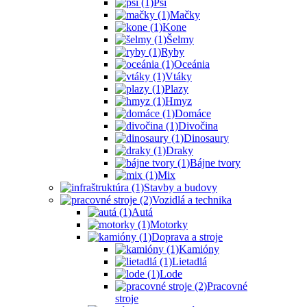
Psi
Mačky
Kone
Šelmy
Ryby
Oceánia
Vtáky
Plazy
Hmyz
Domáce
Divočina
Dinosaury
Draky
Bájne tvory
Mix
Stavby a budovy
Vozidlá a technika
Autá
Motorky
Doprava a stroje
Kamióny
Lietadlá
Lode
Pracovné
stroje