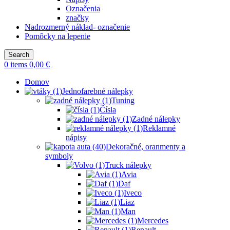
Označenia
značky
Nadrozmerný náklad- označenie
Pomôcky na lepenie
Search
0
items
0,00
€
Domov
Jednofarebné nálepky
Tuning
Čísla
Zadné nálepky
Reklamné
nápisy
Dekoračné, oranmenty a
symboly
Truck nálepky
Avia
Daf
Iveco
Liaz
Man
Mercedes
Renault