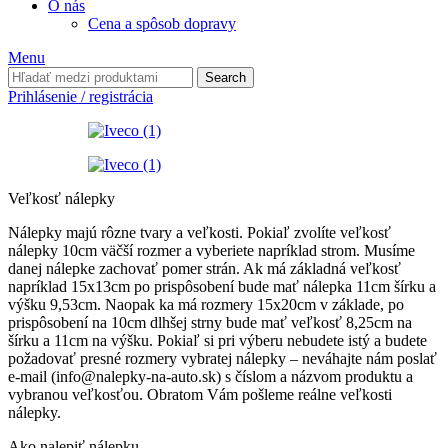
O nás
Cena a spôsob dopravy
Menu
Search
Prihlásenie / registrácia
Veľkosť nálepky
Nálepky majú rôzne tvary a veľkosti. Pokiaľ zvolíte veľkosť
nálepky 10cm väčší rozmer a vyberiete napríklad strom. Musíme
danej nálepke zachovať pomer strán. Ak má základná veľkosť
napríklad 15x13cm po prispôsobení bude mať nálepka 11cm šírku a
výšku 9,53cm. Naopak ka má rozmery 15x20cm v základe, po
prispôsobení na 10cm dlhšej strny bude mať veľkosť 8,25cm na
šírku a 11cm na výšku. Pokiaľ si pri výberu nebudete istý a budete
požadovať presné rozmery vybratej nálepky – neváhajte nám poslať
e-mail (info@nalepky-na-auto.sk) s číslom a názvom produktu a
vybranou veľkosťou. Obratom Vám pošleme reálne veľkosti
nálepky.
Ako nalepiť nálepku