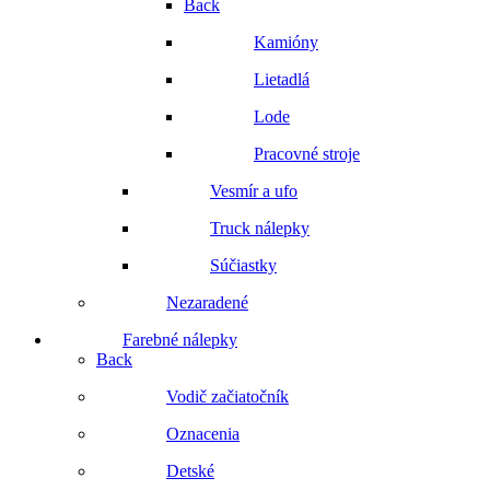
Back
Kamióny
Lietadlá
Lode
Pracovné stroje
Vesmír a ufo
Truck nálepky
Súčiastky
Nezaradené
Farebné nálepky
Back
Vodič začiatočník
Oznacenia
Detské