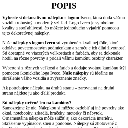
POPIS
Vyberte si dekoratívnu nálepku s logom Iveco
, ktorá dodá vášmu
vozidlu robustný a moderný vzhľad. Logo Iveco je symbolom
kvality a spoľahlivosti, čo môžete jednoducho vyjadriť pomocou
tejto dekoratívnej nálepky.
Naše
nálepky s logom Iveco
sú vyrobené z kvalitnej fólie, ktorá
odoláva poveternostným podmienkam a zaručuje ich dlhú životnosť.
Sú dostupné vo viacerých veľkostiach a farbách, aby sa dokonale
hodili na rôzne povrchy a pridali vášmu kamiónu osobitý charakter.
Vyberte si z rôznych veľkostí a farieb a dodajte svojmu kamiónu štýl
pomocou ikonického loga Iveco.
Naše nálepky
sú ideálne na
skrášlenie vášho vozidla a zvýraznenie značky.
Ak potrebujete nálepku na druhú stranu – zarovnanú na druhú
stranu nájdete ju ako ďalší produkt.
Sú nálepky určené len na kamióny?
Samozrejme že nie. Nálepkou si môžete ozdobiť aj iné povrchy ako
okná, notebooky, zrkadlá, hrnčeky, motorky či nábytok.
Ornamentálna nálepka môže slúžiť aj ako dekorácia interiéru.
Skrášlenie vypínačov, stien a podobne. Nálepky sú zhotovené z