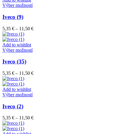
vybrať
Tento
11,50 €
Výber možností
na
produkt
stránke
má
Iveco (9)
produktu.
viacero
variantov.
Price
5,35
€
–
11,50
€
Možnosti
range:
si
5,35 €
môžete
through
Add to wishlist
vybrať
Tento
11,50 €
Výber možností
na
produkt
stránke
má
Iveco (35)
produktu.
viacero
variantov.
Price
5,35
€
–
11,50
€
Možnosti
range:
si
5,35 €
môžete
through
Add to wishlist
vybrať
Tento
11,50 €
Výber možností
na
produkt
stránke
má
Iveco (2)
produktu.
viacero
variantov.
Price
5,35
€
–
11,50
€
Možnosti
range:
si
5,35 €
môžete
through
Add to wishlist