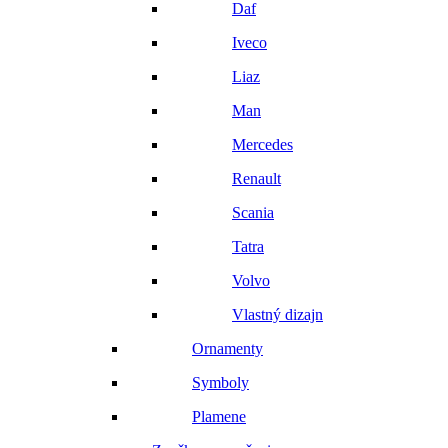
Daf
Iveco
Liaz
Man
Mercedes
Renault
Scania
Tatra
Volvo
Vlastný dizajn
Ornamenty
Symboly
Plamene