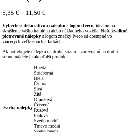
Price
5,35
€
–
11,50
€
range:
Vyberte si dekoratívnu nálepku s logom Iveco
, ideálnu na
5,35 €
skrášlenie vášho kamióna alebo nákladného vozidla. Naše
kvalitné
through
plotrované nálepky
s logom značky Iveco sú dostupné vo
viacerých veľkostiach a farbách.
11,50 €
Ak potrebujete nálepku na druhú stranu – zarovnanú na druhú
stranu nájdete ju ako ďalší produkt.
Hnedá
Strieborná
Biela
Čierna
Sivá
Žltá
Oranžová
Červená
Farba nálepky
Ružová
Fialová
Svetlo modrá
Tmavo modrá
Svetlo zelená