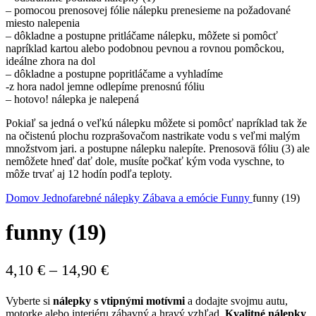
– pomocou prenosovej fólie nálepku prenesieme na požadované
miesto nalepenia
– dôkladne a postupne pritláčame nálepku, môžete si pomôcť
napríklad kartou alebo podobnou pevnou a rovnou pomôckou,
ideálne zhora na dol
– dôkladne a postupne popritláčame a vyhladíme
-z hora nadol jemne odlepíme prenosnú fóliu
– hotovo! nálepka je nalepená
Pokiaľ sa jedná o veľkú nálepku môžete si pomôcť napríklad tak že
na očistenú plochu rozprašovačom nastrikate vodu s veľmi malým
množstvom jari. a postupne nálepku nalepíte. Prenosovä fóliu (3) ale
nemôžete hneď dať dole, musíte počkať kým voda vyschne, to
môže trvať aj 12 hodín podľa teploty.
Domov
Jednofarebné nálepky
Zábava a emócie
Funny
funny (19)
funny (19)
Price
4,10
€
–
14,90
€
range:
Vyberte si
nálepky s vtipnými motívmi
a dodajte svojmu autu,
4,10 €
motorke alebo interiéru zábavný a hravý vzhľad.
Kvalitné nálepky