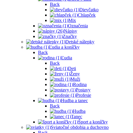
Back
Dievčatko
Chlapček
Mix
Označenia
Nápisy
Značky
Detské nálepky
Ľudia a koníčky
Back
Ľudia
Back
Deti
Ženy
Muži
Rodina
Postavy
Profesie
Hudba a tanec
Back
Hudba
Tanec
Šport a koníčky
Sviatočné obdobia a duchovno
Back