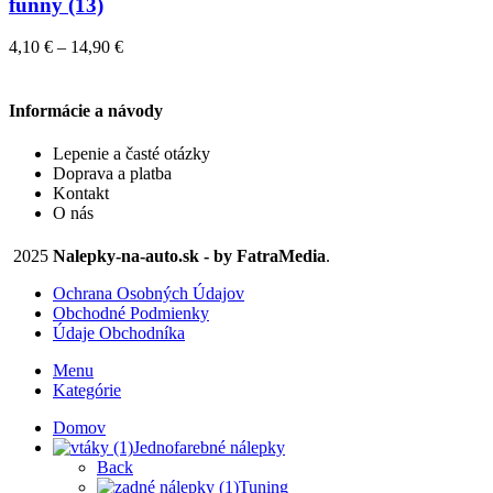
má
funny (13)
produktu.
viacero
variantov.
Price
4,10
€
–
14,90
€
Možnosti
range:
si
4,10 €
môžete
through
Informácie a návody
vybrať
14,90 €
na
Lepenie a časté otázky
stránke
Doprava a platba
produktu.
Kontakt
O nás
2025
Nalepky-na-auto.sk - by FatraMedia
.
Ochrana Osobných Údajov
Obchodné Podmienky
Údaje Obchodníka
Menu
Kategórie
Domov
Jednofarebné nálepky
Back
Tuning