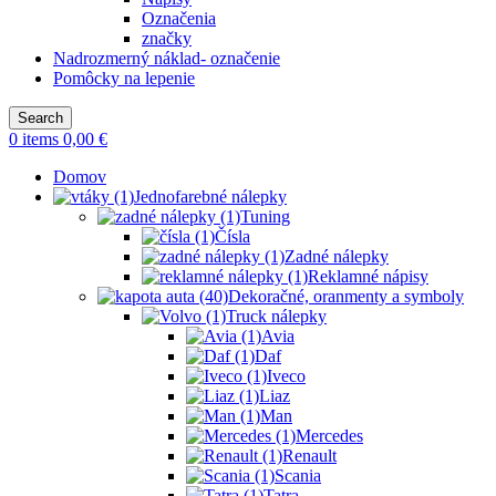
Označenia
značky
Nadrozmerný náklad- označenie
Pomôcky na lepenie
Search
0
items
0,00
€
Domov
Jednofarebné nálepky
Tuning
Čísla
Zadné nálepky
Reklamné nápisy
Dekoračné, oranmenty a symboly
Truck nálepky
Avia
Daf
Iveco
Liaz
Man
Mercedes
Renault
Scania
Tatra