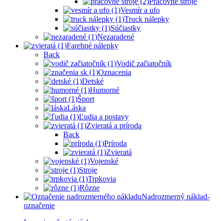
Pracovné stroje
Vesmír a ufo
Truck nálepky
Súčiastky
Nezaradené
Farebné nálepky
Back
Vodič začiatočník
Oznacenia
Detské
Humorné
Šport
Láska
Ľudia a postavy
Zvieratá a príroda
Back
Príroda
Zvieratá
Vojenské
Stroje
Trpkovia
Rôzne
Nadrozmerný náklad-
označenie