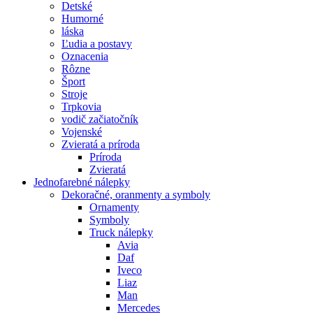
Detské
Humorné
láska
Ľudia a postavy
Oznacenia
Rôzne
Šport
Stroje
Trpkovia
vodič začiatočník
Vojenské
Zvieratá a príroda
Príroda
Zvieratá
Jednofarebné nálepky
Dekoračné, oranmenty a symboly
Ornamenty
Symboly
Truck nálepky
Avia
Daf
Iveco
Liaz
Man
Mercedes