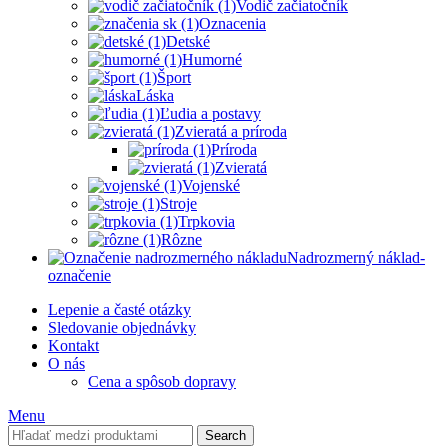
Vodič začiatočník
Oznacenia
Detské
Humorné
Šport
Láska
Ľudia a postavy
Zvieratá a príroda
Príroda
Zvieratá
Vojenské
Stroje
Trpkovia
Rôzne
Nadrozmerný náklad-
označenie
Lepenie a časté otázky
Sledovanie objednávky
Kontakt
O nás
Cena a spôsob dopravy
Menu
Search