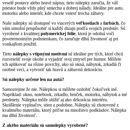
veselé postavy alebo hravé nápisy, tieto nálepky zaručia, že váš
priestor bude vždy plný smiechu a dobrej nálady. Ideálne pre auto,
motorku alebo interiér, kde chcete vniesť trocha zábavy.
Naše nálepky sú dostupné vo viacerých
veľkostiach
a
farbách
, čo
vám umožní prispôsobiť si každý dizajn podľa svojich predstáv. Sú
vyrobené z kvalitnej
polymerickej fólie
, ktorá je odolná voči
poveternostným podmienkam, čo zaručuje dlhú životnosť aj pri
vonkajšom použití.
Tieto
nálepky s vtipnými motívmi
sú ideálne pre tých, ktorí chcú
rozveseliť svoje okolie a vyjadriť svoj zmysel pre humor. Môžete
ich aplikovať na rôzne povrchy, ako sú okná, nábytok, zrkadlá či
osobné veci, a vytvoriť tak hravú a zábavnú dekoráciu.
Sú nálepky určené len na autá?
Samozrejme že nie. Nálepkou si môžete ozdobiť čokoľvek iné.
Napríklad: okno, notebook, zrkadlo, hrnček, motorku, nábytok a iné
predmety. Nálepka môže slúžiť aj ako dekorácia interiéru.
Skrášlenie vypínačov, stien a podobne. Nálepky sú zhotovené z
kvalitného materiálu, ktorý priľne na množstvo podkladov. Nálepka
ma dlhú životnosť.
Z akého materiálu sú samolepky vyrobené?