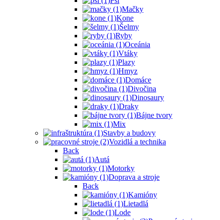
Psi
Mačky
Kone
Šelmy
Ryby
Oceánia
Vtáky
Plazy
Hmyz
Domáce
Divočina
Dinosaury
Draky
Bájne tvory
Mix
Stavby a budovy
Vozidlá a technika
Back
Autá
Motorky
Doprava a stroje
Back
Kamióny
Lietadlá
Lode