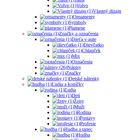
Volvo
Vlastný dizajn
Ornamenty
Symboly
Plamene
Značky a označenia
Dieťa v aute
Dievčatko
Chlapček
Mix
Označenia
Nápisy
Značky
Detské nálepky
Ľudia a koníčky
Ľudia
Deti
Ženy
Muži
Rodina
Postavy
Profesie
Hudba a tanec
Hudba