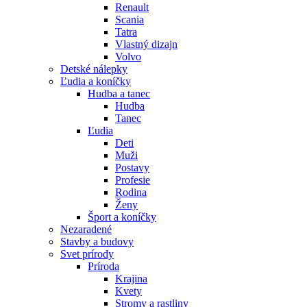
Renault
Scania
Tatra
Vlastný dizajn
Volvo
Detské nálepky
Ľudia a koníčky
Hudba a tanec
Hudba
Tanec
Ľudia
Deti
Muži
Postavy
Profesie
Rodina
Ženy
Šport a koníčky
Nezaradené
Stavby a budovy
Svet prírody
Príroda
Krajina
Kvety
Stromy a rastliny