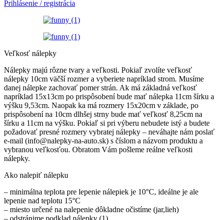
Prihlásenie / registrácia
Veľkosť nálepky
Nálepky majú rôzne tvary a veľkosti. Pokiaľ zvolíte veľkosť
nálepky 10cm väčší rozmer a vyberiete napríklad strom. Musíme
danej nálepke zachovať pomer strán. Ak má základná veľkosť
napríklad 15x13cm po prispôsobení bude mať nálepka 11cm šírku a
výšku 9,53cm. Naopak ka má rozmery 15x20cm v základe, po
prispôsobení na 10cm dlhšej strny bude mať veľkosť 8,25cm na
šírku a 11cm na výšku. Pokiaľ si pri výberu nebudete istý a budete
požadovať presné rozmery vybratej nálepky – neváhajte nám poslať
e-mail (info@nalepky-na-auto.sk) s číslom a názvom produktu a
vybranou veľkosťou. Obratom Vám pošleme reálne veľkosti
nálepky.
Ako nalepiť nálepku
– minimálna teplota pre lepenie nálepiek je 10°C, ideálne je ale
lepenie nad teplotu 15°C
– miesto určené na nalepenie dôkladne očistíme (jar,lieh)
– odstránime podklad nálepky (1)