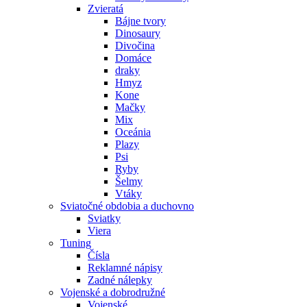
Zvieratá
Bájne tvory
Dinosaury
Divočina
Domáce
draky
Hmyz
Kone
Mačky
Mix
Oceánia
Plazy
Psi
Ryby
Šelmy
Vtáky
Sviatočné obdobia a duchovno
Sviatky
Viera
Tuning
Čísla
Reklamné nápisy
Zadné nálepky
Vojenské a dobrodružné
Vojenské