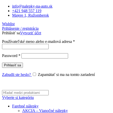
info@nalepky-na-auto.sk
+421 948 557 119
Majere 1, Ružomberok
Wishlist
Prihlásenie / registrácia
Prihlásiť sa
Vytvoriť účet
Povinné
Používateľské meno alebo e-mailová adresa
*
Povinné
Password
*
Prihlasíť sa
Zabudli ste heslo?
Zapamätať si ma na tomto zariadení
Vyberte si kategóriu
Farebné nálepky
AKCIA – Vianočné nálepky