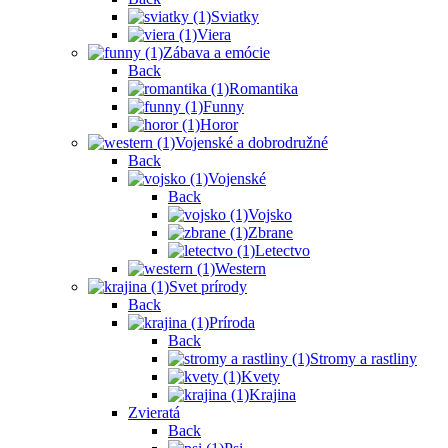
Sviatky
Viera
Zábava a emócie
Back
Romantika
Funny
Horor
Vojenské a dobrodružné
Back
Vojenské
Back
Vojsko
Zbrane
Letectvo
Western
Svet prírody
Back
Príroda
Back
Stromy a rastliny
Kvety
Krajina
Zvieratá
Back