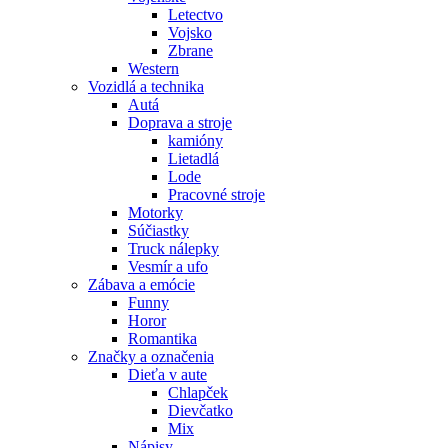
Letectvo
Vojsko
Zbrane
Western
Vozidlá a technika
Autá
Doprava a stroje
kamióny
Lietadlá
Lode
Pracovné stroje
Motorky
Súčiastky
Truck nálepky
Vesmír a ufo
Zábava a emócie
Funny
Horor
Romantika
Značky a označenia
Dieťa v aute
Chlapček
Dievčatko
Mix
Nápisy