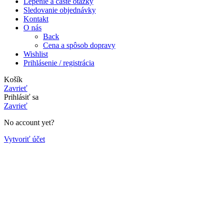
Lepenie a časté otázky
Sledovanie objednávky
Kontakt
O nás
Back
Cena a spôsob dopravy
Wishlist
Prihlásenie / registrácia
Košík
Zavrieť
Prihlásiť sa
Zavrieť
No account yet?
Vytvoriť účet