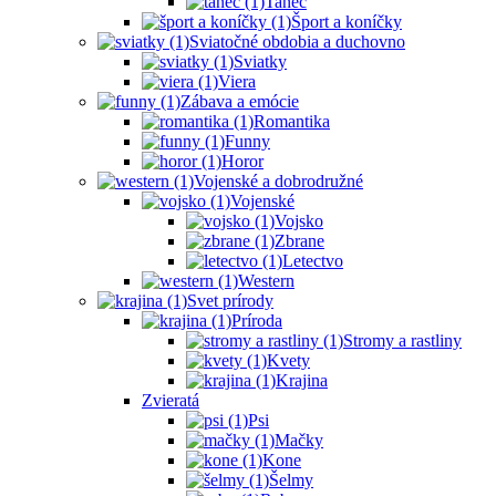
Tanec
Šport a koníčky
Sviatočné obdobia a duchovno
Sviatky
Viera
Zábava a emócie
Romantika
Funny
Horor
Vojenské a dobrodružné
Vojenské
Vojsko
Zbrane
Letectvo
Western
Svet prírody
Príroda
Stromy a rastliny
Kvety
Krajina
Zvieratá
Psi
Mačky
Kone
Šelmy