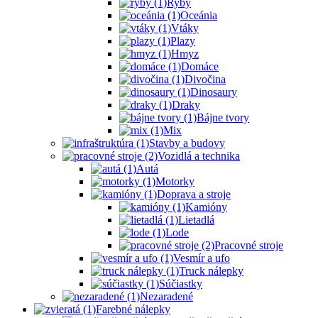
Ryby
Oceánia
Vtáky
Plazy
Hmyz
Domáce
Divočina
Dinosaury
Draky
Bájne tvory
Mix
Stavby a budovy
Vozidlá a technika
Autá
Motorky
Doprava a stroje
Kamióny
Lietadlá
Lode
Pracovné stroje
Vesmír a ufo
Truck nálepky
Súčiastky
Nezaradené
Farebné nálepky