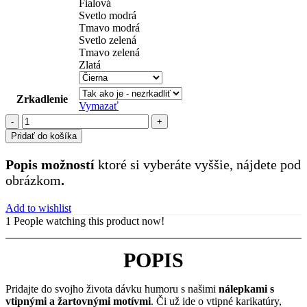
Fialová
Svetlo modrá
Tmavo modrá
Svetlo zelená
Tmavo zelená
Zlatá
Zrkadlenie
Vymazať
množstvo
funny
Pridať do košíka
(19)
Popis možností
ktoré si vyberáte vyššie, nájdete pod
obrázkom
.
Add to wishlist
1
People watching this product now!
POPIS
Pridajte do svojho života dávku humoru s našimi
nálepkami s
vtipnými a žartovnými motívmi
. Či už ide o vtipné karikatúry,