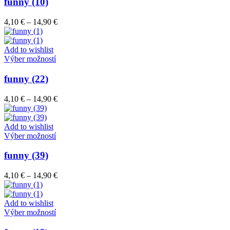
má
funny (10)
produktu.
viacero
variantov.
Price
4,10
€
–
14,90
€
Možnosti
range:
si
4,10 €
môžete
through
Add to wishlist
vybrať
Tento
14,90 €
Výber možností
na
produkt
stránke
má
funny (22)
produktu.
viacero
variantov.
Price
4,10
€
–
14,90
€
Možnosti
range:
si
4,10 €
môžete
through
Add to wishlist
vybrať
Tento
14,90 €
Výber možností
na
produkt
stránke
má
funny (39)
produktu.
viacero
variantov.
Price
4,10
€
–
14,90
€
Možnosti
range:
si
4,10 €
môžete
through
Add to wishlist
vybrať
Tento
14,90 €
Výber možností
na
produkt
stránke