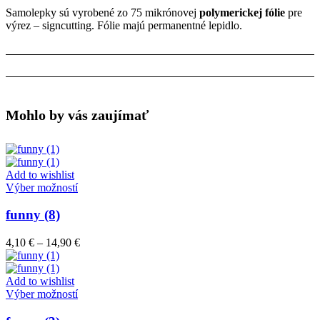
Samolepky sú vyrobené zo 75 mikrónovej
polymerickej fólie
pre
výrez – signcutting. Fólie majú permanentné lepidlo.
Mohlo by vás zaujímať
Add to wishlist
Tento
Výber možností
produkt
má
funny (8)
viacero
variantov.
Price
4,10
€
–
14,90
€
Možnosti
range:
si
4,10 €
môžete
through
Add to wishlist
vybrať
Tento
14,90 €
Výber možností
na
produkt
stránke
má