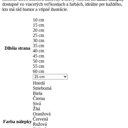
through
dostupné vo viacerých veľkostiach a farbách, ideálne pre každého,
kto má rád humor a vtipné ilustrácie.
14,90 €
10 cm
15 cm
20 cm
25 cm
30 cm
35 cm
Dlhšia strana
40 cm
45 cm
50 cm
55 cm
60 cm
Hnedá
Strieborná
Biela
Čierna
Sivá
Žltá
Oranžová
Červená
Farba nálepky
Ružová