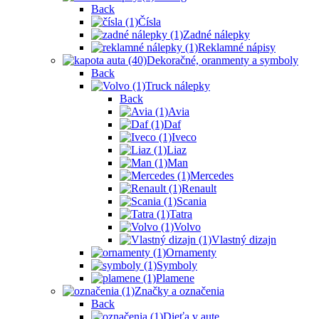
Back
Čísla
Zadné nálepky
Reklamné nápisy
Dekoračné, oranmenty a symboly
Back
Truck nálepky
Back
Avia
Daf
Iveco
Liaz
Man
Mercedes
Renault
Scania
Tatra
Volvo
Vlastný dizajn
Ornamenty
Symboly
Plamene
Značky a označenia
Back
Dieťa v aute