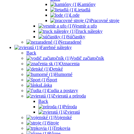
Kamióny
Lietadlá
Lode
Pracovné stroje
Vesmír a ufo
Truck nálepky
Súčiastky
Nezaradené
Farebné nálepky
Back
Vodič začiatočník
Oznacenia
Detské
Humorné
Šport
Láska
Ľudia a postavy
Zvieratá a príroda
Back
Príroda
Zvieratá
Vojenské
Stroje
Trpkovia
Rôzne