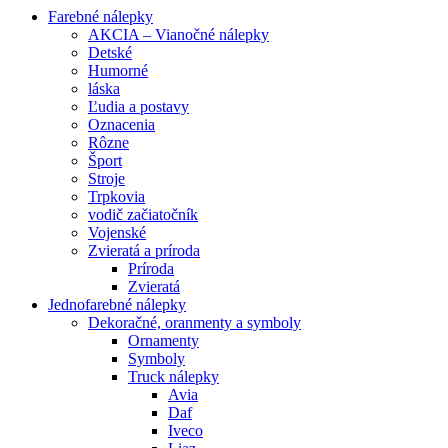
Farebné nálepky
AKCIA – Vianočné nálepky
Detské
Humorné
láska
Ľudia a postavy
Oznacenia
Rôzne
Šport
Stroje
Trpkovia
vodič začiatočník
Vojenské
Zvieratá a príroda
Príroda
Zvieratá
Jednofarebné nálepky
Dekoračné, oranmenty a symboly
Ornamenty
Symboly
Truck nálepky
Avia
Daf
Iveco