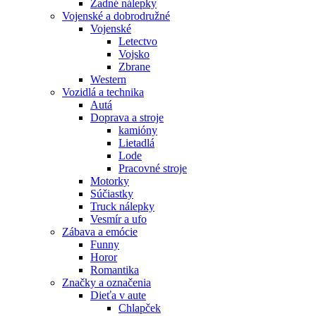
Zadné nálepky
Vojenské a dobrodružné
Vojenské
Letectvo
Vojsko
Zbrane
Western
Vozidlá a technika
Autá
Doprava a stroje
kamióny
Lietadlá
Lode
Pracovné stroje
Motorky
Súčiastky
Truck nálepky
Vesmír a ufo
Zábava a emócie
Funny
Horor
Romantika
Značky a označenia
Dieťa v aute
Chlapček