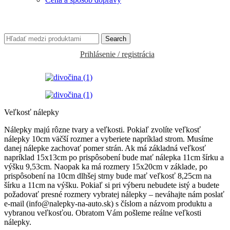
Search
Prihlásenie / registrácia
Veľkosť nálepky
Nálepky majú rôzne tvary a veľkosti. Pokiaľ zvolíte veľkosť
nálepky 10cm väčší rozmer a vyberiete napríklad strom. Musíme
danej nálepke zachovať pomer strán. Ak má základná veľkosť
napríklad 15x13cm po prispôsobení bude mať nálepka 11cm šírku a
výšku 9,53cm. Naopak ka má rozmery 15x20cm v základe, po
prispôsobení na 10cm dlhšej strny bude mať veľkosť 8,25cm na
šírku a 11cm na výšku. Pokiaľ si pri výberu nebudete istý a budete
požadovať presné rozmery vybratej nálepky – neváhajte nám poslať
e-mail (info@nalepky-na-auto.sk) s číslom a názvom produktu a
vybranou veľkosťou. Obratom Vám pošleme reálne veľkosti
nálepky.