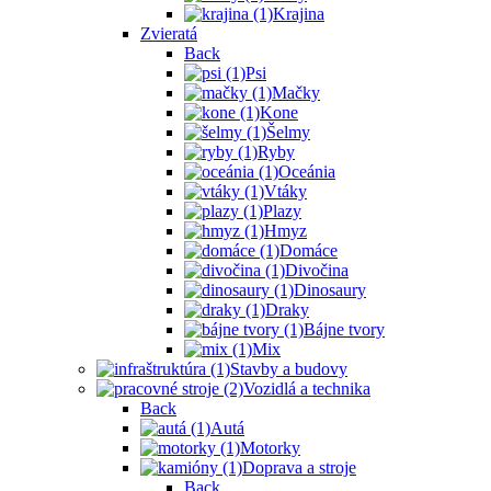
Krajina
Zvieratá
Back
Psi
Mačky
Kone
Šelmy
Ryby
Oceánia
Vtáky
Plazy
Hmyz
Domáce
Divočina
Dinosaury
Draky
Bájne tvory
Mix
Stavby a budovy
Vozidlá a technika
Back
Autá
Motorky
Doprava a stroje
Back