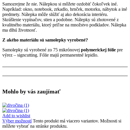
Samozrejme že nie. Nálepkou si môžete ozdobiť čokoľvek iné.
Napríklad: okno, notebook, zrkadlo, hrnček, motorku, nábytok a iné
predmety. Nálepka môže slúžiť aj ako dekorácia interiéru.
Skrášlenie vypínačov, stien a podobne. Nálepky sú zhotovené z
kvalitného materiálu, ktorý priľne na množstvo podkladov. Nálepka
ma dlhú životnosť.
Z akého materiálu sú samolepky vyrobené?
Samolepky sú vyrobené zo 75 mikrónovej
polymerickej fólie
pre
výrez – signcutting. Fólie majú permanentné lepidlo.
Mohlo by vás zaujímať
Add to wishlist
Výber možností
Tento produkt má viacero variantov. Možnosti si
môžete vybrať na stránke produktu.