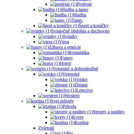
Profesie
Hudba a tanec
Hudba
Tanec
Šport a koníčky
Sviatočné obdobia a duchovno
Sviatky
Viera
Zábava a emócie
Romantika
Funny
Horor
Vojenské a dobrodružné
Vojenské
Vojsko
Zbrane
Letectvo
Western
Svet prírody
Príroda
Stromy a rastliny
Kvety
Krajina
Zvieratá
Psi