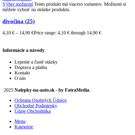
Výber možností
Tento produkt má viacero variantov. Možnosti si
môžete vybrať na stránke produktu.
divočina (25)
4,10
€
–
14,90
€
Price range: 4,10 € through 14,90 €
Informácie a návody
Lepenie a časté otázky
Doprava a platba
Kontakt
O nás
2025
Nalepky-na-auto.sk - by FatraMedia
.
Ochrana Osobných Údajov
Obchodné Podmienky
Údaje Obchodníka
Menu
Kategórie