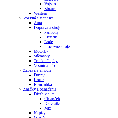
Vojsko
Zbrane
Western
Vozidlá a technika
Autá
Doprava a stroje
kamióny
Lietadlá
Lode
Pracovné stroje
Motorky
Súčiastky
Truck nálepky
Vesmír a ufo
Zábava a emócie
Funny
Horor
Romantika
Značky a označenia
Dieťa v aute
Chlapček
Dievčatko
Mix
Nápisy
Označenia