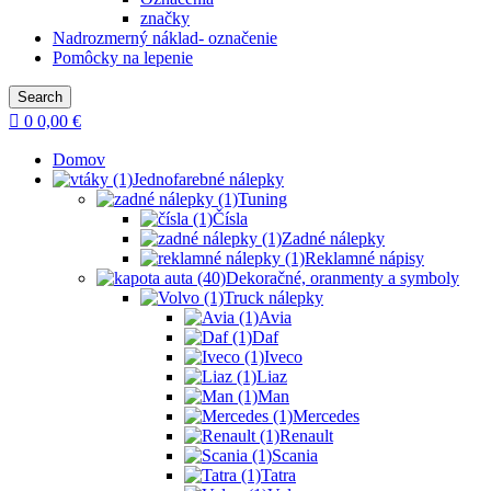
značky
Nadrozmerný náklad- označenie
Pomôcky na lepenie
Search
0
0,00
€
Domov
Jednofarebné nálepky
Tuning
Čísla
Zadné nálepky
Reklamné nápisy
Dekoračné, oranmenty a symboly
Truck nálepky
Avia
Daf
Iveco
Liaz
Man
Mercedes
Renault
Scania
Tatra