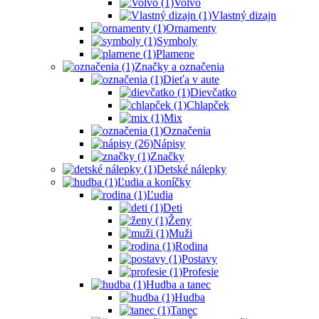
Volvo
Vlastný dizajn
Ornamenty
Symboly
Plamene
Značky a označenia
Dieťa v aute
Dievčatko
Chlapček
Mix
Označenia
Nápisy
Značky
Detské nálepky
Ľudia a koníčky
Ľudia
Deti
Ženy
Muži
Rodina
Postavy
Profesie
Hudba a tanec
Hudba
Tanec