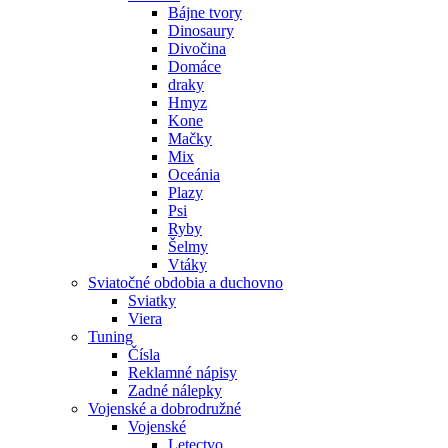
Bájne tvory
Dinosaury
Divočina
Domáce
draky
Hmyz
Kone
Mačky
Mix
Oceánia
Plazy
Psi
Ryby
Šelmy
Vtáky
Sviatočné obdobia a duchovno
Sviatky
Viera
Tuning
Čísla
Reklamné nápisy
Zadné nálepky
Vojenské a dobrodružné
Vojenské
Letectvo