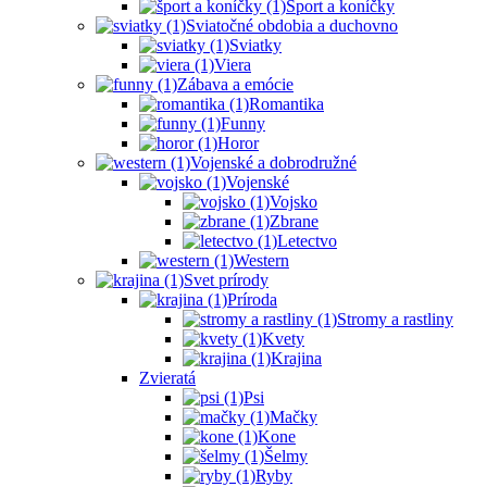
Šport a koníčky
Sviatočné obdobia a duchovno
Sviatky
Viera
Zábava a emócie
Romantika
Funny
Horor
Vojenské a dobrodružné
Vojenské
Vojsko
Zbrane
Letectvo
Western
Svet prírody
Príroda
Stromy a rastliny
Kvety
Krajina
Zvieratá
Psi
Mačky
Kone
Šelmy
Ryby