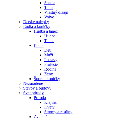
Scania
Tatra
Vlastný dizajn
Volvo
Detské nálepky
Ľudia a koníčky
Hudba a tanec
Hudba
Tanec
Ľudia
Deti
Muži
Postavy
Profesie
Rodina
Ženy
Šport a koníčky
Nezaradené
Stavby a budovy
Svet prírody
Príroda
Krajina
Kvety
Stromy a rastliny
Zvieratá