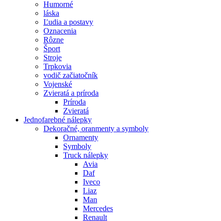
Humorné
láska
Ľudia a postavy
Oznacenia
Rôzne
Šport
Stroje
Trpkovia
vodič začiatočník
Vojenské
Zvieratá a príroda
Príroda
Zvieratá
Jednofarebné nálepky
Dekoračné, oranmenty a symboly
Ornamenty
Symboly
Truck nálepky
Avia
Daf
Iveco
Liaz
Man
Mercedes
Renault