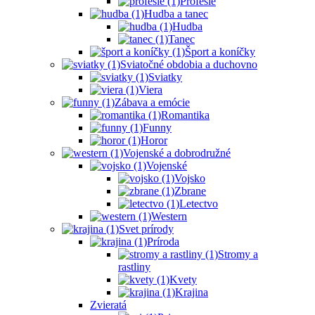
Profesie
Hudba a tanec
Hudba
Tanec
Šport a koníčky
Sviatočné obdobia a duchovno
Sviatky
Viera
Zábava a emócie
Romantika
Funny
Horor
Vojenské a dobrodružné
Vojenské
Vojsko
Zbrane
Letectvo
Western
Svet prírody
Príroda
Stromy a
rastliny
Kvety
Krajina
Zvieratá