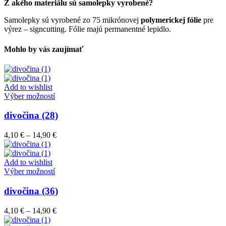
Z akého materiálu sú samolepky vyrobené?
Samolepky sú vyrobené zo 75 mikrónovej
polymerickej fólie
pre
výrez – signcutting. Fólie majú permanentné lepidlo.
Mohlo by vás zaujímať
Add to wishlist
Tento
Výber možností
produkt
má
divočina (28)
viacero
variantov.
Price
4,10
€
–
14,90
€
Možnosti
range:
si
4,10 €
môžete
through
Add to wishlist
vybrať
Tento
14,90 €
Výber možností
na
produkt
stránke
má
divočina (36)
produktu.
viacero
variantov.
Price
4,10
€
–
14,90
€
Možnosti
range:
si