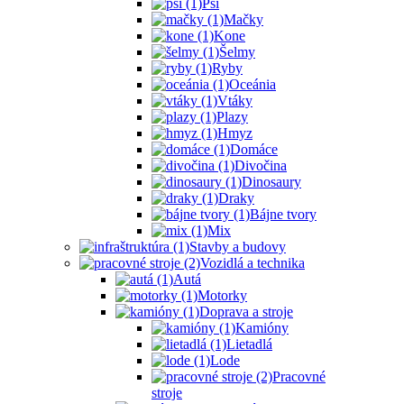
Psi
Mačky
Kone
Šelmy
Ryby
Oceánia
Vtáky
Plazy
Hmyz
Domáce
Divočina
Dinosaury
Draky
Bájne tvory
Mix
Stavby a budovy
Vozidlá a technika
Autá
Motorky
Doprava a stroje
Kamióny
Lietadlá
Lode
Pracovné
stroje