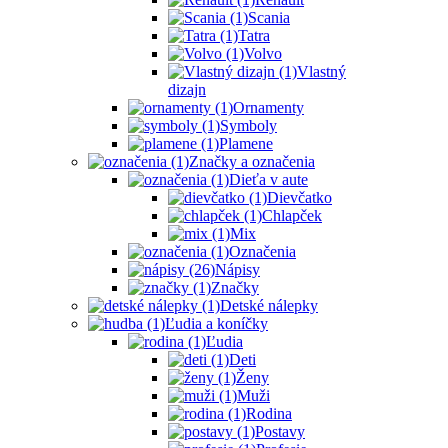
Scania
Tatra
Volvo
Vlastný
dizajn
Ornamenty
Symboly
Plamene
Značky a označenia
Dieťa v aute
Dievčatko
Chlapček
Mix
Označenia
Nápisy
Značky
Detské nálepky
Ľudia a koníčky
Ľudia
Deti
Ženy
Muži
Rodina
Postavy