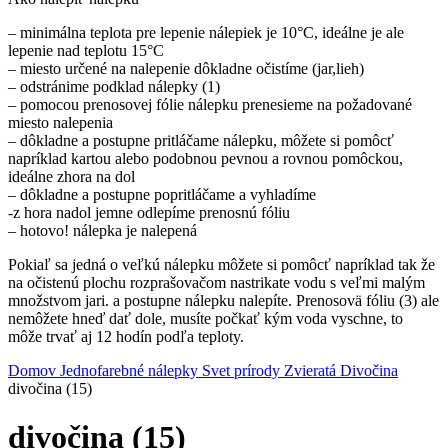
– minimálna teplota pre lepenie nálepiek je 10°C, ideálne je ale
lepenie nad teplotu 15°C
– miesto určené na nalepenie dôkladne očistíme (jar,lieh)
– odstránime podklad nálepky (1)
– pomocou prenosovej fólie nálepku prenesieme na požadované
miesto nalepenia
– dôkladne a postupne pritláčame nálepku, môžete si pomôcť
napríklad kartou alebo podobnou pevnou a rovnou pomôckou,
ideálne zhora na dol
– dôkladne a postupne popritláčame a vyhladíme
-z hora nadol jemne odlepíme prenosnú fóliu
– hotovo! nálepka je nalepená
Pokiaľ sa jedná o veľkú nálepku môžete si pomôcť napríklad tak že
na očistenú plochu rozprašovačom nastrikate vodu s veľmi malým
množstvom jari. a postupne nálepku nalepíte. Prenosovä fóliu (3) ale
nemôžete hneď dať dole, musíte počkať kým voda vyschne, to
môže trvať aj 12 hodín podľa teploty.
Domov
Jednofarebné nálepky
Svet prírody
Zvieratá
Divočina
divočina (15)
divočina (15)