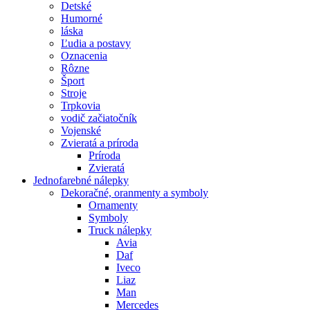
Detské
Humorné
láska
Ľudia a postavy
Oznacenia
Rôzne
Šport
Stroje
Trpkovia
vodič začiatočník
Vojenské
Zvieratá a príroda
Príroda
Zvieratá
Jednofarebné nálepky
Dekoračné, oranmenty a symboly
Ornamenty
Symboly
Truck nálepky
Avia
Daf
Iveco
Liaz
Man
Mercedes