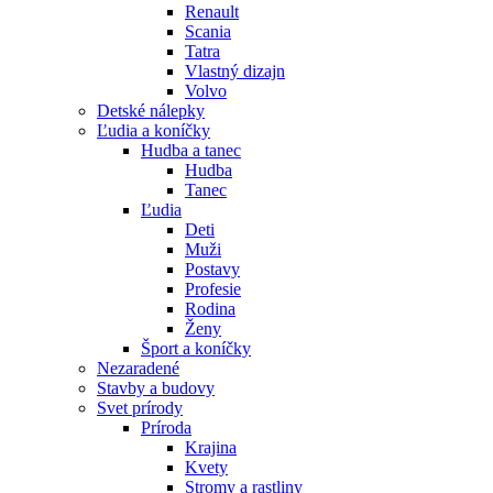
Renault
Scania
Tatra
Vlastný dizajn
Volvo
Detské nálepky
Ľudia a koníčky
Hudba a tanec
Hudba
Tanec
Ľudia
Deti
Muži
Postavy
Profesie
Rodina
Ženy
Šport a koníčky
Nezaradené
Stavby a budovy
Svet prírody
Príroda
Krajina
Kvety
Stromy a rastliny