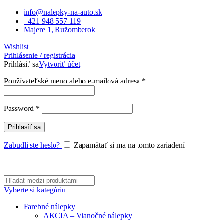
info@nalepky-na-auto.sk
+421 948 557 119
Majere 1, Ružomberok
Wishlist
Prihlásenie / registrácia
Prihlásiť sa
Vytvoriť účet
Povinné
Používateľské meno alebo e-mailová adresa
*
Povinné
Password
*
Prihlasíť sa
Zabudli ste heslo?
Zapamätať si ma na tomto zariadení
Vyberte si kategóriu
Farebné nálepky
AKCIA – Vianočné nálepky