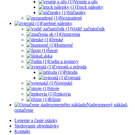
Vesmír a ufo
Truck nálepky
Súčiastky
Nezaradené
Farebné nálepky
Vodič začiatočník
Oznacenia
Detské
Humorné
Šport
Láska
Ľudia a postavy
Zvieratá a príroda
Príroda
Zvieratá
Vojenské
Stroje
Trpkovia
Rôzne
Nadrozmerný náklad-
označenie
Lepenie a časté otázky
Sledovanie objednávky
Kontakt