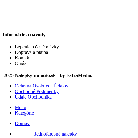
si
4,10 €
môžete
through
vybrať
14,90 €
na
stránke
produktu.
Informácie a návody
Lepenie a časté otázky
Doprava a platba
Kontakt
O nás
2025
Nalepky-na-auto.sk - by FatraMedia
.
Ochrana Osobných Údajov
Obchodné Podmienky
Údaje Obchodníka
Menu
Kategórie
Domov
Jednofarebné nálepky