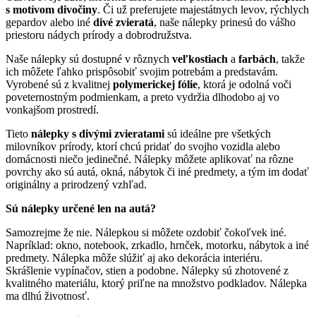
s motívom divočiny
. Či už preferujete majestátnych levov, rýchlych
gepardov alebo iné
divé zvieratá
, naše nálepky prinesú do vášho
priestoru nádych prírody a dobrodružstva.
Naše nálepky sú dostupné v rôznych
veľkostiach
a
farbách
, takže
ich môžete ľahko prispôsobiť svojim potrebám a predstavám.
Vyrobené sú z kvalitnej
polymerickej fólie
, ktorá je odolná voči
poveternostným podmienkam, a preto vydržia dlhodobo aj vo
vonkajšom prostredí.
Tieto
nálepky s divými zvieratami
sú ideálne pre všetkých
milovníkov prírody, ktorí chcú pridať do svojho vozidla alebo
domácnosti niečo jedinečné. Nálepky môžete aplikovať na rôzne
povrchy ako sú autá, okná, nábytok či iné predmety, a tým im dodať
originálny a prirodzený vzhľad.
Sú nálepky určené len na autá?
Samozrejme že nie. Nálepkou si môžete ozdobiť čokoľvek iné.
Napríklad: okno, notebook, zrkadlo, hrnček, motorku, nábytok a iné
predmety. Nálepka môže slúžiť aj ako dekorácia interiéru.
Skrášlenie vypínačov, stien a podobne. Nálepky sú zhotovené z
kvalitného materiálu, ktorý priľne na množstvo podkladov. Nálepka
ma dlhú životnosť.