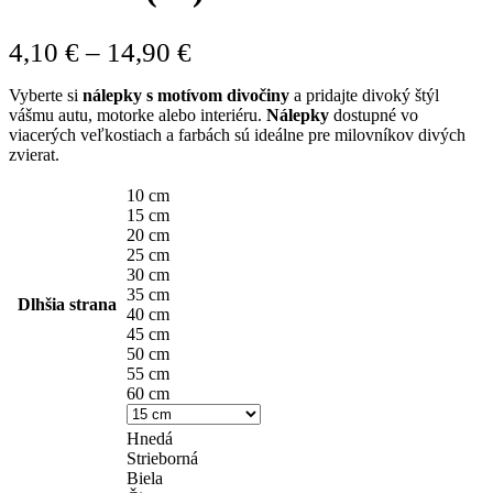
Price
4,10
€
–
14,90
€
range:
Vyberte si
nálepky s motívom divočiny
a pridajte divoký štýl
4,10 €
vášmu autu, motorke alebo interiéru.
Nálepky
dostupné vo
viacerých veľkostiach a farbách sú ideálne pre milovníkov divých
through
zvierat.
14,90 €
10 cm
15 cm
20 cm
25 cm
30 cm
35 cm
Dlhšia strana
40 cm
45 cm
50 cm
55 cm
60 cm
Hnedá
Strieborná
Biela