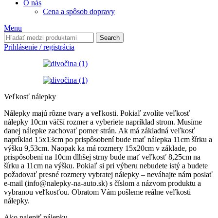
O nás
Cena a spôsob dopravy
Menu
Search
Prihlásenie / registrácia
Veľkosť nálepky
Nálepky majú rôzne tvary a veľkosti. Pokiaľ zvolíte veľkosť
nálepky 10cm väčší rozmer a vyberiete napríklad strom. Musíme
danej nálepke zachovať pomer strán. Ak má základná veľkosť
napríklad 15x13cm po prispôsobení bude mať nálepka 11cm šírku a
výšku 9,53cm. Naopak ka má rozmery 15x20cm v základe, po
prispôsobení na 10cm dlhšej strny bude mať veľkosť 8,25cm na
šírku a 11cm na výšku. Pokiaľ si pri výberu nebudete istý a budete
požadovať presné rozmery vybratej nálepky – neváhajte nám poslať
e-mail (info@nalepky-na-auto.sk) s číslom a názvom produktu a
vybranou veľkosťou. Obratom Vám pošleme reálne veľkosti
nálepky.
Ako nalepiť nálepku