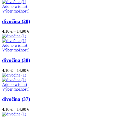
4,10 €
môžete
through
Add to wishlist
vybrať
Tento
14,90 €
Výber možností
na
produkt
stránke
má
divočina (20)
produktu.
viacero
variantov.
Price
4,10
€
–
14,90
€
Možnosti
range:
si
4,10 €
môžete
through
Add to wishlist
vybrať
Tento
14,90 €
Výber možností
na
produkt
stránke
má
divočina (38)
produktu.
viacero
variantov.
Price
4,10
€
–
14,90
€
Možnosti
range:
si
4,10 €
môžete
through
Add to wishlist
vybrať
Tento
14,90 €
Výber možností
na
produkt
stránke
má
divočina (37)
produktu.
viacero
variantov.
Price
4,10
€
–
14,90
€
Možnosti
range: