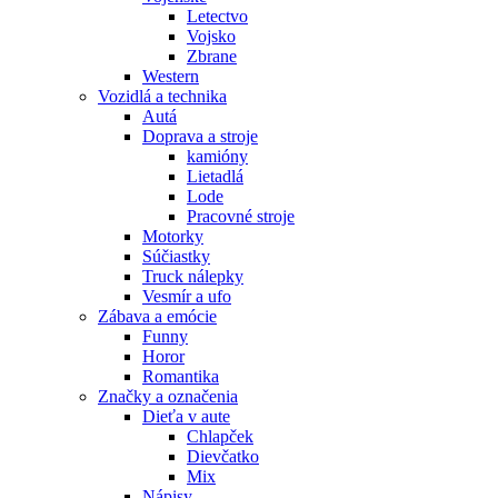
Letectvo
Vojsko
Zbrane
Western
Vozidlá a technika
Autá
Doprava a stroje
kamióny
Lietadlá
Lode
Pracovné stroje
Motorky
Súčiastky
Truck nálepky
Vesmír a ufo
Zábava a emócie
Funny
Horor
Romantika
Značky a označenia
Dieťa v aute
Chlapček
Dievčatko
Mix
Nápisy