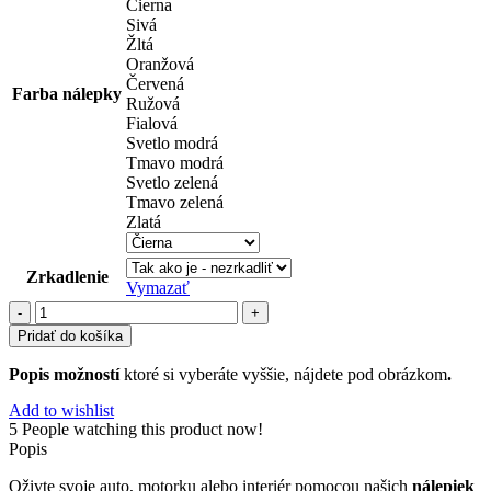
Čierna
Sivá
Žltá
Oranžová
Červená
Farba nálepky
Ružová
Fialová
Svetlo modrá
Tmavo modrá
Svetlo zelená
Tmavo zelená
Zlatá
Zrkadlenie
Vymazať
množstvo
divočina
Pridať do košíka
(15)
Popis možností
ktoré si vyberáte vyššie, nájdete pod obrázkom
.
Add to wishlist
5
People watching this product now!
Popis
Oživte svoje auto, motorku alebo interiér pomocou našich
nálepiek