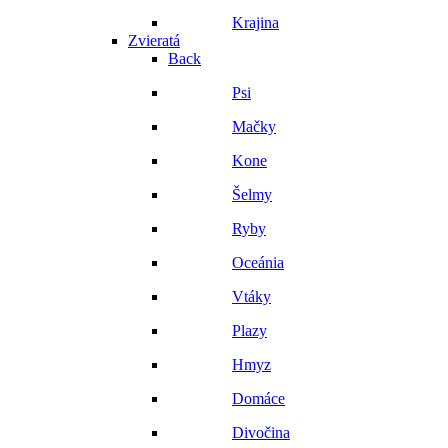
Krajina
Zvieratá
Back
Psi
Mačky
Kone
Šelmy
Ryby
Oceánia
Vtáky
Plazy
Hmyz
Domáce
Divočina