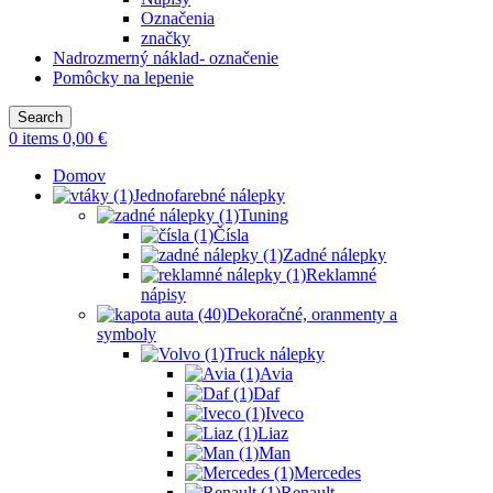
Označenia
značky
Nadrozmerný náklad- označenie
Pomôcky na lepenie
Search
0
items
0,00
€
Domov
Jednofarebné nálepky
Tuning
Čísla
Zadné nálepky
Reklamné
nápisy
Dekoračné, oranmenty a
symboly
Truck nálepky
Avia
Daf
Iveco
Liaz
Man
Mercedes
Renault