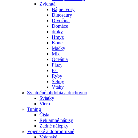
Zvieratá
Bájne tvory
Dinosaury
Divočina
Domáce
draky
Hmyz
Kone
Mačky
Mix
Oceánia
Plazy
Psi
Ryby
Šelmy
Vtáky
Sviatočné obdobia a duchovno
Sviatky
Viera
Tuning
Čísla
Reklamné nápisy
Zadné nálepky
Vojenské a dobrodružné
Vojenské