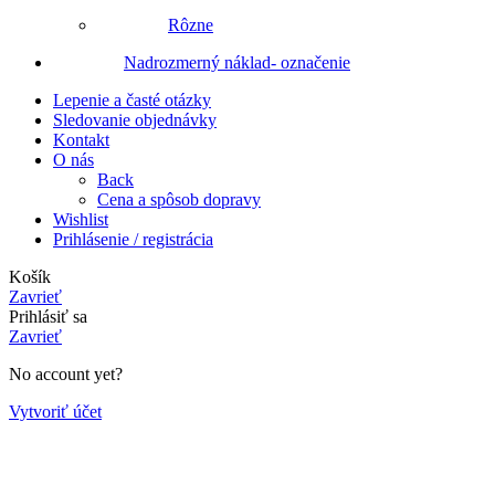
Rôzne
Nadrozmerný náklad- označenie
Lepenie a časté otázky
Sledovanie objednávky
Kontakt
O nás
Back
Cena a spôsob dopravy
Wishlist
Prihlásenie / registrácia
Košík
Zavrieť
Prihlásiť sa
Zavrieť
No account yet?
Vytvoriť účet