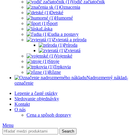
Vodič začiatočník
Oznacenia
Detské
Humorné
Šport
Láska
Ľudia a postavy
Zvieratá a príroda
Príroda
Zvieratá
Vojenské
Stroje
Trpkovia
Rôzne
Nadrozmerný náklad-
označenie
Lepenie a časté otázky
Sledovanie objednávky
Kontakt
O nás
Cena a spôsob dopravy
Menu
Search