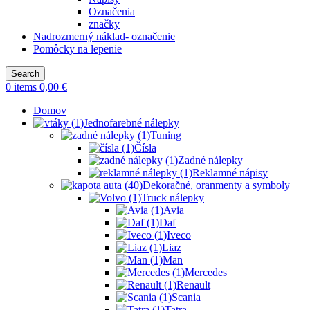
Označenia
značky
Nadrozmerný náklad- označenie
Pomôcky na lepenie
Search
0
items
0,00
€
Domov
Jednofarebné nálepky
Tuning
Čísla
Zadné nálepky
Reklamné nápisy
Dekoračné, oranmenty a symboly
Truck nálepky
Avia
Daf
Iveco
Liaz
Man
Mercedes
Renault
Scania
Tatra