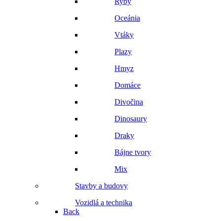
Ryby
Oceánia
Vtáky
Plazy
Hmyz
Domáce
Divočina
Dinosaury
Draky
Bájne tvory
Mix
Stavby a budovy
Vozidlá a technika
Back