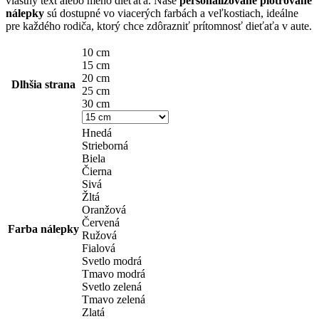
vlastný text alebo meno dieťaťa. Naše
personalizované plotrované
through
nálepky
sú dostupné vo viacerých farbách a veľkostiach, ideálne
7,00 €
pre každého rodiča, ktorý chce zdôrazniť prítomnosť dieťaťa v aute.
10 cm
15 cm
20 cm
Dlhšia strana
25 cm
30 cm
Hnedá
Strieborná
Biela
Čierna
Sivá
Žltá
Oranžová
Červená
Farba nálepky
Ružová
Fialová
Svetlo modrá
Tmavo modrá
Svetlo zelená
Tmavo zelená
Zlatá