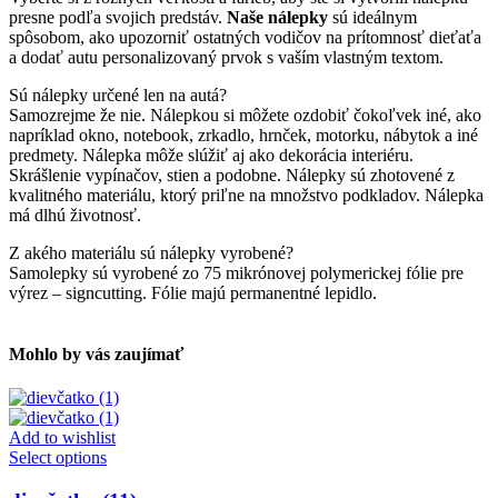
presne podľa svojich predstáv.
Naše nálepky
sú ideálnym
spôsobom, ako upozorniť ostatných vodičov na prítomnosť dieťaťa
a dodať autu personalizovaný prvok s vaším vlastným textom.
Sú nálepky určené len na autá?
Samozrejme že nie. Nálepkou si môžete ozdobiť čokoľvek iné, ako
napríklad okno, notebook, zrkadlo, hrnček, motorku, nábytok a iné
predmety. Nálepka môže slúžiť aj ako dekorácia interiéru.
Skrášlenie vypínačov, stien a podobne. Nálepky sú zhotovené z
kvalitného materiálu, ktorý priľne na množstvo podkladov. Nálepka
má dlhú životnosť.
Z akého materiálu sú nálepky vyrobené?
Samolepky sú vyrobené zo 75 mikrónovej polymerickej fólie pre
výrez – signcutting. Fólie majú permanentné lepidlo.
Mohlo by vás zaujímať
Add to wishlist
Tento
Select options
produkt
má