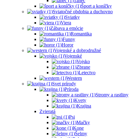
Tanec
Šport a koníčky
Sviatočné obdobia a duchovno
Sviatky
Viera
Zábava a emócie
Romantika
Funny
Horor
Vojenské a dobrodružné
Vojenské
Vojsko
Zbrane
Letectvo
Western
Svet prírody
Príroda
Stromy a rastliny
Kvety
Krajina
Zvieratá
Psi
Mačky
Kone
Šelmy