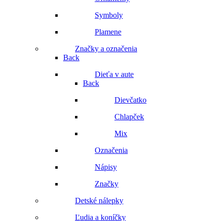
Symboly
Plamene
Značky a označenia
Back
Dieťa v aute
Back
Dievčatko
Chlapček
Mix
Označenia
Nápisy
Značky
Detské nálepky
Ľudia a koníčky