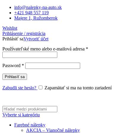
info@nalepky-na-auto.sk
+421 948 557 119
Majere 1, Ružomberok
Wishlist
Prihlásenie / registrácia
Prihlásiť sa
Vytvoriť účet
Povinné
Používateľské meno alebo e-mailová adresa
*
Povinné
Password
*
Prihlasíť sa
Zabudli ste heslo?
Zapamätať si ma na tomto zariadení
Vyberte si kategóriu
Farebné nálepky
AKCIA – Vianočné nálepky