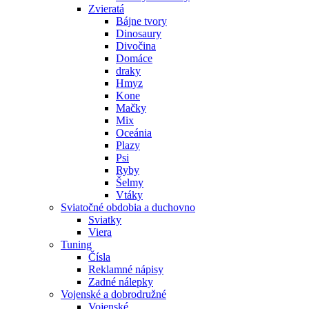
Zvieratá
Bájne tvory
Dinosaury
Divočina
Domáce
draky
Hmyz
Kone
Mačky
Mix
Oceánia
Plazy
Psi
Ryby
Šelmy
Vtáky
Sviatočné obdobia a duchovno
Sviatky
Viera
Tuning
Čísla
Reklamné nápisy
Zadné nálepky
Vojenské a dobrodružné
Vojenské