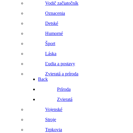
Vodič začiatočník
Oznacenia
Detské
Humorné
Šport
Láska
Ľudia a postavy
Zvieratá a príroda
Back
Príroda
Zvieratá
Vojenské
Stroje
Trpkovia