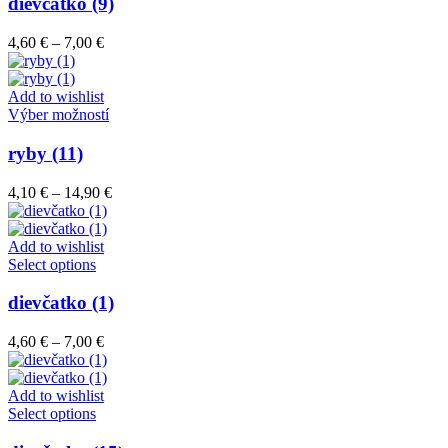
má
dievčatko (9)
produktu.
viacero
variantov.
Price
4,60
€
–
7,00
€
Možnosti
range:
si
4,60 €
môžete
through
Add to wishlist
vybrať
7,00 €
Tento
Výber možností
na
produkt
stránke
má
ryby (11)
produktu.
viacero
variantov.
Price
4,10
€
–
14,90
€
Možnosti
range:
si
4,10 €
môžete
through
Add to wishlist
vybrať
Tento
14,90 €
Select options
na
produkt
stránke
má
dievčatko (1)
produktu.
viacero
variantov.
Price
4,60
€
–
7,00
€
Možnosti
range:
si
4,60 €
môžete
through
Add to wishlist
vybrať
Tento
7,00 €
Select options
na
produkt
stránke