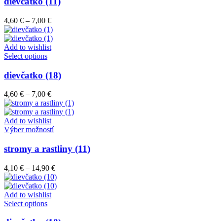
dievčatko (11)
viacero
variantov.
Price
4,60
€
–
7,00
€
Možnosti
range:
si
4,60 €
môžete
through
Add to wishlist
vybrať
Tento
7,00 €
Select options
na
produkt
stránke
má
dievčatko (18)
produktu.
viacero
variantov.
Price
4,60
€
–
7,00
€
Možnosti
range:
si
4,60 €
môžete
through
Add to wishlist
vybrať
7,00 €
Tento
Výber možností
na
produkt
stránke
má
stromy a rastliny (11)
produktu.
viacero
variantov.
Price
4,10
€
–
14,90
€
Možnosti
range:
si
4,10 €
môžete
through
Add to wishlist
vybrať
Tento
14,90 €
Select options
na
produkt
stránke
má