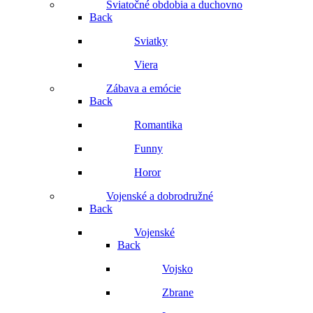
Sviatočné obdobia a duchovno
Back
Sviatky
Viera
Zábava a emócie
Back
Romantika
Funny
Horor
Vojenské a dobrodružné
Back
Vojenské
Back
Vojsko
Zbrane