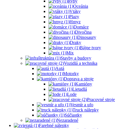
Ryby
Oceánia
Vtáky
Plazy
Hmyz
Domáce
Divočina
Dinosaury
Draky
Bájne tvory
Mix
Stavby a budovy
Vozidlá a technika
Autá
Motorky
Doprava a stroje
Kamióny
Lietadlá
Lode
Pracovné stroje
Vesmír a ufo
Truck nálepky
Súčiastky
Nezaradené
Farebné nálepky