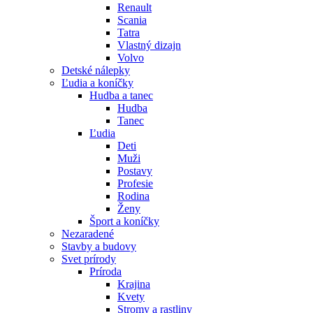
Renault
Scania
Tatra
Vlastný dizajn
Volvo
Detské nálepky
Ľudia a koníčky
Hudba a tanec
Hudba
Tanec
Ľudia
Deti
Muži
Postavy
Profesie
Rodina
Ženy
Šport a koníčky
Nezaradené
Stavby a budovy
Svet prírody
Príroda
Krajina
Kvety
Stromy a rastliny