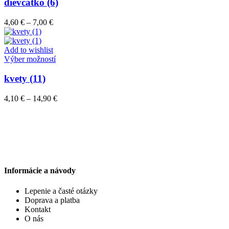
má
dievčatko (6)
produktu.
viacero
variantov.
Price
4,60
€
–
7,00
€
Možnosti
range:
si
4,60 €
môžete
through
Add to wishlist
vybrať
7,00 €
Tento
Výber možností
na
produkt
stránke
má
kvety (11)
produktu.
viacero
variantov.
Price
4,10
€
–
14,90
€
Možnosti
range:
si
4,10 €
môžete
through
vybrať
14,90 €
na
stránke
produktu.
Informácie a návody
Lepenie a časté otázky
Doprava a platba
Kontakt
O nás