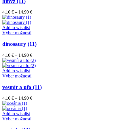
hmyz (11)
produktu.
viacero
variantov.
Price
4,10
€
–
14,90
€
Možnosti
range:
si
4,10 €
môžete
through
Add to wishlist
vybrať
Tento
14,90 €
Výber možností
na
produkt
stránke
má
dinosaury (11)
produktu.
viacero
variantov.
Price
4,10
€
–
14,90
€
Možnosti
range:
si
4,10 €
môžete
through
Add to wishlist
vybrať
Tento
14,90 €
Výber možností
na
produkt
stránke
má
vesmír a ufo (11)
produktu.
viacero
variantov.
Price
4,10
€
–
14,90
€
Možnosti
range:
si
4,10 €
môžete
through
Add to wishlist
vybrať
Tento
14,90 €
Výber možností
na
produkt
stránke
má