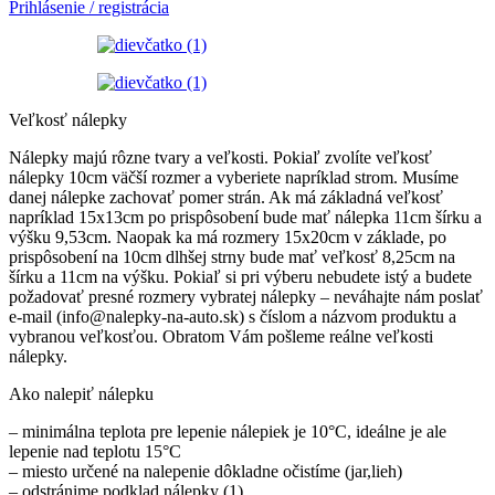
Prihlásenie / registrácia
Veľkosť nálepky
Nálepky majú rôzne tvary a veľkosti. Pokiaľ zvolíte veľkosť
nálepky 10cm väčší rozmer a vyberiete napríklad strom. Musíme
danej nálepke zachovať pomer strán. Ak má základná veľkosť
napríklad 15x13cm po prispôsobení bude mať nálepka 11cm šírku a
výšku 9,53cm. Naopak ka má rozmery 15x20cm v základe, po
prispôsobení na 10cm dlhšej strny bude mať veľkosť 8,25cm na
šírku a 11cm na výšku. Pokiaľ si pri výberu nebudete istý a budete
požadovať presné rozmery vybratej nálepky – neváhajte nám poslať
e-mail (info@nalepky-na-auto.sk) s číslom a názvom produktu a
vybranou veľkosťou. Obratom Vám pošleme reálne veľkosti
nálepky.
Ako nalepiť nálepku
– minimálna teplota pre lepenie nálepiek je 10°C, ideálne je ale
lepenie nad teplotu 15°C
– miesto určené na nalepenie dôkladne očistíme (jar,lieh)
– odstránime podklad nálepky (1)