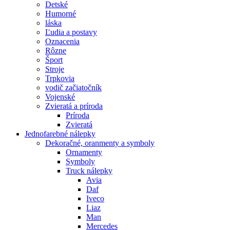
Detské
Humorné
láska
Ľudia a postavy
Oznacenia
Rôzne
Šport
Stroje
Trpkovia
vodič začiatočník
Vojenské
Zvieratá a príroda
Príroda
Zvieratá
Jednofarebné nálepky
Dekoračné, oranmenty a symboly
Ornamenty
Symboly
Truck nálepky
Avia
Daf
Iveco
Liaz
Man
Mercedes