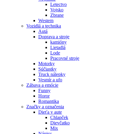
Letectvo
Vojsko
Zbrane
Western
Vozidlá a technika
Autá
Doprava a stroje
kamióny
Lietadlá
Lode
Pracovné stroje
Motorky
Súčiastky
Truck nálepky
Vesmír a ufo
Zábava a emócie
Funny
Horor
Romantika
Značky a označenia
Dieťa v aute
Chlapček
Dievčatko
Mix
Nápisy