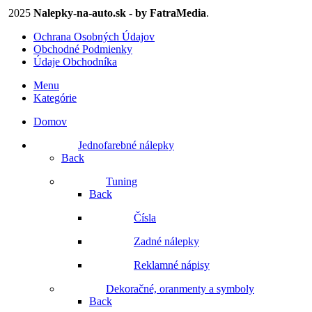
2025
Nalepky-na-auto.sk - by FatraMedia
.
Ochrana Osobných Údajov
Obchodné Podmienky
Údaje Obchodníka
Menu
Kategórie
Domov
Jednofarebné nálepky
Back
Tuning
Back
Čísla
Zadné nálepky
Reklamné nápisy
Dekoračné, oranmenty a symboly
Back