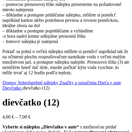
– pomocou prenosovej fólie nálepku prenesieme na požadované
miesto nalepenia
– dôkladne a postupne pritláčame nálepku, môžete si pomôcť
napríklad kartou alebo podobnou pevnou a rovnou pomôckou,
ideálne zhora na dol
– dôkladne a postupne popritláčame a vyhladíme
-z hora nadol jemne odlepíme prenosnú fóliu
– hotovo! nálepka je nalepená
Pokiaľ sa jedná o veľkú nálepku môžete si pomôcť napríklad tak že
na očistenú plochu rozprašovačom nastrikate vodu s veľmi malým
množstvom jari. a postupne nálepku nalepíte. Prenosovä fóliu (3) ale
nemôžete hneď dať dole, musíte počkať kým voda vyschne, to
môže trvať aj 12 hodín podľa teploty.
Domov
Jednofarebné nálepky
Značky a označenia
Dieťa v aute
Dievčatko
dievčatko (12)
dievčatko (12)
Price
4,60
€
–
7,00
€
range:
Vyberte si nálepku „Dievčatko v aute“
s možnosťou pridať
4,60 €