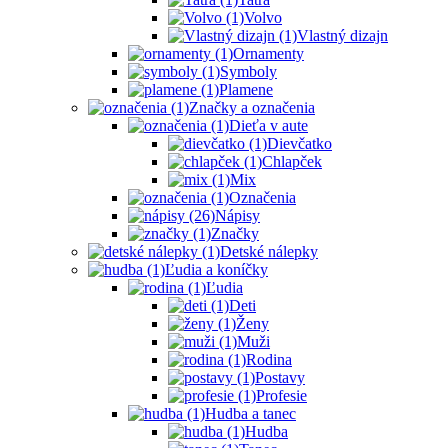
Volvo
Vlastný dizajn
Ornamenty
Symboly
Plamene
Značky a označenia
Dieťa v aute
Dievčatko
Chlapček
Mix
Označenia
Nápisy
Značky
Detské nálepky
Ľudia a koníčky
Ľudia
Deti
Ženy
Muži
Rodina
Postavy
Profesie
Hudba a tanec
Hudba