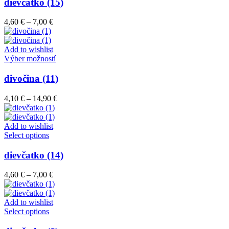
má
dievčatko (15)
produktu.
viacero
variantov.
Price
4,60
€
–
7,00
€
Možnosti
range:
si
4,60 €
môžete
through
Add to wishlist
vybrať
7,00 €
Tento
Výber možností
na
produkt
stránke
má
divočina (11)
produktu.
viacero
variantov.
Price
4,10
€
–
14,90
€
Možnosti
range:
si
4,10 €
môžete
through
Add to wishlist
vybrať
Tento
14,90 €
Select options
na
produkt
stránke
má
dievčatko (14)
produktu.
viacero
variantov.
Price
4,60
€
–
7,00
€
Možnosti
range:
si
4,60 €
môžete
through
Add to wishlist
vybrať
Tento
7,00 €
Select options
na
produkt
stránke