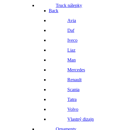
Truck nálepky
Back
Avia
Daf
Iveco
Liaz
Man
Mercedes
Renault
Scania
Tatra
Volvo
Vlastný dizajn
Ornamenty