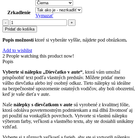
Zrkadlenie
Vymazať
množstvo
dievčatko
Pridať do košíka
(12)
Popis možností
ktoré si vyberáte vyššie, nájdete pod obrázkom
.
Add to wishlist
2
People watching this product now!
Popis
Vyberte si nálepku „Dievčatko v aute“
, ktorá vám umožní
prispôsobiť text podľa vlastných predstáv. Môžete pridať meno
vášho dievčatka alebo iný osobný odkaz. Tieto nálepky sú ideálne
na bezpečnostné upozornenie ostatných vodičov, aby boli obozretní,
keď je vaše dieťa v aute.
Naše
nálepky s dievčatkom v aute
sú vyrobené z kvalitnej fólie,
ktorá odoláva poveternostným podmienkam a má dlhú životnosť aj
pri použití na vonkajších povrchoch. Vytvorte si vlastnú nálepku
výberom farby, veľkosti a vlastného textu, aby ste dosiahli unikátny
vzhľad.
Vyberte si z rôznych veľkostí a farieb, aby ste si vytvorili nálepku