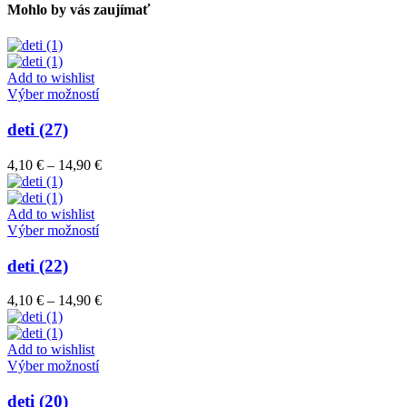
Mohlo by vás zaujímať
Add to wishlist
Tento
Výber možností
produkt
má
deti (27)
viacero
variantov.
Price
4,10
€
–
14,90
€
Možnosti
range:
si
4,10 €
môžete
through
Add to wishlist
vybrať
Tento
14,90 €
Výber možností
na
produkt
stránke
má
deti (22)
produktu.
viacero
variantov.
Price
4,10
€
–
14,90
€
Možnosti
range:
si
4,10 €
môžete
through
Add to wishlist
vybrať
Tento
14,90 €
Výber možností
na
produkt
stránke
má
deti (20)