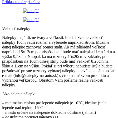
Prihlásenie / registrácia
Veľkosť nálepky
Nálepky majú rôzne tvary a veľkosti. Pokiaľ zvolíte veľkosť
nálepky 10cm väčší rozmer a vyberiete napríklad strom. Musíme
danej nálepke zachovať pomer strán. Ak má základná veľkosť
napríklad 15x13cm po prispôsobení bude mať nálepka 11cm šírku a
výšku 9,53cm. Naopak ka má rozmery 15x20cm v základe, po
prispôsobení na 10cm dlhšej strny bude mať veľkosť 8,25cm na
šírku a 11cm na výšku. Pokiaľ si pri výberu nebudete istý a budete
požadovať presné rozmery vybratej nálepky – neváhajte nám poslať
e-mail (info@nalepky-na-auto.sk) s číslom a názvom produktu a
vybranou veľkosťou. Obratom Vám pošleme reálne veľkosti
nálepky.
Ako nalepiť nálepku
– minimálna teplota pre lepenie nálepiek je 10°C, ideálne je ale
lepenie nad teplotu 15°C
– miesto určené na nalepenie dôkladne očistíme (jar,lieh)
– odstránime podklad nálepky (1)