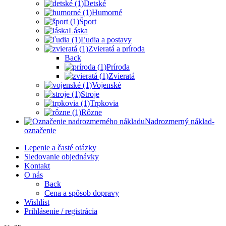
Detské
Humorné
Šport
Láska
Ľudia a postavy
Zvieratá a príroda
Back
Príroda
Zvieratá
Vojenské
Stroje
Trpkovia
Rôzne
Nadrozmerný náklad-
označenie
Lepenie a časté otázky
Sledovanie objednávky
Kontakt
O nás
Back
Cena a spôsob dopravy
Wishlist
Prihlásenie / registrácia