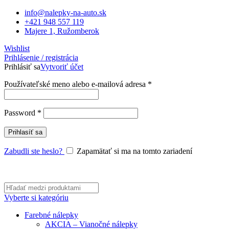
info@nalepky-na-auto.sk
+421 948 557 119
Majere 1, Ružomberok
Wishlist
Prihlásenie / registrácia
Prihlásiť sa
Vytvoriť účet
Povinné
Používateľské meno alebo e-mailová adresa
*
Povinné
Password
*
Prihlasíť sa
Zabudli ste heslo?
Zapamätať si ma na tomto zariadení
Vyberte si kategóriu
Farebné nálepky
AKCIA – Vianočné nálepky