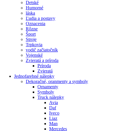
Detské
Humorné
láska
Ľudia a postavy
Oznacenia
Rôzne
Šport
Stroje
Trpkovia
vodič začiatočník
Vojenské
Zvieratá a príroda
Príroda
Zvieratá
Jednofarebné nálepky
Dekoračné, oranmenty a symboly
Ornamenty
Symboly
Truck nálepky
Avia
Daf
Iveco
Liaz
Man
Mercedes