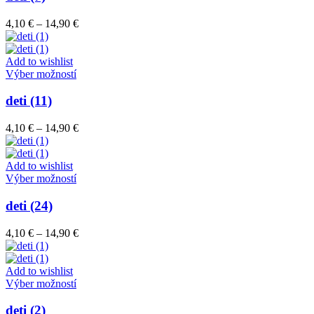
produktu.
viacero
variantov.
Price
4,10
€
–
14,90
€
Možnosti
range:
si
4,10 €
môžete
through
Add to wishlist
vybrať
Tento
14,90 €
Výber možností
na
produkt
stránke
má
deti (11)
produktu.
viacero
variantov.
Price
4,10
€
–
14,90
€
Možnosti
range:
si
4,10 €
môžete
through
Add to wishlist
vybrať
Tento
14,90 €
Výber možností
na
produkt
stránke
má
deti (24)
produktu.
viacero
variantov.
Price
4,10
€
–
14,90
€
Možnosti
range:
si
4,10 €
môžete
through
Add to wishlist
vybrať
Tento
14,90 €
Výber možností
na
produkt
stránke
má
deti (2)