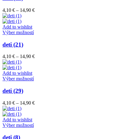
produktu.
viacero
variantov.
Price
4,10
€
–
14,90
€
Možnosti
range:
si
4,10 €
môžete
through
Add to wishlist
vybrať
Tento
14,90 €
Výber možností
na
produkt
stránke
má
deti (21)
produktu.
viacero
variantov.
Price
4,10
€
–
14,90
€
Možnosti
range:
si
4,10 €
môžete
through
Add to wishlist
vybrať
Tento
14,90 €
Výber možností
na
produkt
stránke
má
deti (29)
produktu.
viacero
variantov.
Price
4,10
€
–
14,90
€
Možnosti
range:
si
4,10 €
môžete
through
Add to wishlist
vybrať
Tento
14,90 €
Výber možností
na
produkt
stránke
má
deti (8)