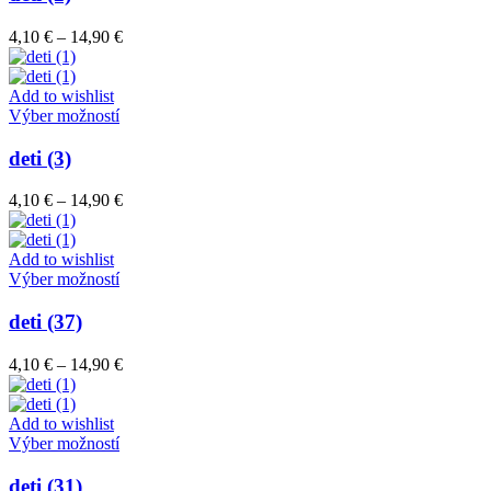
produktu.
viacero
variantov.
Price
4,10
€
–
14,90
€
Možnosti
range:
si
4,10 €
môžete
through
Add to wishlist
vybrať
Tento
14,90 €
Výber možností
na
produkt
stránke
má
deti (3)
produktu.
viacero
variantov.
Price
4,10
€
–
14,90
€
Možnosti
range:
si
4,10 €
môžete
through
Add to wishlist
vybrať
Tento
14,90 €
Výber možností
na
produkt
stránke
má
deti (37)
produktu.
viacero
variantov.
Price
4,10
€
–
14,90
€
Možnosti
range:
si
4,10 €
môžete
through
Add to wishlist
vybrať
Tento
14,90 €
Výber možností
na
produkt
stránke
má
deti (31)