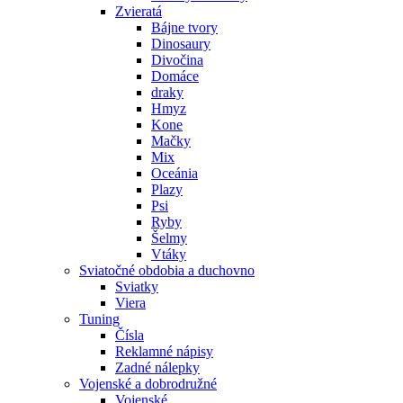
Zvieratá
Bájne tvory
Dinosaury
Divočina
Domáce
draky
Hmyz
Kone
Mačky
Mix
Oceánia
Plazy
Psi
Ryby
Šelmy
Vtáky
Sviatočné obdobia a duchovno
Sviatky
Viera
Tuning
Čísla
Reklamné nápisy
Zadné nálepky
Vojenské a dobrodružné
Vojenské