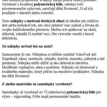
Vyrobené z kvalitnej
polymerickej fólie
, odolnej voči
poveternostným vplyvom, zaručujú dlhú životnosť, či už ich
použijete v interiéri alebo exteriéri.
Tieto
nálepky s motívmi detských siluet
sú ideálne pre rodičov,
deti alebo kohokoľvek, kto chce priniesť viac radosti a života do
svojho každodenného priestoru. Možno ich aplikovať na okná,
nábytok, zrkadlá či osobné veci, čím vytvoríte veselú a hravú
dekoráciu.
Sú nálepky určené len na autá?
Samozrejme že nie. Nálepkou si môžete ozdobiť čokoľvek iné.
Napríklad: okno, notebook, zrkadlo, hrnček, motorku, nábytok a iné
predmety. Nálepka môže slúžiť aj ako dekorácia interiéru.
Skrášlenie vypínačov, stien a podobne. Nálepky sú zhotovené z
kvalitného materiálu, ktorý priľne na množstvo podkladov. Nálepka
ma dlhú životnosť.
Z akého materiálu sú samolepky vyrobené?
Samolepky sú vyrobené zo 75 mikrónovej
polymerickej fólie
pre
výrez – signcutting. Fólie majú permanentné lepidlo.