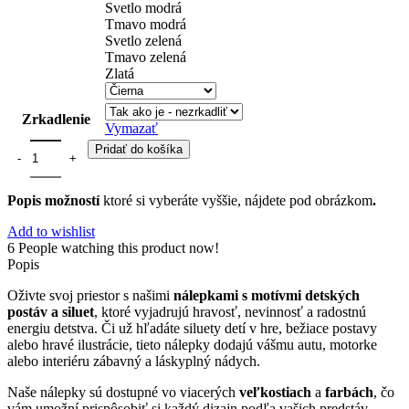
Svetlo modrá
Tmavo modrá
Svetlo zelená
Tmavo zelená
Zlatá
Zrkadlenie
Vymazať
Pridať do košíka
Popis možností
ktoré si vyberáte vyššie, nájdete pod obrázkom
.
Add to wishlist
6
People watching this product now!
Popis
Oživte svoj priestor s našimi
nálepkami s motívmi detských
postáv a siluet
, ktoré vyjadrujú hravosť, nevinnosť a radostnú
energiu detstva. Či už hľadáte siluety detí v hre, bežiace postavy
alebo hravé ilustrácie, tieto nálepky dodajú vášmu autu, motorke
alebo interiéru zábavný a láskyplný nádych.
Naše nálepky sú dostupné vo viacerých
veľkostiach
a
farbách
, čo
vám umožní prispôsobiť si každý dizajn podľa vašich predstáv.