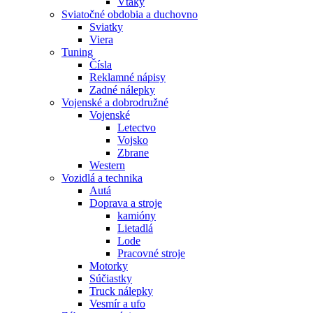
Vtáky
Sviatočné obdobia a duchovno
Sviatky
Viera
Tuning
Čísla
Reklamné nápisy
Zadné nálepky
Vojenské a dobrodružné
Vojenské
Letectvo
Vojsko
Zbrane
Western
Vozidlá a technika
Autá
Doprava a stroje
kamióny
Lietadlá
Lode
Pracovné stroje
Motorky
Súčiastky
Truck nálepky
Vesmír a ufo