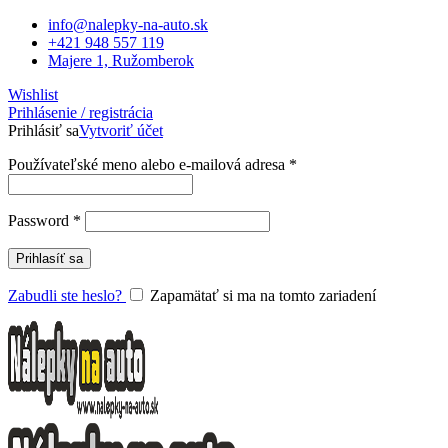
info@nalepky-na-auto.sk
+421 948 557 119
Majere 1, Ružomberok
Wishlist
Prihlásenie / registrácia
Prihlásiť sa
Vytvoriť účet
Povinné
Používateľské meno alebo e-mailová adresa
*
Povinné
Password
*
Prihlasíť sa
Zabudli ste heslo?
Zapamätať si ma na tomto zariadení