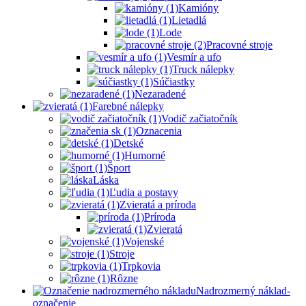
Kamióny
Lietadlá
Lode
Pracovné stroje
Vesmír a ufo
Truck nálepky
Súčiastky
Nezaradené
Farebné nálepky
Vodič začiatočník
Oznacenia
Detské
Humorné
Šport
Láska
Ľudia a postavy
Zvieratá a príroda
Príroda
Zvieratá
Vojenské
Stroje
Trpkovia
Rôzne
Nadrozmerný náklad-
označenie