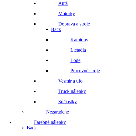
Autá
Motorky
Doprava a stroje
Back
Kamióny
Lietadlá
Lode
Pracovné stroje
Vesmír a ufo
Truck nálepky
Súčiastky
Nezaradené
Farebné nálepky
Back