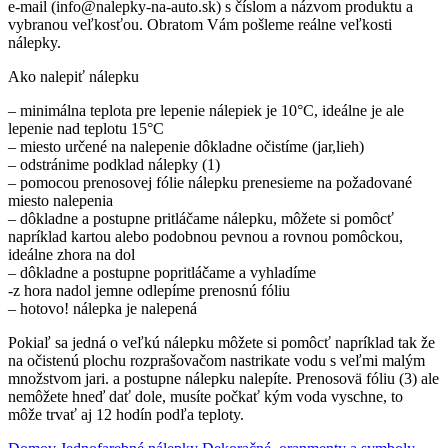
e-mail (info@nalepky-na-auto.sk) s číslom a názvom produktu a
vybranou veľkosťou. Obratom Vám pošleme reálne veľkosti
nálepky.
Ako nalepiť nálepku
– minimálna teplota pre lepenie nálepiek je 10°C, ideálne je ale
lepenie nad teplotu 15°C
– miesto určené na nalepenie dôkladne očistíme (jar,lieh)
– odstránime podklad nálepky (1)
– pomocou prenosovej fólie nálepku prenesieme na požadované
miesto nalepenia
– dôkladne a postupne pritláčame nálepku, môžete si pomôcť
napríklad kartou alebo podobnou pevnou a rovnou pomôckou,
ideálne zhora na dol
– dôkladne a postupne popritláčame a vyhladíme
-z hora nadol jemne odlepíme prenosnú fóliu
– hotovo! nálepka je nalepená
Pokiaľ sa jedná o veľkú nálepku môžete si pomôcť napríklad tak že
na očistenú plochu rozprašovačom nastrikate vodu s veľmi malým
množstvom jari. a postupne nálepku nalepíte. Prenosovä fóliu (3) ale
nemôžete hneď dať dole, musíte počkať kým voda vyschne, to
môže trvať aj 12 hodín podľa teploty.