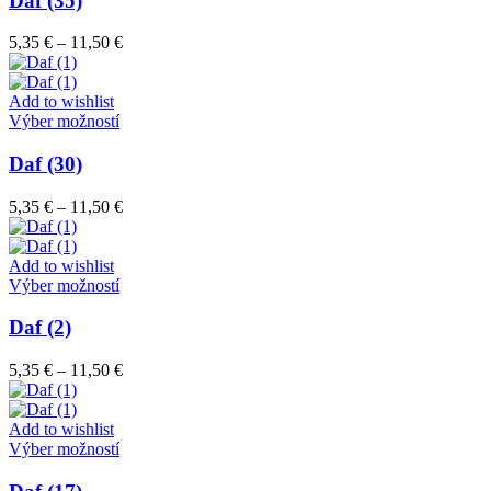
Daf (35)
produktu.
viacero
variantov.
Price
5,35
€
–
11,50
€
Možnosti
range:
si
5,35 €
môžete
through
Add to wishlist
vybrať
Tento
11,50 €
Výber možností
na
produkt
stránke
má
Daf (30)
produktu.
viacero
variantov.
Price
5,35
€
–
11,50
€
Možnosti
range:
si
5,35 €
môžete
through
Add to wishlist
vybrať
Tento
11,50 €
Výber možností
na
produkt
stránke
má
Daf (2)
produktu.
viacero
variantov.
Price
5,35
€
–
11,50
€
Možnosti
range:
si
5,35 €
môžete
through
Add to wishlist
vybrať
Tento
11,50 €
Výber možností
na
produkt
stránke
má