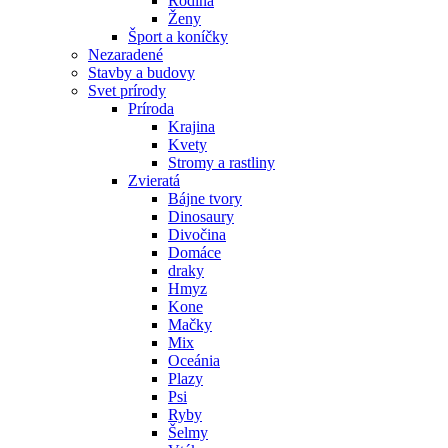
Rodina
Ženy
Šport a koníčky
Nezaradené
Stavby a budovy
Svet prírody
Príroda
Krajina
Kvety
Stromy a rastliny
Zvieratá
Bájne tvory
Dinosaury
Divočina
Domáce
draky
Hmyz
Kone
Mačky
Mix
Oceánia
Plazy
Psi
Ryby
Šelmy