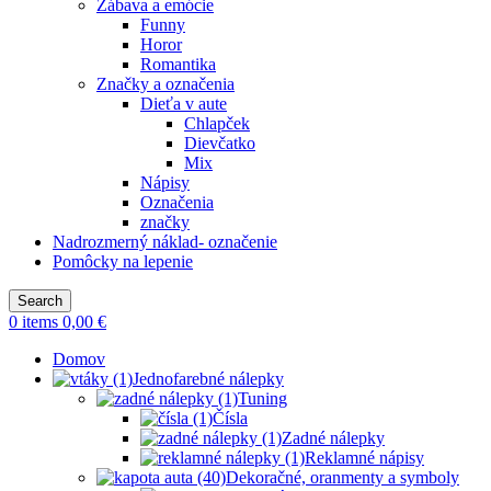
Zábava a emócie
Funny
Horor
Romantika
Značky a označenia
Dieťa v aute
Chlapček
Dievčatko
Mix
Nápisy
Označenia
značky
Nadrozmerný náklad- označenie
Pomôcky na lepenie
Search
0
items
0,00
€
Domov
Jednofarebné nálepky
Tuning
Čísla
Zadné nálepky
Reklamné nápisy
Dekoračné, oranmenty a symboly