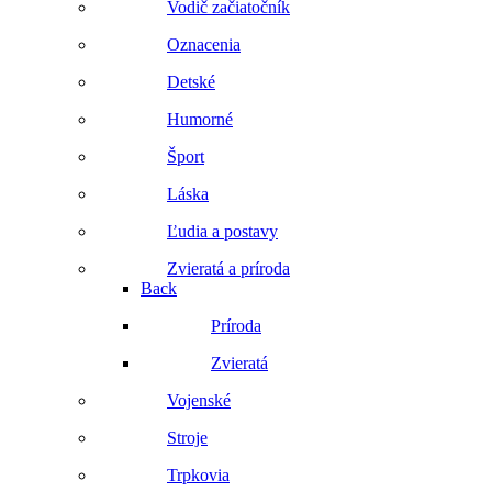
Vodič začiatočník
Oznacenia
Detské
Humorné
Šport
Láska
Ľudia a postavy
Zvieratá a príroda
Back
Príroda
Zvieratá
Vojenské
Stroje
Trpkovia