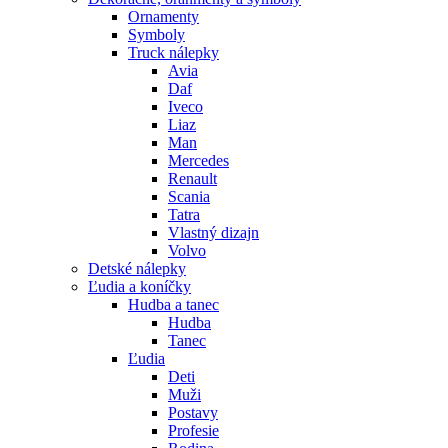
Ornamenty
Symboly
Truck nálepky
Avia
Daf
Iveco
Liaz
Man
Mercedes
Renault
Scania
Tatra
Vlastný dizajn
Volvo
Detské nálepky
Ľudia a koníčky
Hudba a tanec
Hudba
Tanec
Ľudia
Deti
Muži
Postavy
Profesie