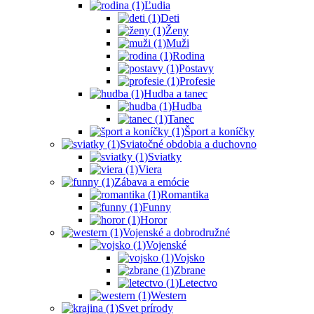
Ľudia
Deti
Ženy
Muži
Rodina
Postavy
Profesie
Hudba a tanec
Hudba
Tanec
Šport a koníčky
Sviatočné obdobia a duchovno
Sviatky
Viera
Zábava a emócie
Romantika
Funny
Horor
Vojenské a dobrodružné
Vojenské
Vojsko
Zbrane
Letectvo
Western
Svet prírody