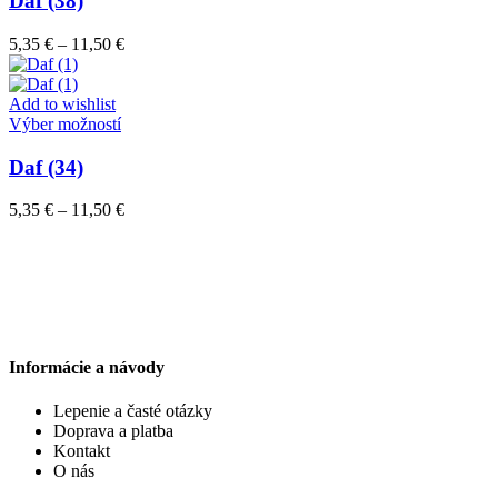
Daf (38)
produktu.
viacero
variantov.
Price
5,35
€
–
11,50
€
Možnosti
range:
si
5,35 €
môžete
through
Add to wishlist
vybrať
Tento
11,50 €
Výber možností
na
produkt
stránke
má
Daf (34)
produktu.
viacero
variantov.
Price
5,35
€
–
11,50
€
Možnosti
range:
si
5,35 €
môžete
through
vybrať
11,50 €
na
stránke
produktu.
Informácie a návody
Lepenie a časté otázky
Doprava a platba
Kontakt
O nás