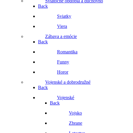
Sviatočné obdobia a duchovno
Back
Sviatky
Viera
Zábava a emócie
Back
Romantika
Funny
Horor
Vojenské a dobrodružné
Back
Vojenské
Back
Vojsko
Zbrane