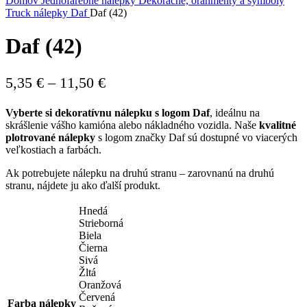
Domov
Jednofarebné nálepky
Dekoračné, oranmenty a symboly
Truck nálepky
Daf
Daf (42)
Daf (42)
Price
5,35
€
–
11,50
€
range:
Vyberte si dekoratívnu nálepku s logom Daf
, ideálnu na
5,35 €
skrášlenie vášho kamióna alebo nákladného vozidla. Naše
kvalitné
through
plotrované nálepky
s logom značky Daf sú dostupné vo viacerých
veľkostiach a farbách.
11,50 €
Ak potrebujete nálepku na druhú stranu – zarovnanú na druhú
stranu, nájdete ju ako ďalší produkt.
Hnedá
Strieborná
Biela
Čierna
Sivá
Žltá
Oranžová
Červená
Farba nálepky