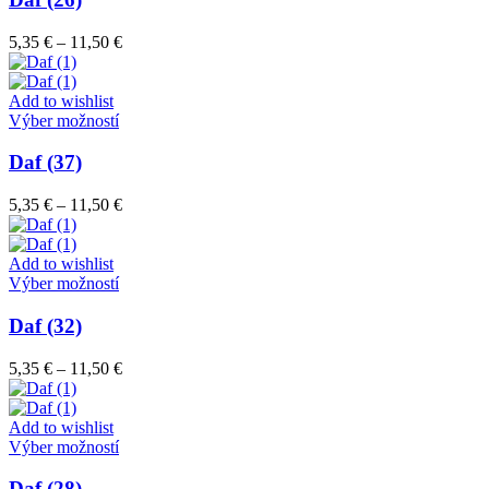
produktu.
viacero
variantov.
Price
5,35
€
–
11,50
€
Možnosti
range:
si
5,35 €
môžete
through
Add to wishlist
vybrať
Tento
11,50 €
Výber možností
na
produkt
stránke
má
Daf (37)
produktu.
viacero
variantov.
Price
5,35
€
–
11,50
€
Možnosti
range:
si
5,35 €
môžete
through
Add to wishlist
vybrať
Tento
11,50 €
Výber možností
na
produkt
stránke
má
Daf (32)
produktu.
viacero
variantov.
Price
5,35
€
–
11,50
€
Možnosti
range:
si
5,35 €
môžete
through
Add to wishlist
vybrať
Tento
11,50 €
Výber možností
na
produkt
stránke
má
Daf (28)