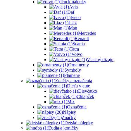
Truck nálepky
Avia
Daf
Iveco
Liaz
Man
Mercedes
Renault
Scania
Tatra
Volvo
Vlastný dizajn
Ornamenty
Symboly
Plamene
Značky a označenia
Dieťa v aute
Dievčatko
Chlapček
Mix
Označenia
Nápisy
Značky
Detské nálepky
Ľudia a koníčky