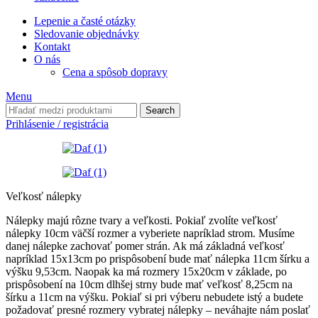
Lepenie a časté otázky
Sledovanie objednávky
Kontakt
O nás
Cena a spôsob dopravy
Menu
Search
Prihlásenie / registrácia
Veľkosť nálepky
Nálepky majú rôzne tvary a veľkosti. Pokiaľ zvolíte veľkosť
nálepky 10cm väčší rozmer a vyberiete napríklad strom. Musíme
danej nálepke zachovať pomer strán. Ak má základná veľkosť
napríklad 15x13cm po prispôsobení bude mať nálepka 11cm šírku a
výšku 9,53cm. Naopak ka má rozmery 15x20cm v základe, po
prispôsobení na 10cm dlhšej strny bude mať veľkosť 8,25cm na
šírku a 11cm na výšku. Pokiaľ si pri výberu nebudete istý a budete
požadovať presné rozmery vybratej nálepky – neváhajte nám poslať