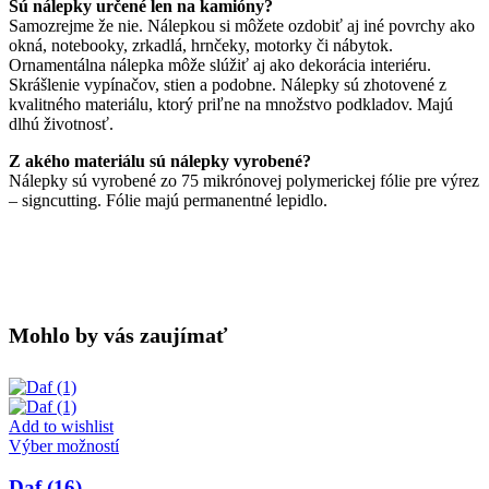
Sú nálepky určené len na kamióny?
Samozrejme že nie. Nálepkou si môžete ozdobiť aj iné povrchy ako
okná, notebooky, zrkadlá, hrnčeky, motorky či nábytok.
Ornamentálna nálepka môže slúžiť aj ako dekorácia interiéru.
Skrášlenie vypínačov, stien a podobne. Nálepky sú zhotovené z
kvalitného materiálu, ktorý priľne na množstvo podkladov. Majú
dlhú životnosť.
Z akého materiálu sú nálepky vyrobené?
Nálepky sú vyrobené zo 75 mikrónovej polymerickej fólie pre výrez
– signcutting. Fólie majú permanentné lepidlo.
Mohlo by vás zaujímať
Add to wishlist
Tento
Výber možností
produkt
má
Daf (16)