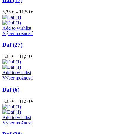
Daf (17)
produktu.
viacero
variantov.
Price
5,35
€
–
11,50
€
Možnosti
range:
si
5,35 €
môžete
through
Add to wishlist
vybrať
Tento
11,50 €
Výber možností
na
produkt
stránke
má
Daf (27)
produktu.
viacero
variantov.
Price
5,35
€
–
11,50
€
Možnosti
range:
si
5,35 €
môžete
through
Add to wishlist
vybrať
Tento
11,50 €
Výber možností
na
produkt
stránke
má
Daf (6)
produktu.
viacero
variantov.
Price
5,35
€
–
11,50
€
Možnosti
range:
si
5,35 €
môžete
through
Add to wishlist
vybrať
Tento
11,50 €
Výber možností
na
produkt
stránke
má