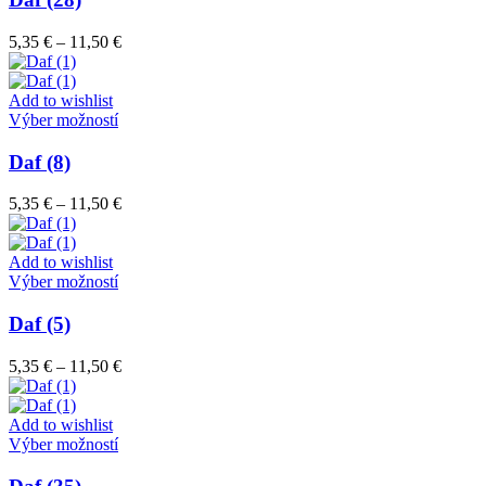
produktu.
viacero
variantov.
Price
5,35
€
–
11,50
€
Možnosti
range:
si
5,35 €
môžete
through
Add to wishlist
vybrať
Tento
11,50 €
Výber možností
na
produkt
stránke
má
Daf (8)
produktu.
viacero
variantov.
Price
5,35
€
–
11,50
€
Možnosti
range:
si
5,35 €
môžete
through
Add to wishlist
vybrať
Tento
11,50 €
Výber možností
na
produkt
stránke
má
Daf (5)
produktu.
viacero
variantov.
Price
5,35
€
–
11,50
€
Možnosti
range:
si
5,35 €
môžete
through
Add to wishlist
vybrať
Tento
11,50 €
Výber možností
na
produkt
stránke
má