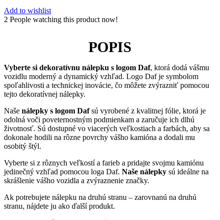
Add to wishlist
2
People watching this product now!
POPIS
Vyberte si dekoratívnu nálepku s logom Daf
, ktorá dodá vášmu
vozidlu moderný a dynamický vzhľad. Logo Daf je symbolom
spoľahlivosti a technickej inovácie, čo môžete zvýrazniť pomocou
tejto dekoratívnej nálepky.
Naše
nálepky s logom Daf
sú vyrobené z kvalitnej fólie, ktorá je
odolná voči poveternostným podmienkam a zaručuje ich dlhú
životnosť. Sú dostupné vo viacerých veľkostiach a farbách, aby sa
dokonale hodili na rôzne povrchy vášho kamióna a dodali mu
osobitý štýl.
Vyberte si z rôznych veľkostí a farieb a pridajte svojmu kamiónu
jedinečný vzhľad pomocou loga Daf.
Naše nálepky
sú ideálne na
skrášlenie vášho vozidla a zvýraznenie značky.
Ak potrebujete nálepku na druhú stranu – zarovnanú na druhú
stranu, nájdete ju ako ďalší produkt.