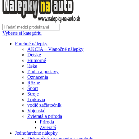
Vyberte si kategóriu
Farebné nálepky
AKCIA – Vianočné nálepky
Detské
Humorné
láska
Ľudia a postavy
Oznacenia
Rôzne
Šport
Stroje
Trpkovia
vodič začiatočník
Vojenské
Zvieratá a príroda
Príroda
Zvieratá
Jednofarebné nálepky
Dekoračné, oranmenty a symboly