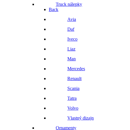
Truck nálepky
Back
Avia
Daf
Iveco
Liaz
Man
Mercedes
Renault
Scania
Tatra
Volvo
Vlastný dizajn
Ornamenty