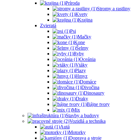
Príroda
Stromy a rastliny
Kvety
Krajina
Zvieratá
Psi
Mačky
Kone
Šelmy
Ryby
Oceánia
Vtáky
Plazy
Hmyz
Domáce
Divočina
Dinosaury
Draky
Bájne tvory
Mix
Stavby a budovy
Vozidlá a technika
Autá
Motorky
Doprava a stroje