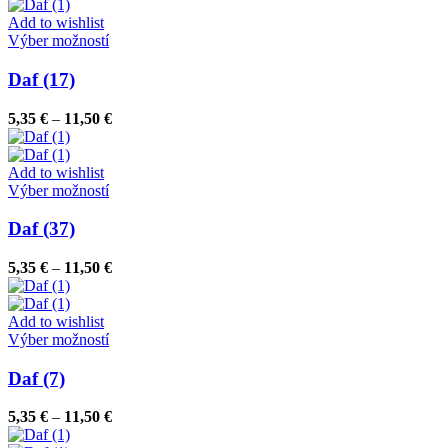
5,35 €
môžete
through
Add to wishlist
vybrať
Tento
11,50 €
Výber možností
na
produkt
stránke
má
Daf (17)
produktu.
viacero
variantov.
Price
5,35
€
–
11,50
€
Možnosti
range:
si
5,35 €
môžete
through
Add to wishlist
vybrať
Tento
11,50 €
Výber možností
na
produkt
stránke
má
Daf (37)
produktu.
viacero
variantov.
Price
5,35
€
–
11,50
€
Možnosti
range:
si
5,35 €
môžete
through
Add to wishlist
vybrať
Tento
11,50 €
Výber možností
na
produkt
stránke
má
Daf (7)
produktu.
viacero
variantov.
Price
5,35
€
–
11,50
€
Možnosti
range:
si