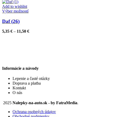
si
5,35 €
môžete
through
Add to wishlist
vybrať
Tento
11,50 €
Výber možností
na
produkt
stránke
má
Daf (26)
produktu.
viacero
variantov.
Price
5,35
€
–
11,50
€
Možnosti
range:
si
5,35 €
môžete
through
vybrať
11,50 €
na
stránke
produktu.
Informácie a návody
Lepenie a časté otázky
Doprava a platba
Kontakt
O nás
2025
Nalepky-na-auto.sk - by FatraMedia
.
Ochrana osobných údajov
Obchodné podmienky