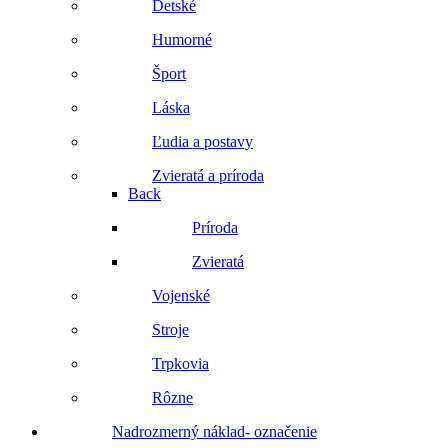
Detské
Humorné
Šport
Láska
Ľudia a postavy
Zvieratá a príroda
Back
Príroda
Zvieratá
Vojenské
Stroje
Trpkovia
Rôzne
Nadrozmerný náklad- označenie