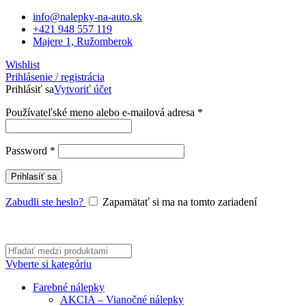
info@nalepky-na-auto.sk
+421 948 557 119
Majere 1, Ružomberok
Wishlist
Prihlásenie / registrácia
Prihlásiť sa
Vytvoriť účet
Povinné
Používateľské meno alebo e-mailová adresa
*
Povinné
Password
*
Prihlasíť sa
Zabudli ste heslo?
Zapamätať si ma na tomto zariadení
Vyberte si kategóriu
Farebné nálepky
AKCIA – Vianočné nálepky