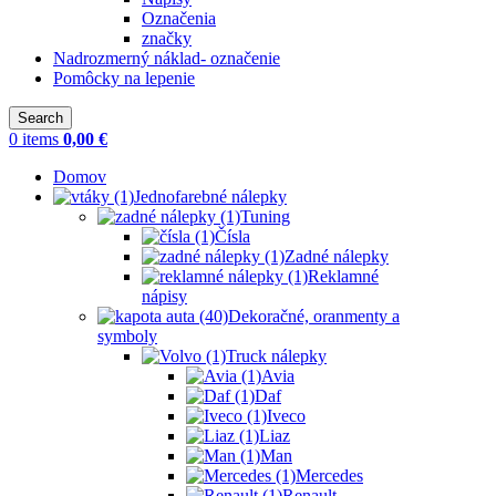
Označenia
značky
Nadrozmerný náklad- označenie
Pomôcky na lepenie
Search
0
items
0,00
€
Domov
Jednofarebné nálepky
Tuning
Čísla
Zadné nálepky
Reklamné
nápisy
Dekoračné, oranmenty a
symboly
Truck nálepky
Avia
Daf
Iveco
Liaz
Man
Mercedes
Renault