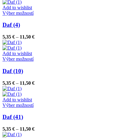
5,35 €
môžete
through
Add to wishlist
vybrať
Tento
11,50 €
Výber možností
na
produkt
stránke
má
Daf (4)
produktu.
viacero
variantov.
Price
5,35
€
–
11,50
€
Možnosti
range:
si
5,35 €
môžete
through
Add to wishlist
vybrať
Tento
11,50 €
Výber možností
na
produkt
stránke
má
Daf (10)
produktu.
viacero
variantov.
Price
5,35
€
–
11,50
€
Možnosti
range:
si
5,35 €
môžete
through
Add to wishlist
vybrať
Tento
11,50 €
Výber možností
na
produkt
stránke
má
Daf (41)
produktu.
viacero
variantov.
Price
5,35
€
–
11,50
€
Možnosti
range: