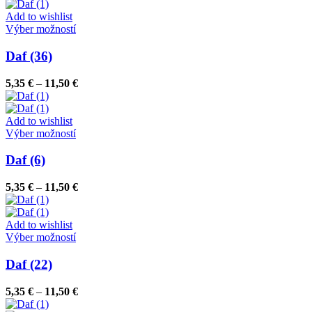
5,35 €
môžete
through
Add to wishlist
vybrať
Tento
11,50 €
Výber možností
na
produkt
stránke
má
Daf (36)
produktu.
viacero
variantov.
Price
5,35
€
–
11,50
€
Možnosti
range:
si
5,35 €
môžete
through
Add to wishlist
vybrať
Tento
11,50 €
Výber možností
na
produkt
stránke
má
Daf (6)
produktu.
viacero
variantov.
Price
5,35
€
–
11,50
€
Možnosti
range:
si
5,35 €
môžete
through
Add to wishlist
vybrať
Tento
11,50 €
Výber možností
na
produkt
stránke
má
Daf (22)
produktu.
viacero
variantov.
Price
5,35
€
–
11,50
€
Možnosti
range:
si