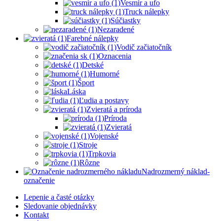
Vesmír a ufo
Truck nálepky
Súčiastky
Nezaradené
Farebné nálepky
Vodič začiatočník
Oznacenia
Detské
Humorné
Šport
Láska
Ľudia a postavy
Zvieratá a príroda
Príroda
Zvieratá
Vojenské
Stroje
Trpkovia
Rôzne
Nadrozmerný náklad-
označenie
Lepenie a časté otázky
Sledovanie objednávky
Kontakt