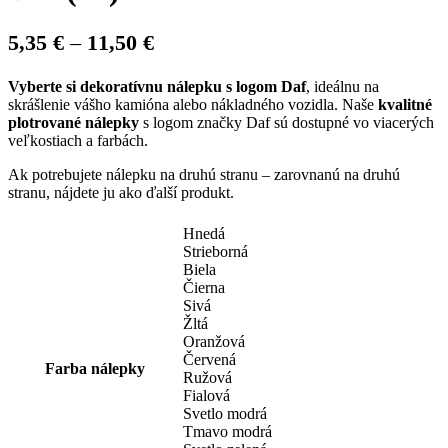
Price
5,35
€
–
11,50
€
range:
Vyberte si dekoratívnu nálepku s logom Daf
, ideálnu na
5,35 €
skrášlenie vášho kamióna alebo nákladného vozidla. Naše
kvalitné
through
plotrované nálepky
s logom značky Daf sú dostupné vo viacerých
veľkostiach a farbách.
11,50 €
Ak potrebujete nálepku na druhú stranu – zarovnanú na druhú
stranu, nájdete ju ako ďalší produkt.
Hnedá
Strieborná
Biela
Čierna
Sivá
Žltá
Oranžová
Červená
Farba nálepky
Ružová
Fialová
Svetlo modrá
Tmavo modrá