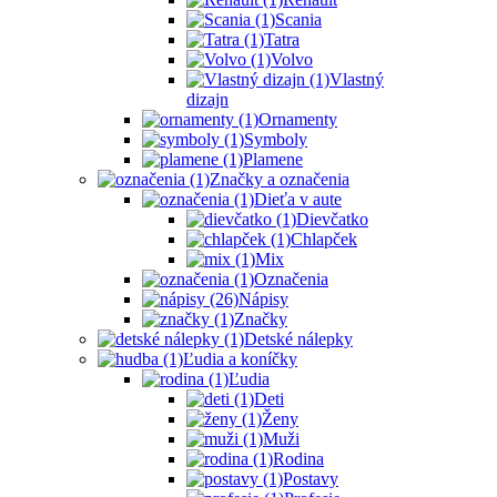
Scania
Tatra
Volvo
Vlastný
dizajn
Ornamenty
Symboly
Plamene
Značky a označenia
Dieťa v aute
Dievčatko
Chlapček
Mix
Označenia
Nápisy
Značky
Detské nálepky
Ľudia a koníčky
Ľudia
Deti
Ženy
Muži
Rodina
Postavy