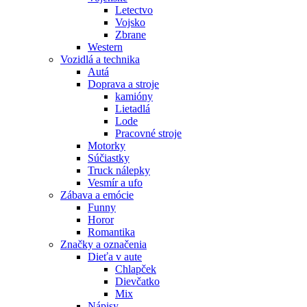
Letectvo
Vojsko
Zbrane
Western
Vozidlá a technika
Autá
Doprava a stroje
kamióny
Lietadlá
Lode
Pracovné stroje
Motorky
Súčiastky
Truck nálepky
Vesmír a ufo
Zábava a emócie
Funny
Horor
Romantika
Značky a označenia
Dieťa v aute
Chlapček
Dievčatko
Mix
Nápisy