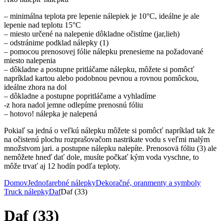
– minimálna teplota pre lepenie nálepiek je 10°C, ideálne je ale
lepenie nad teplotu 15°C
– miesto určené na nalepenie dôkladne očistíme (jar,lieh)
– odstránime podklad nálepky (1)
– pomocou prenosovej fólie nálepku prenesieme na požadované
miesto nalepenia
– dôkladne a postupne pritláčame nálepku, môžete si pomôcť
napríklad kartou alebo podobnou pevnou a rovnou pomôckou,
ideálne zhora na dol
– dôkladne a postupne popritláčame a vyhladíme
-z hora nadol jemne odlepíme prenosnú fóliu
– hotovo! nálepka je nalepená
Pokiaľ sa jedná o veľkú nálepku môžete si pomôcť napríklad tak že
na očistenú plochu rozprašovačom nastrikate vodu s veľmi malým
množstvom jari. a postupne nálepku nalepíte. Prenosovä fóliu (3) ale
nemôžete hneď dať dole, musíte počkať kým voda vyschne, to
môže trvať aj 12 hodín podľa teploty.
Domov
Jednofarebné nálepky
Dekoračné, oranmenty a symboly
Truck nálepky
Daf
Daf (33)
Daf (33)