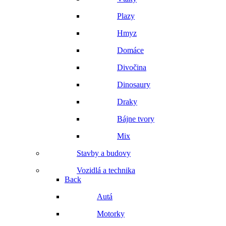
Plazy
Hmyz
Domáce
Divočina
Dinosaury
Draky
Bájne tvory
Mix
Stavby a budovy
Vozidlá a technika
Back
Autá
Motorky