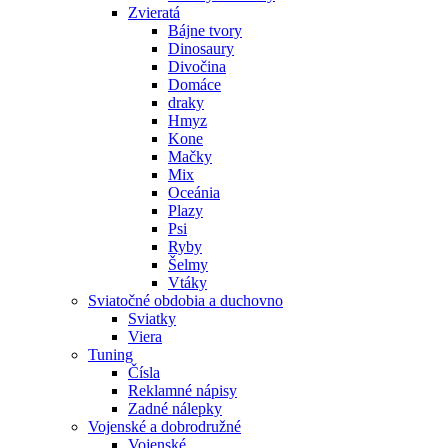
Zvieratá
Bájne tvory
Dinosaury
Divočina
Domáce
draky
Hmyz
Kone
Mačky
Mix
Oceánia
Plazy
Psi
Ryby
Šelmy
Vtáky
Sviatočné obdobia a duchovno
Sviatky
Viera
Tuning
Čísla
Reklamné nápisy
Zadné nálepky
Vojenské a dobrodružné
Vojenské