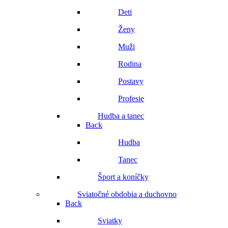
Deti
Ženy
Muži
Rodina
Postavy
Profesie
Hudba a tanec
Back
Hudba
Tanec
Šport a koníčky
Sviatočné obdobia a duchovno
Back
Sviatky