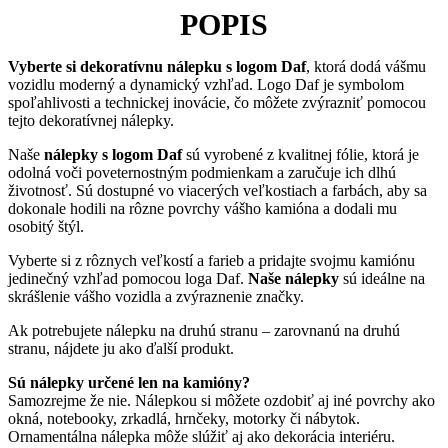
POPIS
Vyberte si dekoratívnu nálepku s logom Daf
, ktorá dodá vášmu
vozidlu moderný a dynamický vzhľad. Logo Daf je symbolom
spoľahlivosti a technickej inovácie, čo môžete zvýrazniť pomocou
tejto dekoratívnej nálepky.
Naše
nálepky s logom Daf
sú vyrobené z kvalitnej fólie, ktorá je
odolná voči poveternostným podmienkam a zaručuje ich dlhú
životnosť. Sú dostupné vo viacerých veľkostiach a farbách, aby sa
dokonale hodili na rôzne povrchy vášho kamióna a dodali mu
osobitý štýl.
Vyberte si z rôznych veľkostí a farieb a pridajte svojmu kamiónu
jedinečný vzhľad pomocou loga Daf.
Naše nálepky
sú ideálne na
skrášlenie vášho vozidla a zvýraznenie značky.
Ak potrebujete nálepku na druhú stranu – zarovnanú na druhú
stranu, nájdete ju ako ďalší produkt.
Sú nálepky určené len na kamióny?
Samozrejme že nie. Nálepkou si môžete ozdobiť aj iné povrchy ako
okná, notebooky, zrkadlá, hrnčeky, motorky či nábytok.
Ornamentálna nálepka môže slúžiť aj ako dekorácia interiéru.