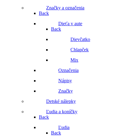
Značky a označenia
Back
Dieťa v aute
Back
Dievčatko
Chlapček
Mix
Označenia
Nápisy
Značky
Detské nálepky
Ľudia a koníčky
Back
Ľudia
Back