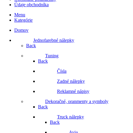
Údaje obchodníka
Menu
Kategórie
Domov
Jednofarebné nálepky
Back
Tuning
Back
Čísla
Zadné nálepky
Reklamné nápisy
Dekoračné, oranmenty a symboly
Back
Truck nálepky
Back
Avia