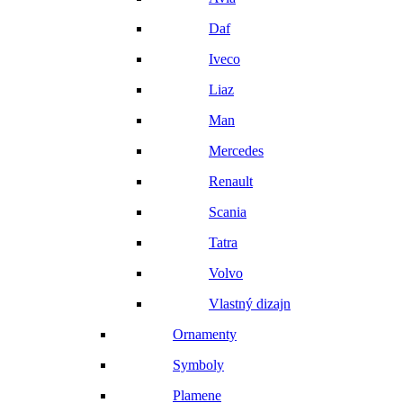
Daf
Iveco
Liaz
Man
Mercedes
Renault
Scania
Tatra
Volvo
Vlastný dizajn
Ornamenty
Symboly
Plamene