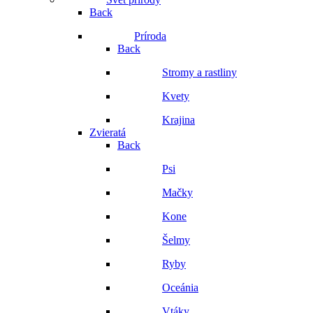
Back
Príroda
Back
Stromy a rastliny
Kvety
Krajina
Zvieratá
Back
Psi
Mačky
Kone
Šelmy
Ryby
Oceánia
Vtáky