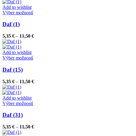
5,35 €
môžete
through
Add to wishlist
vybrať
Tento
11,50 €
Výber možností
na
produkt
stránke
má
Daf (1)
produktu.
viacero
variantov.
Price
5,35
€
–
11,50
€
Možnosti
range:
si
5,35 €
môžete
through
Add to wishlist
vybrať
Tento
11,50 €
Výber možností
na
produkt
stránke
má
Daf (15)
produktu.
viacero
variantov.
Price
5,35
€
–
11,50
€
Možnosti
range:
si
5,35 €
môžete
through
Add to wishlist
vybrať
Tento
11,50 €
Výber možností
na
produkt
stránke
má
Daf (31)
produktu.
viacero
variantov.
Price
5,35
€
–
11,50
€
Možnosti
range:
si