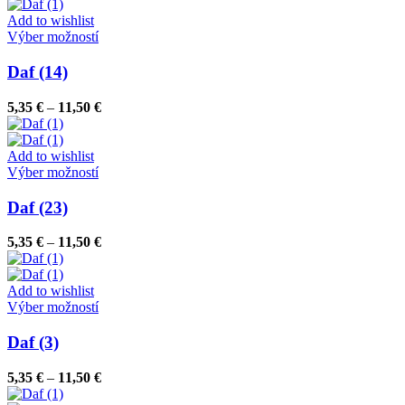
5,35 €
môžete
through
Add to wishlist
vybrať
Tento
11,50 €
Výber možností
na
produkt
stránke
má
Daf (14)
produktu.
viacero
variantov.
Price
5,35
€
–
11,50
€
Možnosti
range:
si
5,35 €
môžete
through
Add to wishlist
vybrať
Tento
11,50 €
Výber možností
na
produkt
stránke
má
Daf (23)
produktu.
viacero
variantov.
Price
5,35
€
–
11,50
€
Možnosti
range:
si
5,35 €
môžete
through
Add to wishlist
vybrať
Tento
11,50 €
Výber možností
na
produkt
stránke
má
Daf (3)
produktu.
viacero
variantov.
Price
5,35
€
–
11,50
€
Možnosti
range:
si