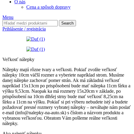
O nás
Cena a spôsob dopravy
Menu
Search
Prihlásenie / registrácia
Veľkosť nálepky
Nálepky majú rôzne tvary a veľkosti. Pokiaľ zvolíte veľkosť
nálepky 10cm väčší rozmer a vyberiete napríklad strom. Musíme
danej nálepke zachovať pomer strán. Ak má základná veľkosť
napríklad 15x13cm po prispôsobení bude mať nálepka 11cm šírku a
výšku 9,53cm. Naopak ka má rozmery 15x20cm v základe, po
prispôsobení na 10cm dlhšej strny bude mať veľkosť 8,25cm na
šírku a 11cm na výšku. Pokiaľ si pri výberu nebudete istý a budete
požadovať presné rozmery vybratej nálepky – neváhajte nám poslať
e-mail (info@nalepky-na-auto.sk) s číslom a názvom produktu a
vybranou veľkosťou. Obratom Vám pošleme reálne veľkosti
nálepky.
Ako nalepiť nálepku