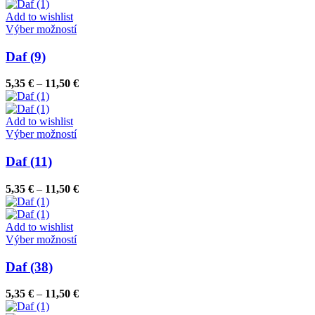
5,35 €
môžete
through
Add to wishlist
vybrať
Tento
11,50 €
Výber možností
na
produkt
stránke
má
Daf (9)
produktu.
viacero
variantov.
Price
5,35
€
–
11,50
€
Možnosti
range:
si
5,35 €
môžete
through
Add to wishlist
vybrať
Tento
11,50 €
Výber možností
na
produkt
stránke
má
Daf (11)
produktu.
viacero
variantov.
Price
5,35
€
–
11,50
€
Možnosti
range:
si
5,35 €
môžete
through
Add to wishlist
vybrať
Tento
11,50 €
Výber možností
na
produkt
stránke
má
Daf (38)
produktu.
viacero
variantov.
Price
5,35
€
–
11,50
€
Možnosti
range:
si