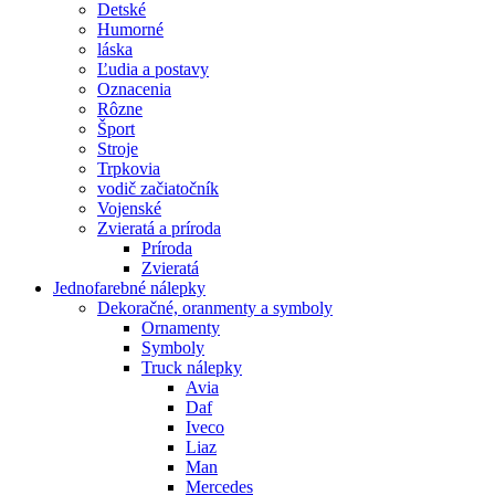
Detské
Humorné
láska
Ľudia a postavy
Oznacenia
Rôzne
Šport
Stroje
Trpkovia
vodič začiatočník
Vojenské
Zvieratá a príroda
Príroda
Zvieratá
Jednofarebné nálepky
Dekoračné, oranmenty a symboly
Ornamenty
Symboly
Truck nálepky
Avia
Daf
Iveco
Liaz
Man
Mercedes