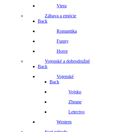
Viera
Zábava a emócie
Back
Romantika
Funny
Horor
Vojenské a dobrodružné
Back
Vojenské
Back
Vojsko
Zbrane
Letectvo
Western
Svet prírody