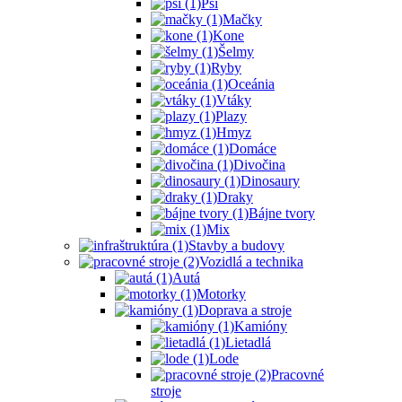
Psi
Mačky
Kone
Šelmy
Ryby
Oceánia
Vtáky
Plazy
Hmyz
Domáce
Divočina
Dinosaury
Draky
Bájne tvory
Mix
Stavby a budovy
Vozidlá a technika
Autá
Motorky
Doprava a stroje
Kamióny
Lietadlá
Lode
Pracovné
stroje