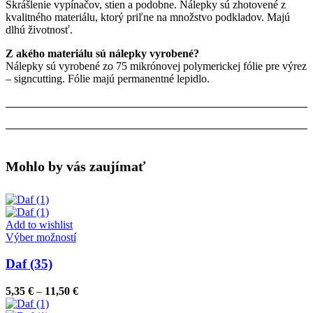
Skrášlenie vypínačov, stien a podobne. Nálepky sú zhotovené z
kvalitného materiálu, ktorý priľne na množstvo podkladov. Majú
dlhú životnosť.
Z akého materiálu sú nálepky vyrobené?
Nálepky sú vyrobené zo 75 mikrónovej polymerickej fólie pre výrez
– signcutting. Fólie majú permanentné lepidlo.
Mohlo by vás zaujímať
Add to wishlist
Tento
Výber možností
produkt
má
Daf (35)
viacero
variantov.
Price
5,35
€
–
11,50
€
Možnosti
range:
si