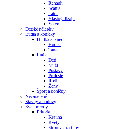
Renault
Scania
Tatra
Vlastný dizajn
Volvo
Detské nálepky
Ľudia a koníčky
Hudba a tanec
Hudba
Tanec
Ľudia
Deti
Muži
Postavy
Profesie
Rodina
Ženy
Šport a koníčky
Nezaradené
Stavby a budovy
Svet prírody
Príroda
Krajina
Kvety
Stromy a rastliny