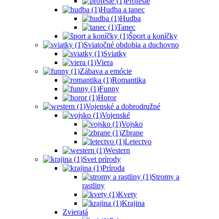
Profesie
Hudba a tanec
Hudba
Tanec
Šport a koníčky
Sviatočné obdobia a duchovno
Sviatky
Viera
Zábava a emócie
Romantika
Funny
Horor
Vojenské a dobrodružné
Vojenské
Vojsko
Zbrane
Letectvo
Western
Svet prírody
Príroda
Stromy a
rastliny
Kvety
Krajina
Zvieratá