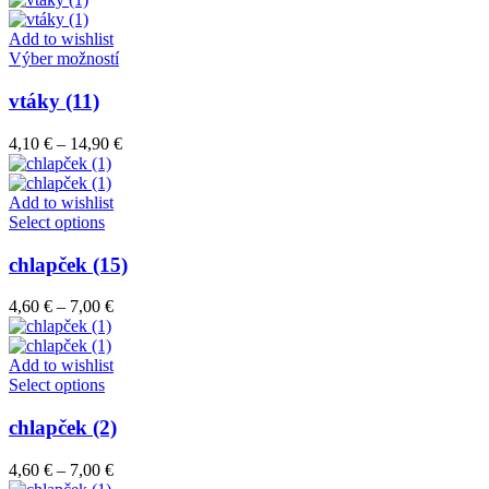
Add to wishlist
Tento
Výber možností
produkt
má
vtáky (11)
viacero
variantov.
Price
4,10
€
–
14,90
€
Možnosti
range:
si
4,10 €
môžete
through
Add to wishlist
vybrať
Tento
14,90 €
Select options
na
produkt
stránke
má
chlapček (15)
produktu.
viacero
variantov.
Price
4,60
€
–
7,00
€
Možnosti
range:
si
4,60 €
môžete
through
Add to wishlist
vybrať
Tento
7,00 €
Select options
na
produkt
stránke
má
chlapček (2)
produktu.
viacero
variantov.
Price
4,60
€
–
7,00
€
Možnosti
range: