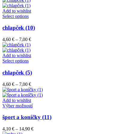
si
4,60 €
môžete
through
Add to wishlist
vybrať
Tento
7,00 €
Select options
na
produkt
stránke
má
chlapček (10)
produktu.
viacero
variantov.
Price
4,60
€
–
7,00
€
Možnosti
range:
si
4,60 €
môžete
through
Add to wishlist
vybrať
Tento
7,00 €
Select options
na
produkt
stránke
má
chlapček (5)
produktu.
viacero
variantov.
Price
4,60
€
–
7,00
€
Možnosti
range:
si
4,60 €
môžete
through
Add to wishlist
vybrať
7,00 €
Tento
Výber možností
na
produkt
stránke
má
šport a koníčky (11)
produktu.
viacero
variantov.
Price
4,10
€
–
14,90
€
Možnosti
range: