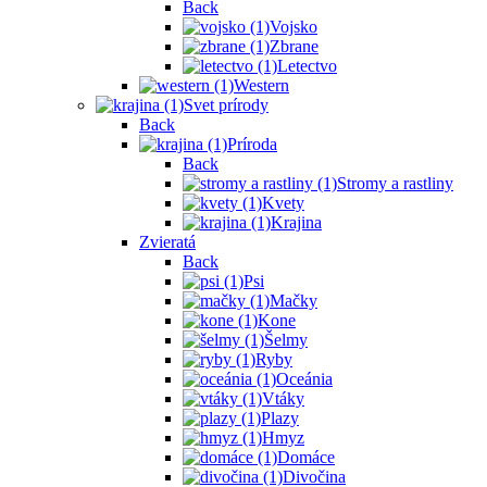
Back
Vojsko
Zbrane
Letectvo
Western
Svet prírody
Back
Príroda
Back
Stromy a rastliny
Kvety
Krajina
Zvieratá
Back
Psi
Mačky
Kone
Šelmy
Ryby
Oceánia
Vtáky
Plazy
Hmyz
Domáce
Divočina