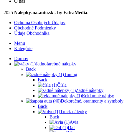
O nás
2025
Nalepky-na-auto.sk - by FatraMedia
.
Ochrana Osobných Údajov
Obchodné Podmienky
Údaje Obchodníka
Menu
Kategórie
Domov
Jednofarebné nálepky
Back
Tuning
Back
Čísla
Zadné nálepky
Reklamné nápisy
Dekoračné, oranmenty a symboly
Back
Truck nálepky
Back
Avia
Daf