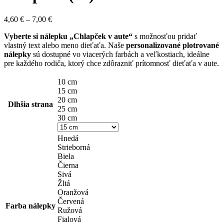
Price
4,60
€
–
7,00
€
range:
Vyberte si nálepku „Chlapček v aute“
s možnosťou pridať
4,60 €
vlastný text alebo meno dieťaťa. Naše
personalizované plotrované
through
nálepky
sú dostupné vo viacerých farbách a veľkostiach, ideálne
7,00 €
pre každého rodiča, ktorý chce zdôrazniť prítomnosť dieťaťa v aute.
10 cm
15 cm
20 cm
Dlhšia strana
25 cm
30 cm
Hnedá
Strieborná
Biela
Čierna
Sivá
Žltá
Oranžová
Červená
Farba nálepky
Ružová
Fialová