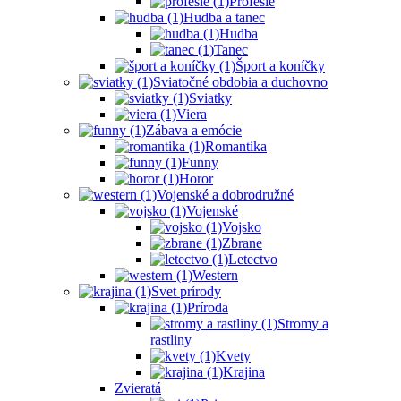
Profesie
Hudba a tanec
Hudba
Tanec
Šport a koníčky
Sviatočné obdobia a duchovno
Sviatky
Viera
Zábava a emócie
Romantika
Funny
Horor
Vojenské a dobrodružné
Vojenské
Vojsko
Zbrane
Letectvo
Western
Svet prírody
Príroda
Stromy a
rastliny
Kvety
Krajina
Zvieratá