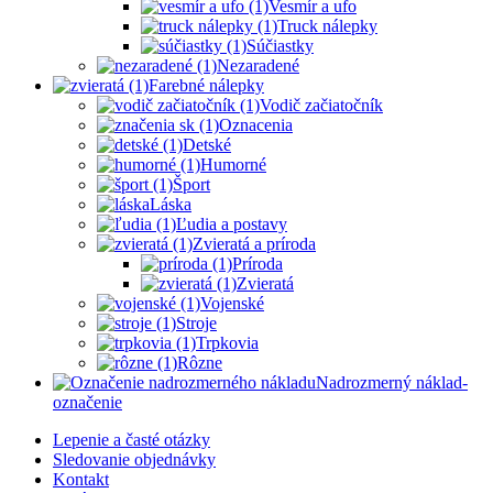
Vesmír a ufo
Truck nálepky
Súčiastky
Nezaradené
Farebné nálepky
Vodič začiatočník
Oznacenia
Detské
Humorné
Šport
Láska
Ľudia a postavy
Zvieratá a príroda
Príroda
Zvieratá
Vojenské
Stroje
Trpkovia
Rôzne
Nadrozmerný náklad-
označenie
Lepenie a časté otázky
Sledovanie objednávky
Kontakt