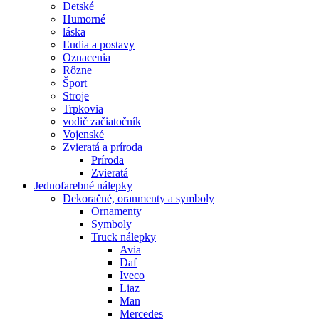
Detské
Humorné
láska
Ľudia a postavy
Oznacenia
Rôzne
Šport
Stroje
Trpkovia
vodič začiatočník
Vojenské
Zvieratá a príroda
Príroda
Zvieratá
Jednofarebné nálepky
Dekoračné, oranmenty a symboly
Ornamenty
Symboly
Truck nálepky
Avia
Daf
Iveco
Liaz
Man
Mercedes