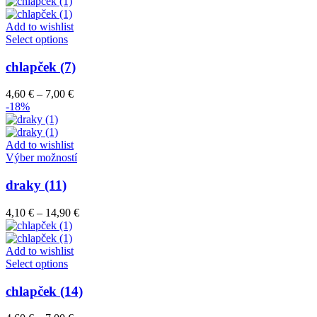
range:
si
4,60 €
môžete
through
Add to wishlist
vybrať
Tento
7,00 €
Select options
na
produkt
stránke
má
chlapček (7)
produktu.
viacero
variantov.
Price
4,60
€
–
7,00
€
Možnosti
range:
-18%
si
4,60 €
môžete
through
vybrať
7,00 €
Add to wishlist
na
Tento
Výber možností
stránke
produkt
produktu.
má
draky (11)
viacero
variantov.
Price
4,10
€
–
14,90
€
Možnosti
range:
si
4,10 €
môžete
through
Add to wishlist
vybrať
Tento
14,90 €
Select options
na
produkt
stránke
má
chlapček (14)
produktu.
viacero
variantov.