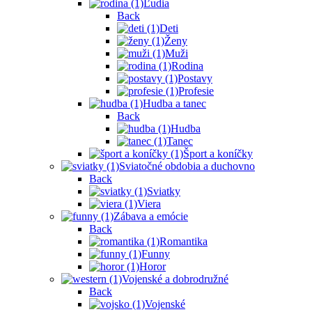
Ľudia
Back
Deti
Ženy
Muži
Rodina
Postavy
Profesie
Hudba a tanec
Back
Hudba
Tanec
Šport a koníčky
Sviatočné obdobia a duchovno
Back
Sviatky
Viera
Zábava a emócie
Back
Romantika
Funny
Horor
Vojenské a dobrodružné
Back
Vojenské