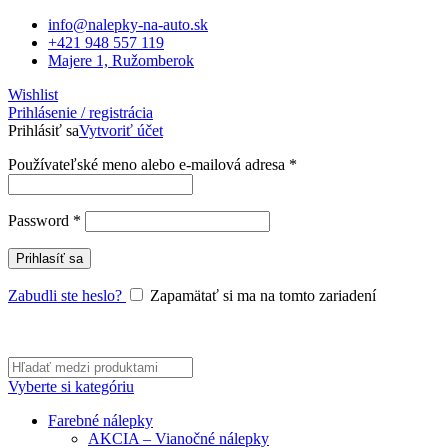
info@nalepky-na-auto.sk
+421 948 557 119
Majere 1, Ružomberok
Wishlist
Prihlásenie / registrácia
Prihlásiť sa
Vytvoriť účet
Povinné
Používateľské meno alebo e-mailová adresa
*
Povinné
Password
*
Prihlasíť sa
Zabudli ste heslo?
Zapamätať si ma na tomto zariadení
Vyberte si kategóriu
Farebné nálepky
AKCIA – Vianočné nálepky