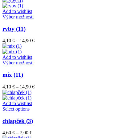
si
4,10 €
môžete
through
Add to wishlist
vybrať
Tento
14,90 €
Výber možností
na
produkt
stránke
má
ryby (11)
produktu.
viacero
variantov.
Price
4,10
€
–
14,90
€
Možnosti
range:
si
4,10 €
môžete
through
Add to wishlist
vybrať
Tento
14,90 €
Výber možností
na
produkt
stránke
má
mix (11)
produktu.
viacero
variantov.
Price
4,10
€
–
14,90
€
Možnosti
range:
si
4,10 €
môžete
through
Add to wishlist
vybrať
Tento
14,90 €
Select options
na
produkt
stránke
má
chlapček (3)
produktu.
viacero
variantov.
Price
4,60
€
–
7,00
€
Možnosti
range: