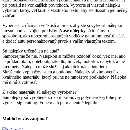
pri použití na vonkajších povrchoch. Vytvorte si vlastnú nálepku
výberom farby, veľkosti a vlastného textu, aby ste dosiahli jedinečný
vzhľad.
Vyberte si z rôznych veľkostí a farieb, aby ste si vytvorili nálepku
presne podľa svojich predstáv.
Naše nálepky
sú ideálnym
spôsobom, ako upozorniť ostatných vodičov na prítomnosť dieťaťa
a dodať autu personalizovaný prvok s vaším vlastným textom.
Sú nálepky určené len na autá?
Samozrejme že nie. Nálepkou si môžete ozdobiť čokoľvek iné, ako
napríklad okno, notebook, zrkadlo, hrnček, motorku, nábytok a iné
predmety. Nálepka môže slúžiť aj ako dekorácia interiéru.
Skrášlenie vypínačov, stien a podobne. Nálepky sú zhotovené z
kvalitného materiálu, ktorý priľne na množstvo podkladov. Nálepka
má dlhú životnosť.
Z akého materiálu sú nálepky vyrobené?
Samolepky sú vyrobené zo 75 mikrónovej polymerickej fólie pre
výrez – signcutting. Fólie majú permanentné lepidlo.
Mohlo by vás zaujímať