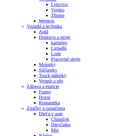
Letectvo
Vojsko
Zbrane
Western
Vozidlá a technika
Autá
Doprava a stroje
kamióny
Lietadlá
Lode
Pracovné stroje
Motorky
Súčiastky
Truck nálepky
Vesmír a ufo
Zábava a emócie
Funny
Horor
Romantika
Značky a označenia
Dieťa v aute
Chlapček
Dievčatko
Mix
Nápisy