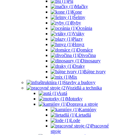
Psi
Mačky
Kone
Šelmy
Ryby
Oceánia
Vtáky
Plazy
Hmyz
Domáce
Divočina
Dinosaury
Draky
Bájne tvory
Mix
Stavby a budovy
Vozidlá a technika
Autá
Motorky
Doprava a stroje
Kamióny
Lietadlá
Lode
Pracovné
stroje