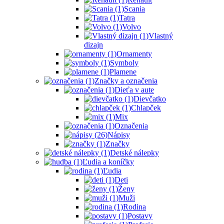
Scania
Tatra
Volvo
Vlastný
dizajn
Ornamenty
Symboly
Plamene
Značky a označenia
Dieťa v aute
Dievčatko
Chlapček
Mix
Označenia
Nápisy
Značky
Detské nálepky
Ľudia a koníčky
Ľudia
Deti
Ženy
Muži
Rodina
Postavy