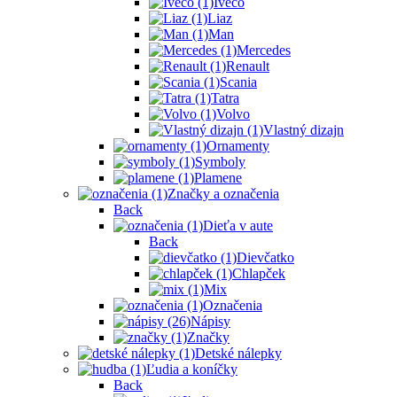
Iveco
Liaz
Man
Mercedes
Renault
Scania
Tatra
Volvo
Vlastný dizajn
Ornamenty
Symboly
Plamene
Značky a označenia
Back
Dieťa v aute
Back
Dievčatko
Chlapček
Mix
Označenia
Nápisy
Značky
Detské nálepky
Ľudia a koníčky
Back