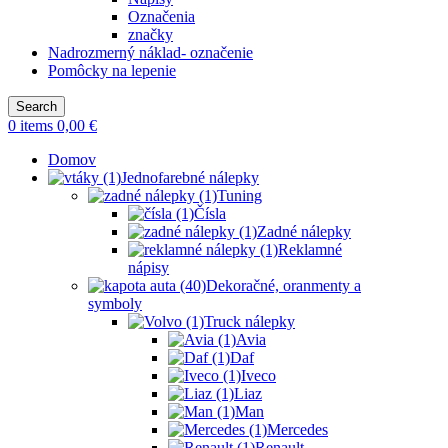
Označenia
značky
Nadrozmerný náklad- označenie
Pomôcky na lepenie
Search
0
items
0,00
€
Domov
Jednofarebné nálepky
Tuning
Čísla
Zadné nálepky
Reklamné
nápisy
Dekoračné, oranmenty a
symboly
Truck nálepky
Avia
Daf
Iveco
Liaz
Man
Mercedes
Renault