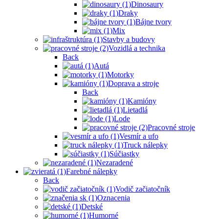
Dinosaury
Draky
Bájne tvory
Mix
Stavby a budovy
Vozidlá a technika
Back
Autá
Motorky
Doprava a stroje
Back
Kamióny
Lietadlá
Lode
Pracovné stroje
Vesmír a ufo
Truck nálepky
Súčiastky
Nezaradené
Farebné nálepky
Back
Vodič začiatočník
Oznacenia
Detské
Humorné