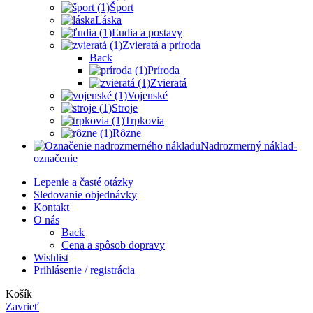
Šport
Láska
Ľudia a postavy
Zvieratá a príroda
Back
Príroda
Zvieratá
Vojenské
Stroje
Trpkovia
Rôzne
Nadrozmerný náklad-
označenie
Lepenie a časté otázky
Sledovanie objednávky
Kontakt
O nás
Back
Cena a spôsob dopravy
Wishlist
Prihlásenie / registrácia
Košík
Zavrieť