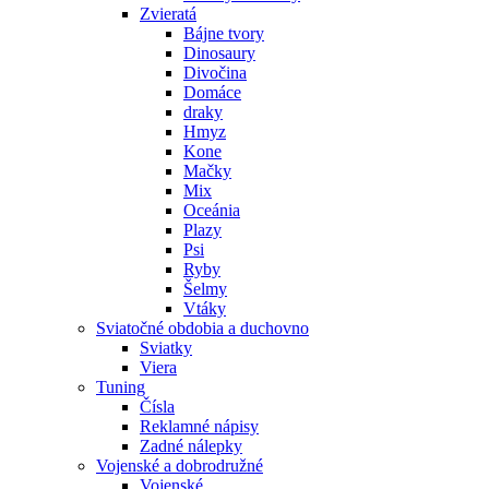
Zvieratá
Bájne tvory
Dinosaury
Divočina
Domáce
draky
Hmyz
Kone
Mačky
Mix
Oceánia
Plazy
Psi
Ryby
Šelmy
Vtáky
Sviatočné obdobia a duchovno
Sviatky
Viera
Tuning
Čísla
Reklamné nápisy
Zadné nálepky
Vojenské a dobrodružné
Vojenské