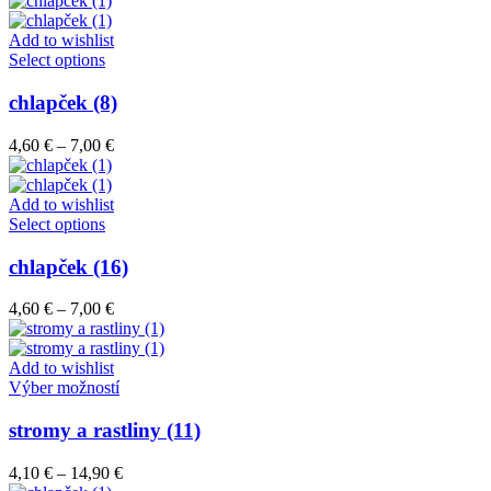
si
4,60 €
môžete
through
Add to wishlist
vybrať
Tento
7,00 €
Select options
na
produkt
stránke
má
chlapček (8)
produktu.
viacero
variantov.
Price
4,60
€
–
7,00
€
Možnosti
range:
si
4,60 €
môžete
through
Add to wishlist
vybrať
Tento
7,00 €
Select options
na
produkt
stránke
má
chlapček (16)
produktu.
viacero
variantov.
Price
4,60
€
–
7,00
€
Možnosti
range:
si
4,60 €
môžete
through
Add to wishlist
vybrať
7,00 €
Tento
Výber možností
na
produkt
stránke
má
stromy a rastliny (11)
produktu.
viacero
variantov.
Price
4,10
€
–
14,90
€
Možnosti