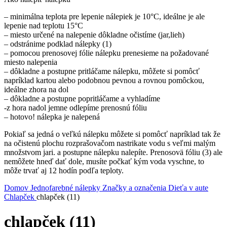
– minimálna teplota pre lepenie nálepiek je 10°C, ideálne je ale
lepenie nad teplotu 15°C
– miesto určené na nalepenie dôkladne očistíme (jar,lieh)
– odstránime podklad nálepky (1)
– pomocou prenosovej fólie nálepku prenesieme na požadované
miesto nalepenia
– dôkladne a postupne pritláčame nálepku, môžete si pomôcť
napríklad kartou alebo podobnou pevnou a rovnou pomôckou,
ideálne zhora na dol
– dôkladne a postupne popritláčame a vyhladíme
-z hora nadol jemne odlepíme prenosnú fóliu
– hotovo! nálepka je nalepená
Pokiaľ sa jedná o veľkú nálepku môžete si pomôcť napríklad tak že
na očistenú plochu rozprašovačom nastrikate vodu s veľmi malým
množstvom jari. a postupne nálepku nalepíte. Prenosovä fóliu (3) ale
nemôžete hneď dať dole, musíte počkať kým voda vyschne, to
môže trvať aj 12 hodín podľa teploty.
Domov
Jednofarebné nálepky
Značky a označenia
Dieťa v aute
Chlapček
chlapček (11)
chlapček (11)