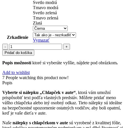
Svetlo modrá
Tmavo modrá
Svetlo zelená
Tmavo zelená
Zlatá
Zrkadlenie
Vymazať
množstvo
chlapček
Pridať do košíka
(11)
Popis možností
ktoré si vyberáte vyššie, nájdete pod obrázkom
.
Add to wishlist
7
People watching this product now!
Popis
Vyberte si nálepku „Chlapček v aute“
, ktorá vám umožní
prispôsobiť text podľa vlastných predstáv. Môžete pridať meno
vášho chlapčeka alebo iný osobný odkaz. Tieto nálepky sú ideálne
na bezpečnostné upozornenie ostatných vodičov, aby boli opatrní,
keď je vaše dieťa v aute.
Naše
nálepky s chlapčekom v aute
sú vyrobené z kvalitnej fólie,
ktorá odoláva poveternostným podmienkam a má dlhú životnosť aj