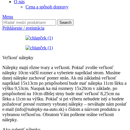
O nás
Cena a spôsob dopravy
Menu
Search
Prihlásenie / registrácia
Veľkosť nálepky
Nálepky majú rôzne tvary a veľkosti. Pokiaľ zvolíte veľkosť
nálepky 10cm väčší rozmer a vyberiete napríklad strom. Musíme
danej nálepke zachovať pomer strán. Ak má základná veľkosť
napríklad 15x13cm po prispôsobení bude mať nálepka 11cm šírku a
výšku 9,53cm. Naopak ka má rozmery 15x20cm v základe, po
prispôsobení na 10cm dlhšej strny bude mať veľkosť 8,25cm na
šírku a 11cm na výšku. Pokiaľ si pri výberu nebudete istý a budete
požadovať presné rozmery vybratej nálepky – neváhajte nám poslať
e-mail (info@nalepky-na-auto.sk) s číslom a názvom produktu a
vybranou veľkosťou. Obratom Vám pošleme reálne veľkosti
nálepky.
Ako nalepiť nálepku