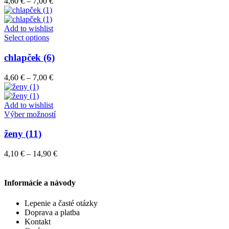
Price
4,60
€
–
7,00
€
Možnosti
range:
si
4,60 €
môžete
through
Add to wishlist
vybrať
Tento
7,00 €
Select options
na
produkt
stránke
má
chlapček (6)
produktu.
viacero
variantov.
Price
4,60
€
–
7,00
€
Možnosti
range:
si
4,60 €
môžete
through
Add to wishlist
vybrať
7,00 €
Tento
Výber možností
na
produkt
stránke
má
ženy (11)
produktu.
viacero
variantov.
Price
4,10
€
–
14,90
€
Možnosti
range:
si
4,10 €
môžete
through
Informácie a návody
vybrať
14,90 €
na
Lepenie a časté otázky
stránke
Doprava a platba
produktu.
Kontakt