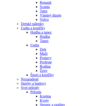
Renault
Scania
Tatra
Vlastný dizajn
Volvo
Detské nálepky
Ľudia a koníčky
Hudba a tanec
Hudba
Tanec
Ľudia
Deti
Muži
Postavy
Profesie
Rodina
Ženy
Šport a koníčky
Nezaradené
Stavby a budovy
Svet prírody
Príroda
Krajina
Kvety
Stromy a rastliny