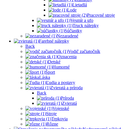
Lietadlá
Lode
Pracovné stroje
Vesmír a ufo
Truck nálepky
Súčiastky
Nezaradené
Farebné nálepky
Back
Vodič začiatočník
Oznacenia
Detské
Humorné
Šport
Láska
Ľudia a postavy
Zvieratá a príroda
Back
Príroda
Zvieratá
Vojenské
Stroje
Trpkovia
Rôzne