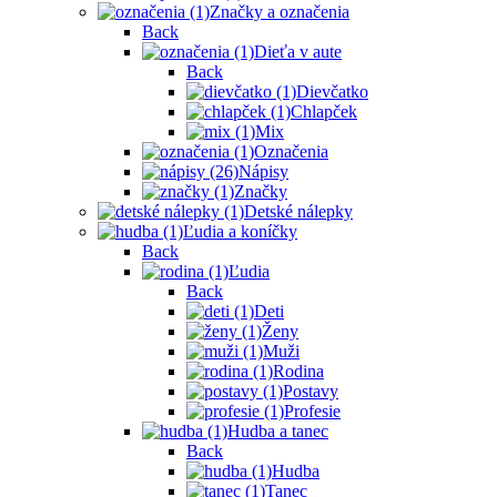
Značky a označenia
Back
Dieťa v aute
Back
Dievčatko
Chlapček
Mix
Označenia
Nápisy
Značky
Detské nálepky
Ľudia a koníčky
Back
Ľudia
Back
Deti
Ženy
Muži
Rodina
Postavy
Profesie
Hudba a tanec
Back
Hudba
Tanec