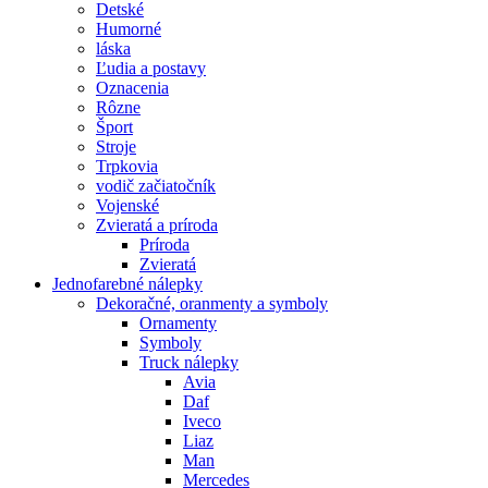
Detské
Humorné
láska
Ľudia a postavy
Oznacenia
Rôzne
Šport
Stroje
Trpkovia
vodič začiatočník
Vojenské
Zvieratá a príroda
Príroda
Zvieratá
Jednofarebné nálepky
Dekoračné, oranmenty a symboly
Ornamenty
Symboly
Truck nálepky
Avia
Daf
Iveco
Liaz
Man
Mercedes