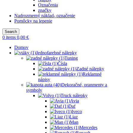
Označenia
značky
Nadrozmerný náklad- označenie
Pomôcky na lepenie
Search
0
items
0,00
€
Domov
Jednofarebné nálepky
Tuning
Čísla
Zadné nálepky
Reklamné
nápisy
Dekoračné, oranmenty a
symboly
Truck nálepky
Avia
Daf
Iveco
Liaz
Man
Mercedes
Renault