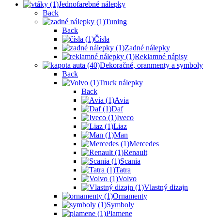
Jednofarebné nálepky
Back
Tuning
Back
Čísla
Zadné nálepky
Reklamné nápisy
Dekoračné, oranmenty a symboly
Back
Truck nálepky
Back
Avia
Daf
Iveco
Liaz
Man
Mercedes
Renault
Scania
Tatra
Volvo
Vlastný dizajn
Ornamenty
Symboly
Plamene