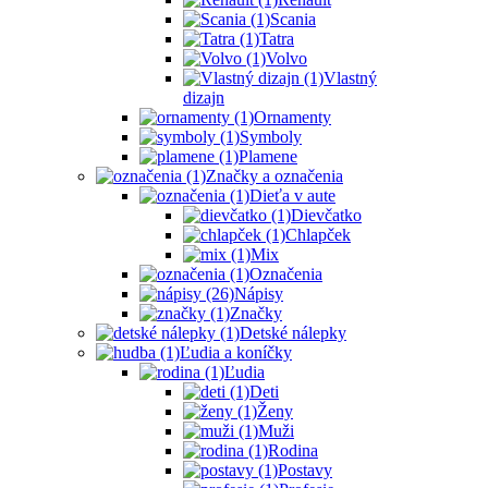
Scania
Tatra
Volvo
Vlastný
dizajn
Ornamenty
Symboly
Plamene
Značky a označenia
Dieťa v aute
Dievčatko
Chlapček
Mix
Označenia
Nápisy
Značky
Detské nálepky
Ľudia a koníčky
Ľudia
Deti
Ženy
Muži
Rodina
Postavy