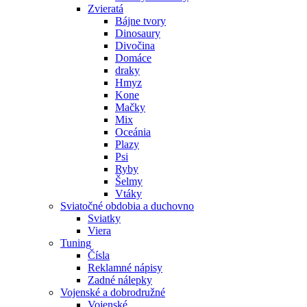
Zvieratá
Bájne tvory
Dinosaury
Divočina
Domáce
draky
Hmyz
Kone
Mačky
Mix
Oceánia
Plazy
Psi
Ryby
Šelmy
Vtáky
Sviatočné obdobia a duchovno
Sviatky
Viera
Tuning
Čísla
Reklamné nápisy
Zadné nálepky
Vojenské a dobrodružné
Vojenské