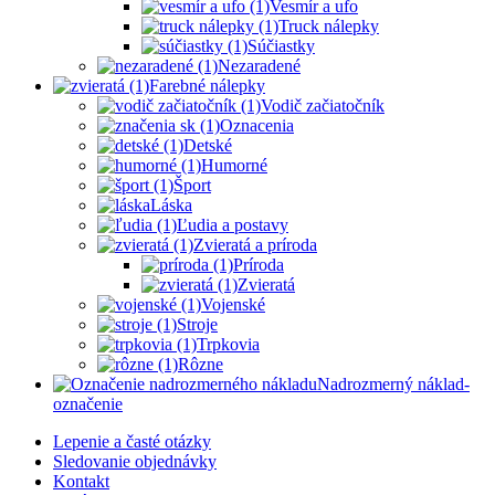
Vesmír a ufo
Truck nálepky
Súčiastky
Nezaradené
Farebné nálepky
Vodič začiatočník
Oznacenia
Detské
Humorné
Šport
Láska
Ľudia a postavy
Zvieratá a príroda
Príroda
Zvieratá
Vojenské
Stroje
Trpkovia
Rôzne
Nadrozmerný náklad-
označenie
Lepenie a časté otázky
Sledovanie objednávky
Kontakt