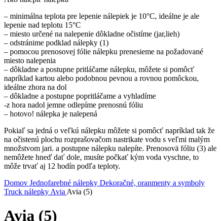
– minimálna teplota pre lepenie nálepiek je 10°C, ideálne je ale
lepenie nad teplotu 15°C
– miesto určené na nalepenie dôkladne očistíme (jar,lieh)
– odstránime podklad nálepky (1)
– pomocou prenosovej fólie nálepku prenesieme na požadované
miesto nalepenia
– dôkladne a postupne pritláčame nálepku, môžete si pomôcť
napríklad kartou alebo podobnou pevnou a rovnou pomôckou,
ideálne zhora na dol
– dôkladne a postupne popritláčame a vyhladíme
-z hora nadol jemne odlepíme prenosnú fóliu
– hotovo! nálepka je nalepená
Pokiaľ sa jedná o veľkú nálepku môžete si pomôcť napríklad tak že
na očistenú plochu rozprašovačom nastrikate vodu s veľmi malým
množstvom jari. a postupne nálepku nalepíte. Prenosovä fóliu (3) ale
nemôžete hneď dať dole, musíte počkať kým voda vyschne, to
môže trvať aj 12 hodín podľa teploty.
Domov
Jednofarebné nálepky
Dekoračné, oranmenty a symboly
Truck nálepky
Avia
Avia (5)
Avia (5)