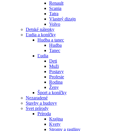
Renault
Scania
Tatra
Vlastný dizajn
Volvo
Detské nálepky
Ľudia a koníčky
Hudba a tanec
Hudba
Tanec
Ľudia
Deti
Muži
Postavy
Profesie
Rodina
Ženy
Šport a koníčky
Nezaradené
Stavby a budovy
Svet prírody
Príroda
Krajina
Kvety
Stromy a rastliny