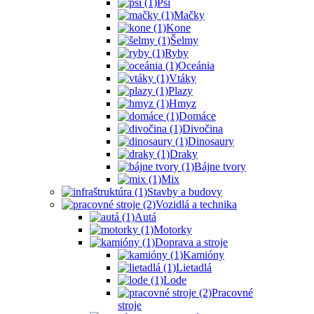
Psi
Mačky
Kone
Šelmy
Ryby
Oceánia
Vtáky
Plazy
Hmyz
Domáce
Divočina
Dinosaury
Draky
Bájne tvory
Mix
Stavby a budovy
Vozidlá a technika
Autá
Motorky
Doprava a stroje
Kamióny
Lietadlá
Lode
Pracovné
stroje