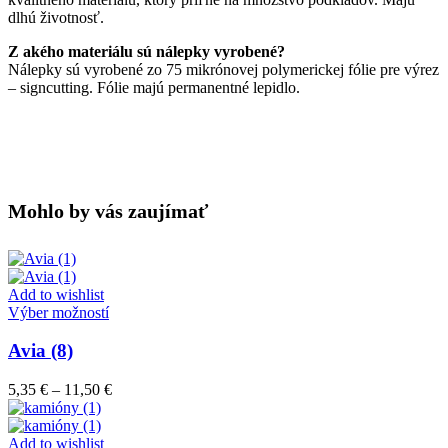
dlhú životnosť.
Z akého materiálu sú nálepky vyrobené?
Nálepky sú vyrobené zo 75 mikrónovej polymerickej fólie pre výrez
– signcutting. Fólie majú permanentné lepidlo.
Mohlo by vás zaujímať
Add to wishlist
Tento
Výber možností
produkt
má
Avia (8)
viacero
variantov.
Price
5,35
€
–
11,50
€
Možnosti
range:
si
5,35 €
môžete
through
Add to wishlist