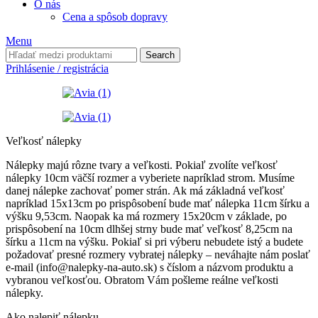
O nás
Cena a spôsob dopravy
Menu
Search
Prihlásenie / registrácia
Veľkosť nálepky
Nálepky majú rôzne tvary a veľkosti. Pokiaľ zvolíte veľkosť
nálepky 10cm väčší rozmer a vyberiete napríklad strom. Musíme
danej nálepke zachovať pomer strán. Ak má základná veľkosť
napríklad 15x13cm po prispôsobení bude mať nálepka 11cm šírku a
výšku 9,53cm. Naopak ka má rozmery 15x20cm v základe, po
prispôsobení na 10cm dlhšej strny bude mať veľkosť 8,25cm na
šírku a 11cm na výšku. Pokiaľ si pri výberu nebudete istý a budete
požadovať presné rozmery vybratej nálepky – neváhajte nám poslať
e-mail (info@nalepky-na-auto.sk) s číslom a názvom produktu a
vybranou veľkosťou. Obratom Vám pošleme reálne veľkosti
nálepky.
Ako nalepiť nálepku