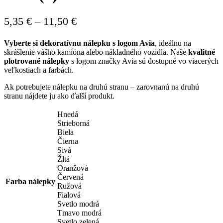
Price
5,35
€
–
11,50
€
range:
Vyberte si dekoratívnu nálepku s logom Avia
, ideálnu na
5,35 €
skrášlenie vášho kamióna alebo nákladného vozidla. Naše
kvalitné
through
plotrované nálepky
s logom značky Avia sú dostupné vo viacerých
veľkostiach a farbách.
11,50 €
Ak potrebujete nálepku na druhú stranu – zarovnanú na druhú
stranu nájdete ju ako ďalší produkt.
Hnedá
Strieborná
Biela
Čierna
Sivá
Žltá
Oranžová
Červená
Farba nálepky
Ružová
Fialová
Svetlo modrá
Tmavo modrá
Svetlo zelená