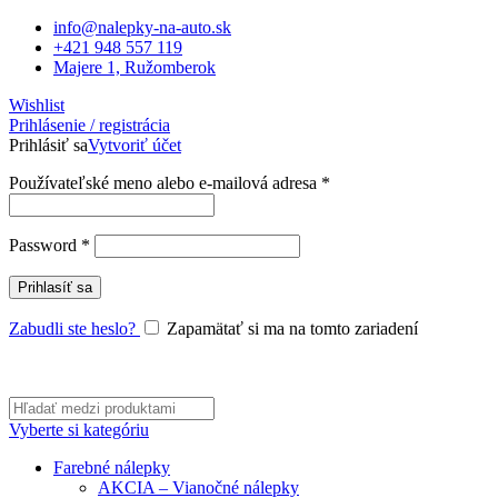
info@nalepky-na-auto.sk
+421 948 557 119
Majere 1, Ružomberok
Wishlist
Prihlásenie / registrácia
Prihlásiť sa
Vytvoriť účet
Povinné
Používateľské meno alebo e-mailová adresa
*
Povinné
Password
*
Prihlasíť sa
Zabudli ste heslo?
Zapamätať si ma na tomto zariadení
Vyberte si kategóriu
Farebné nálepky
AKCIA – Vianočné nálepky