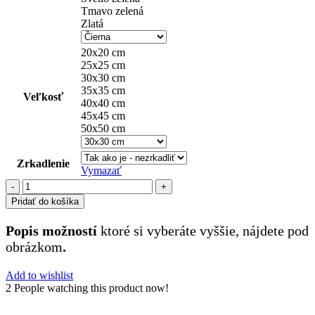
Tmavo zelená
Zlatá
20x20 cm
25x25 cm
30x30 cm
35x35 cm
Veľkosť
40x40 cm
45x45 cm
50x50 cm
Zrkadlenie
Vymazať
množstvo
Avia
Pridať do košíka
(5)
Popis možností
ktoré si vyberáte vyššie, nájdete pod
obrázkom
.
Add to wishlist
2
People watching this product now!