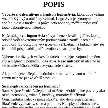
POPIS
Vyberte si dekoratívnu nálepku s logom Avia
, ktorá dodá vášmu
vozidlu štýlový a unikátny vzhľad. Logo Avia je synonymom pre
spoľahlivosť a tradíciu, a práve tieto hodnoty môžete zdôrazniť
touto dekoratívnou nálepkou.
Naše
nálepky s logom Avia
sú vyrobené z kvalitnej fólie, ktorá je
odolná voči poveternostným podmienkam a zaručuje ich dlhú
životnosť. Sú dostupné vo viacerých veľkostiach a farbách, aby ste
ich mohli prispôsobiť podľa svojho vkusu a potreby.
Vyberte si z rôznych veľkostí a farieb a pridajte svojmu kamiónu
štýl a eleganciu pomocou loga Avia.
Naše nálepky
sú ideálne na
skrášlenie vášho vozidla a zvýraznenie značky.
Ak potrebujete nálepku na druhú stranu – zarovnanú na druhú
stranu nájdete ju ako ďalší produkt.
Sú nálepky určené len na kamióny?
Samozrejme že nie. Nálepkou si môžete ozdobiť aj iné povrchy ako
okná, notebooky, zrkadlá, hrnčeky, motorky či nábytok.
Ornamentálna nálepka môže slúžiť aj ako dekorácia interiéru.
Skrášlenie vypínačov, stien a podobne. Nálepky sú zhotovené z
kvalitného materiálu, ktorý priľne na množstvo podkladov. Majú