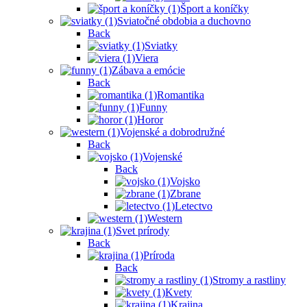
Šport a koníčky
Sviatočné obdobia a duchovno
Back
Sviatky
Viera
Zábava a emócie
Back
Romantika
Funny
Horor
Vojenské a dobrodružné
Back
Vojenské
Back
Vojsko
Zbrane
Letectvo
Western
Svet prírody
Back
Príroda
Back
Stromy a rastliny
Kvety
Krajina