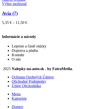
vybrať
Tento
11,50 €
Výber možností
na
produkt
stránke
má
Avia (7)
produktu.
viacero
variantov.
Price
5,35
€
–
11,50
€
Možnosti
range:
si
5,35 €
môžete
through
Informácie a návody
vybrať
11,50 €
na
Lepenie a časté otázky
stránke
Doprava a platba
produktu.
Kontakt
O nás
2025
Nalepky-na-auto.sk - by FatraMedia
.
Ochrana Osobných Údajov
Obchodné Podmienky
Údaje Obchodníka
Menu
Kategórie
Domov