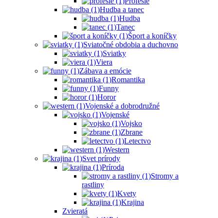
Profesie
Hudba a tanec
Hudba
Tanec
Šport a koníčky
Sviatočné obdobia a duchovno
Sviatky
Viera
Zábava a emócie
Romantika
Funny
Horor
Vojenské a dobrodružné
Vojenské
Vojsko
Zbrane
Letectvo
Western
Svet prírody
Príroda
Stromy a
rastliny
Kvety
Krajina
Zvieratá