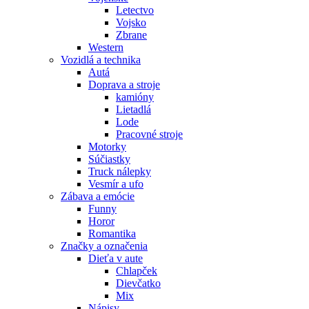
Letectvo
Vojsko
Zbrane
Western
Vozidlá a technika
Autá
Doprava a stroje
kamióny
Lietadlá
Lode
Pracovné stroje
Motorky
Súčiastky
Truck nálepky
Vesmír a ufo
Zábava a emócie
Funny
Horor
Romantika
Značky a označenia
Dieťa v aute
Chlapček
Dievčatko
Mix
Nápisy