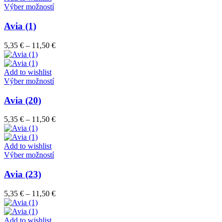
vybrať
Tento
11,50 €
Výber možností
na
produkt
stránke
má
Avia (1)
produktu.
viacero
variantov.
Price
5,35
€
–
11,50
€
Možnosti
range:
si
5,35 €
môžete
through
Add to wishlist
vybrať
Tento
11,50 €
Výber možností
na
produkt
stránke
má
Avia (20)
produktu.
viacero
variantov.
Price
5,35
€
–
11,50
€
Možnosti
range:
si
5,35 €
môžete
through
Add to wishlist
vybrať
Tento
11,50 €
Výber možností
na
produkt
stránke
má
Avia (23)
produktu.
viacero
variantov.
Price
5,35
€
–
11,50
€
Možnosti
range:
si
5,35 €
môžete
through
Add to wishlist