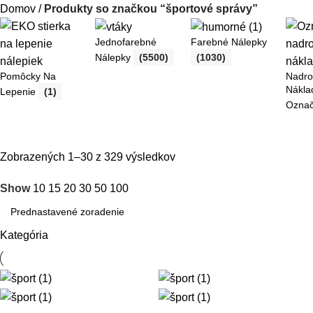
Domov
Produkty so značkou “športové správy”
Jednofarebné
Farebné Nálepky
Nálepky
(5500)
(1030)
Pomôcky Na
Nadr
Nákla
Lepenie
(1)
Ozna
Zobrazených 1–30 z 329 výsledkov
Show
10
15
20
30
50
100
Kategória