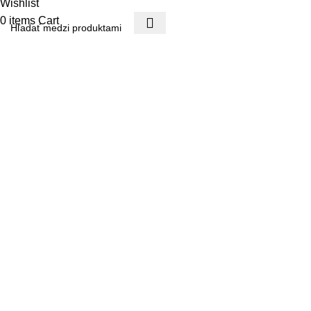
Wishlist
0
items
Cart