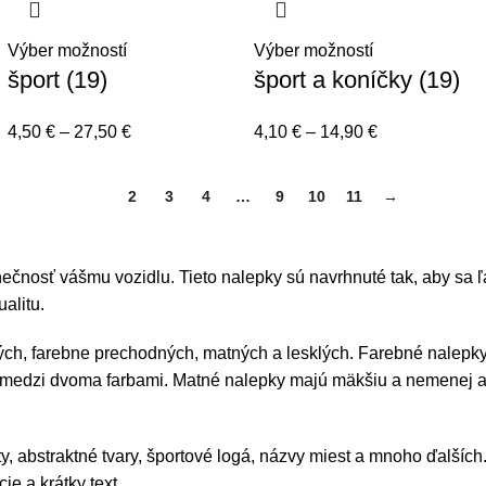
Výber možností
Výber možností
šport (19)
šport a koníčky (19)
4,50
€
–
27,50
€
4,10
€
–
14,90
€
1
2
3
4
…
9
10
11
→
nečnosť vášmu vozidlu. Tieto nalepky sú navrhnuté tak, aby sa 
ualitu.
ých, farebne prechodných, matných a lesklých. Farebné nalepky 
 medzi dvoma farbami. Matné nalepky majú mäkšiu a nemenej atr
y, abstraktné tvary, športové logá, názvy miest a mnoho ďalších
e a krátky text.