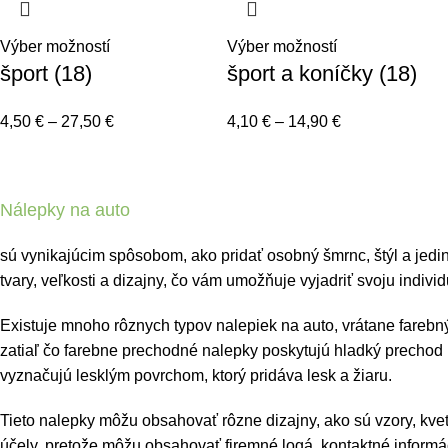
Výber možností
Výber možností
šport (18)
šport a koníčky (18)
4,50
€
–
27,50
€
4,10
€
–
14,90
€
Nálepky na auto
sú vynikajúcim spôsobom, ako pridať osobný šmrnc, štýl a jedi
tvary, veľkosti a dizajny, čo vám umožňuje vyjadriť svoju individ
Existuje mnoho rôznych typov nalepiek na auto, vrátane farebn
zatiaľ čo farebne prechodné nalepky poskytujú hladký prechod
vyznačujú lesklým povrchom, ktorý pridáva lesk a žiaru.
Tieto nalepky môžu obsahovať rôzne dizajny, ako sú vzory, kvet
účely, pretože môžu obsahovať firemné logá, kontaktné informáci