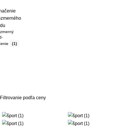
ozmerný
d-
čenie
(1)
Filtrovanie podľa ceny