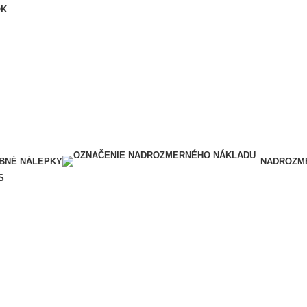
OK
BNÉ NÁLEPKY
NADROZME
S