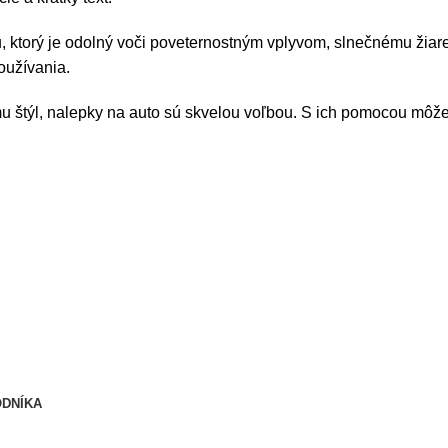
, ktorý je odolný voči poveternostným vplyvom, slnečnému žiar
oužívania.
u štýl, nalepky na auto sú skvelou voľbou. S ich pomocou môžet
ODNÍKA