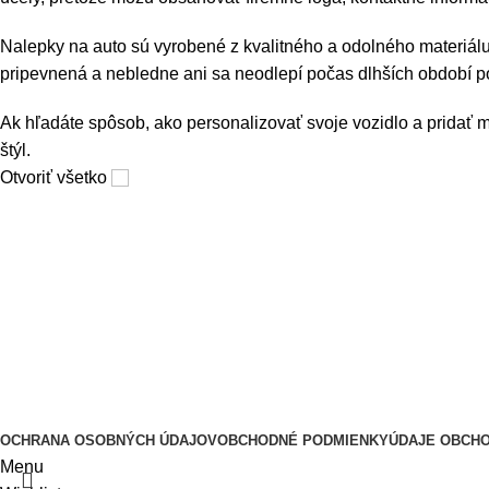
Nalepky na auto sú vyrobené z kvalitného a odolného materiálu
pripevnená a nebledne ani sa neodlepí počas dlhších období p
Ak hľadáte spôsob, ako personalizovať svoje vozidlo a pridať m
štýl.
Otvoriť všetko
Informácie a návody
Lepenie a časté otázky
Doprava a platba
Kontakt
O nás
2025
Nalepky-na-auto.sk - by FatraMedia
.
OCHRANA OSOBNÝCH ÚDAJOV
OBCHODNÉ PODMIENKY
ÚDAJE OBCH
Menu