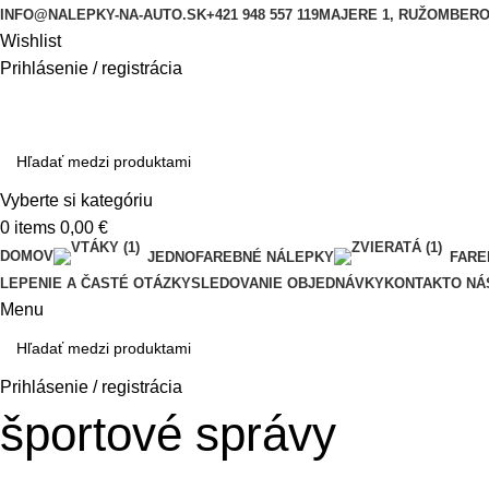
INFO@NALEPKY-NA-AUTO.SK
+421 948 557 119
MAJERE 1, RUŽOMBER
Wishlist
Prihlásenie / registrácia
Vyberte si kategóriu
0
items
0,00
€
DOMOV
JEDNOFAREBNÉ NÁLEPKY
FARE
LEPENIE A ČASTÉ OTÁZKY
SLEDOVANIE OBJEDNÁVKY
KONTAKT
O NÁ
Menu
Prihlásenie / registrácia
športové správy